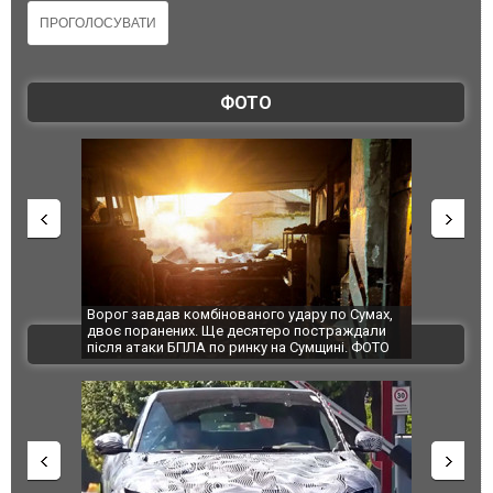
ФОТО
Ворог завдав комбінованого удару по Сумах,
За 2000 кіло
двоє поранених. Ще десятеро постраждали
Єкатеринбурз
ВІДЕО
після атаки БПЛА по ринку на Сумщині. ФОТО
склад Wildbe