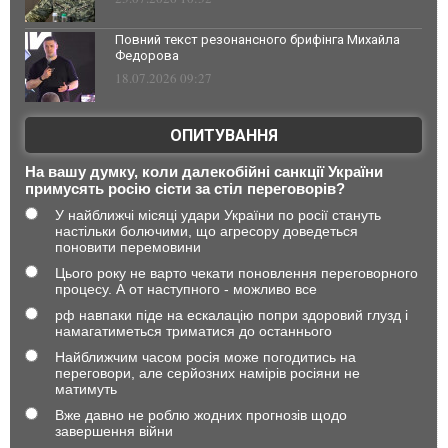
Повний текст резонансного брифінга Михайла
Федорова
18.07.2026 09:27
ОПИТУВАННЯ
На вашу думку, коли далекобійні санкції України
примусять росію сісти за стіл переговорів?
У найближчі місяці удари України по росії стануть
настільки болючими, що агресору доведеться
поновити перемовини
Цього року не варто чекати поновлення переговорного
процесу. А от наступного - можливо все
рф навпаки піде на ескалацію попри здоровий глузд і
намагатиметься триматися до останнього
Найближчим часом росія може погодитись на
переговори, але серйозних намірів росіяни не
матимуть
Вже давно не роблю жодних прогнозів щодо
завершення війни