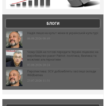
БЛОГИ
Надія лише на культ жінки в українській культурі
06.08.2026 08:49
Чому США не готові передати Україні ліцензію на
виробництво ракет Patriot: політика, безпека та
можливі альтернативи
03.08.2026 20:24
Перспектива: ЗСУ добомблять і всі інші склади
Wildberries
23.07.2026 11:31