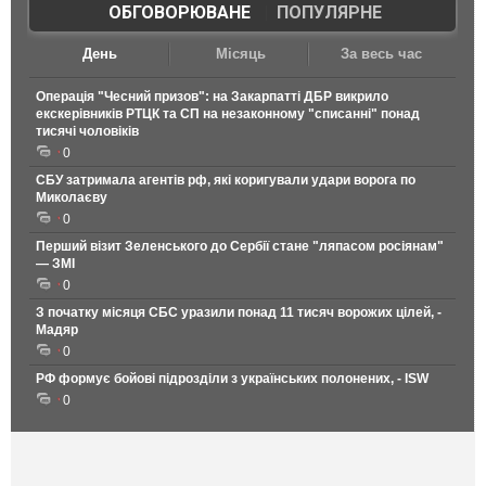
ОБГОВОРЮВАНЕ
|
ПОПУЛЯРНЕ
День
Місяць
За весь час
Операція "Чесний призов": на Закарпатті ДБР викрило
екскерівників РТЦК та СП на незаконному "списанні" понад
тисячі чоловіків
0
СБУ затримала агентів рф, які коригували удари ворога по
Миколаєву
0
Перший візит Зеленського до Сербії стане "ляпасом росіянам"
— ЗМІ
0
З початку місяця СБС уразили понад 11 тисяч ворожих цілей, -
Мадяр
0
РФ формує бойові підрозділи з українських полонених, - ISW
0