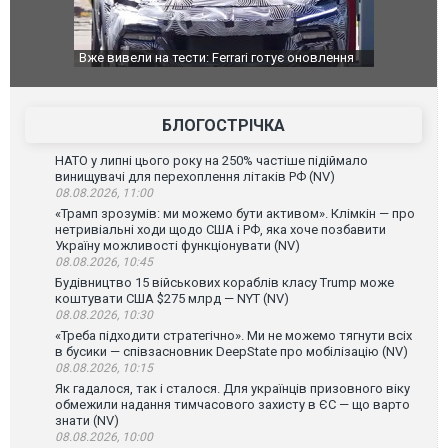
Вже вивели на тести: Ferrari готує оновлення
Вийшов трейл
позашляховика Purosangue. ВІДЕО
фільму "Афе
БЛОГОСТРІЧКА
НАТО у липні цього року на 250% частіше підіймало
винищувачі для перехоплення літаків РФ (NV)
08.08.2026, 11:00
«Трамп зрозумів: ми можемо бути активом». Клімкін — про
нетривіальні ходи щодо США і РФ, яка хоче позбавити
Україну можливості функціонувати (NV)
08.08.2026, 10:45
Будівництво 15 військових кораблів класу Trump може
коштувати США $275 млрд — NYT (NV)
08.08.2026, 10:30
«Треба підходити стратегічно». Ми не можемо тягнути всіх
в бусики — співзасновник DeepState про мобілізацію (NV)
08.08.2026, 10:15
Як гадалося, так і сталося. Для українців призовного віку
обмежили надання тимчасового захисту в ЄС — що варто
знати (NV)
08.08.2026, 10:00