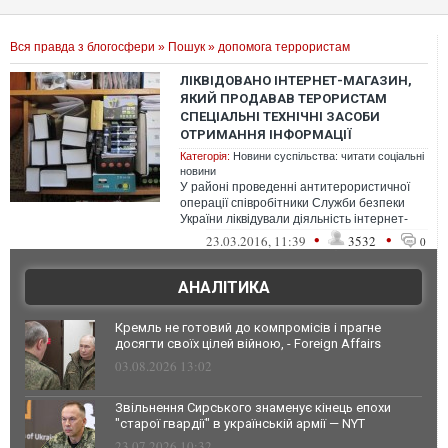
Вся правда з блогосфери
»
Пошук
» допомога террористам
ЛІКВІДОВАНО ІНТЕРНЕТ-МАГАЗИН,
ЯКИЙ ПРОДАВАВ ТЕРОРИСТАМ
СПЕЦІАЛЬНІ ТЕХНІЧНІ ЗАСОБИ
ОТРИМАННЯ ІНФОРМАЦІЇ
Категорія:
Новини суспільства: читати соціальні
новини
У районі проведенні антитерористичної
операції співробітники Служби безпеки
України ліквідували діяльність інтернет-
магазину, що продавав спеціальні т...
•
•
23.03.2016, 11:39
3532
0
АНАЛІТИКА
Кремль не готовий до компромісів і прагне
досягти своїх цілей війною, - Foreign Affairs
03.08.2026 13:02
Звільнення Сирського знаменує кінець епохи
"старої гвардії" в українській армії — NYT
23.07.2026 10:32