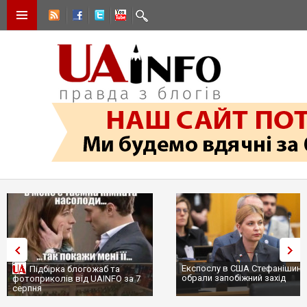
Експослу в США Стефанішині
Підбірка блогожаб та
обрали запобіжний захід
фотоприколів від UAINFO за 7
серпня