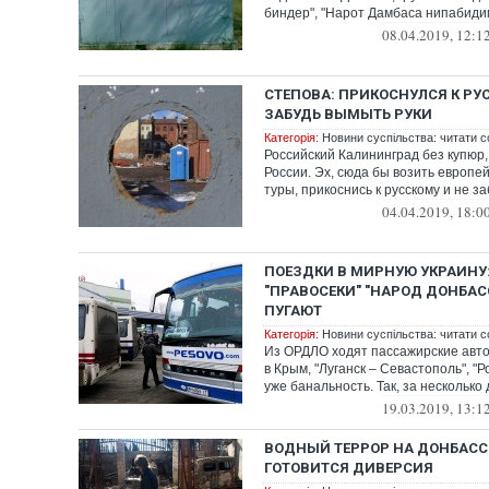
биндер", "Нарот Дамбаса нипабидим"
08.04.2019, 12:1
СТЕПОВА: ПРИКОСНУЛСЯ К РУ
ЗАБУДЬ ВЫМЫТЬ РУКИ
Категорія:
Новини суспільства: читати с
Российский Калининград без купюр,
России. Эх, сюда бы возить европей
туры, прикоснись к русскому и не за
04.04.2019, 18:0
ПОЕЗДКИ В МИРНУЮ УКРАИНУ:
"ПРАВОСЕКИ" "НАРОД ДОНБАС
ПУГАЮТ
Категорія:
Новини суспільства: читати с
Из ОРДЛО ходят пассажирские автобу
в Крым, "Луганск – Севастополь", "Р
уже банальность. Так, за несколько д
19.03.2019, 13:1
ВОДНЫЙ ТЕРРОР НА ДОНБАССЕ
ГОТОВИТСЯ ДИВЕРСИЯ