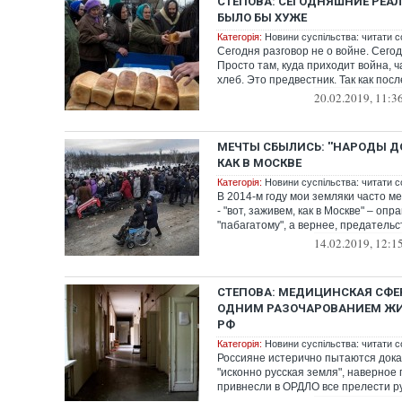
СТЕПОВА: СЕГОДНЯШНИЕ РЕАЛ
БЫЛО БЫ ХУЖЕ
Категорія:
Новини суспільства: читати с
Сегодня разговор не о войне. Сегод
Просто там, куда приходит война, ч
хлеб. Это предвестник. Так как после
20.02.2019, 11:3
МЕЧТЫ СБЫЛИСЬ: ''НАРОДЫ Д
КАК В МОСКВЕ
Категорія:
Новини суспільства: читати с
В 2014-м году мои земляки часто м
- "вот, заживем, как в Москве" – оп
"пабагатому", а вернее, предательст
14.02.2019, 12:1
СТЕПОВА: МЕДИЦИНСКАЯ СФЕ
ОДНИМ РАЗОЧАРОВАНИЕМ ЖИ
РФ
Категорія:
Новини суспільства: читати с
Россияне истерично пытаются дока
"исконно русская земля", наверное
привнесли в ОРДЛО все прелести ру
...