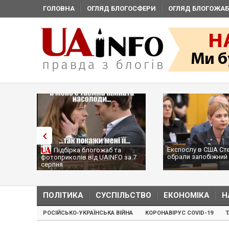
ГОЛОВНА
ОГЛЯД БЛОГОСФЕРИ
ОГЛЯД БЛОГОЖАБ
Експослу в США Ст
Підбірка блогожаб та
обрали запобіжний 
фотоприколів від UAINFO за 7
серпня
ПОЛІТИКА
СУСПІЛЬСТВО
ЕКОНОМІКА
Н
РОСІЙСЬКО-УКРАЇНСЬКА ВІЙНА
КОРОНАВІРУС COVID-19