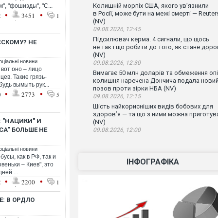
Колишній морпіх США, якого ув’язнили
, "фошизды", "С...
•
•
в Росії, може бути на межі смерті — Reuter
2
3451
1
(NV)
09.08.2026, 12:45
Підсилювач керма. 4 сигнали, що щось
ССКОМУ? НЕ
не так і що робити до того, як стане доро
(NV)
оціальні новини
09.08.2026, 12:30
 вот оно – лицо
Вимагає 50 млн доларів та обмеження опі
цев. Такие грязь-
колишня наречена Дончича подала нови
будь вымыть рук...
позов проти зірки НБА (NV)
•
•
0
2773
5
09.08.2026, 12:15
Шість найкорисніших видів бобових для
здоров’я — та що з ними можна приготув
 "НАЦИКИ" И
(NV)
СА" БОЛЬШЕ НЕ
09.08.2026, 12:00
оціальні новини
сы, как в РФ, так и
ІНФОГРАФІКА
овеньки – Киев", это
ней ...
•
•
2
2200
1
: В ОРДЛО