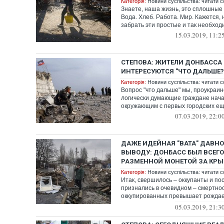
Категорія:
Новини суспільства: читати с
Знаете, наша жизнь, это сплошные 
Вода. Хлеб. Работа. Мир. Кажется,
забрать эти простые и так необход
15.03.2019, 11:2
СТЕПОВА: ЖИТЕЛИ ДОНБАССА
ИНТЕРЕСУЮТСЯ "ЧТО ДАЛЬШЕ?
Категорія:
Новини суспільства: читати с
Вопрос "что дальше" мы, проукраи
логически думающие граждане нача
окружающим с первых городских ещ
07.03.2019, 22:0
ДАЖЕ ИДЕЙНАЯ "ВАТА" ДАВНО
ВЫВОДУ: ДОНБАСС БЫЛ ВСЕГ
РАЗМЕННОЙ МОНЕТОЙ ЗА КР
Категорія:
Новини суспільства: читати с
Итак, свершилось – оккупанты и по
признались в очевидном – смертнос
оккупированных превышает рождаем
Это официа...
05.03.2019, 21:3