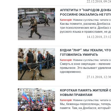
22.12.2018, 09:2
АППЕТИТЫ У ''НАРОДОВ ДОНБА
РОССИЯНЕ ОКАЗАЛИСЬ НЕ ГО
Категорія:
Новини суспільства: читати с
Как вы помните, раскачка Донбасса
три психологических кита: Донбасс
русского языка и православия, не до
14.12.2018, 23:1
БУДНИ "ЛНР". МЫ УЕХАЛИ, ЧТО
ГОТОВИЛИСЬ УМИРАТЬ
Категорія:
Новини суспільства: читати с
Смерть в зоне оккупации – явлени
привычное. Это вызывает удивлени
одновременно.
27.11.2018, 12:3
КОРОТКАЯ ПАМЯТЬ ЖИТЕЛЕЙ 
НОВЫМ ПРАВИЛАМ
Категорія:
Новини суспільства: читати с
Мы, беженцы-переселенцы, теперь
памяти. Там, на Донбассе, который 