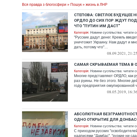
Вся правда з блогосфери
»
Пошук
» жизнь в ЛНР
СТЕПОВА: СВЕТЛОЕ БУДУЩЕЕ Н
ОРДЛО ДО СИХ ПОР ЖДУТ ПОДА
ЧТО "ПУТИН ИМ ДАСТ"
Категорія:
Новини суспільства: читати с
"Русские дадут денег. Кремль введе
уничтожит Украину. Нам дадут и мн
дать, потому что"…
08.09.2021, 21:2
САМАЯ СКРЫВАЕМАЯ ТЕМА В 
Категорія:
Новини суспільства: читати с
Многие представляют ОРДЛО, как р
раз руины. Не без этого. Многие д
году предприятия оккупированной ч
08.05.2019, 16:3
АБСОЛЮТНАЯ БЕЗГРАМОТНОСТ
ОДНО ОТКРЫТИЕ ДЛЯ ДОНБАС
Категорія:
Новини суспільства: читати с
С приходом русских "освободителе
надписями "Дамбас", "рузкие ни сда