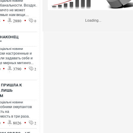
оціальні новини
банальности. Воздух.
 ничто не может
имые нам вещи....
•
•
5
2880
Loading...
0
 НАКОНЕЦ
"
оціальні новини
нски настроенные и
ли задавать себе и
е мирных митинго...
•
•
0
3790
2
 ПРИШЛА К
О ЛИШЬ
ЫМ
оціальні новини
собники оккупантов
ть на
ость в три раза.
•
•
0
8026
2