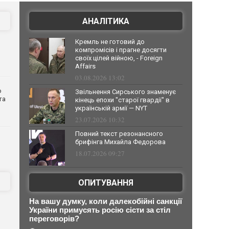
АНАЛІТИКА
Кремль не готовий до
компромісів і прагне досягти
своїх цілей війною, - Foreign
Affairs
03.08.2026 13:02
о
Звільнення Сирського знаменує
та
кінець епохи "старої гвардії" в
українській армії — NYT
23.07.2026 10:32
Повний текст резонансного
брифінга Михайла Федорова
18.07.2026 09:27
ОПИТУВАННЯ
На вашу думку, коли далекобійні санкції
України примусять росію сісти за стіл
переговорів?