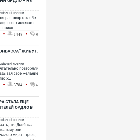
ИИ ОРДЛО – НЕ
оціальні новини
ня разговор о хлебе.
аще всего исчезает
 прихо...
•
•
6
1448
0
Ворог завдав комбінованого 
двоє поранених. Ще десятер
після атаки БПЛА по ринку на
ОНБАССА'' ЖИВУТ,
оціальні новини
ечтательно повторяли
равдывая свое желание
во У...
•
•
5
3784
6
РА СТАЛА ЕЩЕ
ТЕЛЕЙ ОРДЛО В
Приїхав за паспортом та ква
оціальні новини
до українських військових п
зать, что Донбасс
зіркового футболіста Мохам
 поэтому они
сского мира – грязь,