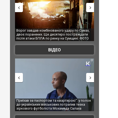
удару по Сумах,
За 2000 кілометрів від кордону з Україною: в
"Мої 
о постраждали
Єкатеринбурзі після атаки дронів загорівся
супе
 Сумщині. ФОТО
склад Wildberries. ФОТО. ВІДЕО
ВІДЕО
ртирою": у полон
Одесу накрила потужна злива з градом та
Вже 
отрапив тезка
ураганним вітром
поза
еда Салаха