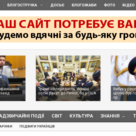
БЛОГОСТРІЧКА
ДОСЬЄ
БЛОГОЖАБИ
ФОТО
ВІДЕО
ефанішиній
Трамп не передасть Україні
Вибух у рес
захід
сотні ракет до Patriot, бо у США
ціллю був г
...
пр...
АДЗВИЧАЙНІ ПОДІЇ
СВІТ
КУЛЬТУРА
ЗНАННЯ
ТАРИФИ
ПОДВИГИ УКРАЇНЦІВ