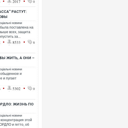
•
•
4
2017
0
ССА'' РАСТУТ:
ТОВЫ
оціальні новини
 была поставлена на
 выше всех, защита
пустить за...
•
•
2
8533
8
БЫ ЖИТЬ, А ОНИ –
оціальні новини
е обыденное и
е и пугает
•
•
6
5302
0
ОРДЛО: ЖИЗНЬ ПО
оціальні новини
 концентрация этой
ОРДЛО и гетто, об