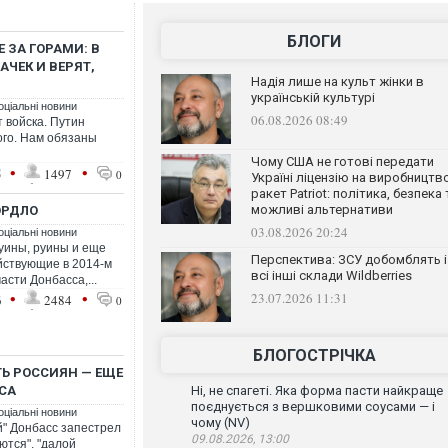
БЛОГИ
Е ЗА ГОРАМИ: В
ЧЕК И ВЕРЯТ,
Надія лише на культ жінки в
українській культурі
оціальні новини
06.08.2026 08:49
т войска. Путин
ого. Нам обязаны
Чому США не готові передати
•
•
5
1497
0
Україні ліцензію на виробництв
ракет Patriot: політика, безпека 
можливі альтернативи
ОРДЛО
03.08.2026 20:24
оціальні новини
уины, руины и еще
Перспектива: ЗСУ добомблять і
ействующие в 2014-м
всі інші склади Wildberries
асти Донбасса,...
•
•
23.07.2026 11:31
6
2484
0
БЛОГОСТРІЧКА
Ь РОССИЯН — ЕЩЕ
СА
Ні, не спагеті. Яка форма пасти найкраще
поєднується з вершковими соусами — і
оціальні новини
чому (NV)
й" Донбасс запестрел
09.08.2026, 13:00
ются", "далой