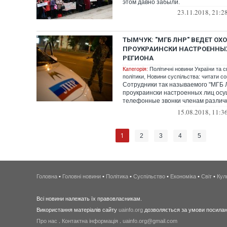
этом давно забыли.
23.11.2018, 21:2
ТЫМЧУК: "МГБ ЛНР" ВЕДЕТ ОХО
ПРОУКРАИНСКИ НАСТРОЕННЫ
РЕГИОНА
Категорія:
Політичні новини України та с
політики
,
Новини суспільства: читати со
Сотрудники так называемого "МГБ 
проукраински настроенных лиц ос
телефонные звонки членам разли
организаций, ...
15.08.2018, 11:3
1
2
3
4
5
Головна
•
Головні новини
•
Політика
•
Суспільство
•
Економіка
•
Світ
•
Кул
Всі новини належать їх правовласникам.
Використання матеріалів сайту
uainfo.org
дозволяється за умови посиланн
Про нас
.
Контактна інформація
.
uainfo.org@gmail.com