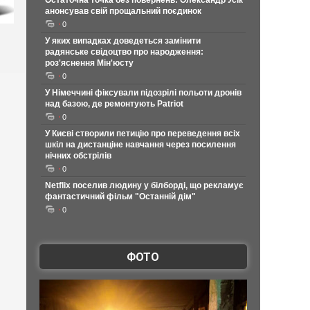
Остаточна точка без повернень: Олександр Усік
анонсував свій прощальний поєдинок
0
У яких випадках доведеться замінити
радянське свідоцтво про народження:
роз'яснення Мін'юсту
0
У Німеччині фіксували підозрілі польоти дронів
над базою, де ремонтують Patriot
0
У Києві створили петицію про переведення всіх
шкіл на дистанціне навчання через посилення
нічних обстрілів
0
Netflix поселив людину у білборді, що рекламує
фантастичний фільм "Останній дім"
0
ФОТО