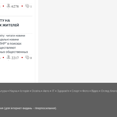
•
•
8
6278
1
ТУ НА
Х ЖИТЕЛЕЙ
віту: читати новини
ціальні новини
ЛНР" в поисках
уществляют
чных общественных
•
•
6
2217
0
ьтура
•
Наука
•
Історія
•
Освіта
•
Авто
•
IT
•
Здоров'я
•
Спорт
•
Фото
•
Відео
•
Огляд блог
я (для інтернет-видань - гіперпосилання).