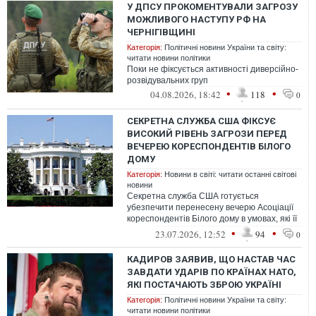
У ДПСУ ПРОКОМЕНТУВАЛИ ЗАГРОЗУ
МОЖЛИВОГО НАСТУПУ РФ НА
ЧЕРНІГІВЩИНІ
Категорія:
Політичні новини України та світу:
читати новини політики
Поки не фіксується активності диверсійно-
розвідувальних груп
•
•
04.08.2026, 18:42
118
0
СЕКРЕТНА СЛУЖБА США ФІКСУЄ
ВИСОКИЙ РІВЕНЬ ЗАГРОЗИ ПЕРЕД
ВЕЧЕРЕЮ КОРЕСПОНДЕНТІВ БІЛОГО
ДОМУ
Категорія:
Новини в світі: читати останні світові
новини
Секретна служба США готується
убезпечити перенесену вечерю Асоціації
кореспондентів Білого дому в умовах, які її
директор назвав "найвищим рівнем загр...
•
•
23.07.2026, 12:52
94
0
КАДИРОВ ЗАЯВИВ, ЩО НАСТАВ ЧАС
ЗАВДАТИ УДАРІВ ПО КРАЇНАХ НАТО,
ЯКІ ПОСТАЧАЮТЬ ЗБРОЮ УКРАЇНІ
Категорія:
Політичні новини України та світу:
читати новини політики