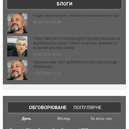
БЛОГИ
Надія лише на культ жінки в українській культурі
06.08.2026 08:49
Чому США не готові передати Україні ліцензію на
виробництво ракет Patriot: політика, безпека та
можливі альтернативи
03.08.2026 20:24
Перспектива: ЗСУ добомблять і всі інші склади
Wildberries
23.07.2026 11:31
ОБГОВОРЮВАНЕ
|
ПОПУЛЯРНЕ
День
Місяць
За весь час