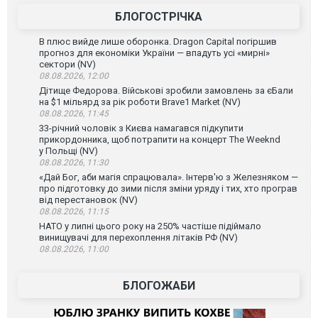
БЛОГОСТРІЧКА
В плюс вийде лише оборонка. Dragon Capital погіршив
прогноз для економіки України — впадуть усі «мирні»
сектори (NV)
08.08.2026, 12:00
Дітище Федорова. Військові зробили замовлень за єБали
на $1 мільярд за рік роботи Brave1 Market (NV)
08.08.2026, 11:45
33-річний чоловік з Києва намагався підкупити
прикордонника, щоб потрапити на концерт The Weeknd
у Польщі (NV)
08.08.2026, 11:30
«Дай Бог, аби магія спрацювала». Інтерв'ю з Железняком —
про підготовку до зими після зміни уряду і тих, хто програв
від перестановок (NV)
08.08.2026, 11:15
НАТО у липні цього року на 250% частіше підіймало
винищувачі для перехоплення літаків РФ (NV)
08.08.2026, 11:00
БЛОГОЖАБИ