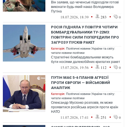
Він заявив, що чеченські підрозділи готові
виконати будь-який наказ Володимира
Путіна
•
•
18.07.2026, 18:39
283
0
РОСІЯ ПІДНЯЛА У ПОВІТРЯ ЧОТИРИ
БОМБАРДУВАЛЬНИКИ ТУ-22М3:
ПОВІТРЯНІ СИЛИ ПОПЕРЕДИЛИ ПРО
ЗАГРОЗУ ПУСКІВ РАКЕТ
Категорія:
Політичні новини України та світу:
читати новини політики
Стратегічні бомбардувальники можуть
бути носіями далекобійних крилатих ракет
•
•
15.07.2026, 19:56
112
0
ПУТІН МАЄ 5-6 ПЛАНІВ АГРЕСІЇ
ПРОТИ ЄВРОПИ — ВІЙСЬКОВИЙ
АНАЛІТИК
Категорія:
Політичні новини України та світу:
читати новини політики
Олександр Мусієнко розповів, як може
проявитися російська агресія проти країн
НАТО
•
•
11.07.2026, 17:41
251
0