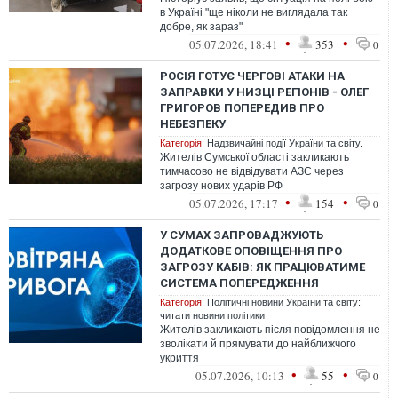
в Україні "ще ніколи не виглядала так
добре, як зараз"
•
•
05.07.2026, 18:41
353
0
РОСІЯ ГОТУЄ ЧЕРГОВІ АТАКИ НА
ЗАПРАВКИ У НИЗЦІ РЕГІОНІВ - ОЛЕГ
ГРИГОРОВ ПОПЕРЕДИВ ПРО
НЕБЕЗПЕКУ
Категорія:
Надзвичайні події України та світу.
Жителів Сумської області закликають
тимчасово не відвідувати АЗС через
загрозу нових ударів РФ
•
•
05.07.2026, 17:17
154
0
У СУМАХ ЗАПРОВАДЖУЮТЬ
ДОДАТКОВЕ ОПОВІЩЕННЯ ПРО
ЗАГРОЗУ КАБІВ: ЯК ПРАЦЮВАТИМЕ
СИСТЕМА ПОПЕРЕДЖЕННЯ
Категорія:
Політичні новини України та світу:
читати новини політики
Жителів закликають після повідомлення не
зволікати й прямувати до найближчого
укриття
•
•
05.07.2026, 10:13
55
0