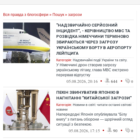
Вся правда з блогосфери
»
Пошук
» загрози
"НАДЗВИЧАЙНО СЕРЙОЗНИЙ
ІНЦИДЕНТ", - КЕРІВНИЦТВО МВС ТА
РОЗВІДКА НІМЕЧЧИНИ ТЕРМІНОВО
ЗБИРАЮТЬСЯ ЧЕРЕЗ ЗАГРОЗУ
УКРАЇНСЬКОМУ БОРТУ В АЕРОПОРТУ
ЛЕЙПЦИГА
Категорія:
Надзвичайні події України та світу.
У Німеччині дрон створив загрозу
українському літаку, глава МВС екстрено
перервав відпустку
•
•
05.08.2026, 20:16
644
0
ПЕКІН ЗВИНУВАТИВ ЯПОНІЮ В
НАГНІТАННІ "КИТАЙСЬКОЇ ЗАГРОЗИ"
Категорія:
Новини в світі: читати останні світові
новини
Напередодні Японія опублікувала “Білу
книгу” з питань оборони — щорічний огляд
ситуації з безпекою.
•
•
05.08.2026, 17:15
90
0