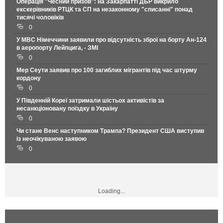
Операція "Чесний призов": на Закарпатті ДБР викрило
екскерівників РТЦК та СП на незаконному "списанні" понад
тисячі чоловіків
0
У МВС Німеччини заявили про відсутність зброї на борту Ан-124
в аеропорту Лейпцига, - ЗМІ
0
Мер Сеути заявив про 100 загиблих мігрантів під час штурму
кордону
0
У Південній Кореї затримали шістьох активістів за
несанкціоновану поїздку в Україну
0
Чи стане Венс наступником Трампа? Президент США виступив
із неочікуваною заявою
0
Loading...