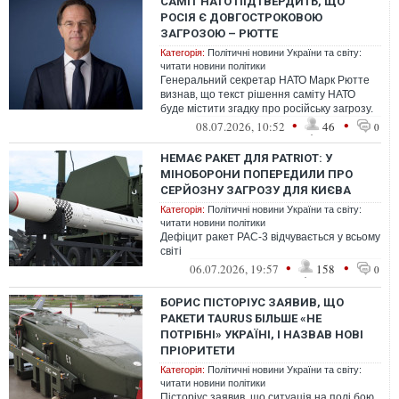
САМІТ НАТО ПІДТВЕРДИТЬ, ЩО
РОСІЯ Є ДОВГОСТРОКОВОЮ
ЗАГРОЗОЮ – РЮТТЕ
Категорія:
Політичні новини України та світу:
читати новини політики
Генеральний секретар НАТО Марк Рютте
визнав, що текст рішення саміту НАТО
буде містити згадку про російську загрозу.
•
•
08.07.2026, 10:52
46
0
НЕМАЄ РАКЕТ ДЛЯ PATRIOT: У
МІНОБОРОНИ ПОПЕРЕДИЛИ ПРО
СЕРЙОЗНУ ЗАГРОЗУ ДЛЯ КИЄВА
Категорія:
Політичні новини України та світу:
читати новини політики
Дефіцит ракет PAC-3 відчувається у всьому
світі
•
•
06.07.2026, 19:57
158
0
БОРИС ПІСТОРІУС ЗАЯВИВ, ЩО
РАКЕТИ TAURUS БІЛЬШЕ «НЕ
ПОТРІБНІ» УКРАЇНІ, І НАЗВАВ НОВІ
ПРІОРИТЕТИ
Категорія:
Політичні новини України та світу:
читати новини політики
Пісторіус заявив, що ситуація на полі бою