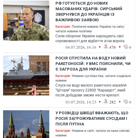
РФ ГОТУЄТЬСЯ ДО НОВИХ
МАСОВАНИХ УДАРІВ: СИРСЬКИЙ
ЗВЕРНУВСЯ ДО УКРАЇНЦІВ ІЗ
ВАЖЛИВОЮ ЗАЯВОЮ
Категорія:
Політичні новини України та світу:
читати новини політики
Сили оборони України нарощують свої
спроможності для відбиття атак ворога
•
•
04.07.2026, 16:16
476
0
РОСІЯ СПУСТИЛА НА ВОДУ НОВИЙ
РАКЕТОНОСІЙ: У ВМС ПОЯСНИЛИ, ЧИ
Є ЗАГРОЗА ДЛЯ УКРАЇНИ
Категорія:
Новини суспільства: читати соціальні
новини
Спуск на воду малого ракетного корабля
"Шторм" проєкту 22800 "Каракурт", який
після добудови зможе нести крилаті
ракети "Калібр", "Циркон" і "Онікс", ...
•
•
03.07.2026, 14:23
282
0
У РОЗВІДЦІ ШВЕЦІЇ ВВАЖАЮТЬ, ЩО
РОСІЯ ЗАГРОЖУВАТИМЕ СУСІДАМ І
ПІСЛЯ ПУТІНА
Категорія:
Новини в світі: читати останні світові
новини