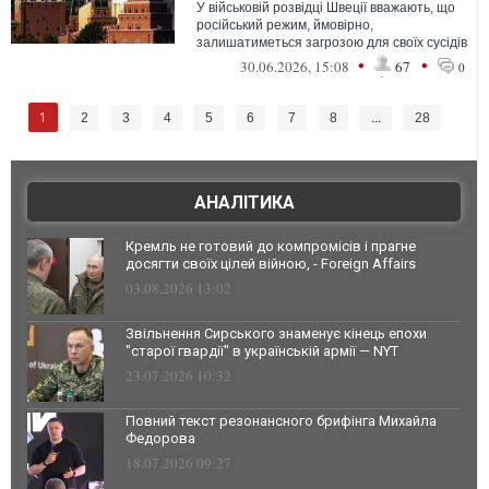
У військовій розвідці Швеції вважають, що
російський режим, ймовірно,
залишатиметься загрозою для своїх сусідів
ще довго після закінчення правління Во...
•
•
30.06.2026, 15:08
67
0
1
2
3
4
5
6
7
8
...
28
АНАЛІТИКА
Кремль не готовий до компромісів і прагне
досягти своїх цілей війною, - Foreign Affairs
03.08.2026 13:02
Звільнення Сирського знаменує кінець епохи
"старої гвардії" в українській армії — NYT
23.07.2026 10:32
Повний текст резонансного брифінга Михайла
Федорова
18.07.2026 09:27