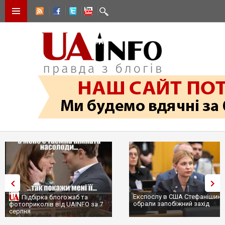
Експослу в США Стефанішині
Підбірка блогожаб та
обрали запобіжний захід
фотоприколів від UAINFO за 7
серпня