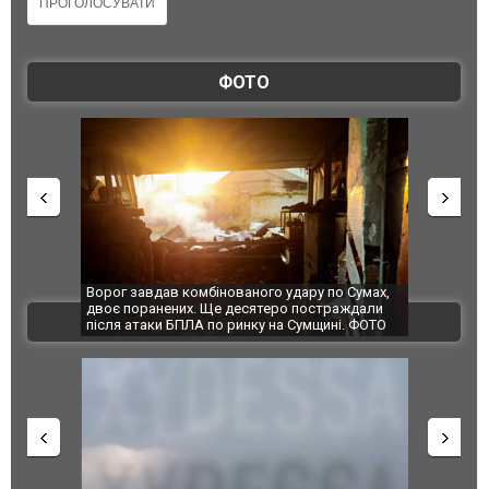
ФОТО
Ворог завдав комбінованого удару по Сумах,
За 2000 кіло
двоє поранених. Ще десятеро постраждали
Єкатеринбурз
ВІДЕО
після атаки БПЛА по ринку на Сумщині. ФОТО
склад Wildbe