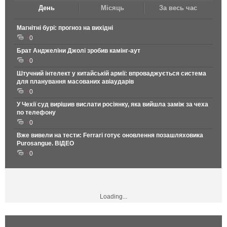
День
Місяць
За весь час
Магнітні бурі: прогноз на вихідні
0
Брат Анджеліни Джолі зробив камінг-аут
0
Штучний інтелект у китайській армії: впроваджується система
для планування масованих авіаударів
0
У Чехії суд вирішив вислати росіянку, яка вийшла заміж за чеха
по телефону
0
Вже вивели на тести: Ferrari готує оновлення позашляховика
Purosangue. ВІДЕО
0
Loading...