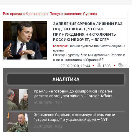
Вся правда з блогосфери
»
Пошук
» заявление Суркова
ЗАЯВЛЕНИЕ СУРКОВА ЛИШНИЙ РАЗ
ПОДТВЕРЖДАЕТ, ЧТО БЕЗ
ПРИНУЖДЕНИЯ НИКТО ЛЮБИТЬ
РОССИЮ НЕ ХОЧЕТ, – БЛОГЕР
Категорія:
Новини суспільства: читати соціальні
новини
Отвечу Суркову: Что мы думаем о России и
о ее отношениях с Украиной?
•
•
27.02.2020, 12:44
1303
0
АНАЛІТИКА
Кремль не готовий до компромісів і прагне
досягти своїх цілей війною, - Foreign Affairs
03.08.2026 13:02
Звільнення Сирського знаменує кінець епохи
"старої гвардії" в українській армії — NYT
23.07.2026 10:32