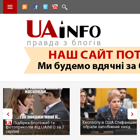
Експослу в США Стефанішині
Підбірка блогожаб та
обрали запобіжний захід
фотоприколів від UAINFO за 7
серпня