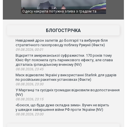
Одесу накрила потужна злива з градом та
Вже вивели н
ураганним вітром
позашляхови
БЛОГОСТРІЧКА
Невідомий дрон залетів до Болгарії та вибухнув біля
стратегічного газопроводу поблизу Румунії (Факти)
09.08.2026, 00:01
Відкриття американської суфражистки. 170 років тому
Юніс Фут пояснила суть парникового ефекту, але слава
дісталась ірландському вченому (NV)
08.08.2026, 23:45
Маск відмовляє Україні у використанні Starlink для ударів
по російських ракетних установках (Факти)
08.08.2026, 23:30
У Марганці та сусідніх громадах відновили водопостачання
(NV)
08.08.2026, 23:15
«Боюся, що буде дуже складна зима». Вучич не вірить
у швидке завершення війни РФ проти України (NV)
08.08.2026, 23:00