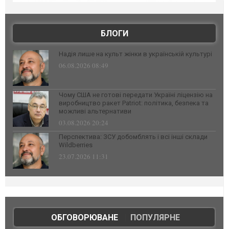
БЛОГИ
Надія лише на культ жінки в українській культурі
06.08.2026 08:49
Чому США не готові передати Україні ліцензію на
виробництво ракет Patriot: політика, безпека та
можливі альтернативи
03.08.2026 20:24
Перспектива: ЗСУ добомблять і всі інші склади
Wildberries
23.07.2026 11:31
ОБГОВОРЮВАНЕ
|
ПОПУЛЯРНЕ