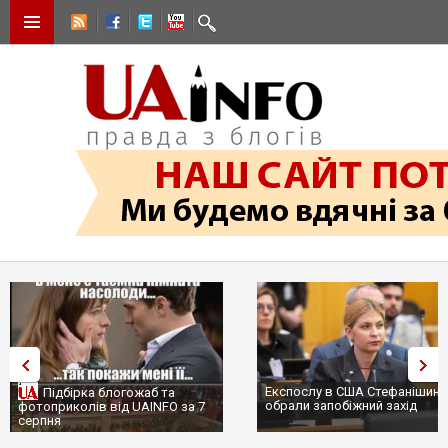
Експослу в США Стефанішині
Підбірка блогожаб та
обрали запобіжний захід
фотоприколів від UAINFO за 7
серпня