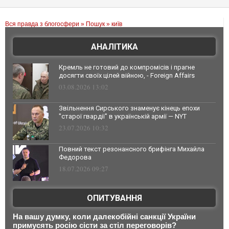
Вся правда з блогосфери
»
Пошук
» київ
АНАЛІТИКА
Кремль не готовий до компромісів і прагне
досягти своїх цілей війною, - Foreign Affairs
03.08.2026 13:02
Звільнення Сирського знаменує кінець епохи
"старої гвардії" в українській армії — NYT
23.07.2026 10:32
Повний текст резонансного брифінга Михайла
Федорова
18.07.2026 09:27
ОПИТУВАННЯ
На вашу думку, коли далекобійні санкції України
примусять росію сісти за стіл переговорів?