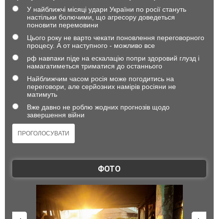
У найближчі місяці удари України по росії стануть
настільки болючими, що агресору доведеться
поновити перемовини
Цього року не варто чекати поновлення переговорного
процесу. А от наступного - можливо все
рф навпаки піде на ескалацію попри здоровий глузд і
намагатиметься триматися до останнього
Найближчим часом росія може погодитись на
переговори, але серйозних намірів росіяни не
матимуть
Вже давно не роблю жодних прогнозів щодо
завершення війни
ФОТО