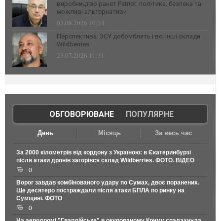
виробництво ракет Patriot: політика, безпека та
можливі альтернативи
03.08.2026 20:24
Перспектива: ЗСУ добомблять і всі інші склади
Wildberries
23.07.2026 11:31
ОБГОВОРЮВАНЕ
|
ПОПУЛЯРНЕ
День
Місяць
За весь час
За 2000 кілометрів від кордону з Україною: в Єкатеринбурзі
після атаки дронів загорівся склад Wildberries. ФОТО. ВІДЕО
0
Ворог завдав комбінованого удару по Сумах, двоє поранених.
Ще десятеро постраждали після атаки БПЛА по ринку на
Сумщині. ФОТО
0
На аеродромі "Гвардійське" в окупованому Криму спалахнула