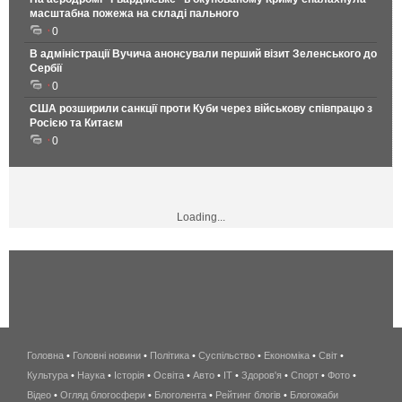
масштабна пожежа на складі пального
0
В адміністрації Вучича анонсували перший візит Зеленського до
Сербії
0
США розширили санкції проти Куби через військову співпрацю з
Росією та Китаєм
0
Loading...
Головна
•
Головні новини
•
Політика
•
Суспільство
•
Економіка
беспроводной
•
Світ
•
Культура
•
Наука
•
Історія
•
Освіта
•
Авто
•
IT
•
Здоров'я
интернет
•
Спорт
•
Фото
•
Відео
•
Огляд блогосфери
•
Блоголента
•
Рейтинг блогів
киев
•
Блогожаби