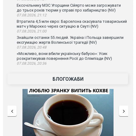
Ексочільнику МЗС Угорщини Сійярто може загрожувати
до трьох років тюрми у справі про хабарництво (NV)
07.08.2026, 21:12
Втратила 4,5 млн євро: Барселона скасувала товариський
матч у Марокко через ситуацію в Сеуті (NV)
07.08.2026, 21:00
Знайшли останки 55 людей. Україна і Польща завершили
ексгумацію жертв Волинської трагедії (NV)
07.08.2026, 20:48
«Можливо, вони вбили українську бабусю»: Усик
розкритикував повернення Росії до Олімпіади (NV)
07.08.2026, 20:36
БЛОГОЖАБИ