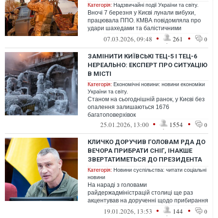
Категорія:
Надзвичайні події України та світу.
Вночі 7 березня у Києві лунали вибухи,
працювала ППО. КМВА повідомляла про
удари шахедами та балістичними
ракетами
•
•
07.03.2026, 09:48
261
0
ЗАМІНИТИ КИЇВСЬКІ ТЕЦ-5 І ТЕЦ-6
НЕРЕАЛЬНО: ЕКСПЕРТ ПРО СИТУАЦІЮ
В МІСТІ
Категорія:
Економічні новини: новини економіки
України та світу.
Станом на сьогоднішній ранок, у Києві без
опалення залишаються 1676
багатоповерхівок
•
•
25.01.2026, 13:00
1554
0
КЛИЧКО ДОРУЧИВ ГОЛОВАМ РДА ДО
ВЕЧОРА ПРИБРАТИ СНІГ, ІНАКШЕ
ЗВЕРТАТИМЕТЬСЯ ДО ПРЕЗИДЕНТА
Категорія:
Новини суспільства: читати соціальні
новини
На нараді з головами
райдержадміністрацій столиці ще раз
акцентував на дорученні щодо прибирання
від снігу й льоду дворів
•
•
19.01.2026, 13:53
144
0