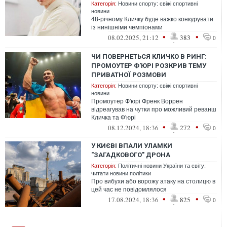
Категорія:
Новини спорту: свіжі спортивні
новини
48-річному Кличку буде важко конкурувати
із нинішніми чемпіонами
•
•
08.02.2025, 21:12
383
0
ЧИ ПОВЕРНЕТЬСЯ КЛИЧКО В РИНГ:
ПРОМОУТЕР Ф'ЮРІ РОЗКРИВ ТЕМУ
ПРИВАТНОЇ РОЗМОВИ
Категорія:
Новини спорту: свіжі спортивні
новини
Промоутер Ф'юрі Френк Воррен
відреагував на чутки про можливий реванш
Кличка та Ф'юрі
•
•
08.12.2024, 18:36
272
0
У КИЄВІ ВПАЛИ УЛАМКИ
"ЗАГАДКОВОГО" ДРОНА
Категорія:
Політичні новини України та світу:
читати новини політики
Про вибухи або ворожу атаку на столицю в
цей час не повідомлялося
•
•
17.08.2024, 18:36
825
0