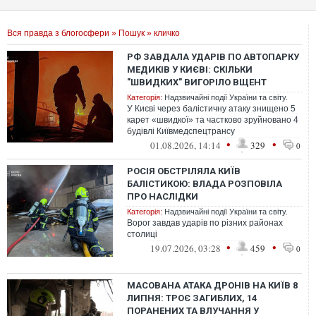
Вся правда з блогосфери
»
Пошук
» кличко
РФ ЗАВДАЛА УДАРІВ ПО АВТОПАРКУ
МЕДИКІВ У КИЄВІ: СКІЛЬКИ
"ШВИДКИХ" ВИГОРІЛО ВЩЕНТ
Категорія:
Надзвичайні події України та світу.
У Києві через балістичну атаку знищено 5
карет «швидкої» та частково зруйновано 4
будівлі Київмедспецтрансу
•
•
01.08.2026, 14:14
329
0
РОСІЯ ОБСТРІЛЯЛА КИЇВ
БАЛІСТИКОЮ: ВЛАДА РОЗПОВІЛА
ПРО НАСЛІДКИ
Категорія:
Надзвичайні події України та світу.
Ворог завдав ударів по різних районах
столиці
•
•
19.07.2026, 03:28
459
0
МАСОВАНА АТАКА ДРОНІВ НА КИЇВ 8
ЛИПНЯ: ТРОЄ ЗАГИБЛИХ, 14
ПОРАНЕНИХ ТА ВЛУЧАННЯ У