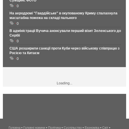
Сумщині. ФОТО
0
На аеродромі "Гвардійське" в окупованому Криму спалахнула
масштабна пожежа на складі пального
0
В адміністрації Вучича анонсували перший візит Зеленського до
Сербії
0
США розширили санкції проти Куби через військову співпрацю з
Росією та Китаєм
0
Loading...
Головна
•
Головні новини
•
Політика
•
Суспільство
•
Економіка
беспроводной
•
Світ
•