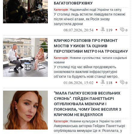
БАГАТОПОВЕРХІВКУ
Категорія:
Надзвичайні події України та світу.
У столиці ледь встигли ліквідувати пожежі
після нічної атаки, як Росія знову
запустила дрони
•
•
08.07.2026, 20:54
119
0
КЛИЧКО РОЗПОВІВ ПРО РЕМОНТ
МОСТІВ У КИЄВІ ТА ОЦІНИВ
ПЕРСПЕКТИВИ МЕТРО НА ТРОЄЩИНУ
Категорія:
Новини суспільства: читати соціальні
новини
У столиці під час війни продовжують
оновлювати важливі інфраструктурні
об’єкти та будують нові станції метро.
•
•
01.06.2026, 15:02
118
0
"МАЛА ПАПКУ ЕСКІЗІВ ВЕСІЛЬНИХ
СУКОНЬ". ГЕЙДЕН ПАНЕТТЬЄРІ
ОПУБЛІКУВАЛА МЕМУАРИ І
ПОЯСНИЛА, ЧОМУ ЇХНЄ ВЕСІЛЛЯ З
КЛИЧКОМ НЕ ВІДБУЛОСЯ
Категорія:
Новини культури в Україні та світі
Американська акторка Гейден Панеттьєрі
опублікувала мемуари Це я: Розплата, у