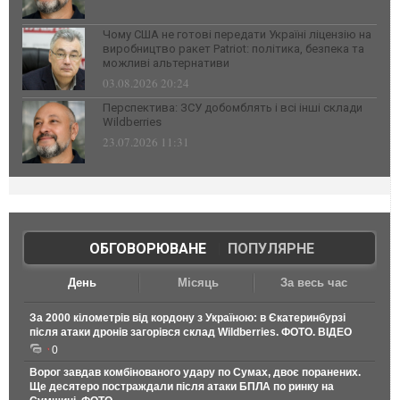
Чому США не готові передати Україні ліцензію на
виробництво ракет Patriot: політика, безпека та
можливі альтернативи
03.08.2026 20:24
Перспектива: ЗСУ добомблять і всі інші склади
Wildberries
23.07.2026 11:31
ОБГОВОРЮВАНЕ
|
ПОПУЛЯРНЕ
День
Місяць
За весь час
За 2000 кілометрів від кордону з Україною: в Єкатеринбурзі
після атаки дронів загорівся склад Wildberries. ФОТО. ВІДЕО
0
Ворог завдав комбінованого удару по Сумах, двоє поранених.
Ще десятеро постраждали після атаки БПЛА по ринку на