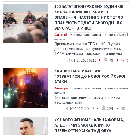
400 БАГАТОПОВЕРХОВИХ БУДИНКІВ
КИЄВА ЗАЛИШАЮТЬСЯ БЕЗ
ОПАЛЕННЯ. ЧАСТИНІ З НИХ ТЕПЛО
ПЛАНУЮТЬ ПОДАТИ СЬОГОДНІ ДО
ВЕЧОРА, – КЛИЧКО
Категорія:
Новини суспільства: читати соціальні
новини
Проводимо комісію ТЕБ та НС. З усіма
департаментами, заступниками голови
КМДА, службами, головами районів міста.
Ситуація в Києві дуже складна.
•
•
14.01.2026, 16:22
78
0
КЛИЧКО ЗАКЛИКАВ КИЯН
ГОТУВАТИСЯ ДО НОВОЇ РОСІЙСЬКОЇ
АТАКИ
Категорія:
Новини суспільства: читати соціальні
новини
Київ пережив одну з найскладніших за
наслідками атак
•
•
10.10.2025, 19:12
224
0
«У НЬОГО ФЕНОМЕНАЛЬНА ФОРМА,
АЛЕ...» - ЧИ ЗМОЖЕ КЛИЧКО
ПЕРЕМОГТИ УСІКА ТА ДЮБУА