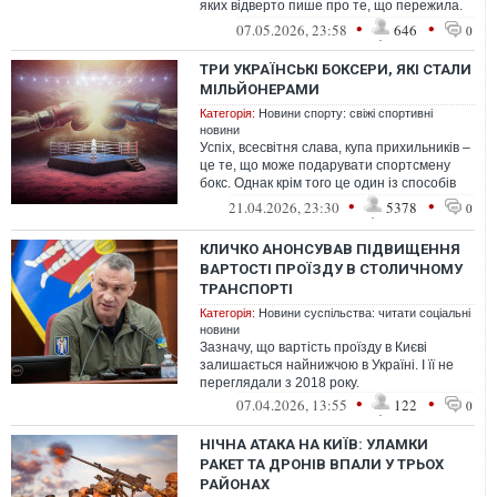
яких відверто пише про те, що пережила.
Зокрема, про залежність та стосу...
•
•
07.05.2026, 23:58
646
0
ТРИ УКРАЇНСЬКІ БОКСЕРИ, ЯКІ СТАЛИ
МІЛЬЙОНЕРАМИ
Категорія:
Новини спорту: свіжі спортивні
новини
Успіх, всесвітня слава, купа прихильників –
це те, що може подарувати спортсмену
бокс. Однак крім того це один із способів
легально розбагатіти.
•
•
21.04.2026, 23:30
5378
0
КЛИЧКО АНОНСУВАВ ПІДВИЩЕННЯ
ВАРТОСТІ ПРОЇЗДУ В СТОЛИЧНОМУ
ТРАНСПОРТІ
Категорія:
Новини суспільства: читати соціальні
новини
Зазначу, що вартість проїзду в Києві
залишається найнижчою в Україні. І її не
переглядали з 2018 року.
•
•
07.04.2026, 13:55
122
0
НІЧНА АТАКА НА КИЇВ: УЛАМКИ
РАКЕТ ТА ДРОНІВ ВПАЛИ У ТРЬОХ
РАЙОНАХ