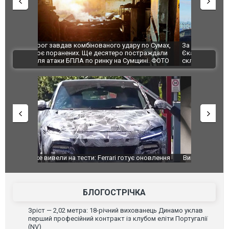
по Сумах,
За 2000 кілометрів від кордону з Україною: в
"Мої іграш
траждали
Єкатеринбурзі після атаки дронів загорівся
суперкарів
ВІДЕО
ині. ФОТО
склад Wildberries. ФОТО. ВІДЕО
оновлення
Вийшов трейлер нової екранізації легендарного
Зеленський
фільму "Афера Томаса Крауна"
перемовин
БЛОГОСТРІЧКА
Зріст — 2,02 метра: 18-річний вихованець Динамо уклав
перший професійний контракт із клубом еліти Португалії
(NV)