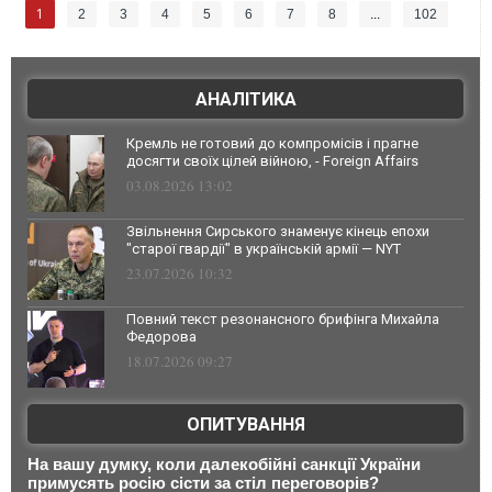
1
2
3
4
5
6
7
8
...
102
АНАЛІТИКА
Кремль не готовий до компромісів і прагне
досягти своїх цілей війною, - Foreign Affairs
03.08.2026 13:02
Звільнення Сирського знаменує кінець епохи
"старої гвардії" в українській армії — NYT
23.07.2026 10:32
Повний текст резонансного брифінга Михайла
Федорова
18.07.2026 09:27
ОПИТУВАННЯ
На вашу думку, коли далекобійні санкції України
примусять росію сісти за стіл переговорів?