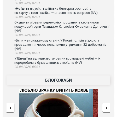
08.08.2026, 07:31
«Не їдять як усі». Італійська блогерка розповіла
як харчуються італійці — вчасно п’ють еспресо (NV)
08.08.2026, 07:01
Окупанти зірвали церемонію прощання з керівником
пошукової групи Плацдарм Олексієм Юковим на Донеччині
(NV)
08.08.2026, 06:31
«Були у виснаженому стані». У Києві поліція відкрила
провадження через неналежне утримання 32 доберманів
(NV)
08.08.2026, 06:01
У Швеції на вулицях встановини громадські меблі — їх
переробили з будівельних матеріалів (NV)
08.08.2026, 05:31
БЛОГОЖАБИ