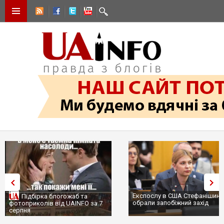
Експослу в США Стефанішині
Підбірка блогожаб та
обрали запобіжний захід
фотоприколів від UAINFO за 7
серпня