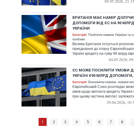
05.05.2026, 21:1
БРИТАНІЯ МАЄ НАМІР ДОЛУЧ
ДОПОМОГИ ВІД ЄС НА 90 МЛР
УКРАЇНИ
Категорія:
Політичні новини України та с
політики
Велика Британія готується розпоч
приєднання до плану Європейськог
Україні кредиту на суму 90 млрд євр
04.05.2026, 09
ЄС МОЖЕ ПОСИЛИТИ УМОВИ 
УКРАЇНІ €90 МЛРД ДОПОМОГИ,
Категорія:
Економічні новини: новини еко
Європейський Союз розглядає можл
умов щодо виплати кредиту Україні 
при цьому частина виплат залежатим
29.04.2026, 10:
1
2
3
4
5
6
7
8
.