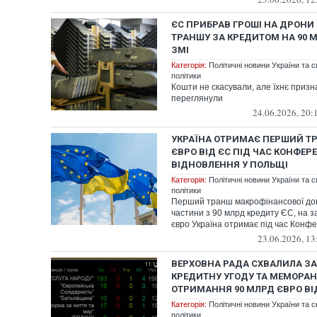
ЄС ПРИБРАВ ГРОШІ НА ДРОНИ
ТРАНШУ ЗА КРЕДИТОМ НА 90 М
ЗМІ
Категорія:
Політичні новини України та с
політики
Кошти не скасували, але їхнє приз
переглянули
24.06.2026, 20:
УКРАЇНА ОТРИМАЄ ПЕРШИЙ ТР
ЄВРО ВІД ЄС ПІД ЧАС КОНФЕРЕ
ВІДНОВЛЕННЯ У ПОЛЬЩІ
Категорія:
Політичні новини України та с
політики
Перший транш макрофінансової до
частини з 90 млрд кредиту ЄС, на з
євро Україна отримає під час Конфере
23.06.2026, 13
ВЕРХОВНА РАДА СХВАЛИЛА З
КРЕДИТНУ УГОДУ ТА МЕМОРА
ОТРИМАННЯ 90 МЛРД ЄВРО ВІ
Категорія:
Політичні новини України та с
політики