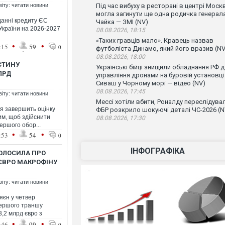
віту: читати новини
Під час вибуху в ресторані в центрі Моск
могла загинути ще одна родичка генерал
данні кредиту ЄС
Чайка — ЗМІ (NV)
України на 2026-2027
08.08.2026, 18:15
«Таких гравців мало». Кравець назвав
•
•
:15
59
0
футболіста Динамо, який його вразив (NV
08.08.2026, 18:00
АСТИНУ
Українські бійці знищили обладнання РФ 
ЛРД
управління дронами на буровій установці
Сиваш у Чорному морі — відео (NV)
08.08.2026, 17:45
віту: читати новини
Мессі хотіли вбити, Роналду переслідувал
я завершить оцінку
ФБР розкрило шокуючі деталі ЧС-2026 (N
тим, щоб здійснити
08.08.2026, 17:30
ершого обор...
•
•
:53
54
0
ІНФОГРАФІКА
ГОЛОСИЛА ПРО
 ЄВРО МАКРОФІНУ
віту: читати новини
яєн у четвер
першого траншу
,2 млрд євро з
•
•
:46
99
0