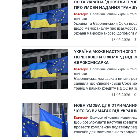
ЄС ТА УКРАЇНА "ДОСЯГЛИ ПРОГ
ПРО УМОВИ НАДАННЯ ТРАНШУ 
Категорія:
Політичні новини України та с
політики
Україна та Європейський Союз пр
щодо Меморандуму про взаєморозу
Україні макрофінансової допомоги у 
18.05.2026, 15
УКРАЇНА МОЖЕ НАСТУПНОГО 
ПЕРШІ КОШТИ З 90 МЛРД ВІД ЄС
ЄВРОКОМІСАРКА
Категорія:
Політичні новини України та с
політики
Європейська комісарка з питань р
заявила, що Європейський Союз м
транш у рамках кредиту від ЄС на за
11.05.2026, 10
НОВА УМОВА ДЛЯ ОТРИМАННЯ 
ЧОГО ЄС ВИМАГАЄ ВІД УКРАЇН
Категорія:
Економічні новини: новини еко
Щоб розблокувати наступні кредитні
провести комплексну податкову ре
способи для максимального залученн