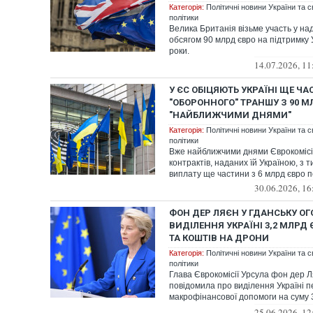
Категорія:
Політичні новини України та с
політики
Велика Британія візьме участь у на
обсягом 90 млрд євро на підтримку 
роки.
14.07.2026, 11
У ЄС ОБІЦЯЮТЬ УКРАЇНІ ЩЕ Ч
"ОБОРОННОГО" ТРАНШУ З 90 М
"НАЙБЛИЖЧИМИ ДНЯМИ"
Категорія:
Політичні новини України та с
політики
Вже найближчими днями Єврокомісі
контрактів, наданих їй Україною, з 
виплату ще частини з 6 млрд євро п
30.06.2026, 16
ФОН ДЕР ЛЯЄН У ГДАНСЬКУ О
ВИДІЛЕННЯ УКРАЇНІ 3,2 МЛРД
ТА КОШТІВ НА ДРОНИ
Категорія:
Політичні новини України та с
політики
Глава Єврокомісії Урсула фон дер Л
повідомила про виділення Україні 
макрофінансової допомоги на суму 3
кредит...
25.06.2026, 12