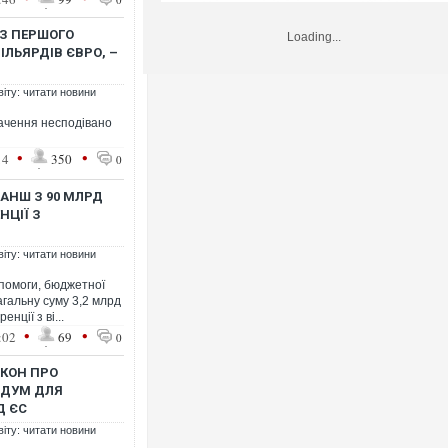
 З ПЕРШОГО
Loading...
ІЛЬЯРДІВ ЄВРО, –
віту: читати новини
начення несподівано
•
•
14
350
0
АНШ З 90 МЛРД
НЦІЇ З
віту: читати новини
помоги, бюджетної
агальну суму 3,2 млрд
нції з ві...
•
•
:02
69
0
АКОН ПРО
НДУМ ДЛЯ
Д ЄС
віту: читати новини