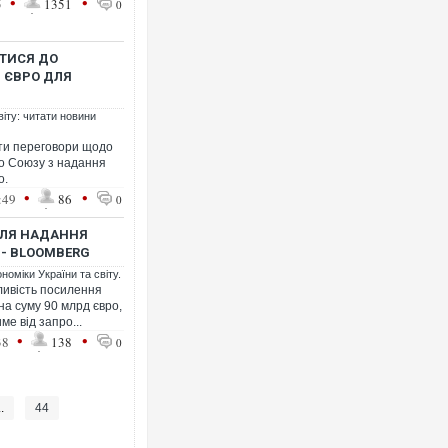
•
•
5
1351
0
ИТИСЯ ДО
Д ЄВРО ДЛЯ
віту: читати новини
ати переговори щодо
о Союзу з надання
о.
•
•
:49
86
0
ДЛЯ НАДАННЯ
 - BLOOMBERG
номіки України та світу.
ивість посилення
на суму 90 млрд євро,
е від запро...
•
•
38
138
0
..
44