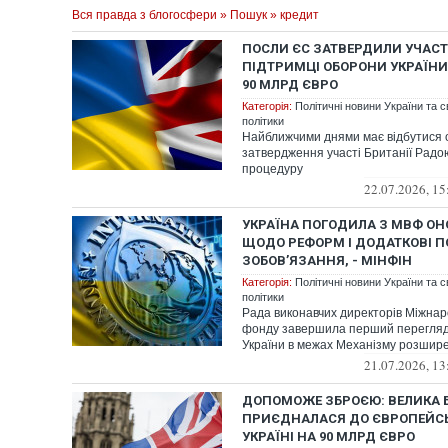
Вся правда з блогосфери
»
Пошук
» кредит
ПОСЛИ ЄС ЗАТВЕРДИЛИ УЧАСТЬ
ПІДТРИМЦІ ОБОРОНИ УКРАЇНИ
90 МЛРД ЄВРО
Категорія:
Політичні новини України та с
політики
Найближчими днями має відбутися 
затвердження участі Британії Радо
процедуру
22.07.2026, 15
УКРАЇНА ПОГОДИЛА З МВФ ОН
ЩОДО РЕФОРМ І ДОДАТКОВІ П
ЗОБОВ’ЯЗАННЯ, - МІНФІН
Категорія:
Політичні новини України та с
політики
Рада виконавчих директорів Міжна
фонду завершила перший перегляд
України в межах Механізму розшире
21.07.2026, 13
ДОПОМОЖЕ ЗБРОЄЮ: ВЕЛИКА 
ПРИЄДНАЛАСЯ ДО ЄВРОПЕЙСЬ
УКРАЇНІ НА 90 МЛРД ЄВРО