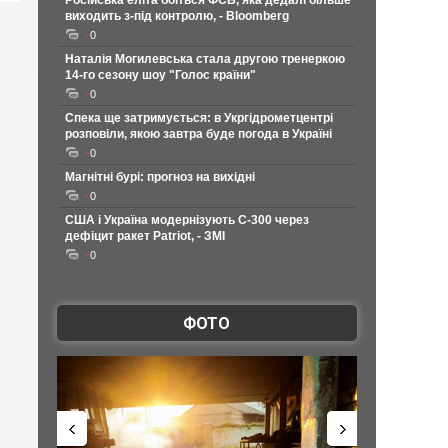
Російська еліта боїться ФСБ, яка дедалі більше
виходить з-під контролю, - Bloomberg
0
Наталія Могилевська стала другою тренеркою
14-го сезону шоу "Голос країни"
0
Спека ще затримується: в Укргідрометцентрі
розповіли, якою завтра буде погода в Україні
0
Магнітні бурі: прогноз на вихідні
0
США і Україна модернізують С-300 через
дефіцит ракет Patriot, - ЗМІ
0
ФОТО