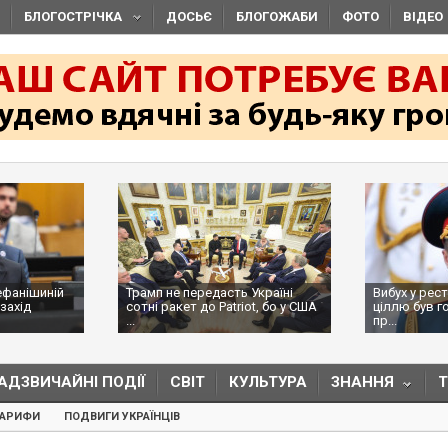
БЛОГОСТРІЧКА
ДОСЬЄ
БЛОГОЖАБИ
ФОТО
ВІДЕО
ефанішиній
Трамп не передасть Україні
Вибух у рес
захід
сотні ракет до Patriot, бо у США
ціллю був г
...
пр...
АДЗВИЧАЙНІ ПОДІЇ
СВІТ
КУЛЬТУРА
ЗНАННЯ
ТАРИФИ
ПОДВИГИ УКРАЇНЦІВ