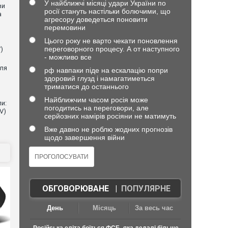
У найближчі місяці удари України по
ви
росії стануть настільки болючими, що
а
агресору доведеться поновити
перемовини
Цього року не варто чекати поновлення
переговорного процесу. А от наступного
)
- можливо все
для
рф навпаки піде на ескалацію попри
здоровий глузд і намагатиметься
триматися до останнього
Найближчим часом росія може
и:
погодитись на переговори, але
V)
серйозних намірів росіяни не матимуть
Вже давно не роблю жодних прогнозів
щодо завершення війни
ОБГОВОРЮВАНЕ
|
ПОПУЛЯРНЕ
День
Місяць
За весь час