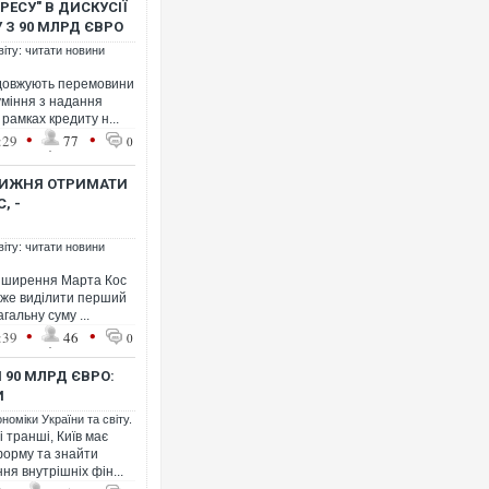
РЕСУ" В ДИСКУСІЇ
З 90 МЛРД ЄВРО
віту: читати новини
одовжують перемовини
міння з надання
рамках кредиту н...
•
•
:29
77
0
ТИЖНЯ ОТРИМАТИ
, -
віту: читати новини
озширення Марта Кос
оже виділити перший
гальну суму ...
•
•
:39
46
0
90 МЛРД ЄВРО:
И
номіки України та світу.
 транші, Київ має
форму та знайти
я внутрішніх фін...