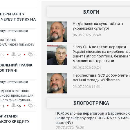
БЛОГИ
 БРИТАНІЇ У
 ЧЕРЕЗ ПОЗИКУ НА
Надія лише на культ жінки в
українській культурі
віту: читати новини
06.08.2026 08:49
остаточне
ю ЄС через письмову
Чому США не готові передати
Україні ліцензію на виробництв
•
•
:02
32
0
ракет Patriot: політика, безпека 
можливі альтернативи
ОВЛЕНИЙ ГРАФІК
03.08.2026 20:24
ОЛІТИЧНІ
Перспектива: ЗСУ добомблять і
всі інші склади Wildberries
віту: читати новини
23.07.2026 11:31
родного валютного
 нової програми для
ного фінансуванн...
БЛОГОСТРІЧКА
•
•
:31
56
0
ПСЖ розпочав переговори з Барселоно
БРИТАНІЯ
щодо трансферу героя ЧС-2026 за 50 млн
КОГО КРЕДИТУ
євро (NV)
08.08.2026, 18:30