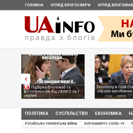
ГОЛОВНА
ОГЛЯД БЛОГОСФЕРИ
ОГЛЯД БЛОГОЖАБ
Експослу в США Ст
Підбірка блогожаб та
обрали запобіжний 
фотоприколів від UAINFO за 7
серпня
ПОЛІТИКА
СУСПІЛЬСТВО
ЕКОНОМІКА
Н
РОСІЙСЬКО-УКРАЇНСЬКА ВІЙНА
КОРОНАВІРУС COVID-19