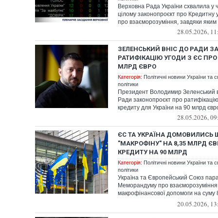
Верховна Рада України схвалила у ч
цілому законопроєкт про Кредитну 
про взаєморозуміння, завдяки яким У
28.05.2026, 11
ЗЕЛЕНСЬКИЙ ВНІС ДО РАДИ З
РАТИФІКАЦІЮ УГОДИ З ЄС ПРО
МЛРД ЄВРО
Категорія:
Політичні новини України та с
політики
Президент Володимир Зеленський в
Ради законопроєкт про ратифікацію
кредиту для України на 90 млрд євр
28.05.2026, 09
ЄС ТА УКРАЇНА ДОМОВИЛИСЬ
"МАКРОФІНУ" НА 8,35 МЛРД Є
КРЕДИТУ НА 90 МЛРД
Категорія:
Політичні новини України та с
політики
Україна та Європейський Союз пар
Меморандуму про взаєморозуміння
макрофінансової допомоги на суму 
рамках 90-мільярд...
20.05.2026, 13