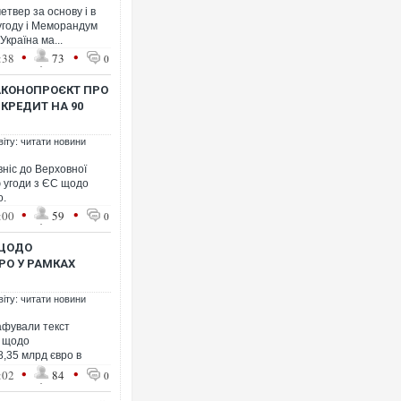
етвер за основу і в
угоду і Меморандум
країна ма...
•
•
:38
73
0
Ворог завдав комбінованого уд
двоє поранених. Ще десятеро 
після атаки БПЛА по ринку на С
АКОНОПРОЄКТ ПРО
 КРЕДИТ НА 90
віту: читати новини
ніс до Верховної
 угоди з ЄС щодо
о.
•
•
:00
59
0
 ЩОДО
ВРО У РАМКАХ
Одесу накрила потужна злива з
віту: читати новини
ураганним вітром
афували текст
 щодо
8,35 млрд євро в
•
•
:02
84
0