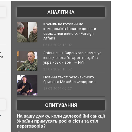
АНАЛІТИКА
Кремль не готовий до
компромісів і прагне досягти
своїх цілей війною, - Foreign
Affairs
03.08.2026 13:02
о
Звільнення Сирського знаменує
та
кінець епохи "старої гвардії" в
українській армії — NYT
23.07.2026 10:32
Повний текст резонансного
брифінга Михайла Федорова
18.07.2026 09:27
ОПИТУВАННЯ
ю
На вашу думку, коли далекобійні санкції
України примусять росію сісти за стіл
переговорів?