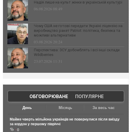
Надія лише на культ жінки в українській культурі
06.08.2026 08:49
Чому США не готові передати Україні ліцензію на
виробництво ракет Patriot: політика, безпека та
можливі альтернативи
03.08.2026 20:24
Перспектива: ЗСУ добомблять і всі інші склади
Wildberries
23.07.2026 11:31
ОБГОВОРЮВАНЕ
|
ПОПУЛЯРНЕ
День
Місяць
За весь час
Майже чверть мільйона українців не повернулися після виїзду
за кордон у першому півріччі
0