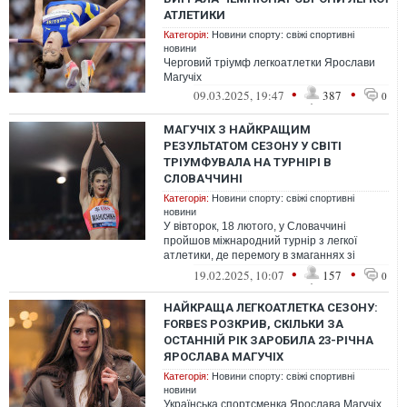
АТЛЕТИКИ
Категорія:
Новини спорту: свіжі спортивні
новини
Черговий тріумф легкоатлетки Ярослави
Магучіх
•
•
09.03.2025, 19:47
387
0
МАГУЧІХ З НАЙКРАЩИМ
РЕЗУЛЬТАТОМ СЕЗОНУ У СВІТІ
ТРІУМФУВАЛА НА ТУРНІРІ В
СЛОВАЧЧИНІ
Категорія:
Новини спорту: свіжі спортивні
новини
У вівторок, 18 лютого, у Словаччині
пройшов міжнародний турнір з легкої
атлетики, де перемогу в змаганнях зі
стрибків у висоту здобула Ярослава
•
•
19.02.2025, 10:07
157
0
Магучі...
НАЙКРАЩА ЛЕГКОАТЛЕТКА СЕЗОНУ:
FORBES РОЗКРИВ, СКІЛЬКИ ЗА
ОСТАННІЙ РІК ЗАРОБИЛА 23-РІЧНА
ЯРОСЛАВА МАГУЧІХ
Категорія:
Новини спорту: свіжі спортивні
новини
Українська спортсменка Ярослава Магучіх