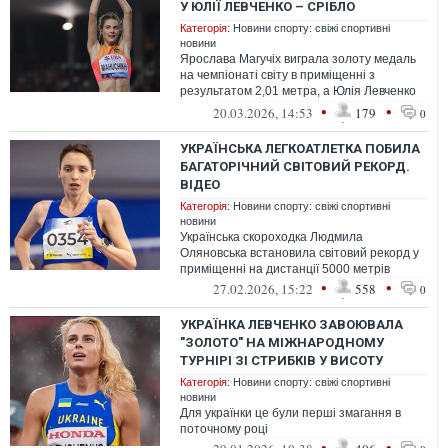
У ЮЛІЇ ЛЕВЧЕНКО – СРІБЛО
Категорія:
Новини спорту: свіжі спортивні
новини
Ярослава Магучіх виграла золоту медаль
на чемпіонаті світу в приміщенні з
результатом 2,01 метра, а Юлія Левченко
здобула срібло, взявши висоту 1,99 м...
•
•
20.03.2026, 14:53
179
0
УКРАЇНСЬКА ЛЕГКОАТЛЕТКА ПОБИЛА
БАГАТОРІЧНИЙ СВІТОВИЙ РЕКОРД.
ВІДЕО
Категорія:
Новини спорту: свіжі спортивні
новини
Українська скороходка Людмила
Оляновська встановила світовий рекорд у
приміщенні на дистанції 5000 метрів
•
•
27.02.2026, 15:22
558
0
УКРАЇНКА ЛЕВЧЕНКО ЗАВОЮВАЛА
"ЗОЛОТО" НА МІЖНАРОДНОМУ
ТУРНІРІ ЗІ СТРИБКІВ У ВИСОТУ
Категорія:
Новини спорту: свіжі спортивні
новини
Для українки це були перші змагання в
поточному році
•
•