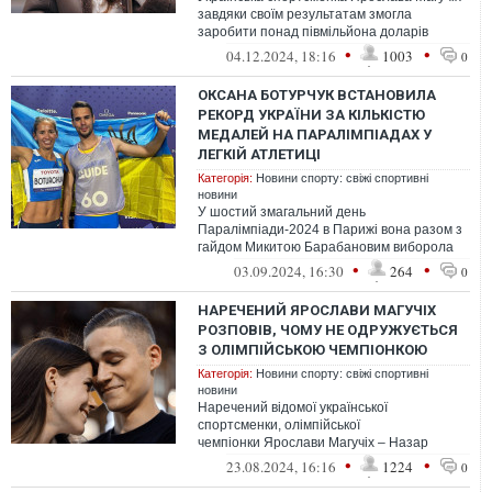
завдяки своїм результатам змогла
заробити понад півмільйона доларів
за 2024 рік
•
•
04.12.2024, 18:16
1003
0
ОКСАНА БОТУРЧУК ВСТАНОВИЛА
РЕКОРД УКРАЇНИ ЗА КІЛЬКІСТЮ
МЕДАЛЕЙ НА ПАРАЛІМПІАДАХ У
ЛЕГКІЙ АТЛЕТИЦІ
Категорія:
Новини спорту: свіжі спортивні
новини
У шостий змагальний день
Паралімпіади-2024 в Парижі вона разом з
гайдом Микитою Барабановим виборола
"бронзу" у бігу на 400 метрів (клас Т12)
•
•
03.09.2024, 16:30
264
0
НАРЕЧЕНИЙ ЯРОСЛАВИ МАГУЧІХ
РОЗПОВІВ, ЧОМУ НЕ ОДРУЖУЄТЬСЯ
З ОЛІМПІЙСЬКОЮ ЧЕМПІОНКОЮ
Категорія:
Новини спорту: свіжі спортивні
новини
Наречений відомої української
спортсменки, олімпійської
чемпіонки Ярослави Магучіх – Назар
Степанов – зізнався, чому не поспішає
•
•
23.08.2024, 16:16
1224
0
одружуватися з легкоа...