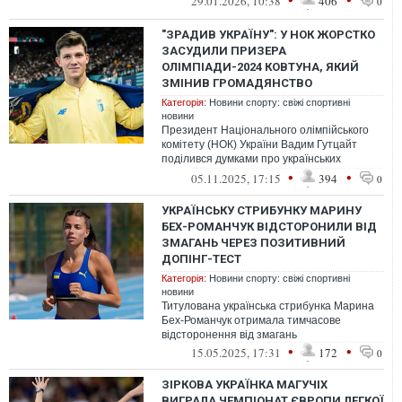
29.01.2026, 10:38
406
0
"ЗРАДИВ УКРАЇНУ": У НОК ЖОРСТКО
ЗАСУДИЛИ ПРИЗЕРА
ОЛІМПІАДИ-2024 КОВТУНА, ЯКИЙ
ЗМІНИВ ГРОМАДЯНСТВО
Категорія:
Новини спорту: свіжі спортивні
новини
Президент Національного олімпійського
комітету (НОК) України Вадим Гутцайт
поділився думками про українських
спортсменів, які змінюють громадянство
•
•
05.11.2025, 17:15
394
0
УКРАЇНСЬКУ СТРИБУНКУ МАРИНУ
БЕХ-РОМАНЧУК ВІДСТОРОНИЛИ ВІД
ЗМАГАНЬ ЧЕРЕЗ ПОЗИТИВНИЙ
ДОПІНГ-ТЕСТ
Категорія:
Новини спорту: свіжі спортивні
новини
Титулована українська стрибунка Марина
Бех-Романчук отримала тимчасове
відсторонення від змагань
•
•
15.05.2025, 17:31
172
0
ЗІРКОВА УКРАЇНКА МАГУЧІХ
ВИГРАЛА ЧЕМПІОНАТ ЄВРОПИ ЛЕГКОЇ