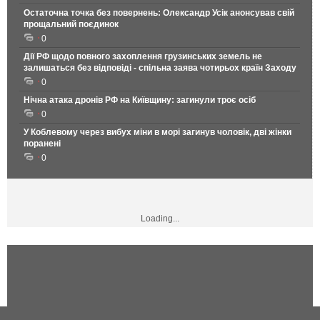
Остаточна точка без повернень: Олександр Усік анонсував свій
прощальний поєдинок
0
Дії РФ щодо повного захоплення грузинських земель не
залишаться без відповіді - спільна заява чотирьох країн Заходу
0
Нічна атака дронів РФ на Київщину: загинули троє осіб
0
У Коблевому через вибух міни в морі загинув чоловік, дві жінки
поранені
0
Loading...