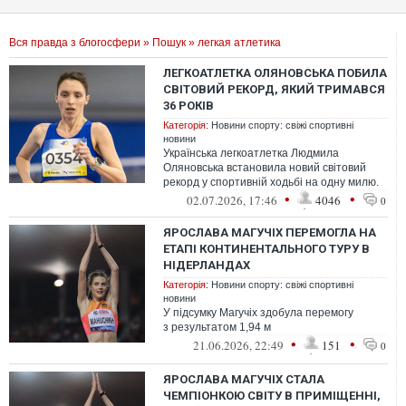
Вся правда з блогосфери
»
Пошук
» легкая атлетика
ЛЕГКОАТЛЕТКА ОЛЯНОВСЬКА ПОБИЛА
СВІТОВИЙ РЕКОРД, ЯКИЙ ТРИМАВСЯ
36 РОКІВ
Категорія:
Новини спорту: свіжі спортивні
новини
Українська легкоатлетка Людмила
Оляновська встановила новий світовий
рекорд у спортивній ходьбі на одну милю.
•
•
02.07.2026, 17:46
4046
0
ЯРОСЛАВА МАГУЧІХ ПЕРЕМОГЛА НА
ЕТАПІ КОНТИНЕНТАЛЬНОГО ТУРУ В
НІДЕРЛАНДАХ
Категорія:
Новини спорту: свіжі спортивні
новини
У підсумку Магучіх здобула перемогу
з результатом 1,94 м
•
•
21.06.2026, 22:49
151
0
ЯРОСЛАВА МАГУЧІХ СТАЛА
ЧЕМПІОНКОЮ СВІТУ В ПРИМІЩЕННІ,