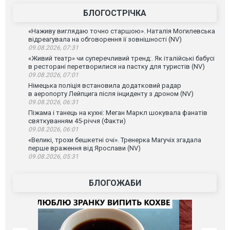
БЛОГОСТРІЧКА
«Наживу виглядаю точно старшою». Наталія Могилевська
відреагувала на обговорення її зовнішності (NV)
09.08.2026, 07:31
«Живий театр» чи суперечливий тренд:. Як італійські бабусі
в ресторані перетворилися на пастку для туристів (NV)
09.08.2026, 07:01
Німецька поліція встановила додатковий радар
в аеропорту Лейпцига після інциденту з дроном (NV)
09.08.2026, 06:31
Піжама і танець на кухні: Меган Маркл шокувала фанатів
святкуванням 45-річчя (Факти)
09.08.2026, 06:01
«Великі, трохи бешкетні очі». Тренерка Магучіх згадала
перше враження від Ярослави (NV)
09.08.2026, 05:31
БЛОГОЖАБИ