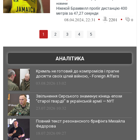
новини
Нікекой Брамвелл пробіг дистанцію 400
метрів за 47,27 секунди
•
•
08.04.2024, 22:31
2201
0
1
2
3
4
5
АНАЛІТИКА
Кремль не готовий до компромісів і прагне
досягти своїх цілей війною, - Foreign Affairs
03.08.2026 13:02
Звільнення Сирського знаменує кінець епохи
"старої гвардії" в українській армії — NYT
23.07.2026 10:32
Повний текст резонансного брифінга Михайла
Федорова
18.07.2026 09:27