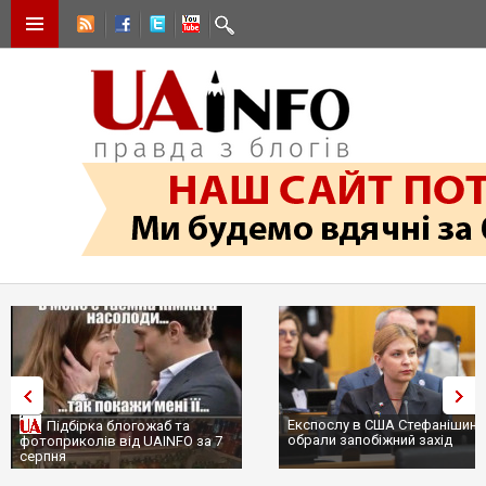
Експослу в США Стефанішині
Підбірка блогожаб та
обрали запобіжний захід
фотоприколів від UAINFO за 7
серпня