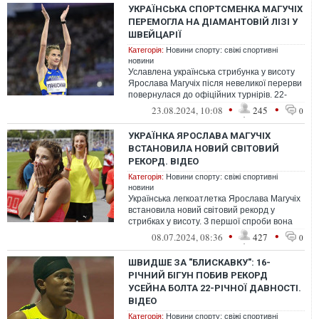
УКРАЇНСЬКА СПОРТСМЕНКА МАГУЧІХ
ПЕРЕМОГЛА НА ДІАМАНТОВІЙ ЛІЗІ У
ШВЕЙЦАРІЇ
Категорія:
Новини спорту: свіжі спортивні
новини
Уславлена українська стрибунка у висоту
Ярослава Магучіх після невеликої перерви
повернулася до офіційних турнірів. 22-
річна дніпрянка з результатом 1...
•
•
23.08.2024, 10:08
245
0
УКРАЇНКА ЯРОСЛАВА МАГУЧІХ
ВСТАНОВИЛА НОВИЙ СВІТОВИЙ
РЕКОРД. ВІДЕО
Категорія:
Новини спорту: свіжі спортивні
новини
Українська легкоатлетка Ярослава Магучіх
встановила новий світовий рекорд у
стрибках у висоту. З першої спроби вона
взяла висоту - 2.10 метра, що стал...
•
•
08.07.2024, 08:36
427
0
ШВИДШЕ ЗА "БЛИСКАВКУ": 16-
РІЧНИЙ БІГУН ПОБИВ РЕКОРД
УСЕЙНА БОЛТА 22-РІЧНОЇ ДАВНОСТІ.
ВІДЕО
Категорія:
Новини спорту: свіжі спортивні