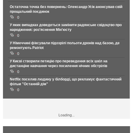
Остаточна точка без повернень: Олександр Усік анонсував свій
прощальний поєдинок
0
У яких випадках доведеться замінити радянське свідоцтво про
народження: роз'яснення Мін'юсту
0
У Німеччині фіксували підозрілі польоти дронів над базою, де
ремонтують Patriot
0
У Києві створили петицію про переведення всіх шкіл на
дистанціне навчання через посилення нічних обстрілів
0
Netflix поселив людину у білборді, що рекламує фантастичний
фільм "Останній дім"
0
Loading...