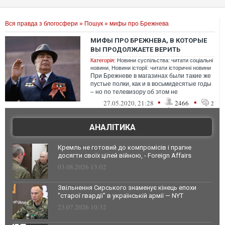
Вся правда з блогосфери
»
Пошук
» мифы про Брежнева
МИФЫ ПРО БРЕЖНЕВА, В КОТОРЫЕ
ВЫ ПРОДОЛЖАЕТЕ ВЕРИТЬ
Категорія:
Новини суспільства: читати соціальні
новини
,
Новини історії: читати історичні новини
При Брежневе в магазинах были такие же
пустые полки, как и в восьмидесятые годы
– но по телевизору об этом не
рассказывали, предпочитая показывать
•
•
27.05.2020, 21:28
2466
2
бес...
АНАЛІТИКА
Кремль не готовий до компромісів і прагне
досягти своїх цілей війною, - Foreign Affairs
03.08.2026 13:02
Звільнення Сирського знаменує кінець епохи
"старої гвардії" в українській армії — NYT
23.07.2026 10:32