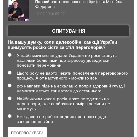
Повний текст резонансного брифінга Михайла
Федорова
18.07.2026 09:27
ОПИТУВАННЯ
На вашу думку, коли далекобійні санкції України
примусять росію сісти за стіл переговорів?
У найближчі місяці удари України по росії стануть
настільки болючими, що агресору доведеться
поновити перемовини
Цього року не варто чекати поновлення переговорного
процесу. А от наступного - можливо все
рф навпаки піде на ескалацію попри здоровий глузд і
намагатиметься триматися до останнього
Найближчим часом росія може погодитись на
переговори, але серйозних намірів росіяни не
матимуть
Вже давно не роблю жодних прогнозів щодо
завершення війни