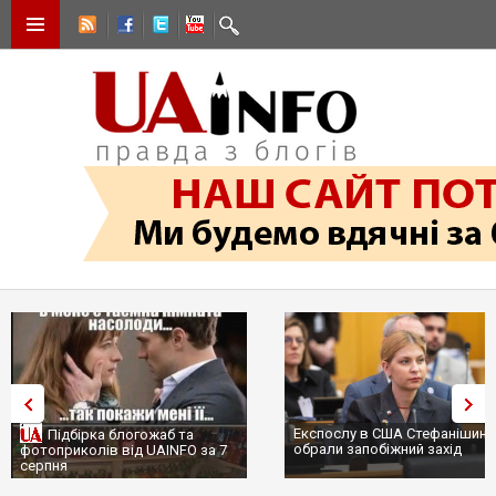
Експослу в США Стефанішині
Підбірка блогожаб та
обрали запобіжний захід
фотоприколів від UAINFO за 7
серпня