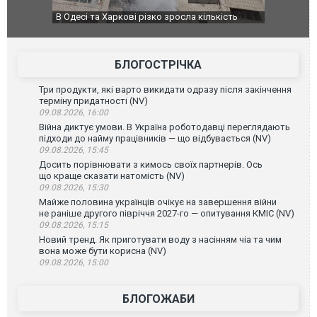
В Одесі та Харкові різко зросла кількість
У парламен
постраждалих від обстрілу РФ
БЛОГОСТРІЧКА
Три продукти, які варто викидати одразу після закінчення
терміну придатності (NV)
09.08.2026, 16:00
Війна диктує умови. В Україна роботодавці переглядають
підходи до найму працівників — що відбувається (NV)
09.08.2026, 15:45
Досить порівнювати з кимось своїх партнерів. Ось
що краще сказати натомість (NV)
09.08.2026, 15:30
Майже половина українців очікує на завершення війни
не раніше другого півріччя 2027-го — опитування КМІС (NV)
09.08.2026, 15:15
Новий тренд. Як приготувати воду з насінням чіа та чим
вона може бути корисна (NV)
09.08.2026, 15:00
БЛОГОЖАБИ