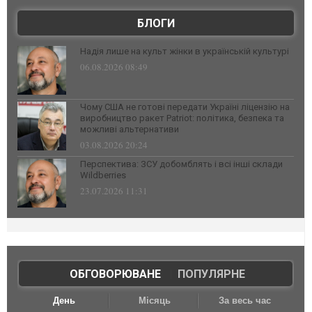
БЛОГИ
Надія лише на культ жінки в українській культурі
06.08.2026 08:49
Чому США не готові передати Україні ліцензію на
виробництво ракет Patriot: політика, безпека та
можливі альтернативи
03.08.2026 20:24
Перспектива: ЗСУ добомблять і всі інші склади
Wildberries
23.07.2026 11:31
ОБГОВОРЮВАНЕ
|
ПОПУЛЯРНЕ
День
Місяць
За весь час