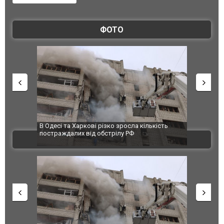
ФОТО
В Одесі та Харкові різко зросла кількість
Ворог завда
постраждалих від обстрілу РФ
двоє поран
ВІДЕО
після атаки