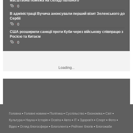
масштабна пожежа на складі пального
0
В адміністрації Вучича анонсували перший візит Зеленського до
Сербії
0
США розширили санкції проти Куби через військову співпрацю з
Росією та Китаєм
0
Loading...
Головна
•
Головні новини
•
Політика
•
Суспільство
•
Економіка
беспроводной
•
Світ
•
Культура
•
Наука
•
Історія
•
Освіта
•
Авто
•
IT
•
Здоров'я
интернет
•
Спорт
•
Фото
•
Відео
•
Огляд блогосфери
•
Блоголента
•
Рейтинг блогів
киев
•
Блогожаби