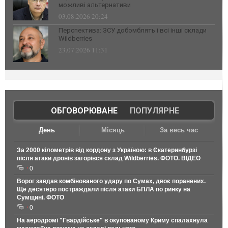
можливі альтернативи
03.08.2026 20:24
Перспектива: ЗСУ добомблять і всі інші склади
Wildberries
23.07.2026 11:31
ОБГОВОРЮВАНЕ
|
ПОПУЛЯРНЕ
День
Місяць
За весь час
За 2000 кілометрів від кордону з Україною: в Єкатеринбурзі
після атаки дронів загорівся склад Wildberries. ФОТО. ВІДЕО
0
Ворог завдав комбінованого удару по Сумах, двоє поранених.
Ще десятеро постраждали після атаки БПЛА по ринку на
Сумщині. ФОТО
0
На аеродромі "Гвардійське" в окупованому Криму спалахнула