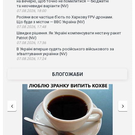
на вечерю, щоб точно не помилитися — бюджетні
та неочевидні варіанти (NV)
07.08.2026, 18:00
Росіяни все частіше бʼють по Харкову FPV-дронами.
Що буде з містом — ВВС Україна (NV)
07.08.2026, 17:48
Швидке рішення. Як Україні компенсувати нестачу ракет
Patriot (NV)
07.08.2026, 17:36
В Україні вперше судять російського військового за
зґвалтування українки (NV)
07.08.2026, 17:24
БЛОГОЖАБИ