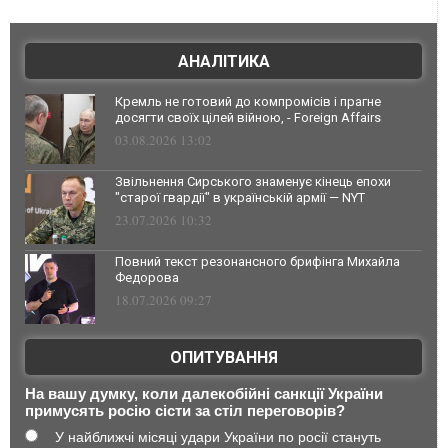
АНАЛІТИКА
Кремль не готовий до компромісів і прагне
досягти своїх цілей війною, - Foreign Affairs
03.08.2026 13:02
Звільнення Сирського знаменує кінець епохи
"старої гвардії" в українській армії — NYT
23.07.2026 10:32
Повний текст резонансного брифінга Михайла
Федорова
18.07.2026 09:27
ОПИТУВАННЯ
На вашу думку, коли далекобійні санкції України
примусять росію сісти за стіл переговорів?
У найближчі місяці удари України по росії стануть