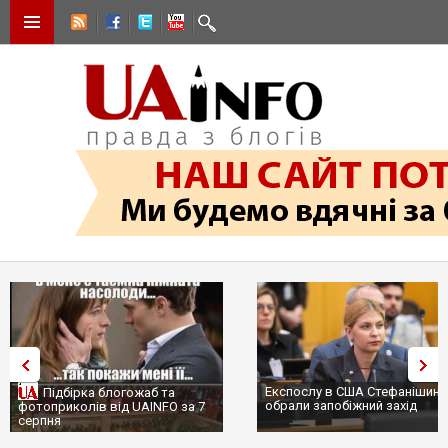
Експослу в США Стефанішині
Підбірка блогожаб та
обрали запобіжний захід
фотоприколів від UAINFO за 7
серпня