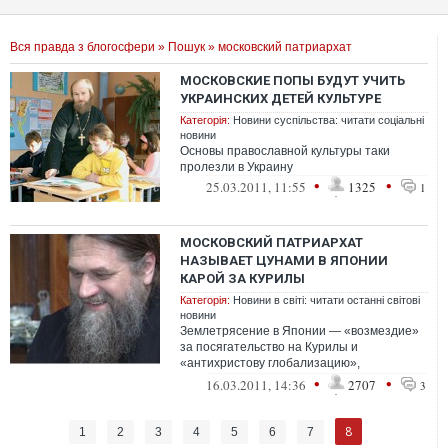
Вся правда з блогосфери
»
Пошук
» московский патриархат
МОСКОВСКИЕ ПОПЫ БУДУТ УЧИТЬ
УКРАИНСКИХ ДЕТЕЙ КУЛЬТУРЕ
Категорія:
Новини суспільства: читати соціальні
новини
Основы православной культуры таки
пролезли в Украину
•
•
25.03.2011, 11:55
1325
1
МОСКОВСКИЙ ПАТРИАРХАТ
НАЗЫВАЕТ ЦУНАМИ В ЯПОНИИ
КАРОЙ ЗА КУРИЛЫ
Категорія:
Новини в світі: читати останні світові
новини
Землетрясение в Японии — «возмездие»
за посягательство на Курилы и
«антихристову глобализацию»,
утверждает автор «...
•
•
16.03.2011, 14:36
2707
3
8
1
2
3
4
5
6
7