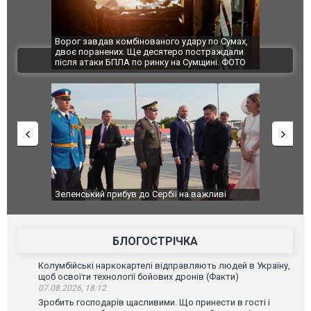
Ворог завдав комбінованого удару по Сумах,
За 2000 кі
двоє поранених. Ще десятеро постраждали
Єкатеринбу
ВІДЕО
після атаки БПЛА по ринку на Сумщині. ФОТО
склад Wild
Зеленський прибув до Сербії на важливі
"Вони воюю
перемовини
Чернівцях 
зневажливи
ВІДЕО
БЛОГОСТРІЧКА
Колумбійські наркокартелі відправляють людей в Україну,
щоб освоїти технології бойових дронів (Факти)
07.08.2026, 18:12
Зробить господарів щасливими. Що принести в гості і