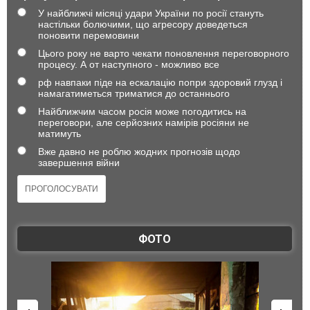
У найближчі місяці удари України по росії стануть
настільки болючими, що агресору доведеться
поновити перемовини
Цього року не варто чекати поновлення переговорного
процесу. А от наступного - можливо все
рф навпаки піде на ескалацію попри здоровий глузд і
намагатиметься триматися до останнього
Найближчим часом росія може погодитись на
переговори, але серйозних намірів росіяни не
матимуть
Вже давно не роблю жодних прогнозів щодо
завершення війни
ФОТО