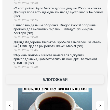
08.08.2026, 12:30
«У його роботі було багато дірок»: дядько Ф’юрі закликав
Джошуа провести ще один бій перед зустріччю з Тайсоном
(NV)
08.08.2026, 12:15
В плюс вийде лише оборонка. Dragon Capital погіршив
прогноз для економіки України — впадуть усі «мирні»
сектори (NV)
08.08.2026, 12:00
Дітище Федорова. Військові зробили замовлень за єБали
на $1 мільярд за рік роботи Brave1 Market (NV)
08.08.2026, 11:45
33-річний чоловік з Києва намагався підкупити
прикордонника, щоб потрапити на концерт The Weeknd
у Польщі (NV)
08.08.2026, 11:30
БЛОГОЖАБИ