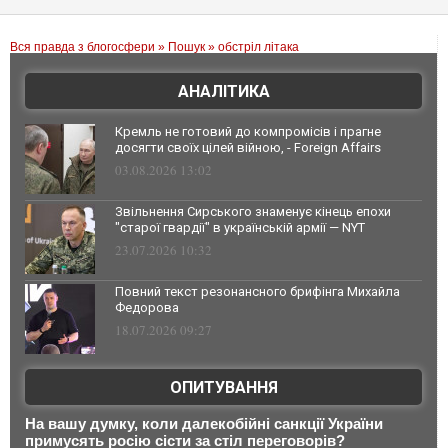
Вся правда з блогосфери
»
Пошук
» обстріл літака
АНАЛІТИКА
Кремль не готовий до компромісів і прагне
досягти своїх цілей війною, - Foreign Affairs
03.08.2026 13:02
Звільнення Сирського знаменує кінець епохи
"старої гвардії" в українській армії — NYT
23.07.2026 10:32
Повний текст резонансного брифінга Михайла
Федорова
18.07.2026 09:27
ОПИТУВАННЯ
На вашу думку, коли далекобійні санкції України
примусять росію сісти за стіл переговорів?