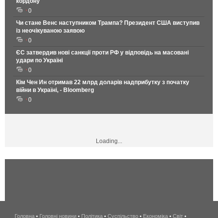
кордону
0
Чи стане Венс наступником Трампа? Президент США виступив
із неочікуваною заявою
0
ЄС затвердив нові санкції проти РФ у відповідь на масовані
удари по Україні
0
Кім Чен Ин отримав 22 млрд доларів надприбутку з початку
війни в Україні, - Bloomberg
0
Loading...
Головна
•
Головні новини
•
Політика
•
Суспільство
•
Економіка
беспроводной
•
Світ
•