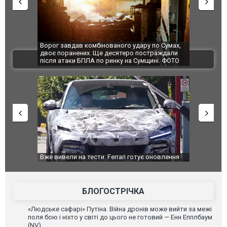
Ворог завдав комбінованого удару по Сумах,
За 2000 кіл
двоє поранених. Ще десятеро постраждали
Єкатеринбур
ВІДЕО
після атаки БПЛА по ринку на Сумщині. ФОТО
склад Wildb
Вже вивели на тести: Ferrari готує оновлення
Вийшов трей
позашляховика Purosangue. ВІДЕО
фільму "Аф
БЛОГОСТРІЧКА
«Людське сафарі» Путіна. Війна дронів може вийти за межі
поля бою і ніхто у світі до цього не готовий — Енн Епплбаум
(NV)