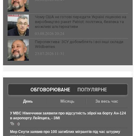
Чому США не готові передати Україні ліцензію на
виробництво ракет Patriot: політика, безпека та
можливі альтернативи
03.08.2026 20:24
Перспектива: ЗСУ добомблять і всі інші склади
Wildberries
23.07.2026 11:31
ОБГОВОРЮВАНЕ
|
ПОПУЛЯРНЕ
День
Місяць
За весь час
У МВС Німеччини заявили про відсутність зброї на борту Ан-124
в аеропорту Лейпцига, - ЗМІ
0
Мер Сеути заявив про 100 загиблих мігрантів під час штурму