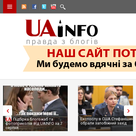
Експослу в США Стефанішині
Підбірка блогожаб та
обрали запобіжний захід
фотоприколів від UAINFO за 7
серпня