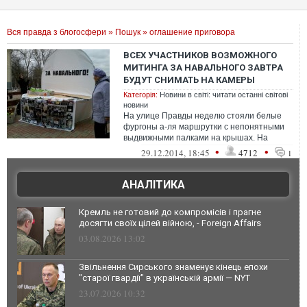
Вся правда з блогосфери
»
Пошук
» оглашение приговора
ВСЕХ УЧАСТНИКОВ ВОЗМОЖНОГО
МИТИНГА ЗА НАВАЛЬНОГО ЗАВТРА
БУДУТ СНИМАТЬ НА КАМЕРЫ
Категорія:
Новини в світі: читати останні світові
новини
На улице Правды неделю стояли белые
фургоны а-ля маршрутки с непонятными
выдвижными палками на крышах. На
палках этих камеры. Зачем? Сначала
•
•
29.12.2014, 18:45
4712
1
думали, з...
АНАЛІТИКА
Кремль не готовий до компромісів і прагне
досягти своїх цілей війною, - Foreign Affairs
03.08.2026 13:02
Звільнення Сирського знаменує кінець епохи
"старої гвардії" в українській армії — NYT
23.07.2026 10:32