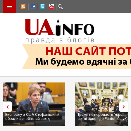
Експослу в США Стефанішиній
Трамп не передасть Україні
обрали запобіжний захід
сотні ракет до Patriot, бо у С
...