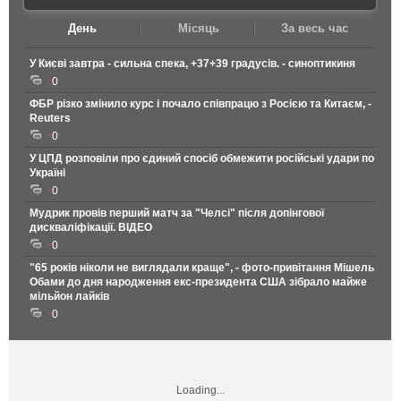
День
Місяць
За весь час
У Києві завтра - сильна спека, +37+39 градусів. - синоптикиня
0
ФБР різко змінило курс і почало співпрацю з Росією та Китаєм, -
Reuters
0
У ЦПД розповіли про єдиний спосіб обмежити російські удари по
Україні
0
Мудрик провів перший матч за "Челсі" після допінгової
дискваліфікації. ВІДЕО
0
"65 років ніколи не виглядали краще", - фото-привітання Мішель
Обами до дня народження екс-президента США зібрало майже
мільйон лайків
0
Loading...