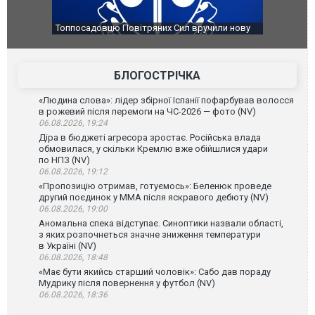
Топпосадовцю Повітряних Сил вручили нову
Сили оборон
підозру
губернатор р
атаку. ВІДЕО
БЛОГОСТРІЧКА
«Людина слова»: лідер збірної Іспанії пофарбував волосся
в рожевий після перемоги на ЧС-2026 — фото (NV)
06.08.2026, 19:24
Діра в бюджеті агресора зростає. Російська влада
обмовилася, у скільки Кремлю вже обійшлися удари
по НПЗ (NV)
06.08.2026, 19:12
«Пропозицію отримав, готуємось»: Беленюк проведе
другий поєдинок у ММА після яскравого дебюту (NV)
06.08.2026, 19:00
Аномальна спека відступає. Синоптики назвали області,
з яких розпочнеться значне зниження температури
в Україні (NV)
06.08.2026, 18:48
«Має бути якийсь старший чоловік»: Сабо дав пораду
Мудрику після повернення у футбол (NV)
06.08.2026, 18:36