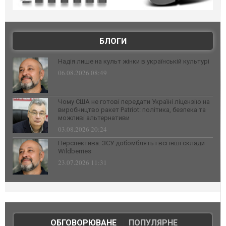
БЛОГИ
Надія лише на культ жінки в українській культурі
06.08.2026 08:49
Чому США не готові передати Україні ліцензію на
виробництво ракет Patriot: політика, безпека та
можливі альтернативи
03.08.2026 20:24
Перспектива: ЗСУ добомблять і всі інші склади
Wildberries
23.07.2026 11:31
ОБГОВОРЮВАНЕ
|
ПОПУЛЯРНЕ