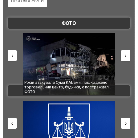
ФОТО
Росія атакувала Суми КАБами: пошкоджено
Українські н
торговельний центр, будинки, є постраждалі.
під час лікві
ВІДЕО
ФОТО
Франції