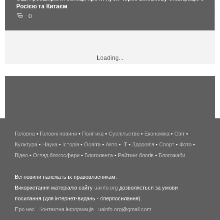
Росією та Китаєм
0
Loading...
Головна
•
Головні новини
•
Політика
•
Суспільство
•
Економіка
беспроводной
•
Світ
•
Культура
•
Наука
•
Історія
•
Освіта
•
Авто
•
IT
•
Здоров'я
интернет
•
Спорт
•
Фото
•
Відео
•
Огляд блогосфери
•
Блоголента
•
Рейтинг блогів
киев
•
Блогожаби
и
Всі новини належать їх правовласникам.
область
Використання матеріалів сайту
uainfo.org
дозволяється за умови
wimax
посилання (для інтернет-видань - гіперпосилання).
интернет
Про нас
.
Контактна інформація
.
uainfo.org@gmail.com
в