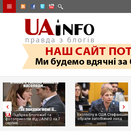
Експослу в США Стефанішині
Підбірка блогожаб та
обрали запобіжний захід
фотоприколів від UAINFO за 7
серпня