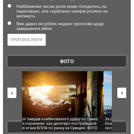
Найближчим часом росія може погодитись на
переговори, але серйозних намірів росіяни не
матимуть
Вже давно не роблю жодних прогнозів щодо
завершення війни
ФОТО
по Сумах,
За 2000 кілометрів від кордону з Україною: в
"Мої іграш
траждали
Єкатеринбурзі після атаки дронів загорівся
суперкарів
ВІДЕО
ині. ФОТО
склад Wildberries. ФОТО. ВІДЕО