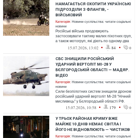
НАМАГАЄТЬСЯ ОХОПИТИ УКРАЇНСЬКІ
ПІДРОЗДІЛИ З ФЛАНГІВ, -
ВІЙСЬКОВИЙ
Категорія:
Новини суспільства: читати соціальні
новини
Російські війська продовжують
застосовувати тактику малих піхотних груп,
а також мотогруп, які діють по одному-два
військовослужбовці.
•
•
15.07.2026, 13:02
84
0
СБС ЗНИЩИЛИ РОСІЙСЬКИЙ
УДАРНИЙ ВЕРТОЛІТ МІ-28 У
БЄЛГОРОДСЬКІЙ ОБЛАСТІ — МАДЯР.
ВІДЕО
Категорія:
Новини суспільства: читати соціальні
новини
Сили безпілотних систем знищили дроном
російський ударний вертоліт Мі-28 "Нічний
мисливець" у Бєлгородській області РФ.
•
•
15.07.2026, 10:58
179
0
У ТРЬОХ РАЙОНАХ КРИМУ ВЖЕ
МАЙЖЕ 10 ДНІВ НЕМАЄ СВІТЛА І
ЙОГО НЕ ВІДНОВЛЮЮТЬ — ЧИСТІКОВ
Категорія:
Новини суспільства: читати соціальні