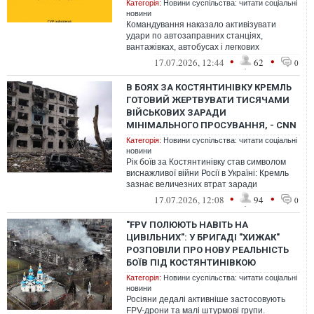
Категорія:
Новини суспільства: читати соціальні
новини
Командування наказало активізувати
удари по автозаправних станціях,
вантажівках, автобусах і легкових
автомобілях.
•
•
17.07.2026, 12:44
62
0
В БОЯХ ЗА КОСТЯНТИНІВКУ КРЕМЛЬ
ГОТОВИЙ ЖЕРТВУВАТИ ТИСЯЧАМИ
ВІЙСЬКОВИХ ЗАРАДИ
МІНІМАЛЬНОГО ПРОСУВАННЯ, - СNN
Категорія:
Новини суспільства: читати соціальні
новини
Рік боїв за Костянтинівку став символом
виснажливої війни Росії в Україні: Кремль
зазнає величезних втрат заради
незначних територіальних здобутків. О...
•
•
17.07.2026, 12:08
94
0
"FPV ПОЛЮЮТЬ НАВІТЬ НА
ЦИВІЛЬНИХ": У БРИГАДІ "ХИЖАК"
РОЗПОВІЛИ ПРО НОВУ РЕАЛЬНІСТЬ
БОЇВ ПІД КОСТЯНТИНІВКОЮ
Категорія:
Новини суспільства: читати соціальні
новини
Росіяни дедалі активніше застосовують
FPV-дрони та малі штурмові групи.