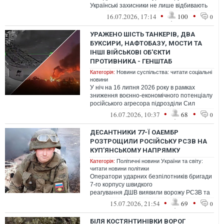
Українські захисники не лише відбивають
атаки, а й рятують цивільних під ворож...
•
•
16.07.2026, 17:14
100
0
УРАЖЕНО ШІСТЬ ТАНКЕРІВ, ДВА
БУКСИРИ, НАФТОБАЗУ, МОСТИ ТА
ІНШІ ВІЙСЬКОВІ ОБ'ЄКТИ
ПРОТИВНИКА - ГЕНШТАБ
Категорія:
Новини суспільства: читати соціальні
новини
У ніч на 16 липня 2026 року в рамках
зниження воєнно-економічного потенціалу
російського агресора підрозділи Сил
оборони України завдали ураження низц...
•
•
16.07.2026, 10:37
68
0
ДЕСАНТНИКИ 77-Ї ОАЕМБР
РОЗТРОЩИЛИ РОСІЙСЬКУ РСЗВ НА
КУП’ЯНСЬКОМУ НАПРЯМКУ
Категорія:
Політичні новини України та світу:
читати новини політики
Оператори ударних безпілотників бригади
7-го корпусу швидкого
реагування ДШВ виявили ворожу РСЗВ та
завдали по ній точного удару, внаслідок
•
•
15.07.2026, 21:54
69
0
чого ціль ...
БІЛЯ КОСТЯНТИНІВКИ ВОРОГ