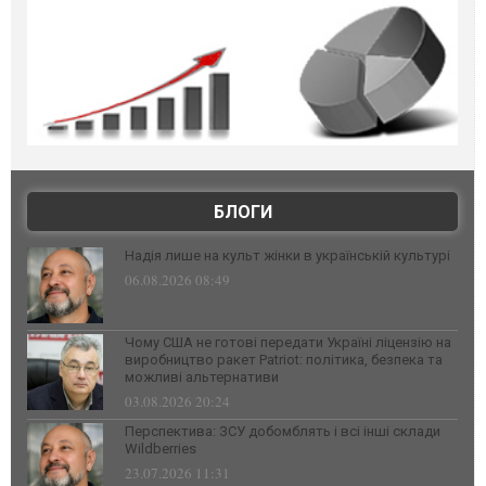
БЛОГИ
Надія лише на культ жінки в українській культурі
06.08.2026 08:49
Чому США не готові передати Україні ліцензію на
виробництво ракет Patriot: політика, безпека та
можливі альтернативи
03.08.2026 20:24
Перспектива: ЗСУ добомблять і всі інші склади
Wildberries
23.07.2026 11:31