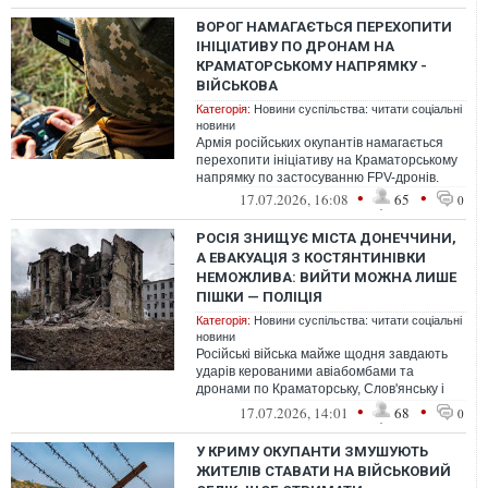
ВОРОГ НАМАГАЄТЬСЯ ПЕРЕХОПИТИ
ІНІЦІАТИВУ ПО ДРОНАМ НА
КРАМАТОРСЬКОМУ НАПРЯМКУ -
ВІЙСЬКОВА
Категорія:
Новини суспільства: читати соціальні
новини
Армія російських окупантів намагається
перехопити ініціативу на Краматорському
напрямку по застосуванню FPV-дронів.
•
•
17.07.2026, 16:08
65
0
РОСІЯ ЗНИЩУЄ МІСТА ДОНЕЧЧИНИ,
А ЕВАКУАЦІЯ З КОСТЯНТИНІВКИ
НЕМОЖЛИВА: ВИЙТИ МОЖНА ЛИШЕ
ПІШКИ — ПОЛІЦІЯ
Категорія:
Новини суспільства: читати соціальні
новини
Російські війська майже щодня завдають
ударів керованими авіабомбами та
дронами по Краматорську, Слов'янську і
Дружківці, а ситуація в Костянтинівці з...
•
•
17.07.2026, 14:01
68
0
У КРИМУ ОКУПАНТИ ЗМУШУЮТЬ
ЖИТЕЛІВ СТАВАТИ НА ВІЙСЬКОВИЙ