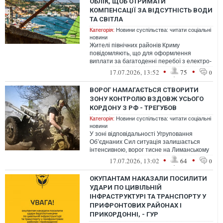
ОБЛІК, ЩОБ ОТРИМАТИ
КОМПЕНСАЦІЇ ЗА ВІДСУТНІСТЬ ВОДИ
ТА СВІТЛА
Категорія:
Новини суспільства: читати соціальні
новини
Жителі північних районів Криму
повідомляють, що для оформлення
виплати за багатоденні перебої з електро-
та водопостачанням окупанти вимагають
•
•
17.07.2026, 13:52
75
0
відмітк...
ВОРОГ НАМАГАЄТЬСЯ СТВОРИТИ
ЗОНУ КОНТРОЛЮ ВЗДОВЖ УСЬОГО
КОРДОНУ З РФ - ТРЕГУБОВ
Категорія:
Новини суспільства: читати соціальні
новини
У зоні відповідальності Угруповання
Об’єднаних Сил ситуація залишається
інтенсивною, ворог тисне на Лиманському
та Куп’янському напрямках.
•
•
17.07.2026, 13:02
64
0
ОКУПАНТАМ НАКАЗАЛИ ПОСИЛИТИ
УДАРИ ПО ЦИВІЛЬНІЙ
ІНФРАСТРУКТУРІ ТА ТРАНСПОРТУ У
ПРИФРОНТОВИХ РАЙОНАХ І
ПРИКОРДОННІ, - ГУР