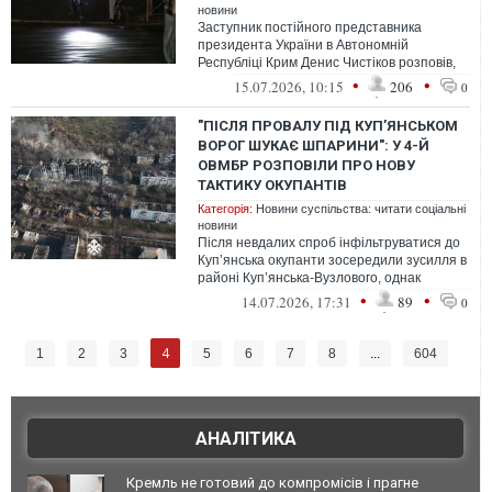
новини
Заступник постійного представника
президента України в Автономній
Республіці Крим Денис Чистіков розповів,
що у трьох районах Криму зараз немає
•
•
15.07.2026, 10:15
206
0
світла...
"ПІСЛЯ ПРОВАЛУ ПІД КУП’ЯНСЬКОМ
ВОРОГ ШУКАЄ ШПАРИНИ": У 4-Й
ОВМБР РОЗПОВІЛИ ПРО НОВУ
ТАКТИКУ ОКУПАНТІВ
Категорія:
Новини суспільства: читати соціальні
новини
Після невдалих спроб інфільтруватися до
Куп’янська окупанти зосередили зусилля в
районі Куп’янська-Вузлового, однак
просунутися їм не вдалося.
•
•
14.07.2026, 17:31
89
0
4
1
2
3
5
6
7
8
...
604
АНАЛІТИКА
Кремль не готовий до компромісів і прагне