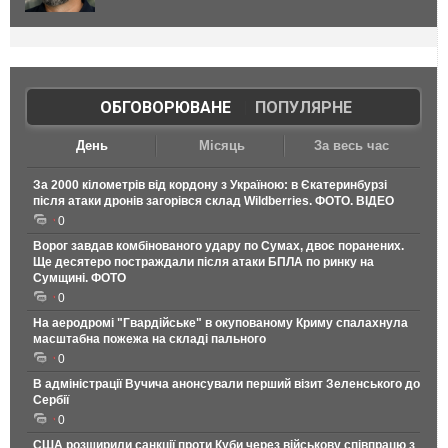
ОБГОВОРЮВАНЕ
|
ПОПУЛЯРНЕ
День
Місяць
За весь час
За 2000 кілометрів від кордону з Україною: в Єкатеринбурзі
після атаки дронів загорівся склад Wildberries. ФОТО. ВІДЕО
0
Ворог завдав комбінованого удару по Сумах, двоє поранених.
Ще десятеро постраждали після атаки БПЛА по ринку на
Сумщині. ФОТО
0
На аеродромі "Гвардійське" в окупованому Криму спалахнула
масштабна пожежа на складі пального
0
В адміністрації Вучича анонсували перший візит Зеленського до
Сербії
0
США розширили санкції проти Куби через військову співпрацю з