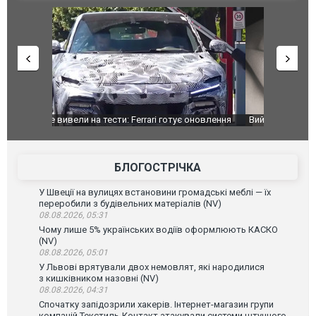
оновлення
Вийшов трейлер нової екранізації легендарного
Зеленський
фільму "Афера Томаса Крауна"
перемовин
БЛОГОСТРІЧКА
У Швеції на вулицях встановини громадські меблі — їх
переробили з будівельних матеріалів (NV)
08.08.2026, 05:31
Чому лише 5% українських водіїв оформлюють КАСКО
(NV)
08.08.2026, 05:01
У Львові врятували двох немовлят, які народилися
з кишківником назовні (NV)
08.08.2026, 04:31
Спочатку запідозрили хакерів. Інтернет-магазин групи
компаній Текстиль-Контакт атакували системи штучного