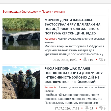
Вся правда з блогосфери
»
Пошук
» окупант
МОРСЬКІ ДРОНИ BARRACUDA
ЗАСТОСУВАЛИ FPV ДЛЯ АТАКИ НА
ПОЗИЦІЇ РОСІЯН БІЛЯ ЗАЛІЗНОГО
ПОРТУ НА ХЕРСОНЩИНІ. ВІДЕО
Категорія:
Новини суспільства: читати соціальні
новини
Морпіхи вперше застосували FPV-дрони з
морських безекіпажних катерів для
ураження позицій російських військових у
районі Залізного Порту на тимчасово ...
•
•
20.07.2026, 10:52
110
0
РОСІЯ НЕ ПОЛИШАЄ ПЛАНІВ
ПОВНІСТЮ ЗАХОПИТИ ДОНЕЧЧИНУ:
ІНТЕНСИВНІСТЬ БОЙОВИХ ДІЙ НЕ
ЗМЕНШУЄТЬСЯ, – ВІЙСЬКОВИЙ
Категорія:
Новини суспільства: читати соціальні
новини
Російські війська не припиняють спроб
повністю захопити Донецьку область. На
Покровському напрямку окупанти вже
кілька місяців не проводять масштабних...
•
•
17.07.2026, 17:31
65
0