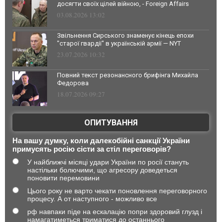
досягти своїх цілей війною, - Foreign Affairs
03.08.2026 13:02
Звільнення Сирського знаменує кінець епохи
"старої гвардії" в українській армії — NYT
23.07.2026 10:32
Повний текст резонансного брифінга Михайла
Федорова
18.07.2026 09:27
ОПИТУВАННЯ
На вашу думку, коли далекобійні санкції України
примусять росію сісти за стіл переговорів?
У найближчі місяці удари України по росії стануть
настільки болючими, що агресору доведеться
поновити перемовини
Цього року не варто чекати поновлення переговорного
процесу. А от наступного - можливо все
рф навпаки піде на ескалацію попри здоровий глузд і
намагатиметься триматися до останнього