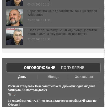
03.08.2026 20:24
Перспектива: ЗСУ добомблять і всі інші склади
Wildberries
23.07.2026 11:31
“Нова кров” чи вимушений хід? Чому Драпатий
очолив ЗСУ на піку суспільних протестів
22.07.2026 20:36
ОБГОВОРЮВАНЕ
|
ПОПУЛЯРНЕ
День
Місяць
За весь час
Росіяни атакували Київ балістикою та дронами: одна людина
загинула, 15 постраждалих
0
14 людей загинули, 27 постраждали через російський удар по
Київщині