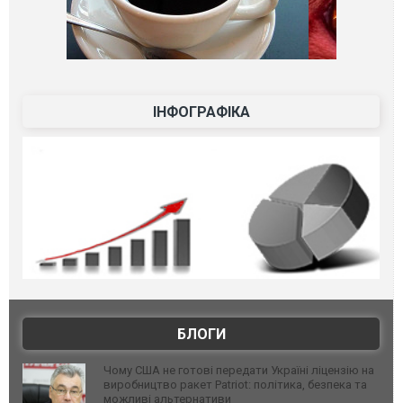
ІНФОГРАФІКА
БЛОГИ
Чому США не готові передати Україні ліцензію на
виробництво ракет Patriot: політика, безпека та
можливі альтернативи