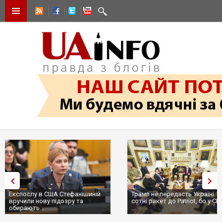
Експослу в США Стефанішиній
Трамп не передасть Україні
вручили нову підозру та
сотні ракет до Patriot, бо у С
обирають...
...