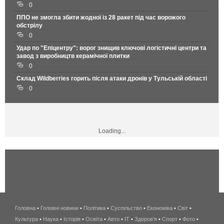
0
ППО не змогла збити жодної із 28 ракет під час ворожого
обстрілу
0
Удар по "Епіцентру": ворог знищив ключові логістичні центри та
завод з виробництв керамічної плитки
0
Склад Wildberries горить після атаки дронів у Тульській області
0
Loading...
Головна
•
Головні новини
•
Політика
•
Суспільство
•
Економіка
беспроводной
•
Світ
•
Культура
•
Наука
•
Історія
•
Освіта
•
Авто
•
IT
•
Здоров'я
интернет
•
Спорт
•
Фото
•