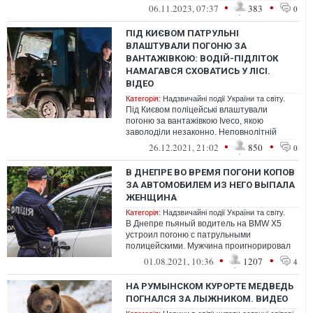
порушення ПДР, проте він поводився...
•
•
06.11.2023, 07:37
383
0
ПІД КИЄВОМ ПАТРУЛЬНІ
ВЛАШТУВАЛИ ПОГОНЮ ЗА
ВАНТАЖІВКОЮ: ВОДІЙ-ПІДЛІТОК
НАМАГАВСЯ СХОВАТИСЬ У ЛІСІ.
ВІДЕО
Категорія:
Надзвичайні події України та світу.
Під Києвом поліцейські влаштували
погоню за вантажівкою Iveco, якою
заволоділи незаконно. Неповнолітній
водій спершу намагався втекти, а
•
•
26.12.2021, 21:02
850
0
потім зупинив...
В ДНЕПРЕ ВО ВРЕМЯ ПОГОНИ КОПОВ
ЗА АВТОМОБИЛЕМ ИЗ НЕГО ВЫПАЛА
ЖЕНЩИНА
Категорія:
Надзвичайні події України та світу.
В Днепре пьяный водитель на BMW X5
устроил погоню с патрульными
полицейскими. Мужчина проигнорировал
требование правоохранителей
•
•
01.08.2021, 10:36
1207
4
остановиться и продол...
НА РУМЫНСКОМ КУРОРТЕ МЕДВЕДЬ
ПОГНАЛСЯ ЗА ЛЫЖНИКОМ. ВИДЕО