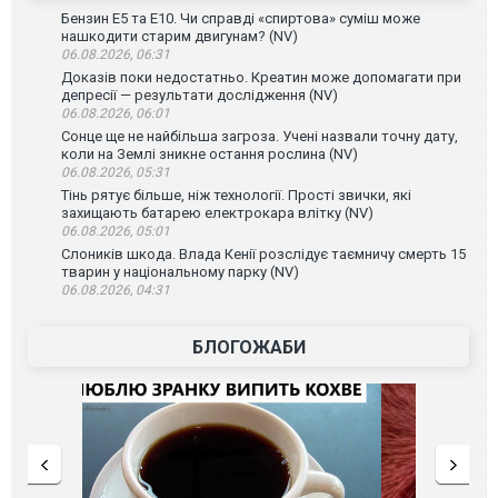
Бензин Е5 та Е10. Чи справді «спиртова» суміш може
нашкодити старим двигунам? (NV)
06.08.2026, 06:31
Доказів поки недостатньо. Креатин може допомагати при
депресії — результати дослідження (NV)
06.08.2026, 06:01
Сонце ще не найбільша загроза. Учені назвали точну дату,
коли на Землі зникне остання рослина (NV)
06.08.2026, 05:31
Тінь рятує більше, ніж технології. Прості звички, які
захищають батарею електрокара влітку (NV)
06.08.2026, 05:01
Слоників шкода. Влада Кенії розслідує таємничу смерть 15
тварин у національному парку (NV)
06.08.2026, 04:31
БЛОГОЖАБИ