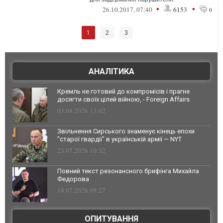
•
•
26.10.2017, 07:40
6153
0
1
2
3
АНАЛІТИКА
Кремль не готовий до компромісів і прагне
досягти своїх цілей війною, - Foreign Affairs
03.08.2026 13:02
Звільнення Сирського знаменує кінець епохи
"старої гвардії" в українській армії — NYT
23.07.2026 10:32
Повний текст резонансного брифінга Михайла
Федорова
18.07.2026 09:27
ОПИТУВАННЯ