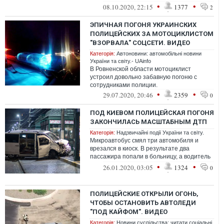
України, - стверджують у «Правому се...
•
•
08.10.2020, 22:15
1377
2
ЭПИЧНАЯ ПОГОНЯ УКРАИНСКИХ
ПОЛИЦЕЙСКИХ ЗА МОТОЦИКЛИСТОМ
"ВЗОРВАЛА" СОЦСЕТИ. ВИДЕО
Категорія:
Автоновини: автомобільні новини
України та світу.- UAinfo
В Ровненской области мотоциклист
устроил довольно забавную погоню с
сотрудниками полиции.
•
•
29.07.2020, 20:46
2359
0
ПОД КИЕВОМ ПОЛИЦЕЙСКАЯ ПОГОНЯ
ЗАКОНЧИЛАСЬ МАСШТАБНЫМ ДТП
Категорія:
Надзвичайні події України та світу.
Микроавтобус смял три автомобиля и
врезался в киоск. В результате два
пассажира попали в больницу, а водитель
сбежал.
•
•
26.01.2020, 03:05
1324
0
ПОЛИЦЕЙСКИЕ ОТКРЫЛИ ОГОНЬ,
ЧТОБЫ ОСТАНОВИТЬ АВТОЛЕДИ
"ПОД КАЙФОМ". ВИДЕО
Категорія:
Новини суспільства: читати соціальні