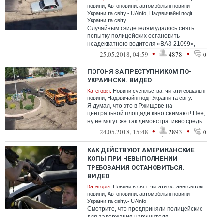
новини
,
Автоновини: автомобільні новини
України та світу.- UAinfo
,
Надзвичайні події
України та світу.
Случайным свидетелям удалось снять
попытку полицейских остановить
неадекватного водителя «ВАЗ-21099»,
который гонял по центру небольшого
•
•
25.05.2018, 04:59
4878
0
городка, гроз...
ПОГОНЯ ЗА ПРЕСТУПНИКОМ ПО-
УКРАИНСКИ. ВИДЕО
Категорія:
Новини суспільства: читати соціальні
новини
,
Надзвичайні події України та світу.
Я думал, что это в Ржищеве на
центральной площади кино снимают! Нее,
ну не могут же так демонстративно средь
белого дня стебаться над суровыми
•
•
24.05.2018, 15:48
2893
0
копами....
КАК ДЕЙСТВУЮТ АМЕРИКАНСКИЕ
КОПЫ ПРИ НЕВЫПОЛНЕНИИ
ТРЕБОВАНИЯ ОСТАНОВИТЬСЯ.
ВИДЕО
Категорія:
Новини в світі: читати останні світові
новини
,
Автоновини: автомобільні новини
України та світу.- UAinfo
Смотрите, что предприняли полицейские
для задержания нарушителя.