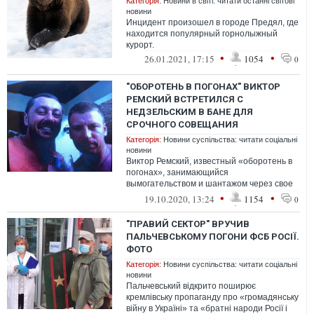
Категорія:
Новини в світі: читати останні світові
новини
Инцидент произошел в городе Предял, где
находится популярный горнолыжный
курорт.
•
•
26.01.2021, 17:15
1054
0
"ОБОРОТЕНЬ В ПОГОНАХ" ВИКТОР
РЕМСКИЙ ВСТРЕТИЛСЯ С
НЕДЗЕЛЬСКИМ В БАНЕ ДЛЯ
СРОЧНОГО СОВЕЩАНИЯ
Категорія:
Новини суспільства: читати соціальні
новини
Виктор Ремский, известный «оборотень в
погонах», занимающийся
вымогательством и шантажом через свое
частное детективное агентство «Фалькон»,
•
•
19.10.2020, 13:24
1154
0
недавно в...
"ПРАВИЙ СЕКТОР" ВРУЧИВ
ПАЛЬЧЕВСЬКОМУ ПОГОНИ ФСБ РОСІЇ.
ФОТО
Категорія:
Новини суспільства: читати соціальні
новини
Пальчевський відкрито поширює
кремлівську пропаганду про «громадянську
війну в Україні» та «братні народи Росії і