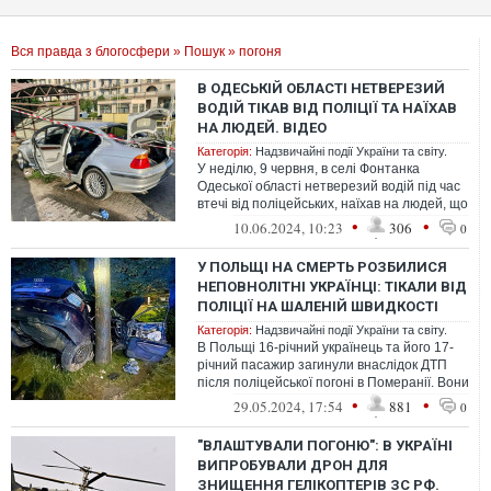
Вся правда з блогосфери
»
Пошук
» погоня
В ОДЕСЬКІЙ ОБЛАСТІ НЕТВЕРЕЗИЙ
ВОДІЙ ТІКАВ ВІД ПОЛІЦІЇ ТА НАЇХАВ
НА ЛЮДЕЙ. ВІДЕО
Категорія:
Надзвичайні події України та світу.
У неділю, 9 червня, в селі Фонтанка
Одеської області нетверезий водій під час
втечі від поліцейських, наїхав на людей, що
переходили дорогу на пішохід...
•
•
10.06.2024, 10:23
306
0
У ПОЛЬЩІ НА СМЕРТЬ РОЗБИЛИСЯ
НЕПОВНОЛІТНІ УКРАЇНЦІ: ТІКАЛИ ВІД
ПОЛІЦІЇ НА ШАЛЕНІЙ ШВИДКОСТІ
Категорія:
Надзвичайні події України та світу.
В Польщі 16-річний українець та його 17-
річний пасажир загинули внаслідок ДТП
після поліцейської погоні в Померанії. Вони
втікали від правоохоронців, ...
•
•
29.05.2024, 17:54
881
0
"ВЛАШТУВАЛИ ПОГОНЮ": В УКРАЇНІ
ВИПРОБУВАЛИ ДРОН ДЛЯ
ЗНИЩЕННЯ ГЕЛІКОПТЕРІВ ЗС РФ.