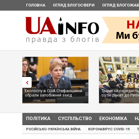
ГОЛОВНА
ОГЛЯД БЛОГОСФЕРИ
ОГЛЯД БЛОГОЖАБ
Експослу в США Стефанішиній
Трамп не передасть
обрали запобіжний захід
сотні ракет до Patri
...
ПОЛІТИКА
СУСПІЛЬСТВО
ЕКОНОМІКА
Н
РОСІЙСЬКО-УКРАЇНСЬКА ВІЙНА
КОРОНАВІРУС COVID-19