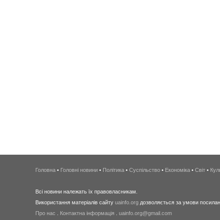
Головна
•
Головні новини
•
Політика
•
Суспільство
•
Економіка
•
Світ
•
Кул
Всі новини належать їх правовласникам.
Використання матеріалів сайту
uainfo.org
дозволяється за умови посиланн
Про нас
.
Контактна інформація
.
uainfo.org@gmail.com