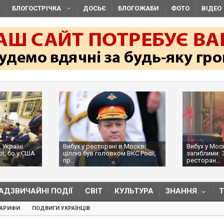
БЛОГОСТРІЧКА
ДОСЬЄ
БЛОГОЖАБИ
ФОТО
ВІДЕО
 Україні
Вибух у ресторані в Москві:
Вибух у Мос
ot, бо у США
ціллю був головком ВКС Росії,
загиблими: 
пр...
ресторан...
АДЗВИЧАЙНІ ПОДІЇ
СВІТ
КУЛЬТУРА
ЗНАННЯ
ТАРИФИ
ПОДВИГИ УКРАЇНЦІВ