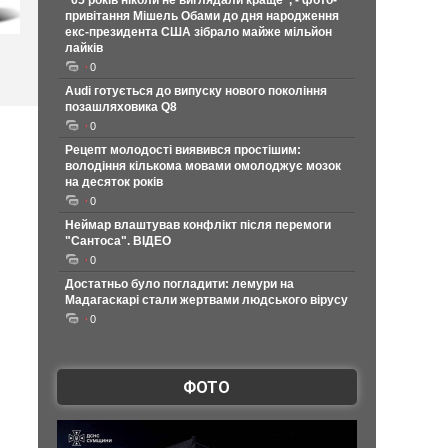
"65 років ніколи не виглядали краще", - фото-
привітання Мішель Обами до дня народження
екс-президента США зібрало майже мільйон
лайків
0
Audi готується до випуску нового покоління
позашляховика Q8
0
Рецепт молодості виявився простішим:
володіння кількома мовами омолоджує мозок
на десяток років
0
Неймар влаштував конфлікт після перемоги
"Сантоса". ВІДЕО
0
Достатньо було погладити: лемури на
Мадагаскарі стали жертвами людського вірусу
0
ФОТО