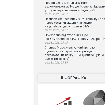
Порівнюють із «Пенісгейтом»:
велосипедисток Тур де Франс запідозри
у штучному збільшенні грудей (NV)
07.08.2026, 00:31
Називав «бандерівцями». У Гданську чоло
через «східний акцент» накинувся
на українця і двох поляків (NV)
07.08.2026, 00:01
Приховано від сторонніх. Про
що домовлялися СРСР і США у 1990 році (
06.08.2026, 23:48
Слешер Морозивник, нові пригоди
Щенячого патруля та історія одного
пограбування банку — що дивитись у кіно
цього тижня (NV)
06.08.2026, 23:36
ІНФОГРАФІКА