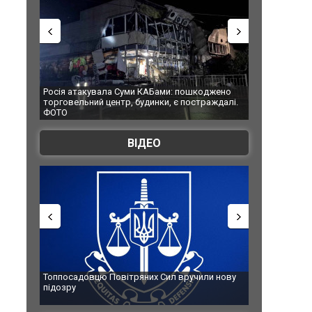
Росія атакувала Суми КАБами: пошкоджено
Українські над
торговельний центр, будинки, є постраждалі.
під час ліквіда
ФОТО
Франції
ВІДЕО
Топпосадовцю Повітряних Сил вручили нову
Сили оборони 
підозру
губернатор ре
атаку. ВІДЕО