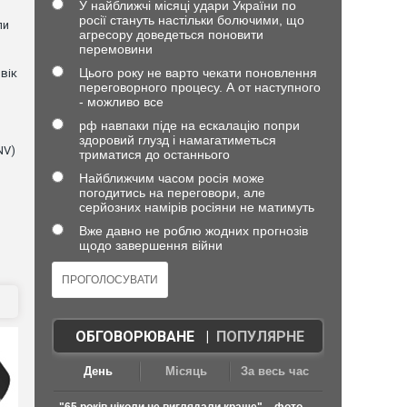
У найближчі місяці удари України по
росії стануть настільки болючими, що
ли
агресору доведеться поновити
перемовини
Цього року не варто чекати поновлення
вік
переговорного процесу. А от наступного
- можливо все
рф навпаки піде на ескалацію попри
здоровий глузд і намагатиметься
NV)
триматися до останнього
Найближчим часом росія може
погодитись на переговори, але
серйозних намірів росіяни не матимуть
Вже давно не роблю жодних прогнозів
щодо завершення війни
ОБГОВОРЮВАНЕ
|
ПОПУЛЯРНЕ
День
Місяць
За весь час