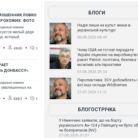
БЛОГИ
Й МОШЕННИК ЛОВКО
ПРОХОЖИХ. ФОТО
Надія лише на культ жінки в
оціальні новини
українській культурі
усуется милый дядя
06.08.2026 08:49
да, который
•
•
7
4840
3
Чому США не готові передати
Україні ліцензію на виробництв
ракет Patriot: політика, безпека 
можливі альтернативи
РАЕТ
Ь ДОНБАССУ».
03.08.2026 20:24
Перспектива: ЗСУ добомблять і
оціальні новини
всі інші склади Wildberries
ь умалишенных на
23.07.2026 11:31
•
•
9
8883
3
БЛОГОСТРІЧКА
У Німеччині заявили, що на борту
українського Ан-124 у Лейпцигу не було зб
чи боєприпасів (NV)
07.08.2026, 01:01