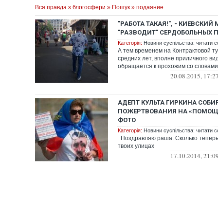
Вся правда з блогосфери
»
Пошук
» подаяние
"РАБОТА ТАКАЯ!", - КИЕВСКИ
"РАЗВОДИТ" СЕРДОБОЛЬНЫХ 
Категорія:
Новини суспільства: читати с
А тем временем на Контрактовой т
средних лет, вполне приличного ви
обращается к прохожим со словами
20.08.2015, 17:2
АДЕПТ КУЛЬТА ГИРКИНА СОБИ
ПОЖЕРТВОВАНИЯ НА «ПОМОЩ
ФОТО
Категорія:
Новини суспільства: читати с
Поздравляю раша. Сколько тепер
твоих улицах
17.10.2014, 21:0