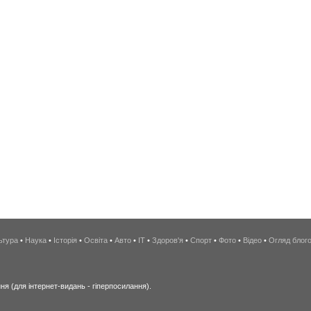
ьтура
•
Наука
•
Історія
•
Освіта
•
Авто
•
IT
•
Здоров'я
•
Спорт
•
Фото
•
Відео
•
Огляд блог
я (для інтернет-видань - гіперпосилання).