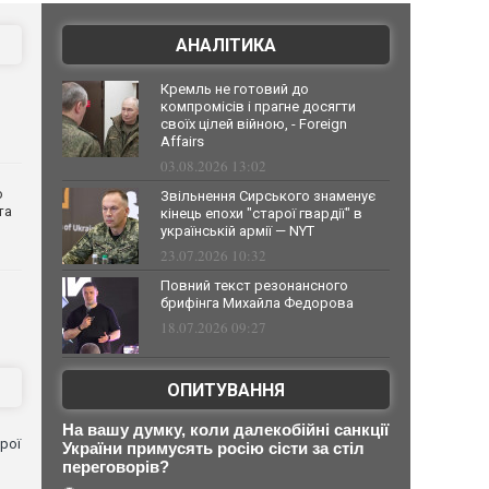
АНАЛІТИКА
Кремль не готовий до
компромісів і прагне досягти
своїх цілей війною, - Foreign
Affairs
03.08.2026 13:02
о
Звільнення Сирського знаменує
та
кінець епохи "старої гвардії" в
українській армії — NYT
23.07.2026 10:32
Повний текст резонансного
брифінга Михайла Федорова
18.07.2026 09:27
ОПИТУВАННЯ
На вашу думку, коли далекобійні санкції
рої
України примусять росію сісти за стіл
переговорів?