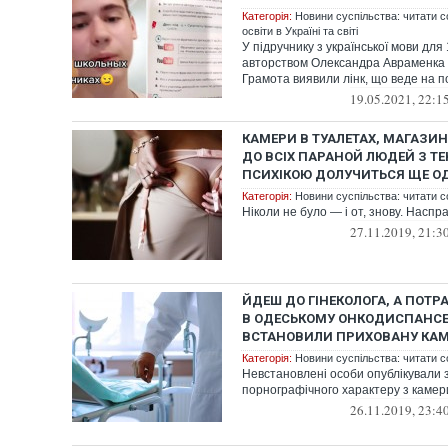
Категорія:
Новини суспільства: читати с
освіти в Україні та світі
У підручнику з української мови для 
авторством Олександра Авраменка 
Грамота виявили лінк, що веде на п
19.05.2021, 22:1
КАМЕРИ В ТУАЛЕТАХ, МАГАЗИН
ДО ВСІХ ПАРАНОЙ ЛЮДЕЙ З Т
ПСИХІКОЮ ДОЛУЧИТЬСЯ ЩЕ О
Категорія:
Новини суспільства: читати с
Ніколи не було — і от, знову. Наспра
27.11.2019, 21:3
ЙДЕШ ДО ГІНЕКОЛОГА, А ПОТР
В ОДЕСЬКОМУ ОНКОДИСПАНСЕР
ВСТАНОВИЛИ ПРИХОВАНУ КА
Категорія:
Новини суспільства: читати с
Невстановлені особи опублікували з
порнографічного характеру з камер
26.11.2019, 23:4