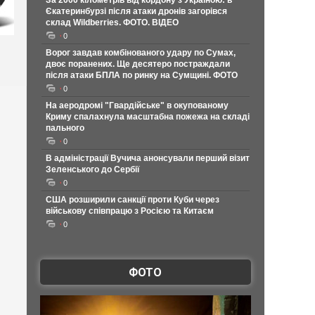
За 2000 кілометрів від кордону з Україною: в
Єкатеринбурзі після атаки дронів загорівся
склад Wildberries. ФОТО. ВІДЕО
0
Ворог завдав комбінованого удару по Сумах,
двоє поранених. Ще десятеро постраждали
після атаки БПЛА по ринку на Сумщині. ФОТО
0
На аеродромі "Гвардійське" в окупованому
Криму спалахнула масштабна пожежа на складі
пального
0
В адміністрації Вучича анонсували перший візит
Зеленського до Сербії
0
США розширили санкції проти Куби через
військову співпрацю з Росією та Китаєм
0
ФОТО