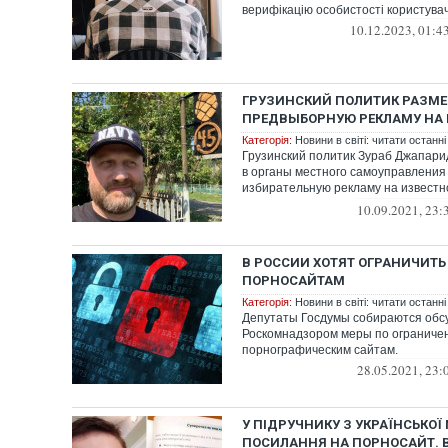
верифікацію особистості користувач
10.12.2023, 01:4
ГРУЗИНСКИЙ ПОЛИТИК РАЗМ
ПРЕДВЫБОРНУЮ РЕКЛАМУ НА
Категорія:
Новини в світі: читати останні
Грузинский политик Зураб Джапар
в органы местного самоуправления
избирательную рекламу на извест
Pornh...
10.09.2021, 23:
В РОССИИ ХОТЯТ ОГРАНИЧИТЬ
ПОРНОСАЙТАМ
Категорія:
Новини в світі: читати останні
Депутаты Госдумы собираются обсу
Роскомнадзором меры по ограничен
порнографическим сайтам.
28.05.2021, 23:
У ПІДРУЧНИКУ З УКРАЇНСЬКО
ПОСИЛАННЯ НА ПОРНОСАЙТ. 