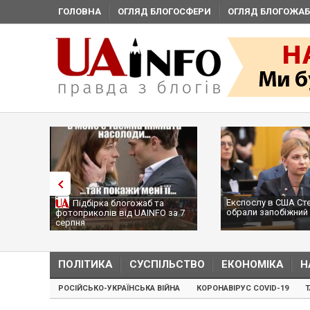
ГОЛОВНА
ОГЛЯД БЛОГОСФЕРИ
ОГЛЯД БЛОГОЖАБ
Експослу в США Ст
Підбірка блогожаб та
обрали запобіжний 
фотоприколів від UAINFO за 7
серпня
ПОЛІТИКА
СУСПІЛЬСТВО
ЕКОНОМІКА
Н
РОСІЙСЬКО-УКРАЇНСЬКА ВІЙНА
КОРОНАВІРУС COVID-19