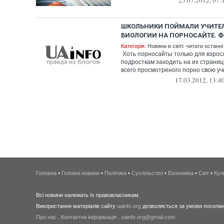
25.07.2012, 07:
ШКОЛЬНИКИ ПОЙМАЛИ УЧИТЕ
БИОЛОГИИ НА ПОРНОСАЙТЕ. Ф
Категорія:
Новини в світі: читати останні
Хоть порносайты только для взрос
подросткам заходить на их страниц
всего просмотреного порно свою уч
17.03.2012, 13:4
Головна
•
Головні новини
•
Політика
•
Суспільство
•
Економіка
•
Світ
•
Кул
Всі новини належать їх правовласникам.
Використання матеріалів сайту
uainfo.org
дозволяється за умови посиланн
Про нас
.
Контактна інформація
.
uainfo.org@gmail.com