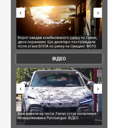
Ворог завдав комбінованого удару по Сумах,
За 2000 кілометрів від 
двоє поранених. Ще десятеро постраждали
Єкатеринбурзі після ата
після атаки БПЛА по ринку на Сумщині. ФОТО
склад Wildberries. ФОТО
ВІДЕО
Вже вивели на тести: Ferrari готує оновлення
Вийшов трейлер нової е
позашляховика Purosangue. ВІДЕО
фільму "Афера Томаса 