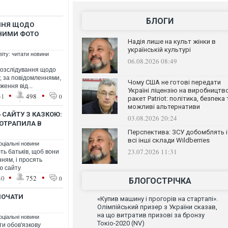
БЛОГИ
АННЯ ЩОДО
НИМИ ФОТО
Надія лише на культ жінки в
українській культурі
віту: читати новини
06.08.2026 08:49
розслідування щодо
, за повідомленнями,
Чому США не готові передати
ення від...
Україні ліцензію на виробництв
•
•
31
498
0
ракет Patriot: політика, безпека 
можливі альтернативи
 САЙТУ З КАЗКОЮ:
03.08.2026 20:24
ОТРАПИЛА В
Перспектива: ЗСУ добомблять і
всі інші склади Wildberries
оціальні новини
23.07.2026 11:31
ь батьків, щоб вони
ням, і просять
ю сайту
•
•
30
752
0
БЛОГОСТРІЧКА
ПОЧАТИ
«Купив машину і прогорів на стартапі».
Олімпійський призер з України сказав,
на що витратив призові за бронзу
оціальні новини
Токіо-2020 (NV)
ти обов'язкову