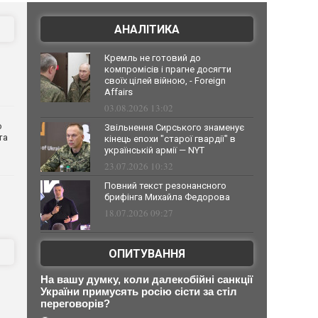
АНАЛІТИКА
Кремль не готовий до
компромісів і прагне досягти
своїх цілей війною, - Foreign
Affairs
03.08.2026 13:02
о
Звільнення Сирського знаменує
та
кінець епохи "старої гвардії" в
українській армії — NYT
23.07.2026 10:32
Повний текст резонансного
брифінга Михайла Федорова
18.07.2026 09:27
ОПИТУВАННЯ
На вашу думку, коли далекобійні санкції
України примусять росію сісти за стіл
переговорів?