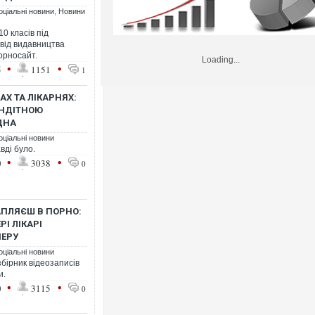
оціальні новини
,
Новини
10 класів під
від видавництва
орносайт.
Loading...
•
•
5
1151
1
АХ ТА ЛІКАРНЯХ:
ЕНДІТНОЮ
ДНА
оціальні новини
вді було.
•
•
0
3038
0
АПЛЯЄШ В ПОРНО:
І ЛІКАРІ
МЕРУ
оціальні новини
бірник відеозаписів
и.
•
•
0
3115
0