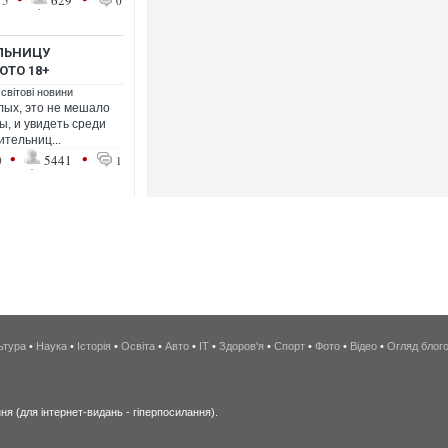
15
629
0
ЛЬНИЦУ
ОТО 18+
 світові новини
лых, это не мешало
ы, и увидеть среди
ительниц...
•
•
0
5441
1
ьтура
•
Наука
•
Історія
•
Освіта
•
Авто
•
IT
•
Здоров'я
•
Спорт
•
Фото
•
Відео
•
Огляд блог
я (для інтернет-видань - гіперпосилання).