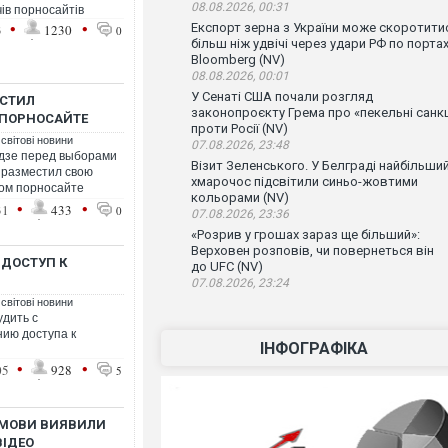
08.08.2026, 00:31
ів порносайтів
•
•
Експорт зерна з України може скоротити
3
1230
0
більш ніж удвічі через удари РФ по порта
Bloomberg (NV)
08.08.2026, 00:01
У Сенаті США почали розгляд
ЕСТИЛ
законопроєкту Грема про «пекельні санкц
 ПОРНОСАЙТЕ
проти Росії (NV)
 світові новини
07.08.2026, 23:48
идзе перед выборами
Візит Зеленського. У Белграді найбільши
 разместил свою
хмарочос підсвітили синьо-жовтими
ном порносайте
кольорами (NV)
•
•
31
433
0
07.08.2026, 23:36
«Розрив у грошах зараз ще більший»:
Верховен розповів, чи повернеться він
 ДОСТУП К
до UFC (NV)
07.08.2026, 23:24
 світові новини
дить с
ию доступа к
ІНФОГРАФІКА
•
•
05
928
5
Ї МОВИ ВИЯВИЛИ
ВІДЕО