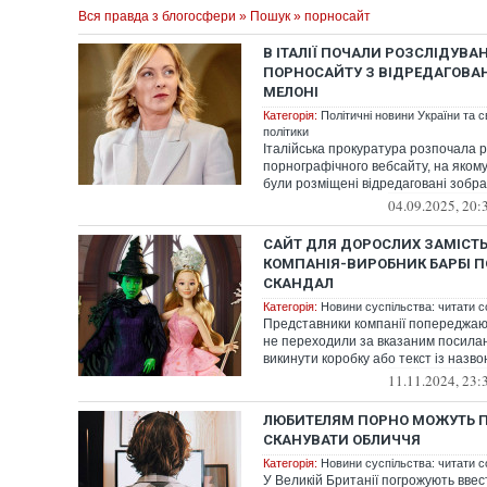
Вся правда з блогосфери
»
Пошук
» порносайт
В ІТАЛІЇ ПОЧАЛИ РОЗСЛІДУВ
ПОРНОСАЙТУ З ВІДРЕДАГОВА
МЕЛОНІ
Категорія:
Політичні новини України та с
політики
Італійська прокуратура розпочала 
порнографічного вебсайту, на якому
були розміщені відредаговані зображ
04.09.2025, 20:
САЙТ ДЛЯ ДОРОСЛИХ ЗАМІСТЬ
КОМПАНІЯ-ВИРОБНИК БАРБІ П
СКАНДАЛ
Категорія:
Новини суспільства: читати с
Представники компанії попереджают
не переходили за вказаним посилан
викинути коробку або текст із назво
11.11.2024, 23:
ЛЮБИТЕЛЯМ ПОРНО МОЖУТЬ 
СКАНУВАТИ ОБЛИЧЧЯ
Категорія:
Новини суспільства: читати с
У Великій Британії погрожують ввес