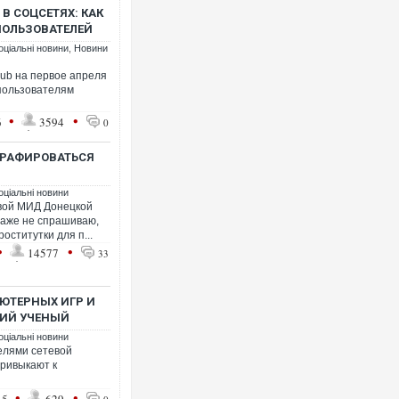
В СОЦСЕТЯХ: КАК
ПОЛЬЗОВАТЕЛЕЙ
оціальні новини
,
Новини
ub на первое апреля
пользователям
•
•
6
3594
0
ГРАФИРОВАТЬСЯ
оціальні новини
авой МИД Донецкой
 даже не спрашиваю,
оститутки для п...
•
•
14577
33
ЮТЕРНЫХ ИГР И
КИЙ УЧЕНЫЙ
оціальні новини
елями сетевой
ривыкают к
•
•