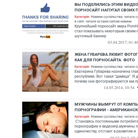
ВЫ ПОДЕЛИЛИСЬ ЭТИМ ВИДЕО 
ПОРНОСАЙТ НАПУГАЛ СВОИХ 
Категорія:
Новини суспільства: читати с
в світі: читати останні світові новини
Крупнейший порносайт мира PornH
стал показывать некоторым своим 
шуточный баннер
03.04.2017, 01:4
ЖЕНА ГУБАРЕВА ЛЮБИТ ФОТО
КАК ДЛЯ ПОРНОСАЙТА. ФОТО
Категорія:
Новини суспільства: читати с
Екатерина Губарева назначена гл
республики. Вот такая "дамица". Я
почему они фотографируются как пр
14.05.2014, 10:54
МУЖЧИНЫ ВЫМРУТ ОТ КОМПЬ
ПОРНОГРАФИИ - АМЕРИКАНС
Категорія:
Новини суспільства: читати с
Становясь постоянными потребит
порнографии и видеоигр,мужчины п
одиночеству, отстают в развитии и
перестаютсправляться с ...