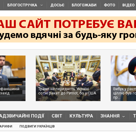
БЛОГОСТРІЧКА
ДОСЬЄ
БЛОГОЖАБИ
ФОТО
ВІДЕО
ефанішиній
Трамп не передасть Україні
Вибух у рес
захід
сотні ракет до Patriot, бо у США
ціллю був г
...
пр...
АДЗВИЧАЙНІ ПОДІЇ
СВІТ
КУЛЬТУРА
ЗНАННЯ
ТАРИФИ
ПОДВИГИ УКРАЇНЦІВ