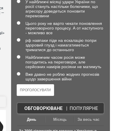
У найближчі місяці удари України по
росії стануть настільки болючими, що
ся
агресору доведеться поновити
х —
перемовини
Цього року не варто чекати поновлення
переговорного процесу. А от наступного
- можливо все
ії»
рф навпаки піде на ескалацію попри
здоровий глузд і намагатиметься
й
триматися до останнього
Найближчим часом росія може
погодитись на переговори, але
серйозних намірів росіяни не матимуть
Вже давно не роблю жодних прогнозів
щодо завершення війни
ОБГОВОРЮВАНЕ
|
ПОПУЛЯРНЕ
День
Місяць
За весь час