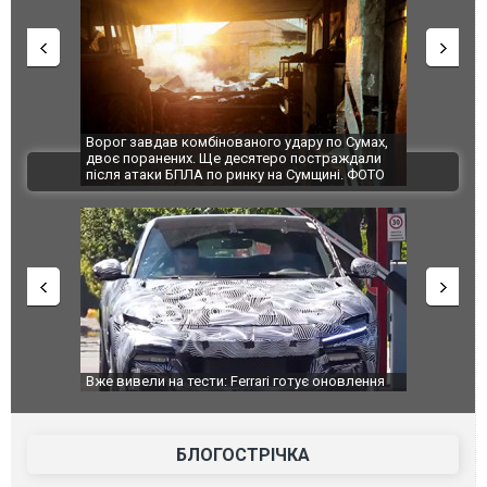
дав комбінованого удару по Сумах,
За 2000 кілометрів від кордону з 
анених. Ще десятеро постраждали
Єкатеринбурзі після атаки дронів
ВІДЕО
ки БПЛА по ринку на Сумщині. ФОТО
склад Wildberries. ФОТО. ВІДЕО
и на тести: Ferrari готує оновлення
Вийшов трейлер нової екранізаці
овика Purosangue. ВІДЕО
фільму "Афера Томаса Крауна"
БЛОГОСТРІЧКА