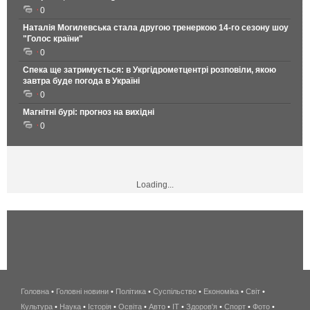
0
Наталія Могилевська стала другою тренеркою 14-го сезону шоу
"Голос країни"
0
Спека ще затримується: в Укргідрометцентрі розповіли, якою
завтра буде погода в Україні
0
Магнітні бурі: прогноз на вихідні
0
Loading...
Головна
•
Головні новини
•
Політика
•
Суспільство
•
Економіка
беспроводной
•
Світ
•
Культура
•
Наука
•
Історія
•
Освіта
•
Авто
•
IT
•
Здоров'я
интернет
•
Спорт
•
Фото
•