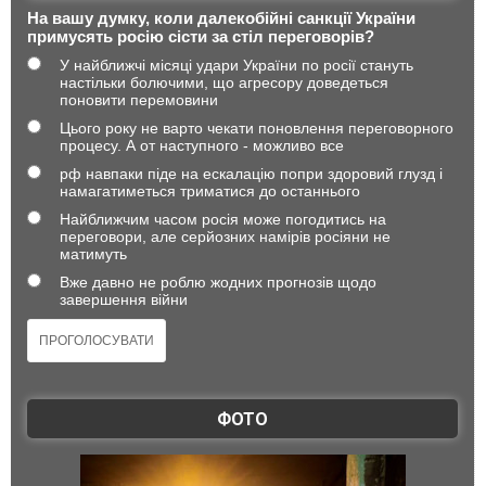
На вашу думку, коли далекобійні санкції України
примусять росію сісти за стіл переговорів?
У найближчі місяці удари України по росії стануть
настільки болючими, що агресору доведеться
поновити перемовини
Цього року не варто чекати поновлення переговорного
процесу. А от наступного - можливо все
рф навпаки піде на ескалацію попри здоровий глузд і
намагатиметься триматися до останнього
Найближчим часом росія може погодитись на
переговори, але серйозних намірів росіяни не
матимуть
Вже давно не роблю жодних прогнозів щодо
завершення війни
ФОТО