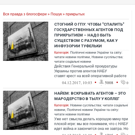
Вся правда з блогосфери
»
Пошук
» прикрытых
СТОГНИЙ О ГПУ: ЧТОБЫ "СПАЛИТЬ"
ГОСУДАРСТВЕННЫХ АГЕНТОВ ПОД
ПРИКРЫТИЕМ – НАДО БЫТЬ
СУЩЕСТВОМ С РАЗУМОМ, КАК У
ИНФУЗОРИИ ТУФЕЛЬКИ
Категорія:
Політичні новини України та світу:
читати новини політики
,
Новини суспільства:
читати соціальні новини
Действия Генеральной прокуратуры
Украины против агентов НАБУ
ставят крест на всей оперативной работе
в государстве
•
•
04.12.2017, 10:03
5008
0
НАЙЕМ: ВСКРЫВАТЬ АГЕНТОВ – ЭТО
МАРОДЕРСТВО В ТЫЛУ У КОЛЛЕГ
Категорія:
Новини суспільства: читати соціальні
новини
,
Політичні новини України та світу:
читати новини політики
Уже нет смысла делать хорошую мину при
плохой игре: мы все понимаем, что с НАБУ
идет война и закончится она не завтра. Но
в любой войне есть правила.
•
•