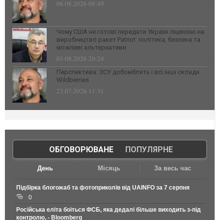
06.08.2026 08:49
Чому США не готові передати Україні ліцензію на
виробництво ракет Patriot: політика, безпека та
можливі альтернативи
03.08.2026 20:24
Перспектива: ЗСУ добомблять і всі інші склади
Wildberries
23.07.2026 11:31
ОБГОВОРЮВАНЕ
|
ПОПУЛЯРНЕ
День
Місяць
За весь час
Підбірка блогожаб та фотоприколів від UAINFO за 7 серпня
0
Російська еліта боїться ФСБ, яка дедалі більше виходить з-під
контролю, - Bloomberg