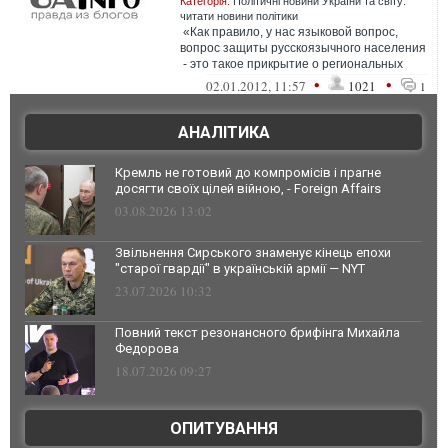
Категорія:
Політичні новини України та світу:
читати новини політики
«Как правило, у нас языковой вопрос,
вопрос защиты русскоязычного населения
- это такое прикрытие о региональных
языках. Все это пре...
•
•
02.01.2012, 11:57
1021
1
АНАЛІТИКА
Кремль не готовий до компромісів і прагне
досягти своїх цілей війною, - Foreign Affairs
03.08.2026 13:02
Звільнення Сирського знаменує кінець епохи
"старої гвардії" в українській армії — NYT
23.07.2026 10:32
Повний текст резонансного брифінга Михайла
Федорова
18.07.2026 09:27
ОПИТУВАННЯ