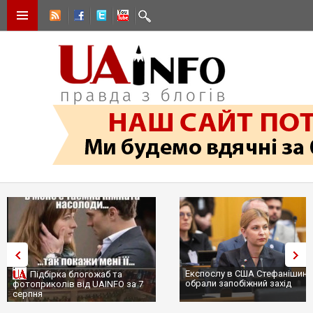
Експослу в США Стефанішині
Підбірка блогожаб та
обрали запобіжний захід
фотоприколів від UAINFO за 7
серпня