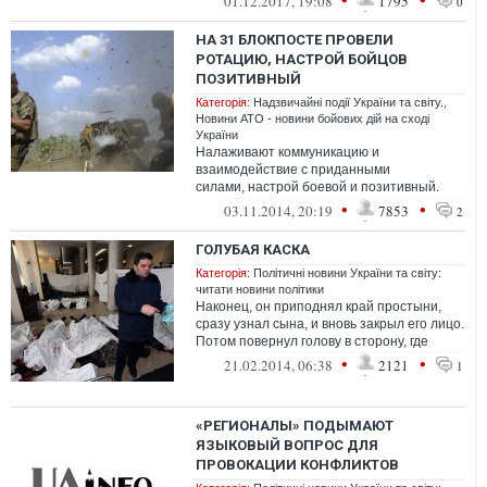
01.12.2017, 19:08
1795
0
НА 31 БЛОКПОСТЕ ПРОВЕЛИ
РОТАЦИЮ, НАСТРОЙ БОЙЦОВ
ПОЗИТИВНЫЙ
Категорія:
Надзвичайні події України та світу.
,
Новини АТО - новини бойових дій на сході
України
Налаживают коммуникацию и
взаимодействие с приданными
силами, настрой боевой и позитивный.
Нервы у бойцов железные, подразделение
•
•
03.11.2014, 20:19
7853
2
- тоже. Всех ро...
ГОЛУБАЯ КАСКА
Категорія:
Політичні новини України та світу:
читати новини політики
Наконец, он приподнял край простыни,
сразу узнал сына, и вновь закрыл его лицо.
Потом повернул голову в сторону, где
лежали еще одиннадцать тел, также...
•
•
21.02.2014, 06:38
2121
1
«РЕГИОНАЛЫ» ПОДЫМАЮТ
ЯЗЫКОВЫЙ ВОПРОС ДЛЯ
ПРОВОКАЦИИ КОНФЛИКТОВ