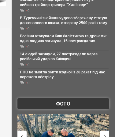
Змикається кільце кровожерливих акул:
вийшов трейлер трилера "Хижі води"
0
В Туреччині знайшли чудово збережену статую
довговолосого юнака, створену 2500 років тому
0
Росіяни атакували Київ балістикою та дронами:
одна людина загинула, 15 постраждалих
0
14 людей загинули, 27 постраждали через
російський удар по Київщині
0
ППО не змогла збити жодної із 28 ракет під час
ворожого обстрілу
0
ФОТО