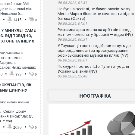
06.08.2026, 01:31
я російських ЗМІ.
дити паралелі між
Не був на весіллі, не бачив онуків: чому
 Невською б...
Меган Маркл більше не хоче знати рідног
•
•
батька (Факти)
0
1415
0
06.08.2026, 01:01
Рекламна арка впала на арбітрів перед
У МИНУЛЕ І САМЕ
матчем чемпіонату Бразилії — відео (NV)
Є. ВІДПОВІДНО,
06.08.2026, 00:31
 ХТОНЬ ТА ІНШИХ
У Трускавці трьох людей притягнуть до
відповідальності за прослуховування
оціальні новини
російськомовної музики на пляжі (NV)
ьно затоплює
06.08.2026, 00:01
 Маріуполь
Похмурий прогноз. Що Путін готує для
данов. Низку менших
України цієї зими (NV)
•
•
30
873
0
05.08.2026, 23:48
ОКУПАНТІВ, ЯКІ
ОБИВ ЦИНІЧНУ
ІНФОГРАФІКА
віту: читати новини
ії Сергій Шойгу
ання військ "Захід",
 У ход...
•
•
4
2030
0