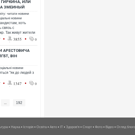
 ГИРКИНА, ИЛИ
ВА ЗМЕИНЫЙ
віту: читати новини
ціальні новини
андистам, хоть
 связь с
р. Так живут жители
•
•
7
3855
0
ТИ АРЕСТОВИЧА
ГБТ, ВІН
оціальні новини
ться "як до людей з
•
•
7
1347
0
...
192
ьтура
•
Наука
•
Історія
•
Освіта
•
Авто
•
IT
•
Здоров'я
•
Спорт
•
Фото
•
Відео
•
Огляд блог