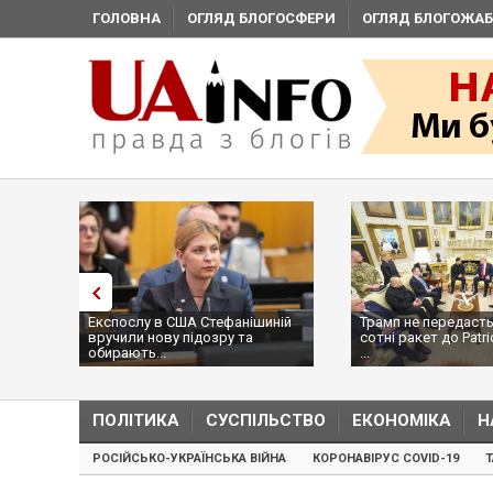
ГОЛОВНА
ОГЛЯД БЛОГОСФЕРИ
ОГЛЯД БЛОГОЖАБ
Експослу в США Стефанішиній
Трамп не передасть
вручили нову підозру та
сотні ракет до Patri
обирають...
...
ПОЛІТИКА
СУСПІЛЬСТВО
ЕКОНОМІКА
Н
РОСІЙСЬКО-УКРАЇНСЬКА ВІЙНА
КОРОНАВІРУС COVID-19