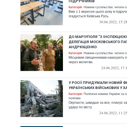
ПІДРУЧНИКІВ
Категорія:
Новини суспільства: читати с
Вже з 1 вересня цього року в підруч
згадується Київська Русь.
30.06.2022, 15:2
ДО МАРІУПОЛЯ "З ІНСПЕКЦІЄЮ
ДЕЛЕГАЦІЯ МОСКОВСЬКОГО ПАТ
АНДРЮЩЕНКО
Категорія:
Новини суспільства: читати с
Місцевим священникам наказують 
через молитви.
24.06.2022, 17:
У РОСІЇ ПРИДУМАЛИ НОВИЙ Ф
УКРАЇНСЬКИХ ВІЙСЬКОВИХ У Х
Категорія:
Політичні новини України та с
політики
Окупанти, швидше за все, планує з
удару по місту.
24.06.2022, 11:2