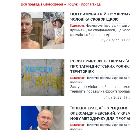
Вся правда з блогосфери
»
Пошук
» пропаганда
ПІДТРИМУВАВ ВІЙНУ: У КРИМ
ЧОЛОВІКА СКОВОРІДКОЮ
Категорія:
Новини суспільства: читати с
Кримчанці не сподобалося, що чолов
кремлівській пропаганді.
04.08.2022, 22:0
РОСІЯ ПРИВОЗИТЬ З КРИМУ "А
ПРОПАГАНДИСТСЬКИХ РОЛИКІ
ТЕРИТОРІЯХ
Категорія:
Політичні новини України та с
політики
Заступник міністра оборони наголо
терплять поразку на фронті пропаг
04.08.2022, 18:
"СПЕЦОПЕРАЦІЯ" – ХРЕЩЕННЯ Р
ОЛЕКСАНДР НЕВСЬКИЙ: У КРЕ
НОВУ МЕТОДИЧКУ ДЛЯ ПРОПА
Категорія:
Політичні новини України та с
політики