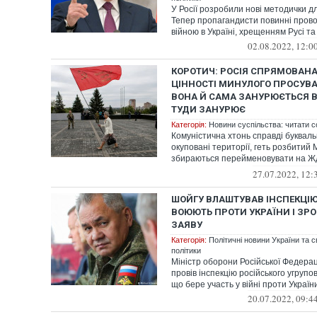
У Росії розробили нові методички дл
Тепер пропагандисти повинні прово
війною в Україні, хрещенням Русі та
02.08.2022, 12:0
КОРОТИЧ: РОСІЯ СПРЯМОВАНА 
ЦІННОСТІ МИНУЛОГО ПРОСУВА
ВОНА Й САМА ЗАНУРЮЄТЬСЯ В
ТУДИ ЗАНУРЮЄ
Категорія:
Новини суспільства: читати с
Комуністична хтонь справді буквал
окуповані території, геть розбитий
збираються перейменовувати на Ж
населени...
27.07.2022, 12:
ШОЙГУ ВЛАШТУВАВ ІНСПЕКЦІЮ 
ВОЮЮТЬ ПРОТИ УКРАЇНИ І ЗР
ЗАЯВУ
Категорія:
Політичні новини України та с
політики
Міністр оборони Російської Федерац
провів інспекцію російського угрупов
що бере участь у війні проти України.
20.07.2022, 09:4