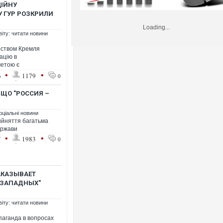
ЦІЙНУ
У ГУР РОЗКРИЛИ
Loading...
віту: читати новини
орством Кремля
ацію в
метою є
•
•
6
1179
0
 ЩО "РОССИЯ –
оціальні новини
ийняття багатьма
ержави
•
•
7
1983
0
АКАЗЫВАЕТ
 "ЗАПАДНЫХ"
віту: читати новини
паганда в вопросах