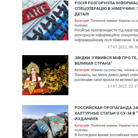
РОСІЯ РОЗГОРНУЛА ІНФОРМА
СПЕЦОПЕРАЦІЮ В НІМЕЧЧИНІ: 
ДЕТАЛІ
Категорія:
Політичні новини України та с
політики
Російські пропагандисти під курат
розгорнули інформаційну спецопер
інформаційному полі Німеччини. Її 
дискредитація президе...
17.07.2022, 08:3
ЗВІДКИ З’ЯВИВСЯ МІФ ПРО ТЕ,
ВЕЛИКАЯ СТРАНА"
Категорія:
Новини суспільства: читати с
Зізнаюсь, що мене давно дивує спр
росіянами своєї країни як великої д
13.07.2022, 22:1
РОССИЙСКАЯ ПРОПАГАНДА З
ХАЛТУРНЫЕ СТАТЬИ О СУ-34 В
ИЗДАНИЯХ
Категорія:
Політичні новини України та с
політики
В последнее время российская про