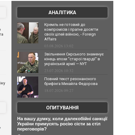
АНАЛІТИКА
Кремль не готовий до
о
компромісів і прагне досягти
та
своїх цілей війною, - Foreign
Affairs
03.08.2026 13:02
Звільнення Сирського знаменує
кінець епохи "старої гвардії" в
українській армії — NYT
23.07.2026 10:32
Повний текст резонансного
іку
брифінга Михайла Федорова
18.07.2026 09:27
ОПИТУВАННЯ
На вашу думку, коли далекобійні санкції
України примусять росію сісти за стіл
у
переговорів?