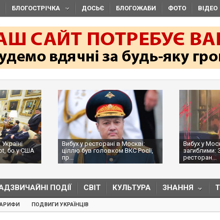
БЛОГОСТРІЧКА
ДОСЬЄ
БЛОГОЖАБИ
ФОТО
ВІДЕО
 Україні
Вибух у ресторані в Москві:
Вибух у Мос
ot, бо у США
ціллю був головком ВКС Росії,
загиблими: 
пр...
ресторан...
АДЗВИЧАЙНІ ПОДІЇ
СВІТ
КУЛЬТУРА
ЗНАННЯ
ТАРИФИ
ПОДВИГИ УКРАЇНЦІВ