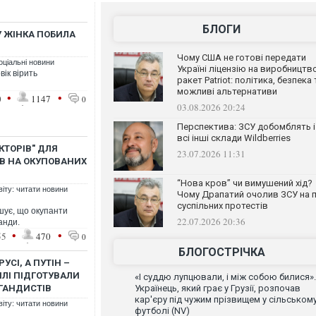
БЛОГИ
У ЖІНКА ПОБИЛА
Чому США не готові передати
оціальні новини
Україні ліцензію на виробництв
ік вірить
ракет Patriot: політика, безпека 
можливі альтернативи
•
•
0
1147
0
03.08.2026 20:24
Перспектива: ЗСУ добомблять і
всі інші склади Wildberries
КТОРІВ" ДЛЯ
23.07.2026 11:31
В НА ОКУПОВАНИХ
“Нова кров” чи вимушений хід?
віту: читати новини
Чому Драпатий очолив ЗСУ на п
суспільних протестів
шує, що окупанти
22.07.2026 20:36
анди.
•
•
55
470
0
БЛОГОСТРІЧКА
УСІ, А ПУТІН –
МЛІ ПІДГОТУВАЛИ
«І суддю лупцювали, і між собою билися».
ГАНДИСТІВ
Українець, який грає у Грузії, розпочав
кар'єру під чужим прізвищем у сільськом
віту: читати новини
футболі (NV)