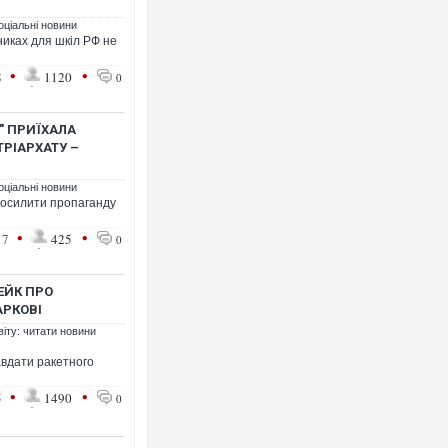
оціальні новини
никах для шкіл РФ не
•
•
8
1120
0
" ПРИЇХАЛА
РІАРХАТУ –
оціальні новини
посилити пропаганду
•
•
17
425
0
ЕЙК ПРО
АРКОВІ
віту: читати новини
авдати ракетного
•
•
5
1490
0