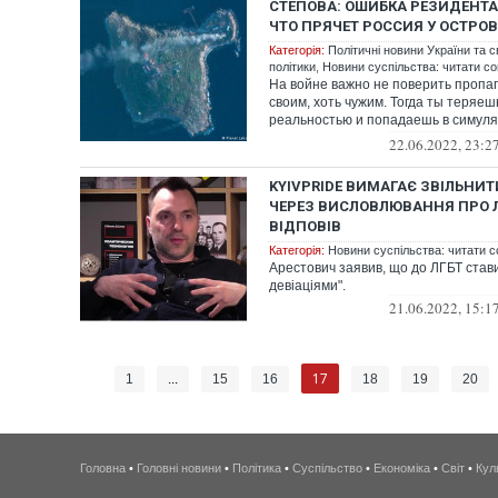
СТЕПОВА: ОШИБКА РЕЗИДЕНТА
ЧТО ПРЯЧЕТ РОССИЯ У ОСТРО
Категорія:
Політичні новини України та с
політики
,
Новини суспільства: читати со
На войне важно не поверить пропаг
своим, хоть чужим. Тогда ты теряешь
реальностью и попадаешь в симуляк
ОРДЛО...
22.06.2022, 23:2
KYIVPRIDE ВИМАГАЄ ЗВІЛЬНИ
ЧЕРЕЗ ВИСЛОВЛЮВАННЯ ПРО Л
ВІДПОВІВ
Категорія:
Новини суспільства: читати с
Арестович заявив, що до ЛГБТ стави
девіаціями".
21.06.2022, 15:1
17
1
...
15
16
18
19
20
Головна
•
Головні новини
•
Політика
•
Суспільство
•
Економіка
•
Світ
•
Кул