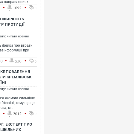
ух направлениях.
•
•
7
1092
0
 ПОШИРЮЮТЬ
ТР ПРОТИДІЇ
Українські надзвичайники в
під час ліквідації масштабно
Франції
віту: читати новини
ь фейки про втрати
дезінформації при
•
•
50
550
0
ДКЕ ПОВАЛЕННЯ
ИЛИ КРЕМЛІВСЬКІ
ЇНІ
віту: читати новини
ься якомога сильніше
 Україні, тому що це
Неймар влаштував конфлік
ва, м...
"Сантоса". ВІДЕО
•
•
3
2012
0
": ЕКСПЕРТ ПРО
 ШКІЛЬНИХ