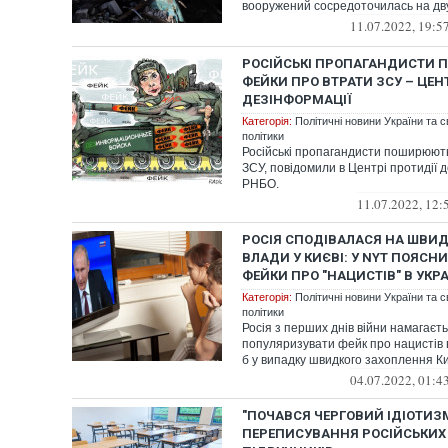
вооружений сосредоточилась на дв
11.07.2022, 19:5
РОСІЙСЬКІ ПРОПАГАНДИСТИ
ФЕЙКИ ПРО ВТРАТИ ЗСУ – ЦЕН
ДЕЗІНФОРМАЦІЇ
Категорія:
Політичні новини України та с
політики
Російські пропагандисти поширюют
ЗСУ, повідомили в Центрі протидії 
РНБО.
11.07.2022, 12:
РОСІЯ СПОДІВАЛАСЯ НА ШВИ
ВЛАДИ У КИЄВІ: У NYT ПОЯСН
ФЕЙКИ ПРО "НАЦИСТІВ" В УКРА
Категорія:
Політичні новини України та с
політики
Росія з перших днів війни намагаєт
популяризувати фейк про нацистів в
б у випадку швидкого захоплення Киє
04.07.2022, 01:4
"ПОЧАВСЯ ЧЕРГОВИЙ ІДІОТИЗМ
ПЕРЕПИСУВАННЯ РОСІЙСЬКИХ