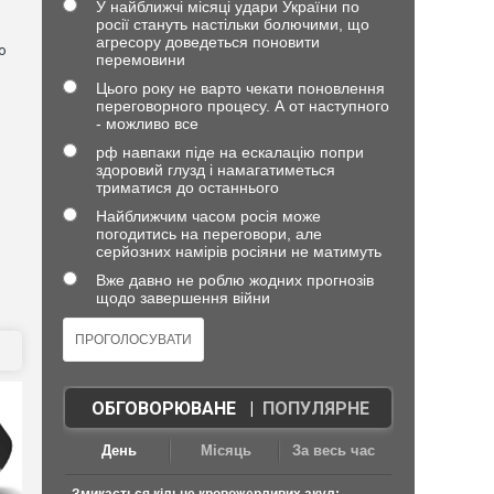
У найближчі місяці удари України по
росії стануть настільки болючими, що
агресору доведеться поновити
о
перемовини
Цього року не варто чекати поновлення
переговорного процесу. А от наступного
- можливо все
рф навпаки піде на ескалацію попри
здоровий глузд і намагатиметься
триматися до останнього
Найближчим часом росія може
погодитись на переговори, але
серйозних намірів росіяни не матимуть
Вже давно не роблю жодних прогнозів
щодо завершення війни
ОБГОВОРЮВАНЕ
|
ПОПУЛЯРНЕ
День
Місяць
За весь час