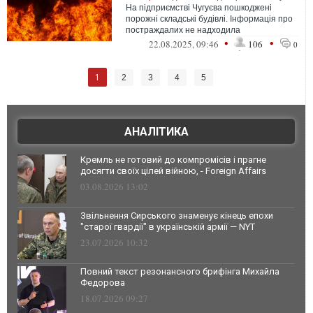
На підприємстві Чугуєва пошкоджені
порожні складські будівлі. Інформація про
постраждалих не надходила
•
•
22.08.2025, 09:46
106
0
1
2
3
4
5
АНАЛІТИКА
Кремль не готовий до компромісів і прагне
досягти своїх цілей війною, - Foreign Affairs
03.08.2026 13:02
Звільнення Сирського знаменує кінець епохи
"старої гвардії" в українській армії — NYT
23.07.2026 10:32
Повний текст резонансного брифінга Михайла
Федорова
18.07.2026 09:27