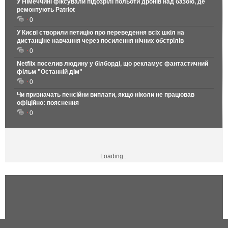
У Німеччині фіксували підозрілі польоти дронів над базою, де
ремонтують Patriot
0
У Києві створили петицію про переведення всіх шкіл на
дистанціне навчання через посилення нічних обстрілів
0
Netflix поселив людину у білборді, що рекламує фантастичний
фільм "Останній дім"
0
Чи призначать пенсійни виплати, якщо ніколи не працював
офіційно: пояснення
0
Loading...