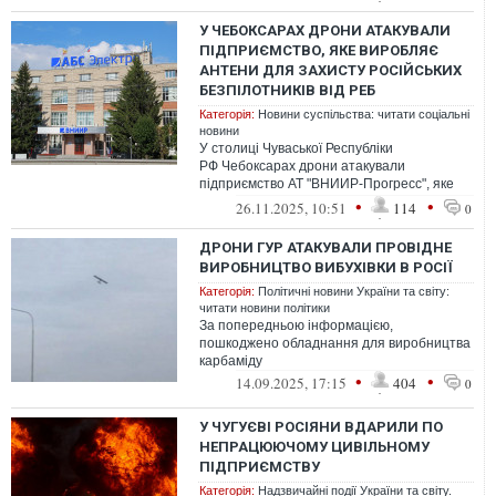
промисловос...
У ЧЕБОКСАРАХ ДРОНИ АТАКУВАЛИ
ПІДПРИЄМСТВО, ЯКЕ ВИРОБЛЯЄ
АНТЕНИ ДЛЯ ЗАХИСТУ РОСІЙСЬКИХ
БЕЗПІЛОТНИКІВ ВІД РЕБ
Категорія:
Новини суспільства: читати соціальні
новини
У столиці Чуваської Республіки
РФ Чебоксарах дрони атакували
підприємство АТ "ВНИИР-Прогресс", яке
виробляє для російської армії антени
•
•
26.11.2025, 10:51
114
0
"Комета", що з...
ДРОНИ ГУР АТАКУВАЛИ ПРОВІДНЕ
ВИРОБНИЦТВО ВИБУХІВКИ В РОСІЇ
Категорія:
Політичні новини України та світу:
читати новини політики
За попередньою інформацією,
пошкоджено обладнання для виробництва
карбаміду
•
•
14.09.2025, 17:15
404
0
У ЧУГУЄВІ РОСІЯНИ ВДАРИЛИ ПО
НЕПРАЦЮЮЧОМУ ЦИВІЛЬНОМУ
ПІДПРИЄМСТВУ
Категорія:
Надзвичайні події України та світу.