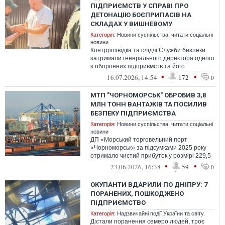
ПІДПРИЄМСТВ У СПРАВІ ПРО
ДЕТОНАЦІЮ БОЄПРИПАСІВ НА
СКЛАДАХ У ВИШНЕВОМУ
Категорія:
Новини суспільства: читати соціальні
новини
Контррозвідка та слідчі Служби безпеки
затримали генерального директора одного
з оборонних підприємств та його
заступника з виробництва, які допустили...
•
•
16.07.2026, 14:54
172
0
МТП "ЧОРНОМОРСЬК" ОБРОБИВ 3,8
МЛН ТОНН ВАНТАЖІВ ТА ПОСИЛИВ
БЕЗПЕКУ ПІДПРИЄМСТВА
Категорія:
Новини суспільства: читати соціальні
новини
ДП «Морський торговельний порт
«Чорноморськ» за підсумками 2025 року
отримало чистий прибуток у розмірі 229,5
млн грн та сплатило понад 716 млн грн
•
•
23.06.2026, 16:38
59
0
по...
ОКУПАНТИ ВДАРИЛИ ПО ДНІПРУ: 7
ПОРАНЕНИХ, ПОШКОДЖЕНО
ПІДПРИЄМСТВО
Категорія:
Надзвичайні події України та світу.
Дістали поранення семеро людей, троє