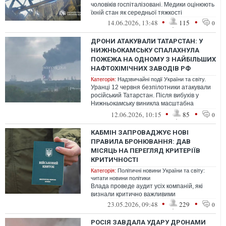
чоловіків госпіталізовані. Медики оцінюють
їхній стан як середньої тяжкості
•
•
14.06.2026, 13:48
115
0
ДРОНИ АТАКУВАЛИ ТАТАРСТАН: У
НИЖНЬОКАМСЬКУ СПАЛАХНУЛА
ПОЖЕЖА НА ОДНОМУ З НАЙБІЛЬШИХ
НАФТОХІМІЧНИХ ЗАВОДІВ РФ
Категорія:
Надзвичайні події України та світу.
Уранці 12 червня безпілотники атакували
російський Татарстан. Після вибухів у
Нижньокамську виникла масштабна
пожежа на території одного з найбільших
•
•
12.06.2026, 10:15
85
0
...
КАБМІН ЗАПРОВАДЖУЄ НОВІ
ПРАВИЛА БРОНЮВАННЯ: ДАВ
МІСЯЦЬ НА ПЕРЕГЛЯД КРИТЕРІЇВ
КРИТИЧНОСТІ
Категорія:
Політичні новини України та світу:
читати новини політики
Влада проведе аудит усіх компаній, які
визнали критично важливими
•
•
23.05.2026, 09:48
229
0
РОСІЯ ЗАВДАЛА УДАРУ ДРОНАМИ