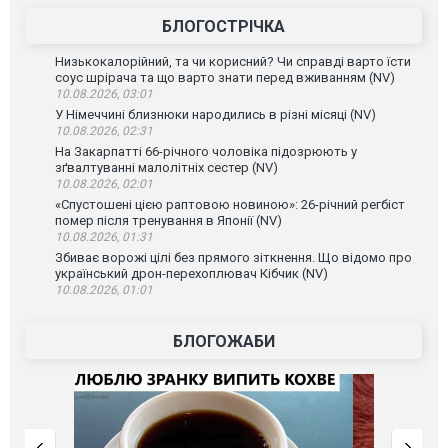
БЛОГОСТРІЧКА
Низькокалорійний, та чи корисний? Чи справді варто їсти
соус шрірача та що варто знати перед вживанням (NV)
10.08.2026, 03:01
У Німеччині близнюки народились в різні місяці (NV)
10.08.2026, 02:31
На Закарпатті 66-річного чоловіка підозрюють у
зґвалтуванні малолітніх сестер (NV)
10.08.2026, 02:01
«Спустошені цією раптовою новиною»: 26-річний регбіст
помер після тренування в Японії (NV)
10.08.2026, 01:31
Збиває ворожі цілі без прямого зіткнення. Що відомо про
український дрон-перехоплювач Кібчик (NV)
10.08.2026, 01:01
БЛОГОЖАБИ