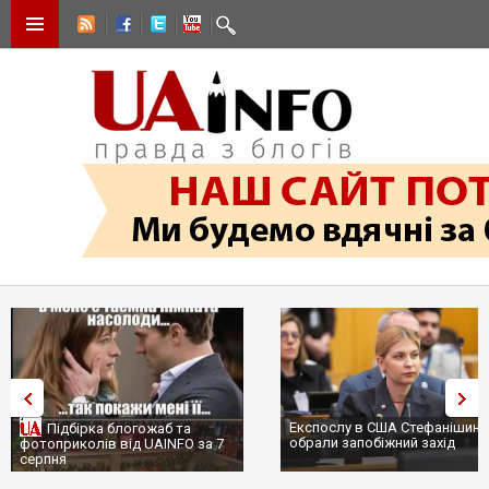
Експослу в США Стефанішині
Підбірка блогожаб та
обрали запобіжний захід
фотоприколів від UAINFO за 7
серпня