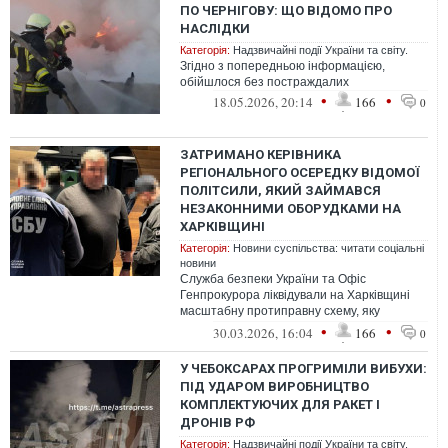
ПО ЧЕРНІГОВУ: ЩО ВІДОМО ПРО
НАСЛІДКИ
Категорія:
Надзвичайні події України та світу.
Згідно з попередньою інформацією,
обійшлося без постраждалих
•
•
18.05.2026, 20:14
166
0
ЗАТРИМАНО КЕРІВНИКА
РЕГІОНАЛЬНОГО ОСЕРЕДКУ ВІДОМОЇ
ПОЛІТСИЛИ, ЯКИЙ ЗАЙМАВСЯ
НЕЗАКОННИМИ ОБОРУДКАМИ НА
ХАРКІВЩИНІ
Категорія:
Новини суспільства: читати соціальні
новини
Служба безпеки України та Офіс
Генпрокурора ліквідували на Харківщині
масштабну протиправну схему, яку
організували керівник філії великого
•
•
30.03.2026, 16:04
166
0
державного...
У ЧЕБОКСАРАХ ПРОГРИМІЛИ ВИБУХИ:
ПІД УДАРОМ ВИРОБНИЦТВО
КОМПЛЕКТУЮЧИХ ДЛЯ РАКЕТ І
ДРОНІВ РФ
Категорія:
Надзвичайні події України та світу.