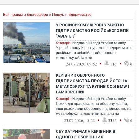
Вся правда з блогосфери
»
Пошук
» підприємство
У РОСІЙСЬКОМУ КІРОВІ УРАЖЕНО
ПІДПРИЄМСТВО РОСІЙСЬКОГО ВПК
"АВІАТЕК"
Категорія:
Надзвичайні події України та світу.
У російському Кірові уражено підприємство
російського авіаційно-оборонного
комплексу «Авіатек».
•
•
24.07.2026, 09:52
116
0
КЕРІВНИК ОБОРОННОГО
ПІДПРИЄМСТВА ПРОДАВ ЙОГО НА
МЕТАЛОБРУХТ ТА КУПИВ СОБІ BMW І
LAMBORGHINI
Категорія:
Надзвичайні події України та світу.
Поки одні працювали на оборону країни,
інші розбирали оборонне підприємство на
металобрухт, а кошти витрачали на
придбання елітних автомобілів
•
•
23.07.2026, 15:22
3355
0
СБУ ЗАТРИМАЛА КЕРІВНИКІВ
ОДНОГО З ОБОРОННИХ