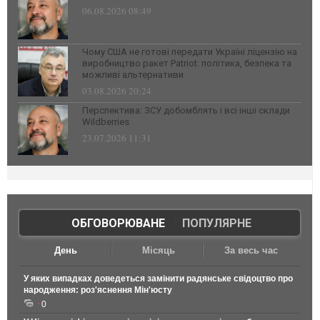
06.08.2026 08:49
Чому США не готові передати Україні ліцензію на
виробництво ракет Patriot: політика, безпека та
можливі альтернативи
03.08.2026 20:24
Перспектива: ЗСУ добомблять і всі інші склади
Wildberries
23.07.2026 11:31
ОБГОВОРЮВАНЕ
|
ПОПУЛЯРНЕ
День
Місяць
За весь час
У яких випадках доведеться замінити радянське свідоцтво про
народження: роз'яснення Мін'юсту
0