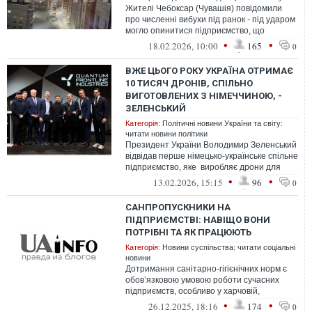
Жителі Чебоксар (Чувашія) повідомили
про численні вибухи під ранок - під ударом
могло опинитися підприємство, що
виробляє комплектуючі для російських ...
•
•
18.02.2026, 10:00
165
0
ВЖЕ ЦЬОГО РОКУ УКРАЇНА ОТРИМАЄ
10 ТИСЯЧ ДРОНІВ, СПІЛЬНО
ВИГОТОВЛЕНИХ З НІМЕЧЧИНОЮ, -
ЗЕЛЕНСЬКИЙ
Категорія:
Політичні новини України та світу:
читати новини політики
Президент України Володимир Зеленський
відвідав перше німецько-українське спільне
підприємство, яке виробляє дрони для
української армії,
•
•
13.02.2026, 15:15
96
0
САНПРОПУСКНИКИ НА
ПІДПРИЄМСТВІ: НАВІЩО ВОНИ
ПОТРІБНІ ТА ЯК ПРАЦЮЮТЬ
Категорія:
Новини суспільства: читати соціальні
новини
Дотримання санітарно-гігієнічних норм є
обов’язковою умовою роботи сучасних
підприємств, особливо у харчовій,
фармацевтичній та переробній
•
•
26.12.2025, 18:16
174
0