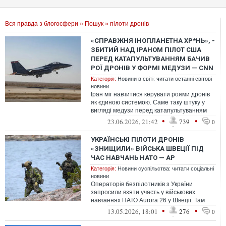
Вся правда з блогосфери
»
Пошук
» пілоти дронів
«СПРАВЖНЯ ІНОПЛАНЕТНА ХР*НЬ», -
ЗБИТИЙ НАД ІРАНОМ ПІЛОТ CША
ПЕРЕД КАТАПУЛЬТУВАННЯМ БАЧИВ
РОЇ ДРОНІВ У ФОРМІ МЕДУЗИ — CNN
Категорія:
Новини в світі: читати останні світові
новини
Іран міг навчитися керувати роями дронів
як єдиною системою. Саме таку штуку у
вигляді медузи перед катапультуванням
побачив пілот збитого F-15
•
•
23.06.2026, 21:42
739
0
УКРАЇНСЬКІ ПІЛОТИ ДРОНІВ
«ЗНИЩИЛИ» ВІЙСЬКА ШВЕЦІЇ ПІД
ЧАС НАВЧАНЬ НАТО — AP
Категорія:
Новини суспільства: читати соціальні
новини
Операторів безпілотників з України
запросили взяти участь у військових
навчаннях НАТО Aurora 26 у Швеції. Там
вони «знищили» шведські війська.
•
•
13.05.2026, 18:01
276
0