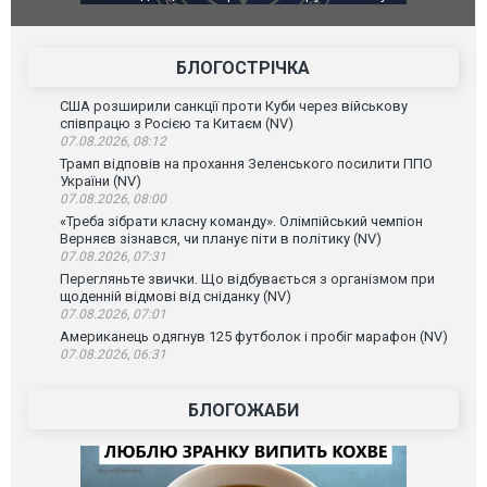
губернатор регіону заявив про найм
атаку. ВІДЕО
БЛОГОСТРІЧКА
США розширили санкції проти Куби через військову
співпрацю з Росією та Китаєм (NV)
07.08.2026, 08:12
Трамп відповів на прохання Зеленського посилити ППО
України (NV)
07.08.2026, 08:00
«Треба зібрати класну команду». Олімпійський чемпіон
Верняєв зізнався, чи планує піти в політику (NV)
07.08.2026, 07:31
Перегляньте звички. Що відбувається з організмом при
щоденній відмові від сніданку (NV)
07.08.2026, 07:01
Американець одягнув 125 футболок і пробіг марафон (NV)
07.08.2026, 06:31
БЛОГОЖАБИ