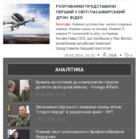
РОЗРОБНИКИ ПРЕДСТАВИЛИ
ПЕРШИЙ У СВІТІ ПАСАЖИРСЬКИЙ
ДРОН. ВІДЕО
Категорія:
Новини суспільства: читати соціальні
новини
,
Новини науки та техніки
,
Новини ІТ:
новини ІТ-технологій зі світу та України
На виставці CES, що пройшла у Лас-Вегасі,
розкобники китайської компанії
представили перший прототип
безпілотника, який має здатність
•
•
18.04.2016, 10:35
3508
0
переврзити пасаж...
АНАЛІТИКА
Кремль не готовий до компромісів і прагне
досягти своїх цілей війною, - Foreign Affairs
03.08.2026 13:02
Звільнення Сирського знаменує кінець епохи
"старої гвардії" в українській армії — NYT
23.07.2026 10:32
Повний текст резонансного брифінга Михайла
Федорова