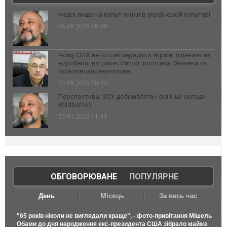
Надія лише на культ жінки в українській культурі
06.08.2026 08:49
Чому США не готові передати Україні ліцензію на
виробництво ракет Patriot: політика, безпека та
можливі альтернативи
03.08.2026 20:24
Перспектива: ЗСУ добомблять і всі інші склади
Wildberries
23.07.2026 11:31
ОБГОВОРЮВАНЕ
|
ПОПУЛЯРНЕ
День
Місяць
За весь час
"65 років ніколи не виглядали краще", - фото-привітання Мішель
Обами до дня народження екс-президента США зібрало майже