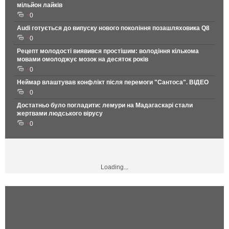
мільйон лайків
0
Audi готується до випуску нового покоління позашляховика Q8
0
Рецепт молодості виявився простішим: володіння кількома
мовами омолоджує мозок на десяток років
0
Неймар влаштував конфлікт після перемоги "Сантоса". ВІДЕО
0
Достатньо було погладити: лемури на Мадагаскарі стали
жертвами людського вірусу
0
Loading...