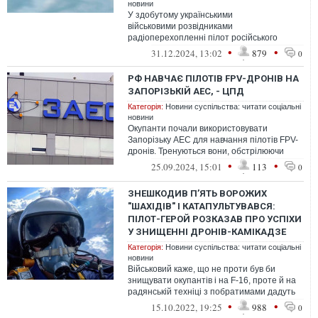
новини
У здобутому українськими
військовими розвідниками
радіоперехопленні пілот російського
гелікоптера Мі-8, підбитого ракетою,
•
•
31.12.2024, 13:02
879
0
запущеною з морського дрона...
РФ НАВЧАЄ ПІЛОТІВ FPV-ДРОНІВ НА
ЗАПОРІЗЬКІЙ АЕС, - ЦПД
Категорія:
Новини суспільства: читати соціальні
новини
Окупанти почали використовувати
Запорізьку АЕС для навчання пілотів FPV-
дронів. Тренуються вони, обстрілюючи
Нікополь Дніпропетровської області.
•
•
25.09.2024, 15:01
113
0
ЗНЕШКОДИВ П’ЯТЬ ВОРОЖИХ
"ШАХІДІВ" І КАТАПУЛЬТУВАВСЯ:
ПІЛОТ-ГЕРОЙ РОЗКАЗАВ ПРО УСПІХИ
У ЗНИЩЕННІ ДРОНІВ-КАМІКАДЗЕ
Категорія:
Новини суспільства: читати соціальні
новини
Військовий каже, що не проти був би
знищувати окупантів і на F-16, проте й на
радянській техніці з побратимами дадуть
росіянам прикурити
•
•
15.10.2022, 19:25
988
0