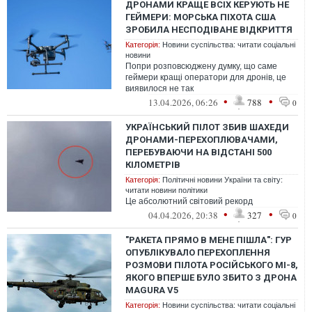
ДРОНАМИ КРАЩЕ ВСІХ КЕРУЮТЬ НЕ
ГЕЙМЕРИ: МОРСЬКА ПІХОТА США
ЗРОБИЛА НЕСПОДІВАНЕ ВІДКРИТТЯ
Категорія:
Новини суспільства: читати соціальні
новини
Попри розповсюджену думку, що саме
геймери кращі оператори для дронів, це
виявилося не так
•
•
13.04.2026, 06:26
788
0
УКРАЇНСЬКИЙ ПІЛОТ ЗБИВ ШАХЕДИ
ДРОНАМИ-ПЕРЕХОПЛЮВАЧАМИ,
ПЕРЕБУВАЮЧИ НА ВІДСТАНІ 500
КІЛОМЕТРІВ
Категорія:
Політичні новини України та світу:
читати новини політики
Це абсолютний світовий рекорд
•
•
04.04.2026, 20:38
327
0
"РАКЕТА ПРЯМО В МЕНЕ ПІШЛА": ГУР
ОПУБЛІКУВАЛО ПЕРЕХОПЛЕННЯ
РОЗМОВИ ПІЛОТА РОСІЙСЬКОГО МІ-8,
ЯКОГО ВПЕРШЕ БУЛО ЗБИТО З ДРОНА
MAGURA V5
Категорія:
Новини суспільства: читати соціальні