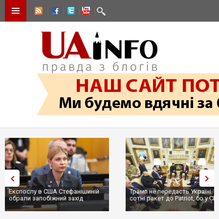
Експослу в США Стефанішиній
Трамп не передасть Україні
обрали запобіжний захід
сотні ракет до Patriot, бо у С
...