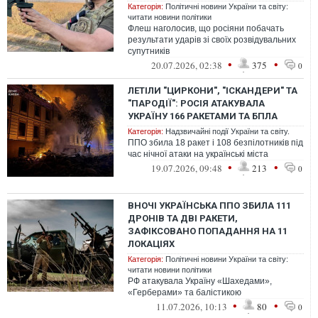
Категорія:
Політичні новини України та світу:
читати новини політики
Флеш наголосив, що росіяни побачать
результати ударів зі своїх розвідувальних
супутників
•
•
20.07.2026, 02:38
375
0
ЛЕТІЛИ "ЦИРКОНИ", "ІСКАНДЕРИ" ТА
"ПАРОДІЇ": РОСІЯ АТАКУВАЛА
УКРАЇНУ 166 РАКЕТАМИ ТА БПЛА
Категорія:
Надзвичайні події України та світу.
ППО збила 18 ракет і 108 безпілотників під
час нічної атаки на українські міста
•
•
19.07.2026, 09:48
213
0
ВНОЧІ УКРАЇНСЬКА ППО ЗБИЛА 111
ДРОНІВ ТА ДВІ РАКЕТИ,
ЗАФІКСОВАНО ПОПАДАННЯ НА 11
ЛОКАЦІЯХ
Категорія:
Політичні новини України та світу:
читати новини політики
РФ атакувала Україну «Шахедами»,
«Герберами» та балістикою
•
•
11.07.2026, 10:13
80
0