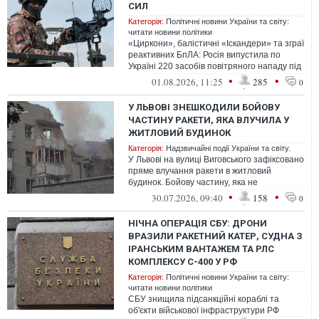
СИЛ
Категорія:
Політичні новини України та світу:
читати новини політики
«Циркони», балістичні «Іскандери» та зграї
реактивних БпЛА: Росія випустила по
Україні 220 засобів повітряного нападу під
час нічної атаки 1 серпня
•
•
01.08.2026, 11:25
285
0
У ЛЬВОВІ ЗНЕШКОДИЛИ БОЙОВУ
ЧАСТИНУ РАКЕТИ, ЯКА ВЛУЧИЛА У
ЖИТЛОВИЙ БУДИНОК
Категорія:
Надзвичайні події України та світу.
У Львові на вулиці Виговського зафіксовано
пряме влучання ракети в житловий
будинок. Бойову частину, яка не
здетонувала, вже знешкодили. Попереду
•
•
30.07.2026, 09:40
158
0
— ро...
НІЧНА ОПЕРАЦІЯ СБУ: ДРОНИ
ВРАЗИЛИ РАКЕТНИЙ КАТЕР, СУДНА З
ІРАНСЬКИМ ВАНТАЖЕМ ТА РЛС
КОМПЛЕКСУ С-400 У РФ
Категорія:
Політичні новини України та світу:
читати новини політики
СБУ знищила підсанкційні кораблі та
об'єкти військової інфраструктури РФ