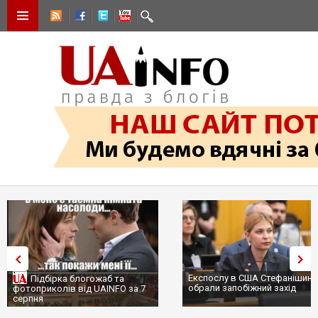
Експослу в США Стефанішині
Підбірка блогожаб та
обрали запобіжний захід
фотоприколів від UAINFO за 7
серпня