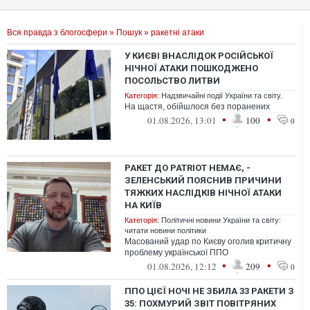
Вся правда з блогосфери
»
Пошук
» ракетні атаки
У КИЄВІ ВНАСЛІДОК РОСІЙСЬКОЇ
НІЧНОЇ АТАКИ ПОШКОДЖЕНО
ПОСОЛЬСТВО ЛИТВИ
Категорія:
Надзвичайні події України та світу.
На щастя, обійшлося без поранених
•
•
01.08.2026, 13:01
100
0
РАКЕТ ДО PATRIOT НЕМАЄ, -
ЗЕЛЕНСЬКИЙ ПОЯСНИВ ПРИЧИНИ
ТЯЖКИХ НАСЛІДКІВ НІЧНОЇ АТАКИ
НА КИЇВ
Категорія:
Політичні новини України та світу:
читати новини політики
Масований удар по Києву оголив критичну
проблему української ППО
•
•
01.08.2026, 12:12
209
0
ППО ЦІЄЇ НОЧІ НЕ ЗБИЛА 33 РАКЕТИ З
35: ПОХМУРИЙ ЗВІТ ПОВІТРЯНИХ