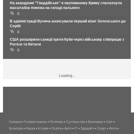
На аеродромі "Гвардійське" в окупованому Криму спалахнула
масштабна пожежа на складі пального
0
В адміністрації Вучича анонсували перший візит Зеленського до
Сербії
0
США розширили санкції проти Куби через військову співпрацю з
Росією та Китаєм
0
Loading...
Головна
•
Головні новини
•
Політика
•
Суспільство
•
Економіка
беспроводной
•
Світ
•
Культура
•
Наука
•
Історія
•
Освіта
•
Авто
•
IT
•
Здоров'я
интернет
•
Спорт
•
Фото
•