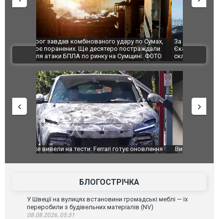
по Сумах,
За 2000 кілометрів від кордону з Україною: в
"Мої іграш
траждали
Єкатеринбурзі після атаки дронів загорівся
суперкарів
ВІДЕО
ині. ФОТО
склад Wildberries. ФОТО. ВІДЕО
оновлення
Вийшов трейлер нової екранізації легендарного
Зеленський
фільму "Афера Томаса Крауна"
перемовин
БЛОГОСТРІЧКА
У Швеції на вулицях встановини громадські меблі — їх
переробили з будівельних матеріалів (NV)
08.08.2026, 05:31