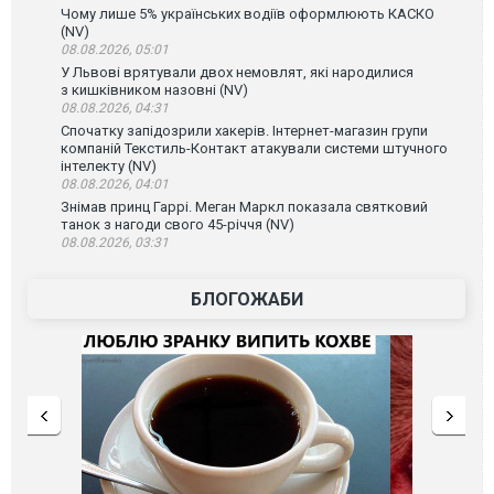
Чому лише 5% українських водіїв оформлюють КАСКО
(NV)
08.08.2026, 05:01
У Львові врятували двох немовлят, які народилися
з кишківником назовні (NV)
08.08.2026, 04:31
Спочатку запідозрили хакерів. Інтернет-магазин групи
компаній Текстиль-Контакт атакували системи штучного
інтелекту (NV)
08.08.2026, 04:01
Знімав принц Гаррі. Меган Маркл показала святковий
танок з нагоди свого 45-річчя (NV)
08.08.2026, 03:31
БЛОГОЖАБИ