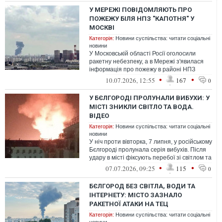
У МЕРЕЖІ ПОВІДОМЛЯЮТЬ ПРО
ПОЖЕЖУ БІЛЯ НПЗ "КАПОТНЯ" У
МОСКВІ
Категорія:
Новини суспільства: читати соціальні
новини
У Московській області Росії оголосили
ракетну небезпеку, а в Мережі з'явилася
інформація про пожежу в районі НПЗ
Капотня в Москві
•
•
10.07.2026, 12:55
167
0
У БЄЛГОРОДІ ПРОЛУНАЛИ ВИБУХИ: У
МІСТІ ЗНИКЛИ СВІТЛО ТА ВОДА.
ВІДЕО
Категорія:
Новини суспільства: читати соціальні
новини
У ніч проти вівторка, 7 липня, у російському
Бєлгороді пролунала серія вибухів. Після
удару в місті фіксують перебої зі світлом та
водопостачанням.
•
•
07.07.2026, 09:25
115
0
БЄЛГОРОД БЕЗ СВІТЛА, ВОДИ ТА
ІНТЕРНЕТУ: МІСТО ЗАЗНАЛО
РАКЕТНОЇ АТАКИ НА ТЕЦ
Категорія:
Новини суспільства: читати соціальні