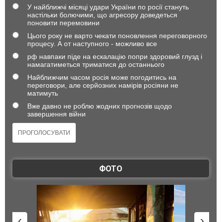
У найближчі місяці удари України по росії стануть
настільки болючими, що агресору доведеться
поновити перемовини
Цього року не варто чекати поновлення переговорного
процесу. А от наступного - можливо все
рф навпаки піде на ескалацію попри здоровий глузд і
намагатиметься триматися до останнього
Найближчим часом росія може погодитись на
переговори, але серйозних намірів росіяни не
матимуть
Вже давно не роблю жодних прогнозів щодо
завершення війни
ФОТО