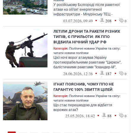
новини
У російському Бєлгороді після ракетної
атаки на об'єкт енергетичної
інфраструктури - Мічурінську ТЕЦ -
зафіксовано масштабні перебої із
•
•
03.07.2026, 09:49
208
0
життєзабезпече...
ЛЕТІЛИ ДРОНИ ТА РАКЕТИ РІЗНИХ
ТИПІВ, Є ПРИЛЬОТИ: ЯК ППО
ВІДБИЛА НІЧНИЙ УДАР РФ
Категорія:
Політичні новини України та світу:
читати новини політики
Цієї ночі ворог атакував Україну
протикорабельними ракетами "Циркон",
балістичними ракетами "Іскандер-М",
ударними дронами та дронами-
•
•
28.06.2026, 12:36
187
0
імітаторами
ІГНАТ ПОЯСНИВ, ЧОМУ ППО НЕ
ГАРАНТУЄ 100% ЗБИТТЯ ЦІЛЕЙ
Категорія:
Політичні новини України та світу:
читати новини політики
Що стає перешкодою для відбиття
ворожих атак?
•
•
25.05.2026, 18:42
88
0