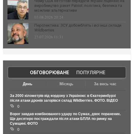
Чому США не готові передати Україні ліцензію на
виробництво ракет Patriot: політика, безпека та
можливі альтернативи
03.08.2026 20:24
Перспектива: ЗСУ добомблять і всі інші склади
Wildberries
23.07.2026 11:31
ОБГОВОРЮВАНЕ
|
ПОПУЛЯРНЕ
День
Місяць
За весь час
За 2000 кілометрів від кордону з Україною: в Єкатеринбурзі
після атаки дронів загорівся склад Wildberries. ФОТО. ВІДЕО
0
Ворог завдав комбінованого удару по Сумах, двоє поранених.
Ще десятеро постраждали після атаки БПЛА по ринку на
Сумщині. ФОТО
0