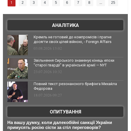
1
2
3
4
5
6
7
8
...
25
АНАЛІТИКА
Кремль не готовий до компромісів і прагне
досягти своїх цілей війною, - Foreign Affairs
03.08.2026 13:02
Звільнення Сирського знаменує кінець епохи
"старої гвардії" в українській армії — NYT
23.07.2026 10:32
Повний текст резонансного брифінга Михайла
Федорова
18.07.2026 09:27
ОПИТУВАННЯ
На вашу думку, коли далекобійні санкції України
примусять росію сісти за стіл переговорів?