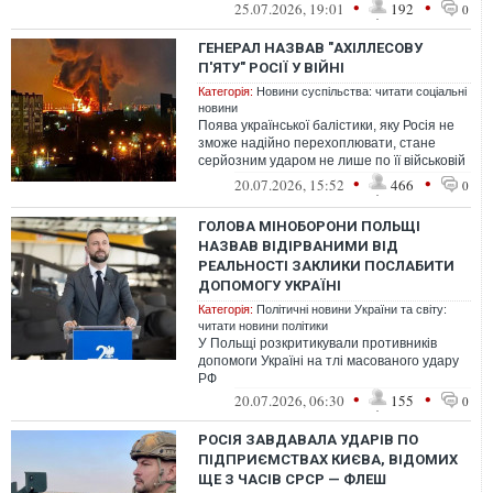
•
•
25.07.2026, 19:01
192
0
ГЕНЕРАЛ НАЗВАВ "АХІЛЛЕСОВУ
П'ЯТУ" РОСІЇ У ВІЙНІ
Категорія:
Новини суспільства: читати соціальні
новини
Поява української балістики, яку Росія не
зможе надійно перехоплювати, стане
серйозним ударом не лише по її військовій
інфраструктурі, а й по відчуттю...
•
•
20.07.2026, 15:52
466
0
ГОЛОВА МІНОБОРОНИ ПОЛЬЩІ
НАЗВАВ ВІДІРВАНИМИ ВІД
РЕАЛЬНОСТІ ЗАКЛИКИ ПОСЛАБИТИ
ДОПОМОГУ УКРАЇНІ
Категорія:
Політичні новини України та світу:
читати новини політики
У Польщі розкритикували противників
допомоги Україні на тлі масованого удару
РФ
•
•
20.07.2026, 06:30
155
0
РОСІЯ ЗАВДАВАЛА УДАРІВ ПО
ПІДПРИЄМСТВАХ КИЄВА, ВІДОМИХ
ЩЕ З ЧАСІВ СРСР — ФЛЕШ