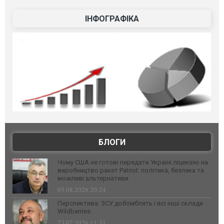
ІНФОГРАФІКА
БЛОГИ
Чому США не готові передати Україні ліцензію на
виробництво ракет Patriot: політика, безпека та
можливі альтернативи
03.08.2026 20:24
Перспектива: ЗСУ добомблять і всі інші склади
Wildberries
23.07.2026 11:31