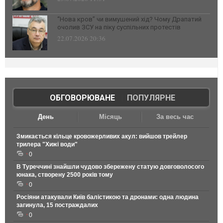
“Нова кров” чи вимушений хід? Чому Драпатий
очолив ЗСУ на піку суспільних протестів
22.07.2026 20:36
ОБГОВОРЮВАНЕ
|
ПОПУЛЯРНЕ
День
Місяць
За весь час
Змикається кільце кровожерливих акул: вийшов трейлер
трилера "Хижі води"
0
В Туреччині знайшли чудово збережену статую довговолосого
юнака, створену 2500 років тому
0
Росіяни атакували Київ балістикою та дронами: одна людина
загинула, 15 постраждалих
0