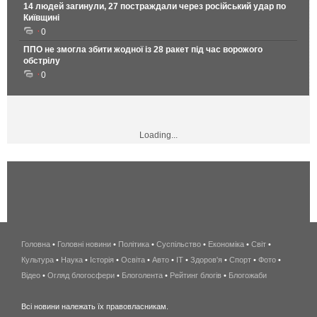
14 людей загинули, 27 постраждали через російський удар по
Київщині
0
ППО не змогла збити жодної із 28 ракет під час ворожого
обстрілу
0
Loading...
Головна
•
Головні новини
•
Політика
•
Суспільство
•
Економіка
беспроводной
•
Світ
•
Культура
•
Наука
•
Історія
•
Освіта
•
Авто
•
IT
•
Здоров'я
интернет
•
Спорт
•
Фото
•
Відео
•
Огляд блогосфери
•
Блоголента
•
Рейтинг блогів
киев
•
Блогожаби
и
Всі новини належать їх правовласникам.
область