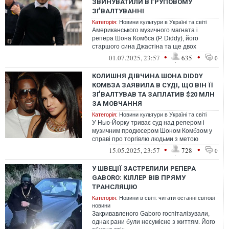
ЗВИНУВАТИЛИ В ГРУПОВОМУ
ЗҐВАЛТУВАННІ
Категорія:
Новини культури в Україні та світі
Американського музичного магната і
репера Шона Комбса (P. Diddy), його
старшого сина Джастіна та ще двох
чоловіків звинувачують у «жорстокому
•
•
01.07.2025, 23:57
635
0
груповом...
КОЛИШНЯ ДІВЧИНА ШОНА DIDDY
КОМБЗА ЗАЯВИЛА В СУДІ, ЩО ВІН ЇЇ
ЗҐВАЛТУВАВ ТА ЗАПЛАТИВ $20 МЛН
ЗА МОВЧАННЯ
Категорія:
Новини культури в Україні та світі
У Нью-Йорку триває суд над репером і
музичним продюсером Шоном Комбзом у
справі про торгівлю людьми з метою
сексуальної експлуатації
•
•
15.05.2025, 23:57
728
0
У ШВЕЦІЇ ЗАСТРЕЛИЛИ РЕПЕРА
GABORO: КІЛЛЕР ВІВ ПРЯМУ
ТРАНСЛЯЦІЮ
Категорія:
Новини в світі: читати останні світові
новини
Закривавленого Gaboro госпіталізували,
однак рани були несумісне з життям. Його