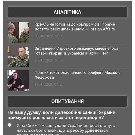
АНАЛІТИКА
Кремль не готовий до компромісів і прагне
досягти своїх цілей війною, - Foreign Affairs
03.08.2026 13:02
Звільнення Сирського знаменує кінець епохи
"старої гвардії" в українській армії — NYT
23.07.2026 10:32
Повний текст резонансного брифінга Михайла
Федорова
18.07.2026 09:27
ОПИТУВАННЯ
На вашу думку, коли далекобійні санкції України
примусять росію сісти за стіл переговорів?
У найближчі місяці удари України по росії стануть
настільки болючими, що агресору доведеться