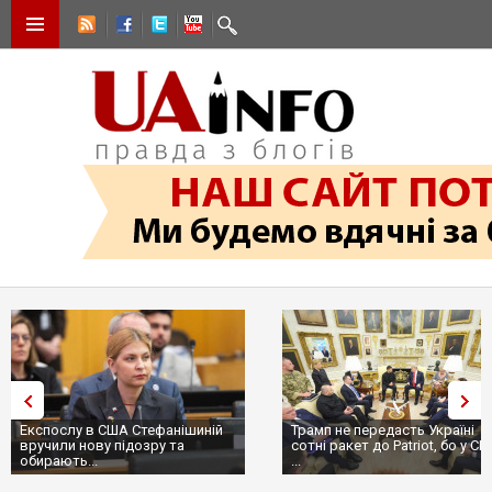
Експослу в США Стефанішиній
Трамп не передасть Україні
вручили нову підозру та
сотні ракет до Patriot, бо у С
обирають...
...