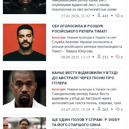
Американський репер Каньє Вест
опублікував відкритий лист, у якому
перепросив за свої антисемітські заяви
та футболки зі свастикою, випущені у 2025
•
•
27.01.2026, 21:32
445
0
ро...
СБУ ОГОЛОСИЛА В РОЗШУК
РОСІЙСЬКОГО РЕПЕРА ТІМАТІ
Категорія:
Новини культури в Україні та світі
Служба безпеки України оголосила в
розшук російського репера-пропагандиста
Тіматі – Тимура Юнусова
•
•
08.09.2025, 13:15
232
0
КАНЬЄ ВЕСТУ ВІДМОВИЛИ У В'ЇЗДІ
ДО АВСТРАЛІЇ ЧЕРЕЗ ПІСНЮ ПРО
ГІТЛЕРА
Категорія:
Новини культури в Україні та світі
Скандальному реперу Каньє Весту
відмовили у в'їзді до Австралії через
антисемітські тексти пісень, зокрема, трек
під назвою "Heil Hitler"
•
•
03.07.2025, 15:29
202
0
ЩЕ ОДИН ПОЗОВ У СПРАВІ: P. DIDDY
ТА ЙОГО СТАРШОГО СИНА