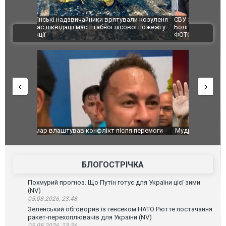
и козуленя
СБУ за сприяння Нацполіції та правоохоронців
Росіяни ат
ї пожежі у
Болгарії затримала міжнародного наркобарона.
одна людин
ВІДЕО
ФОТО
перемоги
Мудрик провів перший матч за "Челсі" після
Українські
допінгової дискваліфікації. ВІДЕО
під час лік
Франції
БЛОГОСТРІЧКА
Похмурий прогноз. Що Путін готує для України цієї зими
(NV)
05.08.2026, 23:48
Зеленський обговорив із генсеком НАТО Рютте постачання
ракет-перехоплювачів для України (NV)
05.08.2026, 23:36