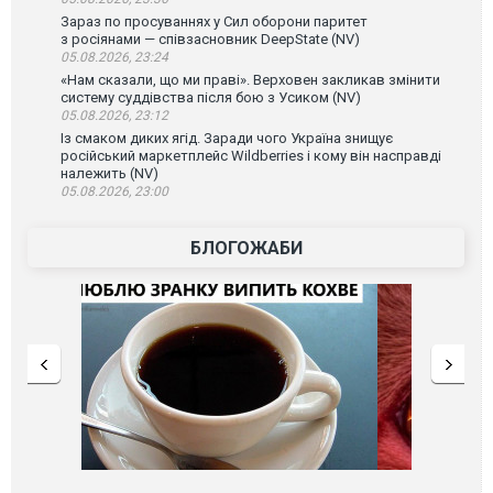
Зараз по просуваннях у Сил оборони паритет
з росіянами — співзасновник DeepState (NV)
05.08.2026, 23:24
«Нам сказали, що ми праві». Верховен закликав змінити
систему суддівства після бою з Усиком (NV)
05.08.2026, 23:12
Із смаком диких ягід. Заради чого Україна знищує
російський маркетплейс Wildberries і кому він насправді
належить (NV)
05.08.2026, 23:00
БЛОГОЖАБИ