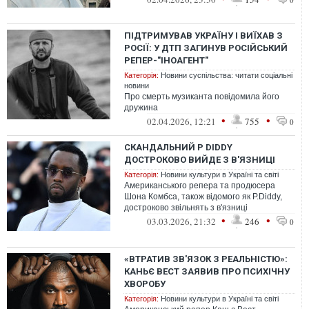
рішення ор...
ПІДТРИМУВАВ УКРАЇНУ І ВИЇХАВ З
РОСІЇ: У ДТП ЗАГИНУВ РОСІЙСЬКИЙ
РЕПЕР-"ІНОАГЕНТ"
Категорія:
Новини суспільства: читати соціальні
новини
Про смерть музиканта повідомила його
дружина
•
•
02.04.2026, 12:21
755
0
СКАНДАЛЬНИЙ P DIDDY
ДОСТРОКОВО ВИЙДЕ З В'ЯЗНИЦІ
Категорія:
Новини культури в Україні та світі
Американського репера та продюсера
Шона Комбса, також відомого як P.Diddy,
достроково звільнять з в'язниці
•
•
03.03.2026, 21:32
246
0
«ВТРАТИВ ЗВ'ЯЗОК З РЕАЛЬНІСТЮ»:
КАНЬЄ ВЕСТ ЗАЯВИВ ПРО ПСИХІЧНУ
ХВОРОБУ
Категорія:
Новини культури в Україні та світі