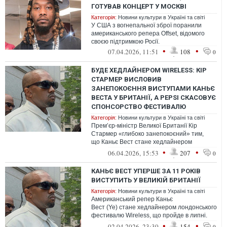
ГОТУВАВ КОНЦЕРТ У МОСКВІ
Категорія:
Новини культури в Україні та світі
У США з вогнепальної зброї поранили
американського репера Offset, відомого
своєю підтримкою Росії.
•
•
07.04.2026, 11:51
108
0
БУДЕ ХЕДЛАЙНЕРОМ WIRELESS: КІР
СТАРМЕР ВИСЛОВИВ
ЗАНЕПОКОЄННЯ ВИСТУПАМИ КАНЬЄ
ВЕСТА У БРИТАНІЇ, А PEPSI СКАСОВУЄ
СПОНСОРСТВО ФЕСТИВАЛЮ
Категорія:
Новини культури в Україні та світі
Премʼєр-міністр Великої Британії Кір
Стармер «глибоко занепокоєний» тим,
що Каньє Вест стане хедлайнером
лондонського фестивалю Wireless.
•
•
06.04.2026, 15:53
207
0
Водночас Pep...
КАНЬЄ ВЕСТ УПЕРШЕ ЗА 11 РОКІВ
ВИСТУПИТЬ У ВЕЛИКІЙ БРИТАНІЇ
Категорія:
Новини культури в Україні та світі
Американський репер Каньє
Вест (Ye) стане хедлайнером лондонського
фестивалю Wireless, що пройде в липні.
Єврейська громада виступила проти
•
•
02.04.2026, 23:30
154
0