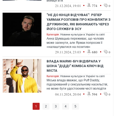
вбивця втік
•
•
21.12.2024, 19:01
774
0
"НЕ ДО КІНЦЯ ВІДЧУВАЄ": РЕПЕР
YARMAK РОЗПОВІВ ПРО КОНФЛІКТИ З
ДРУЖИНОЮ, ЯКІ ВИНИКАЮТЬ ЧЕРЕЗ
ЙОГО СЛУЖБУ В ЗСУ
Категорія:
Новини культури в Україні та світі
Анна Шумацька переживає, що чоловік
може загинути, але Ярмак попросив її
«налаштуватися на позитив»
•
•
29.11.2024, 23:03
680
0
ВЛАДА МАЯМІ-БІЧ ВІДІБРАЛА У
ШОНА "ДІДДІ" КОМБСА КЛЮЧ ВІД
МІСТА
Категорія:
Новини культури в Україні та світі
Міська влада вважає, що Puff Daddy,
підозрюваний у сексуальному насильстві,
не може бути удостоєним честі володіти
ключем від міста. Репер продовжує з...
•
•
04.11.2024, 20:04
594
0
1
2
3
4
5