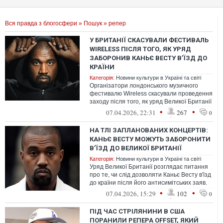
Вся правда з блогосфери
»
Пошук
» репер
У БРИТАНІЇ СКАСУВАЛИ ФЕСТИВАЛЬ
WIRELESS ПІСЛЯ ТОГО, ЯК УРЯД
ЗАБОРОНИВ КАНЬЄ ВЕСТУ ВʼЇЗД ДО
КРАЇНИ
Категорія:
Новини культури в Україні та світі
Організатори лондонського музичного
фестивалю Wireless скасували проведення
заходу після того, як уряд Великої Британії
заборонив Каньє Весту вʼїзд до...
•
•
07.04.2026, 22:31
267
0
НА ТЛІ ЗАПЛАНОВАНИХ КОНЦЕРТІВ:
КАНЬЄ ВЕСТУ МОЖУТЬ ЗАБОРОНИТИ
ВʼЇЗД ДО ВЕЛИКОЇ БРИТАНІЇ
Категорія:
Новини культури в Україні та світі
Уряд Великої Британії розглядає питання
про те, чи слід дозволяти Каньє Весту в'їзд
до країни після його антисимітських заяв.
Сам репер заявляє про ба...
•
•
07.04.2026, 15:29
102
0
ПІД ЧАС СТРІЛЯНИНИ В США
ПОРАНИЛИ РЕПЕРА OFFSET, ЯКИЙ