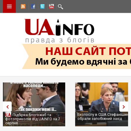
Експослу в США Стефанішині
Підбірка блогожаб та
обрали запобіжний захід
фотоприколів від UAINFO за 7
серпня