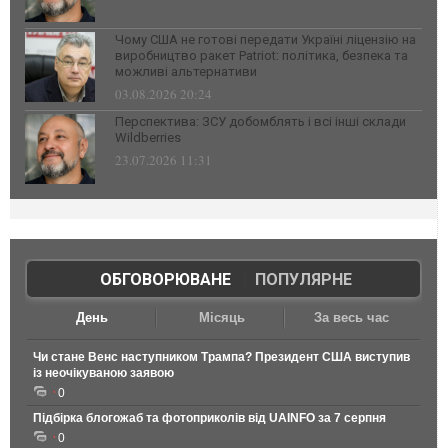
Чому США не готові передати Україні ліцензію на
виробництво ракет Patriot: політика, безпека та
можливі альтернативи
03.08.2026 20:24
Перспектива: ЗСУ добомблять і всі інші склади
Wildberries
23.07.2026 11:31
ОБГОВОРЮВАНЕ
|
ПОПУЛЯРНЕ
День
Місяць
За весь час
Чи стане Венс наступником Трампа? Президент США виступив
із неочікуваною заявою
0
Підбірка блогожаб та фотоприколів від UAINFO за 7 серпня
0