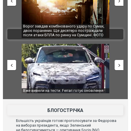
Ворог завдав комбінованого удару по Сумах,
За 2000 кі
двоє поранених. Ще десятеро постраждали
Єкатеринбу
ВІДЕО
після атаки БПЛА по ринку на Сумщині. ФОТО
склад Wild
Вже вивели на тести: Ferrari готує оновлення
Вийшов тре
позашляховика Purosangue. ВІДЕО
фільму "Аф
БЛОГОСТРІЧКА
Більшість українців готові проголосувати за Федорова
на виборах президента, якщо Зеленський
не балотуватиметься — опитування Socis (NV)