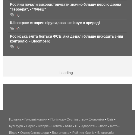
Росіяни почали використовувати значно більшу версію дрона
"Гербера", - "Флеш"
0
ШІ вперше створив віруси, яких не існує в природі
0
Російська еліта боїться ФСБ, яка дедалі більше виходить з-під
контролю, - Bloomberg
0
Loading...
Головна
•
Головні новини
•
Політика
•
Суспільство
•
Економіка
беспроводной
•
Світ
•
Культура
•
Наука
•
Історія
•
Освіта
•
Авто
•
IT
•
Здоров'я
интернет
•
Спорт
•
Фото
•
Відео
•
Огляд блогосфери
•
Блоголента
•
Рейтинг блогів
киев
•
Блогожаби