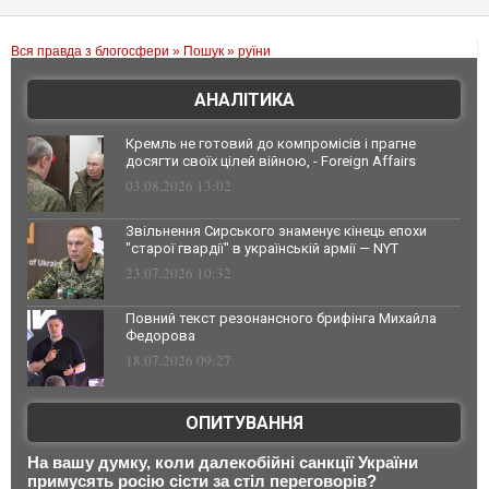
Вся правда з блогосфери
»
Пошук
» руїни
АНАЛІТИКА
Кремль не готовий до компромісів і прагне
досягти своїх цілей війною, - Foreign Affairs
03.08.2026 13:02
Звільнення Сирського знаменує кінець епохи
"старої гвардії" в українській армії — NYT
23.07.2026 10:32
Повний текст резонансного брифінга Михайла
Федорова
18.07.2026 09:27
ОПИТУВАННЯ
На вашу думку, коли далекобійні санкції України
примусять росію сісти за стіл переговорів?