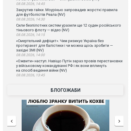
08.08.2026, 14:45
Закрутив гайки. Моурінью запровадив жорсткі правила
для футболістів Реала (NV)
08.08.2026, 14:30
Сили безпілотних систем уразили ще 12 суден російського
тіньового флоту — відео (NV)
08.08.2026, 14:15
«Смертельний дефіцит». Чим ризикує Україна без
протиракет для балістики і чи можна щось зробити —
західні ЗМІ (NV)
08.08.2026, 14:00
«Ожвити» наступ. Навіщо Путін зараз провів перестановки
у військовому командуванні РФ і як вони вплинуть
на спосіб ведення війни (NV)
08.08.2026, 13:45
БЛОГОЖАБИ