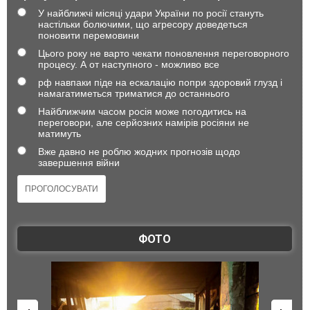
У найближчі місяці удари України по росії стануть
настільки болючими, що агресору доведеться
поновити перемовини
Цього року не варто чекати поновлення переговорного
процесу. А от наступного - можливо все
рф навпаки піде на ескалацію попри здоровий глузд і
намагатиметься триматися до останнього
Найближчим часом росія може погодитись на
переговори, але серйозних намірів росіяни не
матимуть
Вже давно не роблю жодних прогнозів щодо
завершення війни
ФОТО