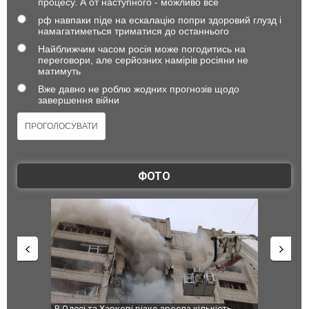
процесу. А от наступного - можливо все
рф навпаки піде на ескалацію попри здоровий глузд і
намагатиметься триматися до останнього
Найближчим часом росія може погодитись на
переговори, але серйозних намірів росіяни не
матимуть
Вже давно не роблю жодних прогнозів щодо
завершення війни
ФОТО
В Одесі та Харкові різко зросла кількість
Ворог завда