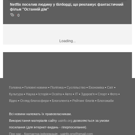
Netflix поселив людину у білборді, що рекламує фантастичний
фільм "Останній дім"
0
Loading...
Головна
•
Головні новини
•
Політика
•
Суспільство
•
Економіка
беспроводной
•
Світ
•
Культура
•
Наука
•
Історія
•
Освіта
•
Авто
•
IT
•
Здоров'я
интернет
•
Спорт
•
Фото
•
Відео
•
Огляд блогосфери
•
Блоголента
•
Рейтинг блогів
киев
•
Блогожаби
и
Всі новини належать їх правовласникам.
область
Використання матеріалів сайту
uainfo.org
дозволяється за умови
wimax
посилання (для інтернет-видань - гіперпосилання).
интернет
Про нас
.
Контактна інформація
.
uainfo.org@gmail.com
в