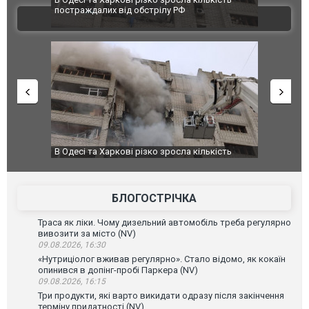
постраждалих від обстрілу РФ
двоє поране
ВІДЕО
після атаки
В Одесі та Харкові різко зросла кількість
У парламент
постраждалих від обстрілу РФ
БЛОГОСТРІЧКА
Траса як ліки. Чому дизельний автомобіль треба регулярно
вивозити за місто (NV)
09.08.2026, 16:30
«Нутриціолог вживав регулярно». Стало відомо, як кокаїн
опинився в допінг-пробі Паркера (NV)
09.08.2026, 16:15
Три продукти, які варто викидати одразу після закінчення
терміну придатності (NV)