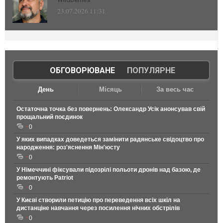
23.07.2026 11:31
ОБГОВОРЮВАНЕ
|
ПОПУЛЯРНЕ
День
Місяць
За весь час
Остаточна точка без повернень: Олександр Усік анонсував свій
прощальний поєдинок
0
У яких випадках доведеться замінити радянське свідоцтво про
народження: роз'яснення Мін'юсту
0
У Німеччині фіксували підозрілі польоти дронів над базою, де
ремонтують Patriot
0
У Києві створили петицію про переведення всіх шкіл на
дистанціне навчання через посилення нічних обстрілів
0