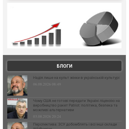
БЛОГИ
Надія лише на культ жінки в українській культурі
06.08.2026 08:49
Чому США не готові передати Україні ліцензію на
виробництво ракет Patriot: політика, безпека та
можливі альтернативи
03.08.2026 20:24
Перспектива: ЗСУ добомблять і всі інші склади
Wildberries