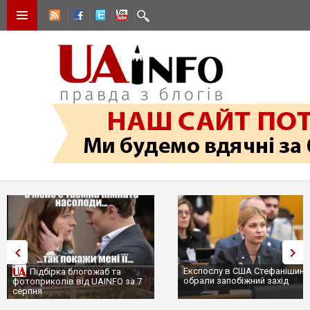
Експослу в США Стефанішині
Підбірка блогожаб та
обрали запобіжний захід
фотоприколів від UAINFO за 7
серпня