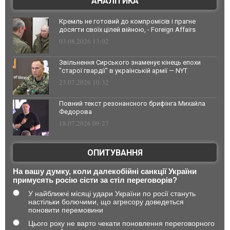
АНАЛІТИКА
Кремль не готовий до компромісів і прагне
досягти своїх цілей війною, - Foreign Affairs
03.08.2026 13:02
Звільнення Сирського знаменує кінець епохи
"старої гвардії" в українській армії — NYT
23.07.2026 10:32
Повний текст резонансного брифінга Михайла
Федорова
18.07.2026 09:27
ОПИТУВАННЯ
На вашу думку, коли далекобійні санкції України
примусять росію сісти за стіл переговорів?
У найближчі місяці удари України по росії стануть
настільки болючими, що агресору доведеться
поновити перемовини
Цього року не варто чекати поновлення переговорного