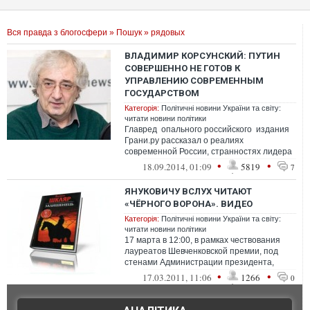
Вся правда з блогосфери
»
Пошук
» рядовых
ВЛАДИМИР КОРСУНСКИЙ: ПУТИН
СОВЕРШЕННО НЕ ГОТОВ К
УПРАВЛЕНИЮ СОВРЕМЕННЫМ
ГОСУДАРСТВОМ
Категорія:
Політичні новини України та світу:
читати новини політики
Главред опального российского издания
Грани.ру рассказал о реалиях
современной России, странностях лидера
государства, о настроениях рядов...
•
•
18.09.2014, 01:09
5819
7
ЯНУКОВИЧУ ВСЛУХ ЧИТАЮТ
«ЧЁРНОГО ВОРОНА». ВИДЕО
Категорія:
Політичні новини України та світу:
читати новини політики
17 марта в 12:00, в рамках чествования
лауреатов Шевченковской премии, под
стенами Администрации президента,
прошла акция «Президентские чтения&...
•
•
17.03.2011, 11:06
1266
0