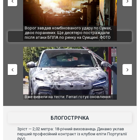
Ворог завдав комбінованого удару по Сумах,
За 2000 кіл
двоє поранених. Ще десятеро постраждали
Єкатеринбур
ВІДЕО
після атаки БПЛА по ринку на Сумщині. ФОТО
склад Wildb
Вже вивели на тести: Ferrari готує оновлення
Вийшов трей
позашляховика Purosangue. ВІДЕО
фільму "Аф
БЛОГОСТРІЧКА
Зріст — 2,02 метра: 18-річний вихованець Динамо уклав
перший професійний контракт із клубом еліти Португалії
(NV)