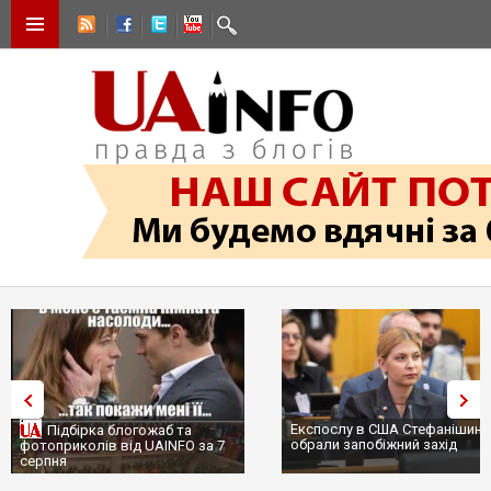
Експослу в США Стефанішині
Підбірка блогожаб та
обрали запобіжний захід
фотоприколів від UAINFO за 7
серпня