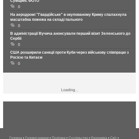
Сумщині. ФОТО
0
На аеродромі "Гвардійське" в окупованому Криму спалахнула
масштабна пожежа на складі пального
0
В адміністрації Вучича анонсували перший візит Зеленського до
Сербії
0
США розширили санкції проти Куби через військову співпрацю з
Росією та Китаєм
0
Loading...
Головна
•
Головні новини
•
Політика
•
Суспільство
•
Економіка
беспроводной
•
Світ
•