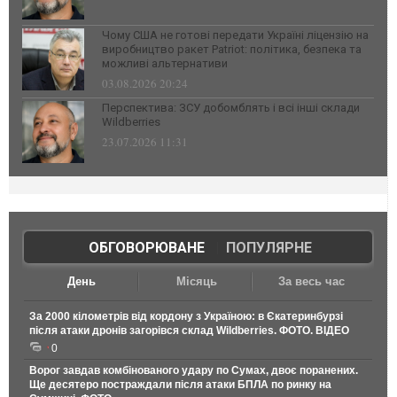
Чому США не готові передати Україні ліцензію на
виробництво ракет Patriot: політика, безпека та
можливі альтернативи
03.08.2026 20:24
Перспектива: ЗСУ добомблять і всі інші склади
Wildberries
23.07.2026 11:31
ОБГОВОРЮВАНЕ
|
ПОПУЛЯРНЕ
День
Місяць
За весь час
За 2000 кілометрів від кордону з Україною: в Єкатеринбурзі
після атаки дронів загорівся склад Wildberries. ФОТО. ВІДЕО
0
Ворог завдав комбінованого удару по Сумах, двоє поранених.
Ще десятеро постраждали після атаки БПЛА по ринку на