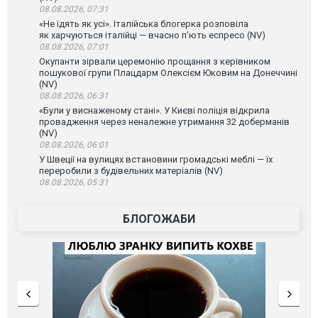
08.08.2026, 07:31
«Не їдять як усі». Італійська блогерка розповіла
як харчуються італійці — вчасно п’ють еспресо (NV)
08.08.2026, 07:01
Окупанти зірвали церемонію прощання з керівником
пошукової групи Плацдарм Олексієм Юковим на Донеччині
(NV)
08.08.2026, 06:31
«Були у виснаженому стані». У Києві поліція відкрила
провадження через неналежне утримання 32 доберманів
(NV)
08.08.2026, 06:01
У Швеції на вулицях встановини громадські меблі — їх
переробили з будівельних матеріалів (NV)
08.08.2026, 05:31
БЛОГОЖАБИ