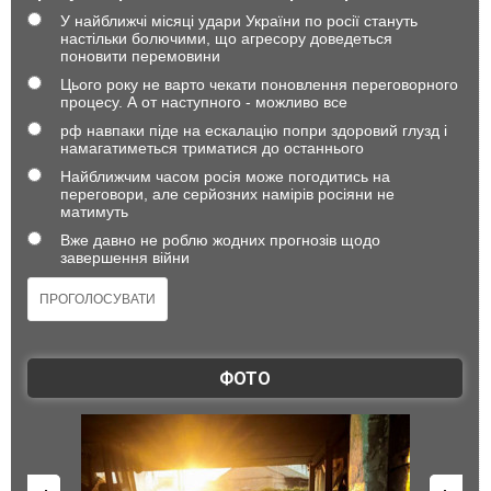
У найближчі місяці удари України по росії стануть
настільки болючими, що агресору доведеться
поновити перемовини
Цього року не варто чекати поновлення переговорного
процесу. А от наступного - можливо все
рф навпаки піде на ескалацію попри здоровий глузд і
намагатиметься триматися до останнього
Найближчим часом росія може погодитись на
переговори, але серйозних намірів росіяни не
матимуть
Вже давно не роблю жодних прогнозів щодо
завершення війни
ФОТО