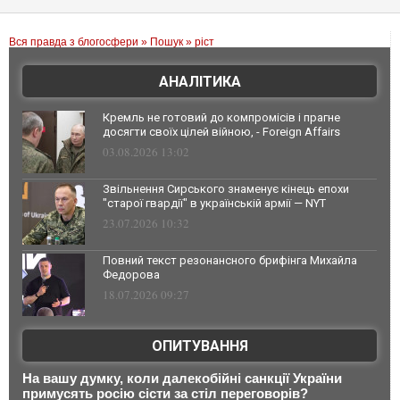
Вся правда з блогосфери
»
Пошук
» ріст
АНАЛІТИКА
Кремль не готовий до компромісів і прагне
досягти своїх цілей війною, - Foreign Affairs
03.08.2026 13:02
Звільнення Сирського знаменує кінець епохи
"старої гвардії" в українській армії — NYT
23.07.2026 10:32
Повний текст резонансного брифінга Михайла
Федорова
18.07.2026 09:27
ОПИТУВАННЯ
На вашу думку, коли далекобійні санкції України
примусять росію сісти за стіл переговорів?