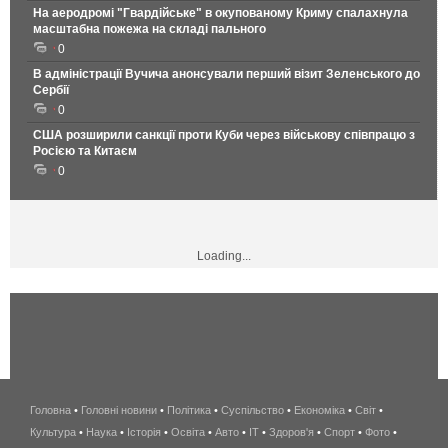
На аеродромі "Гвардійське" в окупованому Криму спалахнула
масштабна пожежа на складі пального
0
В адміністрації Вучича анонсували перший візит Зеленського до
Сербії
0
США розширили санкції проти Куби через військову співпрацю з
Росією та Китаєм
0
Loading...
Головна
•
Головні новини
•
Політика
•
Суспільство
•
Економіка
беспроводной
•
Світ
•
Культура
•
Наука
•
Історія
•
Освіта
•
Авто
•
IT
•
Здоров'я
интернет
•
Спорт
•
Фото
•