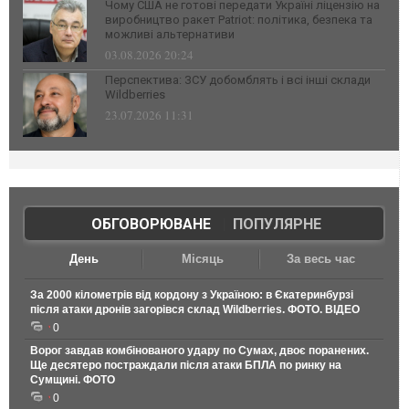
Чому США не готові передати Україні ліцензію на
виробництво ракет Patriot: політика, безпека та
можливі альтернативи
03.08.2026 20:24
Перспектива: ЗСУ добомблять і всі інші склади
Wildberries
23.07.2026 11:31
ОБГОВОРЮВАНЕ
|
ПОПУЛЯРНЕ
День
Місяць
За весь час
За 2000 кілометрів від кордону з Україною: в Єкатеринбурзі
після атаки дронів загорівся склад Wildberries. ФОТО. ВІДЕО
0
Ворог завдав комбінованого удару по Сумах, двоє поранених.
Ще десятеро постраждали після атаки БПЛА по ринку на
Сумщині. ФОТО
0