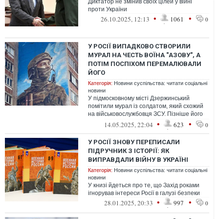
Диктатор не змінив своїх цілей у війні
проти України
•
•
26.10.2025, 12:13
1061
0
У РОСІЇ ВИПАДКОВО СТВОРИЛИ
МУРАЛ НА ЧЕСТЬ ВОЇНА "АЗОВУ", А
ПОТІМ ПОСПІХОМ ПЕРЕМАЛЮВАЛИ
ЙОГО
Категорія:
Новини суспільства: читати соціальні
новини
У підмосковному місті Дзержинський
помітили мурал із солдатом, який схожий
на військовослужбовця ЗСУ. Пізніше його
перемалювали
•
•
14.05.2025, 22:04
623
0
У РОСІЇ ЗНОВУ ПЕРЕПИСАЛИ
ПІДРУЧНИК З ІСТОРІЇ: ЯК
ВИПРАВДАЛИ ВІЙНУ В УКРАЇНІ
Категорія:
Новини суспільства: читати соціальні
новини
У книзі йдеться про те, що Захід роками
ігнорував інтереси Росії в галузі безпеки
•
•
28.01.2025, 20:33
997
0