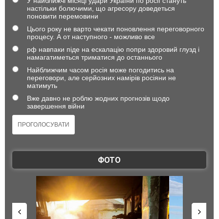
У найближчі місяці удари України по росії стануть
настільки болючими, що агресору доведеться
поновити перемовини
Цього року не варто чекати поновлення переговорного
процесу. А от наступного - можливо все
рф навпаки піде на ескалацію попри здоровий глузд і
намагатиметься триматися до останнього
Найближчим часом росія може погодитись на
переговори, але серйозних намірів росіяни не
матимуть
Вже давно не роблю жодних прогнозів щодо
завершення війни
ФОТО