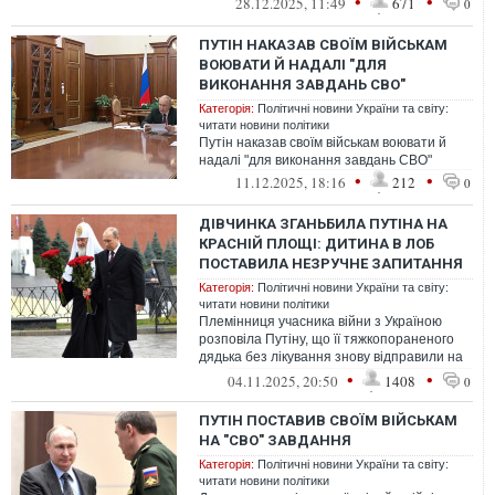
•
•
28.12.2025, 11:49
671
0
ПУТІН НАКАЗАВ СВОЇМ ВІЙСЬКАМ
ВОЮВАТИ Й НАДАЛІ "ДЛЯ
ВИКОНАННЯ ЗАВДАНЬ СВО"
Категорія:
Політичні новини України та світу:
читати новини політики
Путін наказав своїм військам воювати й
надалі "для виконання завдань СВО"
•
•
11.12.2025, 18:16
212
0
ДІВЧИНКА ЗГАНЬБИЛА ПУТІНА НА
КРАСНІЙ ПЛОЩІ: ДИТИНА В ЛОБ
ПОСТАВИЛА НЕЗРУЧНЕ ЗАПИТАННЯ
Категорія:
Політичні новини України та світу:
читати новини політики
Племінниця учасника війни з Україною
розповіла Путіну, що її тяжкопораненого
дядька без лікування знову відправили на
фронт без лікування – незручна п...
•
•
04.11.2025, 20:50
1408
0
ПУТІН ПОСТАВИВ СВОЇМ ВІЙСЬКАМ
НА "СВО" ЗАВДАННЯ
Категорія:
Політичні новини України та світу:
читати новини політики