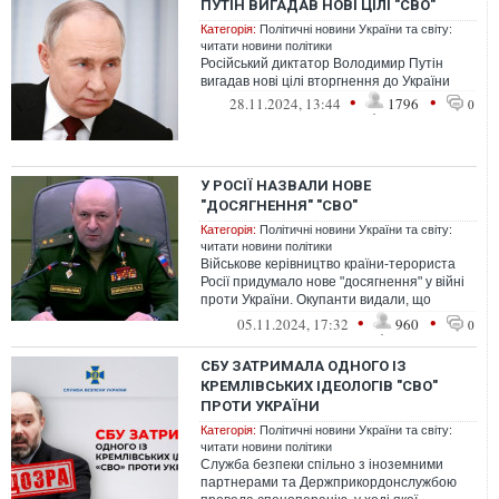
ПУТІН ВИГАДАВ НОВІ ЦІЛІ "СВО"
Категорія:
Політичні новини України та світу:
читати новини політики
Російський диктатор Володимир Путін
вигадав нові цілі вторгнення до України
•
•
28.11.2024, 13:44
1796
0
У РОСІЇ НАЗВАЛИ НОВЕ
"ДОСЯГНЕННЯ" "СВО"
Категорія:
Політичні новини України та світу:
читати новини політики
Військове керівництво країни-терориста
Росії придумало нове "досягнення" у війні
проти України. Окупанти видали, що
вторгнення РФ нібито не дозволило ...
•
•
05.11.2024, 17:32
960
0
СБУ ЗАТРИМАЛА ОДНОГО ІЗ
КРЕМЛІВСЬКИХ ІДЕОЛОГІВ "СВО"
ПРОТИ УКРАЇНИ
Категорія:
Політичні новини України та світу:
читати новини політики
Служба безпеки спільно з іноземними
партнерами та Держприкордонслужбою