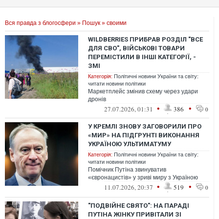
Вся правда з блогосфери
»
Пошук
» своими
WILDBERRIES ПРИБРАВ РОЗДІЛ "ВСЕ
ДЛЯ СВО", ВІЙСЬКОВІ ТОВАРИ
ПЕРЕМІСТИЛИ В ІНШІ КАТЕГОРІЇ, -
ЗМІ
Категорія:
Політичні новини України та світу:
читати новини політики
Маркетплейс змінив схему через удари
дронів
•
•
27.07.2026, 01:31
386
0
У КРЕМЛІ ЗНОВУ ЗАГОВОРИЛИ ПРО
«МИР» НА ПІДГРУНТІ ВИКОНАННЯ
УКРАЇНОЮ УЛЬТИМАТУМУ
Категорія:
Політичні новини України та світу:
читати новини політики
Помічник Путіна звинуватив
«євронацистів» у зриві миру з Україною
•
•
11.07.2026, 20:37
519
0
"ПОДВІЙНЕ СВЯТО": НА ПАРАДІ
ПУТІНА ЖІНКУ ПРИВІТАЛИ ЗІ