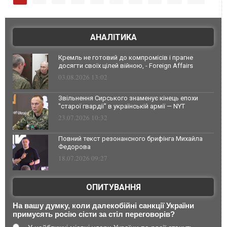
АНАЛІТИКА
Кремль не готовий до компромісів і прагне
досягти своїх цілей війною, - Foreign Affairs
03.08.2026 13:02
Звільнення Сирського знаменує кінець епохи
"старої гвардії" в українській армії — NYT
23.07.2026 10:32
Повний текст резонансного брифінга Михайла
Федорова
18.07.2026 09:27
ОПИТУВАННЯ
На вашу думку, коли далекобійні санкції України
примусять росію сісти за стіл переговорів?