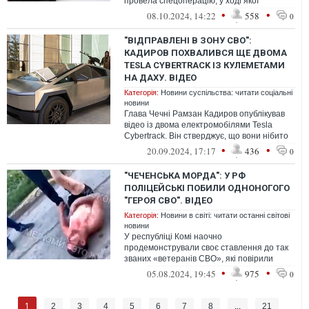
провела спецоперацію, у ході якої
затримала Дмитра Чистіліна –
•
•
08.10.2024, 14:22
558
0
кремлівського ід...
"ВІДПРАВЛЕНІ В ЗОНУ СВО":
КАДИРОВ ПОХВАЛИВСЯ ЩЕ ДВОМА
TESLA CYBERTRACK ІЗ КУЛЕМЕТАМИ
НА ДАХУ. ВІДЕО
Категорія:
Новини суспільства: читати соціальні
новини
Глава Чечні Рамзан Кадиров опублікував
відео із двома електромобілями Tesla
Cybertrack. Він стверджує, що вони нібито
використовуються російськими оку...
•
•
20.09.2024, 17:17
436
0
"ЧЕЧЕНСЬКА МОРДА": У РФ
ПОЛІЦЕЙСЬКІ ПОБИЛИ ОДНОНОГОГО
"ГЕРОЯ СВО". ВІДЕО
Категорія:
Новини в світі: читати останні світові
новини
У республіці Комі наочно
продемонстрували своє ставлення до так
званих «ветеранів СВО», які повірили
кремлівському диктатору Володимиру
•
•
05.08.2024, 19:45
975
0
Путіну, коли т...
1
2
3
4
5
6
7
8
...
21