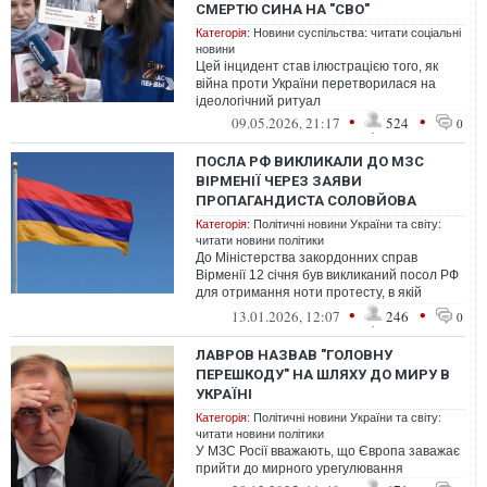
СМЕРТЮ СИНА НА "СВО"
Категорія:
Новини суспільства: читати соціальні
новини
Цей інцидент став ілюстрацією того, як
війна проти України перетворилася на
ідеологічний ритуал
•
•
09.05.2026, 21:17
524
0
ПОСЛА РФ ВИКЛИКАЛИ ДО МЗС
ВІРМЕНІЇ ЧЕРЕЗ ЗАЯВИ
ПРОПАГАНДИСТА СОЛОВЙОВА
Категорія:
Політичні новини України та світу:
читати новини політики
До Міністерства закордонних справ
Вірменії 12 січня був викликаний посол РФ
для отримання ноти протесту, в якій
офіційний Єреван висловлює обурення
•
•
13.01.2026, 12:07
246
0
не...
ЛАВРОВ НАЗВАВ "ГОЛОВНУ
ПЕРЕШКОДУ" НА ШЛЯХУ ДО МИРУ В
УКРАЇНІ
Категорія:
Політичні новини України та світу:
читати новини політики
У МЗС Росії вважають, що Європа заважає
прийти до мирного урегулювання