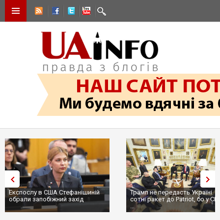
Експослу в США Стефанішиній
Трамп не передасть Україні
обрали запобіжний захід
сотні ракет до Patriot, бо у С
...