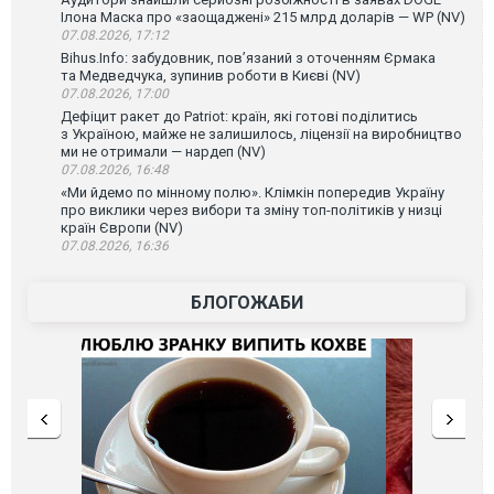
Ілона Маска про «заощаджені» 215 млрд доларів — WP (NV)
07.08.2026, 17:12
Bihus.Info: забудовник, пов’язаний з оточенням Єрмака
та Медведчука, зупинив роботи в Києві (NV)
07.08.2026, 17:00
Дефіцит ракет до Patriot: країн, які готові поділитись
з Україною, майже не залишилось, ліцензії на виробництво
ми не отримали — нардеп (NV)
07.08.2026, 16:48
«Ми йдемо по мінному полю». Клімкін попередив Україну
про виклики через вибори та зміну топ-політиків у низці
країн Європи (NV)
07.08.2026, 16:36
БЛОГОЖАБИ