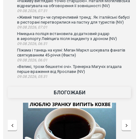
«Наживу виглядаю точно старшою». Наталія Могилевська
відреагувала на обговорення її зовнішності (NV)
09.08.2026, 07:31
«Живий театр» чи суперечливий тренд:. Як італійські бабусі
в ресторані перетворилися на пастку для туристів (NV)
09.08.2026, 07:01
Німецька поліція встановила додатковий радар
в аеропорту Лейпцига після інциденту з дроном (NV)
09.08.2026, 06:31
Піжама і танець на кухні: Меган Маркл шокувала фанатів
святкуванням 45-річчя (Факти)
09.08.2026, 06:01
«Великі, трохи бешкетні очі». Тренерка Магучіх згадала
перше враження від Ярослави (NV)
09.08.2026, 05:31
БЛОГОЖАБИ