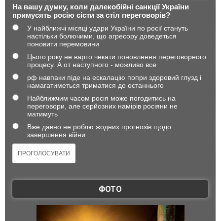
На вашу думку, коли далекобійні санкції України
примусять росію сісти за стіл переговорів?
У найближчі місяці удари України по росії стануть
настільки болючими, що агресору доведеться
поновити перемовини
Цього року не варто чекати поновлення переговорного
процесу. А от наступного - можливо все
рф навпаки піде на ескалацію попри здоровий глузд і
намагатиметься триматися до останнього
Найближчим часом росія може погодитись на
переговори, але серйозних намірів росіяни не
матимуть
Вже давно не роблю жодних прогнозів щодо
завершення війни
ФОТО