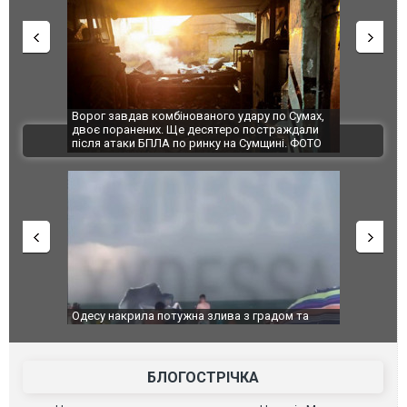
Ворог завдав комбінованого удару по Сумах,
За 2000 кілом
двоє поранених. Ще десятеро постраждали
Єкатеринбурзі
ВІДЕО
після атаки БПЛА по ринку на Сумщині. ФОТО
склад Wildber
Одесу накрила потужна злива з градом та
Вже вивели на
ураганним вітром
позашляховик
БЛОГОСТРІЧКА