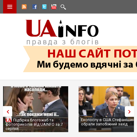
Експослу в США Стефанішині
Підбірка блогожаб та
обрали запобіжний захід
фотоприколів від UAINFO за 7
серпня