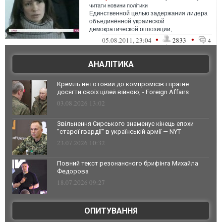
читати новини політики
Единственной целью задержания лидера
объединённой украинской
демократической оппозиции,
председателя политической партии ВО
•
•
05.08.2011, 23:04
2833
4
"Батьківщина" Юлии Тимошен...
АНАЛІТИКА
Кремль не готовий до компромісів і прагне
досягти своїх цілей війною, - Foreign Affairs
03.08.2026 13:02
Звільнення Сирського знаменує кінець епохи
"старої гвардії" в українській армії — NYT
23.07.2026 10:32
Повний текст резонансного брифінга Михайла
Федорова
18.07.2026 09:27
ОПИТУВАННЯ