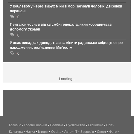
У Коблевому через вибух міни в морі загинув чоловік, дві жінки
поранені
0
Пентагон усунув від служби генерала, який координував
допомогу Україні
0
У яких випадках доведеться замінити радянське свідоцтво про
народження: роз'яснення Мін'юсту
0
Loading...
Головна
•
Головні новини
•
Політика
•
Суспільство
•
Економіка
беспроводной
•
Світ
•
Культура
•
Наука
•
Історія
•
Освіта
•
Авто
•
IT
•
Здоров'я
интернет
•
Спорт
•
Фото
•