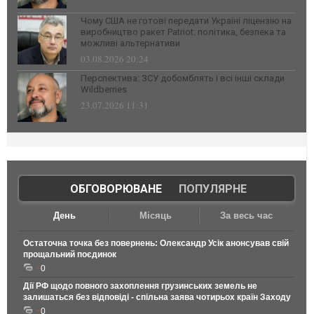
Чому США не готові передати Україні ліцензію на
виробництво ракет Patriot: політика, безпека та
можливі альтернативи
03.08.2026 20:24
Перспектива: ЗСУ добомблять і всі інші склади
Wildberries
23.07.2026 11:31
ОБГОВОРЮВАНЕ
|
ПОПУЛЯРНЕ
День
Місяць
За весь час
Остаточна точка без повернень: Олександр Усік анонсував свій
прощальний поєдинок
0
Дії РФ щодо повного захоплення грузинських земель не
залишаться без відповіді - спільна заява чотирьох країн Заходу
0