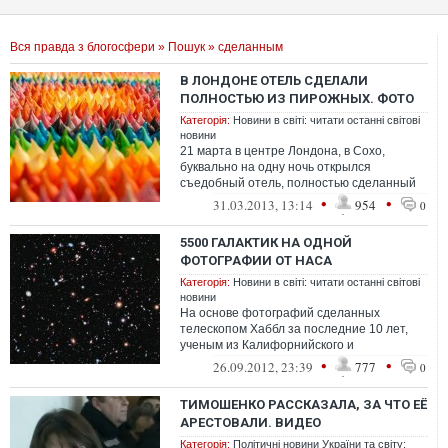
Вся правда з блогосфери
»
Пошук
» сделанным
В ЛОНДОНЕ ОТЕЛЬ СДЕЛАЛИ
ПОЛНОСТЬЮ ИЗ ПИРОЖНЫХ. ФОТО
Категорія:
Новини в світі: читати останні світові
новини
21 марта в центре Лондона, в Сохо,
буквально на одну ночь открылся
съедобный отель, полностью сделанный
из пирожных. Ковер из безе, украшающий
•
•
31.03.2013, 13:14
954
0
по...
5500 ГАЛАКТИК НА ОДНОЙ
ФОТОГРАФИИ ОТ НАСА
Категорія:
Новини в світі: читати останні світові
новини
На основе фотографий сделанных
телескопом Хаббл за последние 10 лет,
ученым из Калифорнийского и
Лейденского университетов удалось
•
•
26.09.2012, 23:39
777
0
«собрать» самую глу...
ТИМОШЕНКО РАССКАЗАЛА, ЗА ЧТО ЕЁ
АРЕСТОВАЛИ. ВИДЕО
Категорія:
Політичні новини України та світу: