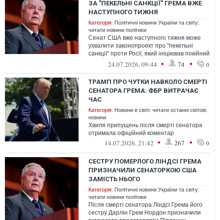
ЗА "ПЕКЕЛЬНІ САНКЦІЇ" ГРЕМА ВЖЕ
НАСТУПНОГО ТИЖНЯ
Категорія:
Політичні новини України та світу:
читати новини політики
Сенат США вже наступного тижня може
ухвалити законопроект про "пекельні
санкції" проти Росії, який ініціював покійний
сенатор Ліндсі Грем.
•
•
24.07.2026, 09:44
74
0
ТРАМП ПРО ЧУТКИ НАВКОЛО СМЕРТІ
СЕНАТОРА ГРЕМА: ФБР ВИТРАЧАЄ
ЧАС
Категорія:
Новини в світі: читати останні світові
новини
Хвиля припущень після смерті сенатора
отримала офіційний коментар
•
•
14.07.2026, 21:42
267
0
СЕСТРУ ПОМЕРЛОГО ЛІНДСІ ГРЕМА
ПРИЗНАЧИЛИ СЕНАТОРКОЮ США
ЗАМІСТЬ НЬОГО
Категорія:
Політичні новини України та світу:
читати новини політики
Після смерті сенатора Ліндсі Грема його
сестру Дарлін Грем Нордон призначили