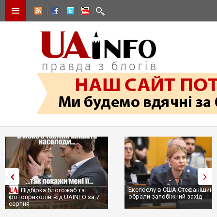
Експослу в США Стефанішині
Підбірка блогожаб та
обрали запобіжний захід
фотоприколів від UAINFO за 7
серпня