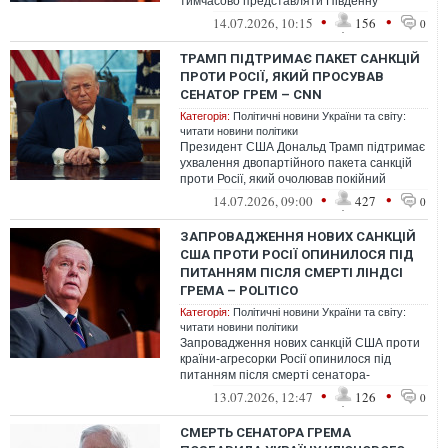
тимчасово представляти Південну
Кароліну в Сенаті США до проведення
•
•
14.07.2026, 10:15
156
0
вибор...
ТРАМП ПІДТРИМАЄ ПАКЕТ САНКЦІЙ
ПРОТИ РОСІЇ, ЯКИЙ ПРОСУВАВ
СЕНАТОР ГРЕМ – CNN
Категорія:
Політичні новини України та світу:
читати новини політики
Президент США Дональд Трамп підтримає
ухвалення двопартійного пакета санкцій
проти Росії, який очолював покійний
сенатор Ліндсі Грем.
•
•
14.07.2026, 09:00
427
0
ЗАПРОВАДЖЕННЯ НОВИХ САНКЦІЙ
США ПРОТИ РОСІЇ ОПИНИЛОСЯ ПІД
ПИТАННЯМ ПІСЛЯ СМЕРТІ ЛІНДСІ
ГРЕМА – POLITICO
Категорія:
Політичні новини України та світу:
читати новини політики
Запровадження нових санкцій США проти
країни-агресорки Росії опинилося під
питанням після смерті сенатора-
республіканця Ліндсі Грема.
•
•
13.07.2026, 12:47
126
0
СМЕРТЬ СЕНАТОРА ГРЕМА