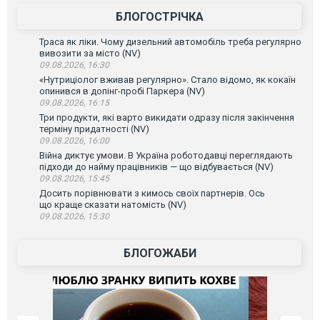
БЛОГОСТРІЧКА
Траса як ліки. Чому дизельний автомобіль треба регулярно
вивозити за місто (NV)
09.08.2026, 16:30
«Нутриціолог вживав регулярно». Стало відомо, як кокаїн
опинився в допінг-пробі Паркера (NV)
09.08.2026, 16:15
Три продукти, які варто викидати одразу після закінчення
терміну придатності (NV)
09.08.2026, 16:00
Війна диктує умови. В Україна роботодавці переглядають
підходи до найму працівників — що відбувається (NV)
09.08.2026, 15:45
Досить порівнювати з кимось своїх партнерів. Ось
що краще сказати натомість (NV)
09.08.2026, 15:30
БЛОГОЖАБИ