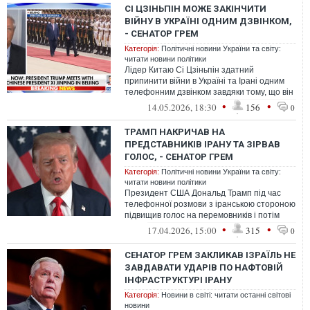
СІ ЦЗІНЬПІН МОЖЕ ЗАКІНЧИТИ
ВІЙНУ В УКРАЇНІ ОДНИМ ДЗВІНКОМ,
- СЕНАТОР ГРЕМ
Категорія:
Політичні новини України та світу:
читати новини політики
Лідер Китаю Сі Цзіньпін здатний
припинити війни в Україні та Ірані одним
телефонним дзвінком завдяки тому, що він
залишається головним покупцем російс...
•
•
14.05.2026, 18:30
156
0
ТРАМП НАКРИЧАВ НА
ПРЕДСТАВНИКІВ ІРАНУ ТА ЗІРВАВ
ГОЛОС, - СЕНАТОР ГРЕМ
Категорія:
Політичні новини України та світу:
читати новини політики
Президент США Дональд Трамп під час
телефонної розмови з іранською стороною
підвищив голос на перемовників і потім
охрип.
•
•
17.04.2026, 15:00
315
0
СЕНАТОР ГРЕМ ЗАКЛИКАВ ІЗРАЇЛЬ НЕ
ЗАВДАВАТИ УДАРІВ ПО НАФТОВІЙ
ІНФРАСТРУКТУРІ ІРАНУ
Категорія:
Новини в світі: читати останні світові
новини