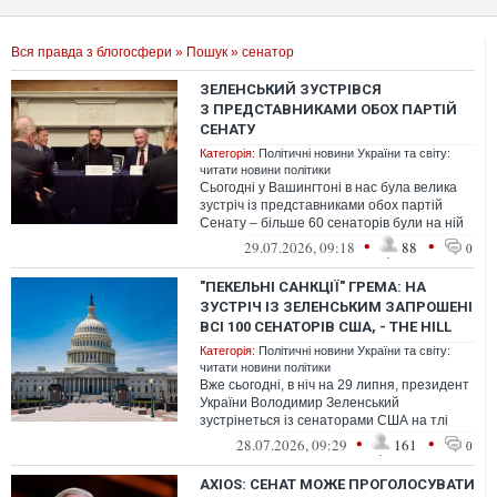
Вся правда з блогосфери
»
Пошук
» сенатор
ЗЕЛЕНСЬКИЙ ЗУСТРІВСЯ
З ПРЕДСТАВНИКАМИ ОБОХ ПАРТІЙ
СЕНАТУ
Категорія:
Політичні новини України та світу:
читати новини політики
Сьогодні у Вашингтоні в нас була велика
зустріч із представниками обох партій
Сенату – більше 60 сенаторів були на ній
присутні. Д
•
•
29.07.2026, 09:18
88
0
"ПЕКЕЛЬНІ САНКЦІЇ" ГРЕМА: НА
ЗУСТРІЧ ІЗ ЗЕЛЕНСЬКИМ ЗАПРОШЕНІ
ВСІ 100 СЕНАТОРІВ США, - THE HILL
Категорія:
Політичні новини України та світу:
читати новини політики
Вже сьогодні, в ніч на 29 липня, президент
України Володимир Зеленський
зустрінеться із сенаторами США на тлі
того, як розглядатиме законопроект про "...
•
•
28.07.2026, 09:29
161
0
AXIOS: СЕНАТ МОЖЕ ПРОГОЛОСУВАТИ