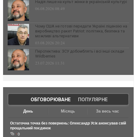
Надія лише на культ жінки в українській культурі
06.08.2026 08:49
Чому США не готові передати Україні ліцензію на
виробництво ракет Patriot: політика, безпека та
можливі альтернативи
03.08.2026 20:24
Перспектива: ЗСУ добомблять і всі інші склади
Wildberries
23.07.2026 11:31
ОБГОВОРЮВАНЕ
|
ПОПУЛЯРНЕ
День
Місяць
За весь час
Остаточна точка без повернень: Олександр Усік анонсував свій
прощальний поєдинок
0