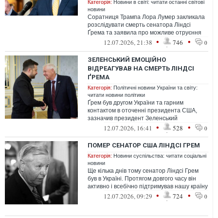
Категорія:
Новини в світі: читати останні світові
новини
Соратниця Трампа Лора Лумер закликала
розслідувати смерть сенатора Ліндсі
Ґрема та заявила про можливе отруєння
•
•
12.07.2026, 21:38
746
0
ЗЕЛЕНСЬКИЙ ЕМОЦІЙНО
ВІДРЕАГУВАВ НА СМЕРТЬ ЛІНДСІ
ҐРЕМА
Категорія:
Політичні новини України та світу:
читати новини політики
Ґрем був другом України та гарним
контактом в оточенні президента США,
зазначив президент Зеленський
•
•
12.07.2026, 16:41
528
0
ПОМЕР СЕНАТОР США ЛІНДСІ ГРЕМ
Категорія:
Новини суспільства: читати соціальні
новини
Ще кілька днів тому сенатор Ліндсі Грем
був в Україні. Протягом довгого часу він
активно і всебічно підтримував нашу країну
•
•
12.07.2026, 09:29
724
0