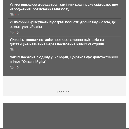
У яких випадках доведеться замінити радянське свідоцтво про
народження: роз'яснення Мін'юсту
0
У Німеччині фіксували підозрілі польоти дронів над базою, де
ремонтують Patriot
0
У Києві створили петицію про переведення всіх шкіл на
дистанціне навчання через посилення нічних обстрілів
0
Netflix поселив людину у білборді, що рекламує фантастичний
фільм "Останній дім"
0
Loading...