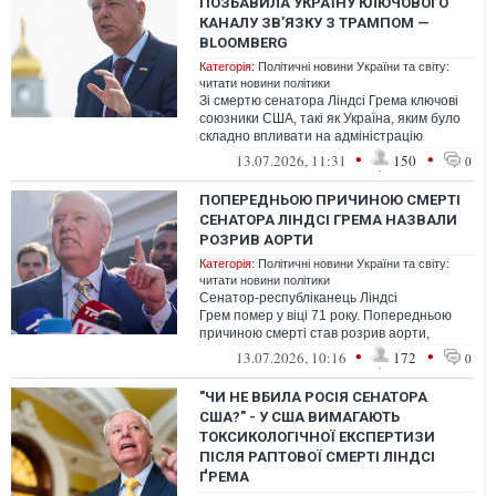
ПОЗБАВИЛА УКРАЇНУ КЛЮЧОВОГО
КАНАЛУ ЗВ’ЯЗКУ З ТРАМПОМ —
BLOOMBERG
Категорія:
Політичні новини України та світу:
читати новини політики
Зі смертю сенатора Ліндсі Грема ключові
союзники США, такі як Україна, яким було
складно впливати на адміністрацію
президента Дональда Трампа, втратил...
•
•
13.07.2026, 11:31
150
0
ПОПЕРЕДНЬОЮ ПРИЧИНОЮ СМЕРТІ
СЕНАТОРА ЛІНДСІ ГРЕМА НАЗВАЛИ
РОЗРИВ АОРТИ
Категорія:
Політичні новини України та світу:
читати новини політики
Сенатор-республіканець Ліндсі
Грем помер у віці 71 року. Попередньою
причиною смерті став розрив аорти,
спричинений атеросклеротичним серцево-
•
•
13.07.2026, 10:16
172
0
судинним...
"ЧИ НЕ ВБИЛА РОСІЯ СЕНАТОРА
США?" - У США ВИМАГАЮТЬ
ТОКСИКОЛОГІЧНОЇ ЕКСПЕРТИЗИ
ПІСЛЯ РАПТОВОЇ СМЕРТІ ЛІНДСІ
ҐРЕМА