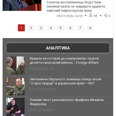
Сенатор-республіканець Ліндсі Грем
закликав Ізраїль не завдавати ударів по
нафтовій інфраструктурі Ірану.
•
•
09.03.2026, 14:02
95
0
1
2
3
4
5
6
7
8
АНАЛІТИКА
Кремль не готовий до компромісів і прагне
досягти своїх цілей війною, - Foreign Affairs
03.08.2026 13:02
Звільнення Сирського знаменує кінець епохи
"старої гвардії" в українській армії — NYT
23.07.2026 10:32
Повний текст резонансного брифінга Михайла
Федорова
18.07.2026 09:27