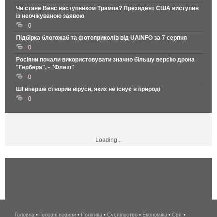
Чи стане Венс наступником Трампа? Президент США виступив
із неочікуваною заявою
0
Підбірка блогожаб та фотоприколів від UAINFO за 7 серпня
0
Росіяни почали використовувати значно більшу версію дрона
"Гербера", - "Флеш"
0
ШІ вперше створив віруси, яких не існує в природі
0
Loading...
Головна
•
Головні новини
•
Політика
•
Суспільство
•
Економіка
беспроводной
•
Світ
•