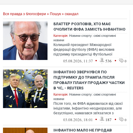
Вся правда з блогосфери
»
Пошук
» скандал
БЛАТТЕР РОЗПОВІВ, ХТО МАЄ
ОЧОЛИТИ ФІФА ЗАМІСТЬ ІНФАНТІНО
Категорія:
Новини спорту: свіжі спортивні
новини
Колишній президент Міжнародної
федерації футболу (ФІФА) висловив
підтримку президентці Футбольної
федерації Норвегії Лізе Клавенесс.
•
•
05.08.2026, 11:37
536
0
ІНФАНТІНО ЗВЕРНУВСЯ ПО
ПІДТРИМКУ ДО ТРАМПА ПІСЛЯ
ПРОВАЛУ ПЛАНУ ПРОДАЖУ ЧАСТКИ
В ЧС, - REUTERS
Категорія:
Новини спорту: свіжі спортивні
новини
Після того, як ФІФА відмовилася від своєї
ініціативи, Інфантіно неодноразово, але
безуспішно, намагався зв'язатися з
Дональдом Трампом телефоном
•
•
03.08.2026, 18:01
187
0
ІНФАНТІНО МАЛО НЕ ПРОДАВ