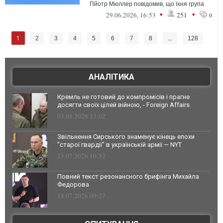
Пйотр Мюллер повідомив, що їхня група
подала пропозицію щодо дебатів ...
•
•
29.06.2026, 16:53
251
0
1
2
3
4
5
6
7
8
...
128
АНАЛІТИКА
Кремль не готовий до компромісів і прагне
досягти своїх цілей війною, - Foreign Affairs
03.08.2026 13:02
Звільнення Сирського знаменує кінець епохи
"старої гвардії" в українській армії — NYT
23.07.2026 10:32
Повний текст резонансного брифінга Михайла
Федорова
18.07.2026 09:27