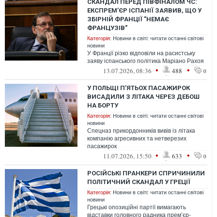
СКАНДАЛ ПЕРЕД ПІВФІНАЛОМ ЧС:
ЕКСПРЕМ’ЄР ІСПАНІЇ ЗАЯВИВ, ЩО У
ЗБІРНІЙ ФРАНЦІЇ "НЕМАЄ
ФРАНЦУЗІВ"
Категорія:
Новини в світі: читати останні світові
новини
У Франції різко відповіли на расистську
заяву іспанського політика Маріано Рахоя
•
•
13.07.2026, 08:36
488
0
У ПОЛЬЩІ П’ЯТЬОХ ПАСАЖИРОК
ВИСАДИЛИ З ЛІТАКА ЧЕРЕЗ ДЕБОШ
НА БОРТУ
Категорія:
Новини в світі: читати останні світові
новини
Спецназ прикордонників вивів із літака
компанію агресивних та нетверезих
пасажирок
•
•
11.07.2026, 15:50
633
0
РОСІЙСЬКІ ПРАНКЕРИ СПРИЧИНИЛИ
ПОЛІТИЧНИЙ СКАНДАЛ У ГРЕЦІЇ
Категорія:
Новини в світі: читати останні світові
новини
Грецькі опозиційні партії вимагають
відставки головного радника прем’єр-