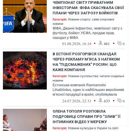
ЧЕМПІОНАТ СВІТУ ПРИВАТНИМ
ІНВЕСТОРАМ: ФІФА СКАСУВАЛА СВОЇ
ПЛАНИ ЧЕРЕЗ ЗАГРОЗУ БОЙКОТІВ
Категорія:
Новини спорту: свіжі спортивні
новини
ФІФА, Джанні Інфантіно, чемпіонат світу з
футболу, бойкот УЄФА, продаж прав,
скандал у ФІФА
•
•
01.08.2026, 16:16
461
0
В ЕСТОНІЇ РОЗГОРІВСЯ СКАНДАЛ
ЧЕРЕЗ РЕКЛАМУ М’ЯСА З НАТЯКОМ
НА "ПІДСМАЖЕНИХ" РОСІЯН: ЩО
КАЖЕ КОМПАНІЯ
Категорія:
Новини суспільства: читати соціальні
новини
Естонська компанія Rannarootsi
Lihatööstus, один із найбільших виробників
м’ясної продукції в країні, опублікувала
рекламний допис на своїй Facebook-с...
•
•
24.07.2026, 22:31
433
0
ОЛЕНА ТОПОЛЯ РОЗПОВІЛА
ПОДРОБИЦІ СПРАВИ ПРО "ЗЛИВ" ЇЇ
ІНТИМНИХ ВІДЕО У МЕРЕЖУ
Категорія:
Новини культури в Україні та світі