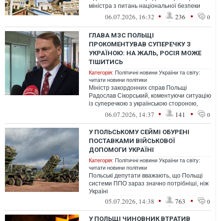
міністра з питань національної безпеки
після того, як він став жертвою російсь...
•
•
06.07.2026, 16:32
236
0
ГЛАВА МЗС ПОЛЬЩІ
ПРОКОМЕНТУВАВ СУПЕРЕЧКУ З
УКРАЇНОЮ: НА ЖАЛЬ, РОСІЯ МОЖЕ
ТІШИТИСЬ
Категорія:
Політичні новини України та світу:
читати новини політики
Міністр закордонних справ Польщі
Радослав Сікорський, коментуючи ситуацію
із суперечкою з українською стороною,
заявив, що через різні заяви та дії Ро...
•
•
06.07.2026, 14:37
141
0
У ПОЛЬСЬКОМУ СЕЙМІ ОБУРЕНІ
ПОСТАВКАМИ ВІЙСЬКОВОЇ
ДОПОМОГИ УКРАЇНІ
Категорія:
Політичні новини України та світу:
читати новини політики
Польські депутати вважають, що Польщі
системи ППО зараз значно потрібніші, ніж
Україні
•
•
05.07.2026, 14:38
763
0
У ПОЛЬЩІ ЧИНОВНИК ВТРАТИВ