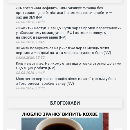
«Смертельний дефіцит». Чим ризикує Україна без
протиракет для балістики і чи можна щось зробити —
західні ЗМІ (NV)
08.08.2026, 14:00
«Ожвити» наступ. Навіщо Путін зараз провів перестановки
у військовому командуванні РФ і як вони вплинуть
на спосіб ведення війни (NV)
08.08.2026, 13:45
Хижняк повернеться на ринг вже через місяць після
перемоги — відомі дата та місце наступного бою (NV)
08.08.2026, 13:30
Київ не встигає: На якому етапі підготовка столиці до зими
і що з цим робити (NV)
08.08.2026, 13:15
Макгрегор переніс операцію після важкої травми у бою
з Голловеєм і зробив заяву (NV)
08.08.2026, 13:00
БЛОГОЖАБИ