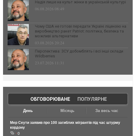
Надія лише на культ жінки в українській культурі
06.08.2026 08:49
Чому США не готові передати Україні ліцензію на
виробництво ракет Patriot: політика, безпека та
можливі альтернативи
03.08.2026 20:24
Перспектива: ЗСУ добомблять і всі інші склади
Wildberries
23.07.2026 11:31
ОБГОВОРЮВАНЕ
|
ПОПУЛЯРНЕ
День
Місяць
За весь час
Мер Сеути заявив про 100 загиблих мігрантів під час штурму
кордону
0