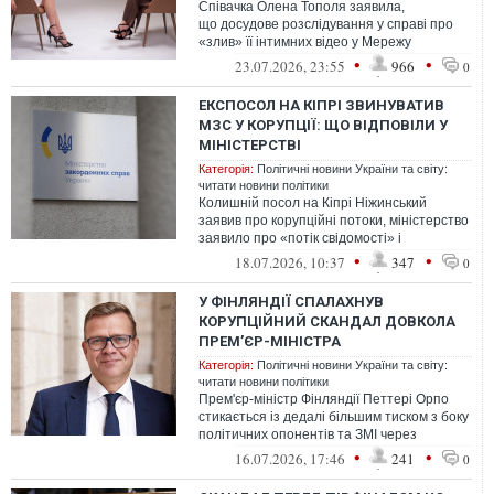
Співачка Олена Тополя заявила,
що досудове розслідування у справі про
«злив» її інтимних відео у Мережу
та вимагання грошей завершили.
•
•
23.07.2026, 23:55
966
0
Водночас за її ...
ЕКСПОСОЛ НА КІПРІ ЗВИНУВАТИВ
МЗС У КОРУПЦІЇ: ЩО ВІДПОВІЛИ У
МІНІСТЕРСТВІ
Категорія:
Політичні новини України та світу:
читати новини політики
Колишній посол на Кіпрі Ніжинський
заявив про корупційні потоки, міністерство
заявило про «потік свідомості» і
стверджує, що дипломатом керує «мотив
•
•
18.07.2026, 10:37
347
0
п...
У ФІНЛЯНДІЇ СПАЛАХНУВ
КОРУПЦІЙНИЙ СКАНДАЛ ДОВКОЛА
ПРЕМ’ЄР-МІНІСТРА
Категорія:
Політичні новини України та світу:
читати новини політики
Прем'єр-міністр Фінляндії Петтері Орпо
стикається із дедалі більшим тиском з боку
політичних опонентів та ЗМІ через
корупційний скандал довкола держфі...
•
•
16.07.2026, 17:46
241
0