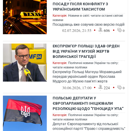
ПОСАДУ ПІСЛЯ КОНФЛІКТУ З
УКРАЇНСЬКИМ ТАКСИСТОМ
Категорія:
Новини в світі: читати останні світові
новини
Посадовець вже озвучив свою версію подій
•
•
02.07.2026, 21:55
606
0
ЕКСПРЕМ'ЄР ПОЛЬЩІ ЗДАВ ОРДЕН
ВІД УКРАЇНИ У МУЗЕЙ ЖЕРТВ
ВОЛИНСЬКОЇ ТРАГЕДІЇ
Категорія:
Політичні новини України та світу:
читати новини політики
Експрем'єр Польщі Матеуш Моравецький
передав український орден Ярослава
Мудрого до Музею пам’яті жертв
Волинської трагедії в Холмі.
•
•
30.06.2026, 17:00
224
0
ПОЛЬСЬКІ ДЕПУТАТИ У
ЄВРОПАРЛАМЕНТІ ІНІЦІЮВАЛИ
РЕЗОЛЮЦІЮ ЩОДО "ГЕНОЦИДУ УПА"
Категорія:
Політичні новини України та світу:
читати новини політики
Депутат Європарламенту від польської
опозиційної партії "Право і справедливість"