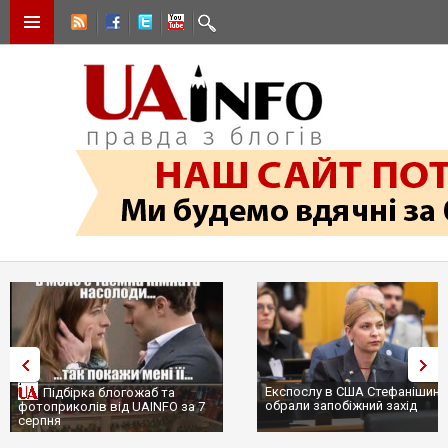
Експослу в США Стефанішині
Підбірка блогожаб та
обрали запобіжний захід
фотоприколів від UAINFO за 7
серпня