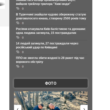
Змикається кільце кровожерливих акул:
вийшов трейлер трилера "Хижі води"
0
В Туреччині знайшли чудово збережену статую
довговолосого юнака, створену 2500 років тому
0
Росіяни атакували Київ балістикою та дронами:
одна людина загинула, 15 постраждалих
0
14 людей загинули, 27 постраждали через
російський удар по Київщині
0
ППО не змогла збити жодної із 28 ракет під час
ворожого обстрілу
0
ФОТО