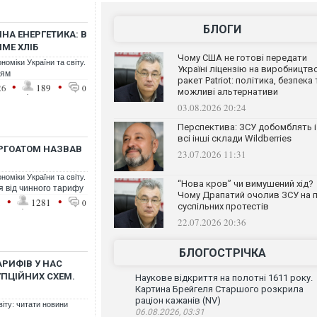
БЛОГИ
НА ЕНЕРГЕТИКА: В
МЕ ХЛІБ
Чому США не готові передати
номіки України та світу.
Україні ліцензію на виробництв
цям
ракет Patriot: політика, безпека 
•
•
26
189
0
можливі альтернативи
03.08.2026 20:24
Перспектива: ЗСУ добомблять і
всі інші склади Wildberries
ЕРГОАТОМ НАЗВАВ
23.07.2026 11:31
номіки України та світу.
“Нова кров” чи вимушений хід?
ся від чинного тарифу
Чому Драпатий очолив ЗСУ на п
•
•
1
1281
0
суспільних протестів
22.07.2026 20:36
БЛОГОСТРІЧКА
АРИФІВ У НАС
ПЦІЙНИХ СХЕМ.
Наукове відкриття на полотні 1611 року.
Картина Брейгеля Старшого розкрила
раціон кажанів (NV)
віту: читати новини
06.08.2026, 03:31