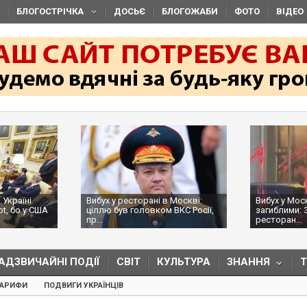
БЛОГОСТРІЧКА
ДОСЬЄ
БЛОГОЖАБИ
ФОТО
ВІДЕО
 Україні
Вибух у ресторані в Москві:
Вибух у Мос
ot, бо у США
ціллю був головком ВКС Росії,
загиблими: 
пр...
ресторан...
АДЗВИЧАЙНІ ПОДІЇ
СВІТ
КУЛЬТУРА
ЗНАННЯ
ТАРИФИ
ПОДВИГИ УКРАЇНЦІВ