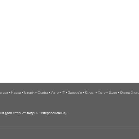
ьтура
•
Наука
•
Історія
•
Освіта
•
Авто
•
IT
•
Здоров'я
•
Спорт
•
Фото
•
Відео
•
Огляд блог
я (для інтернет-видань - гіперпосилання).