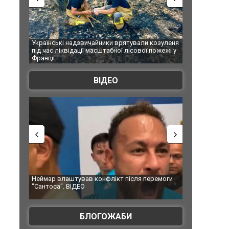
Українські надзвичайники врятували козуленя
СБУ за сприянн
під час ліквідації масштабної лісової пожежі у
Болгарії затри
Франції
ФОТО
ВІДЕО
Неймар влаштував конфлікт після перемоги
Мудрик провів 
"Сантоса". ВІДЕО
допінгової диск
БЛОГОЖАБИ