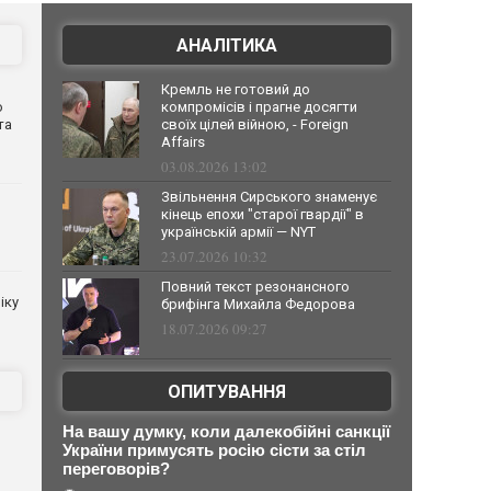
АНАЛІТИКА
Кремль не готовий до
о
компромісів і прагне досягти
та
своїх цілей війною, - Foreign
Affairs
03.08.2026 13:02
Звільнення Сирського знаменує
кінець епохи "старої гвардії" в
українській армії — NYT
23.07.2026 10:32
Повний текст резонансного
іку
брифінга Михайла Федорова
18.07.2026 09:27
ОПИТУВАННЯ
На вашу думку, коли далекобійні санкції
України примусять росію сісти за стіл
переговорів?