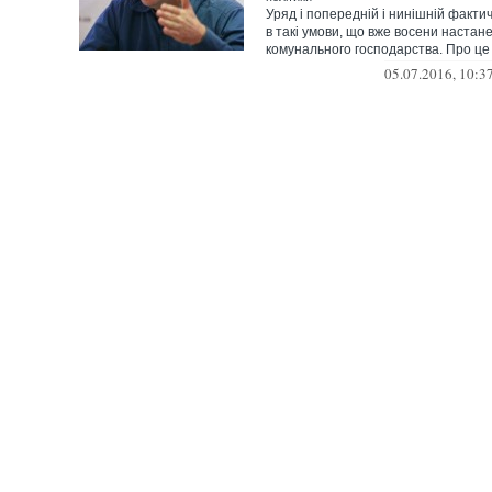
Уряд і попередній і нинішній факти
в такі умови, що вже восени настан
комунального господарства. Про це
М...
05.07.2016, 10:3