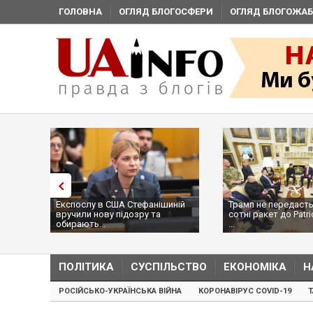
ГОЛОВНА
ОГЛЯД БЛОГОСФЕРИ
ОГЛЯД БЛОГОЖАБ
Експослу в США Стефанішиній
Трамп не передасть
вручили нову підозру та
сотні ракет до Patri
обирають...
...
ПОЛІТИКА
СУСПІЛЬСТВО
ЕКОНОМІКА
Н
РОСІЙСЬКО-УКРАЇНСЬКА ВІЙНА
КОРОНАВІРУС COVID-19