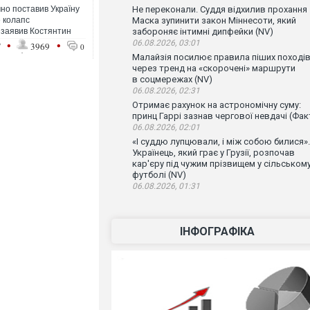
чно поставив Україну
Не переконали. Суддя відхилив прохання
е колапс
Маска зупинити закон Міннесоти, який
 заявив Костянтин
забороняє інтимні дипфейки (NV)
•
•
06.08.2026, 03:01
7
3969
0
Малайзія посилює правила піших поході
через тренд на «скорочені» маршрути
в соцмережах (NV)
06.08.2026, 02:31
Отримає рахунок на астрономічну суму:
принц Гаррі зазнав чергової невдачі (Фак
06.08.2026, 02:01
«І суддю лупцювали, і між собою билися».
Українець, який грає у Грузії, розпочав
кар'єру під чужим прізвищем у сільськом
футболі (NV)
06.08.2026, 01:31
ІНФОГРАФІКА