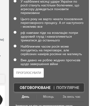
У найближчі місяці удари України по
росії стануть настільки болючими, що
агресору доведеться поновити
перемовини
Цього року не варто чекати поновлення
в
переговорного процесу. А от наступного
- можливо все
рф навпаки піде на ескалацію попри
здоровий глузд і намагатиметься
ти)
триматися до останнього
Найближчим часом росія може
погодитись на переговори, але
серйозних намірів росіяни не матимуть
у
Вже давно не роблю жодних прогнозів
щодо завершення війни
ОБГОВОРЮВАНЕ
|
ПОПУЛЯРНЕ
День
Місяць
За весь час