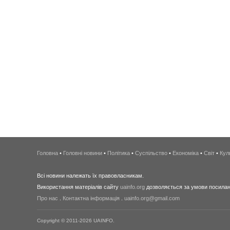
Головна
•
Головні новини
•
Політика
•
Суспільство
•
Економіка
•
Світ
•
Кул
Всі новини належать їх правовласникам.
Використання матеріалів сайту
uainfo.org
дозволяється за умови посиланн
Про нас
.
Контактна інформація
.
uainfo.org@gmail.com
Copyright © 2011-2026 UAINFO.