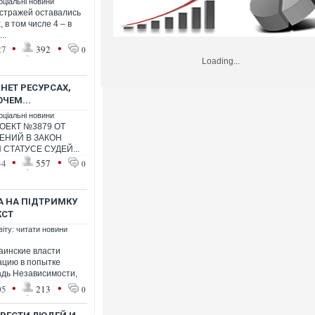
оціальні новини
 стражей оставались
в том числе 4 – в
..
•
•
27
392
0
Loading...
РНЕТ РЕСУРСАХ,
ЧЕМ...
оціальні новини
ОЕКТ №3879 ОТ
ЕНИЙ В ЗАКОН
СТАТУСЕ СУДЕЙ...
•
•
34
557
0
А НА ПІДТРИМКУ
КСТ
віту: читати новини
раинские власти
ацию в попытке
адь Независимости,
•
•
05
213
0