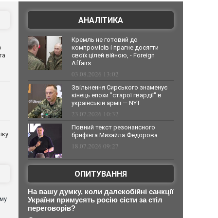
АНАЛІТИКА
Кремль не готовий до
о
компромісів і прагне досягти
та
своїх цілей війною, - Foreign
Affairs
03.08.2026 13:02
Звільнення Сирського знаменує
кінець епохи "старої гвардії" в
українській армії — NYT
23.07.2026 10:32
Повний текст резонансного
іку
брифінга Михайла Федорова
18.07.2026 09:27
ОПИТУВАННЯ
На вашу думку, коли далекобійні санкції
ому
України примусять росію сісти за стіл
переговорів?