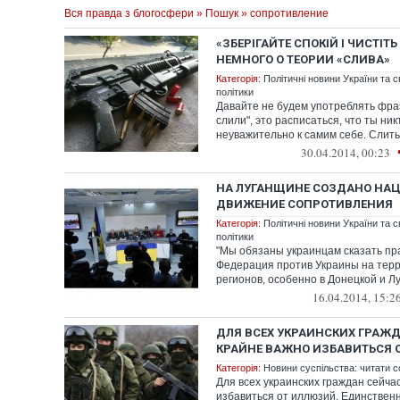
Вся правда з блогосфери
»
Пошук
» сопротивление
«ЗБЕРІГАЙТЕ СПОКІЙ І ЧИСТІТЬ
НЕМНОГО О ТЕОРИИ «СЛИВА»
Категорія:
Політичні новини України та с
політики
Давайте не будем употреблять фраз
слили", это расписаться, что ты ник
неуважительно к самим себе. Слить 
30.04.2014, 00:23
НА ЛУГАНЩИНЕ СОЗДАНО НА
ДВИЖЕНИЕ СОПРОТИВЛЕНИЯ
Категорія:
Політичні новини України та с
політики
"Мы обязаны украинцам сказать пра
Федерация против Украины на тер
регионов, особенно в Донецкой и Луг
16.04.2014, 15:2
ДЛЯ ВСЕХ УКРАИНСКИХ ГРАЖ
КРАЙНЕ ВАЖНО ИЗБАВИТЬСЯ 
Категорія:
Новини суспільства: читати с
Для всех украинских граждан сейча
избавиться от иллюзий. Единствен