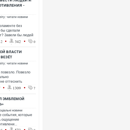
АВЕСТИ ЛЮДЕЙ И
ОТИВЛЕНИЯ -
віту: читати новини
Українські надзвичайники
арламенте без
під час ліквідації масштаб
о бы сделали
Франції
т? Завели бы людей
•
•
42
342
0
ОЙ ВЛАСТИ
 ВЕЗЁТ
віту: читати новини
 повезло. Повезло
ально
не оттеснить
•
•
7
1309
7
АЛ ЭМБЛЕМОЙ
Неймар влаштував конфлі
Ь»
"Сантоса". ВІДЕО
оціальні новини
е события, которые
 А ощущение
тивлени...
•
•