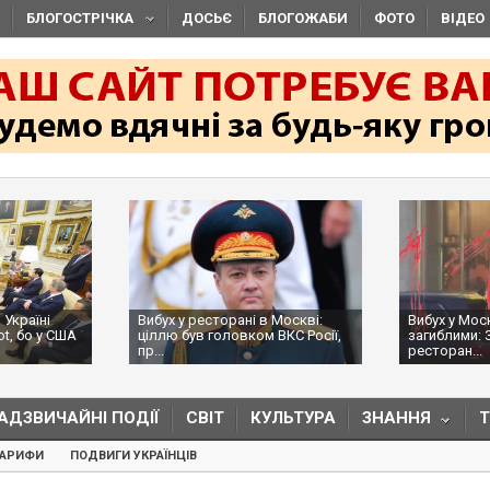
БЛОГОСТРІЧКА
ДОСЬЄ
БЛОГОЖАБИ
ФОТО
ВІДЕО
 Україні
Вибух у ресторані в Москві:
Вибух у Мос
ot, бо у США
ціллю був головком ВКС Росії,
загиблими: 
пр...
ресторан...
АДЗВИЧАЙНІ ПОДІЇ
СВІТ
КУЛЬТУРА
ЗНАННЯ
ТАРИФИ
ПОДВИГИ УКРАЇНЦІВ