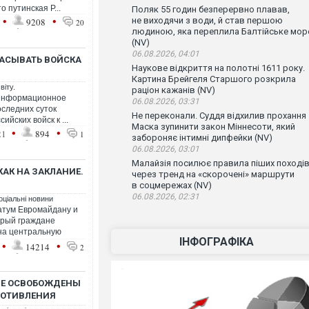
 путинская Р...
Поляк 55 годин безперервно плавав,
•
•
не виходячи з води, й став першою
9208
20
людиною, яка переплила Балтійське мор
(NV)
06.08.2026, 04:01
АСЫВАТЬ ВОЙСКА
Наукове відкриття на полотні 1611 року.
Картина Брейгеля Старшого розкрила
віту.
раціон кажанів (NV)
Информационное
06.08.2026, 03:31
следних суток
Не переконали. Суддя відхилив прохання
йских войск к ...
Маска зупинити закон Міннесоти, який
•
•
21
894
1
забороняє інтимні дипфейки (NV)
06.08.2026, 03:01
Малайзія посилює правила піших поході
КАК НА ЗАКЛАНИЕ.
через тренд на «скорочені» маршрути
Ы
в соцмережах (NV)
06.08.2026, 02:31
оціальні новини
матум Евромайдану и
орый граждане
 на центральную
ІНФОГРАФІКА
•
•
14214
2
НЕ ОСВОБОЖДЕНЫ
РОТИВЛЕНИЯ