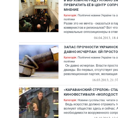
В ВЕРХОВНУЮ РАДУ НУЖНО З
ПРЕВРАТИТЬ ЕЁ В ЦЕНТР СОПР
МНЕНИЕ
Категорія:
Політичні новини України та с
політики
Разве это не мечта - оказаться в п
коммунистов и регионалов? Вот чт
нормальные оппозиционеры в отве
в Верхо...
04.04.2013, 18:
ЗАПАС ПРОЧНОСТИ УКРАИНСК
ДАВНО ИСЧЕРПАН. ЕЙ ПРОСТО
Категорія:
Політичні новини України та с
політики
Он давно исчерпан. Власти просто
дважды. Во-первых, отсутствует ре
революционная партия, желающая 
конкурент...
16.03.2013, 21:3
«КАРАВАНСКИЙ СТРЕЛОК» СТ
КИНОФЕСТИВАЛЯ «МОЛОДОСТ
Категорія:
Новини суспільства: читати с
Ведь искусство должно отражать т
волнуют общество здесь и сейчас.
необходимости вооруженного сопро