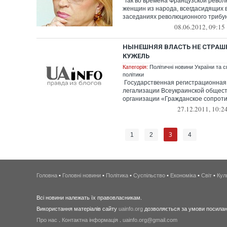
Так во времена Французской рево
женщин из народа, всегдасидящих 
заседаниях революционного трибун
08.06.2012, 09:15
НЫНЕШНЯЯ ВЛАСТЬ НЕ СТРАШН
КУЖЕЛЬ
Категорія:
Політичні новини України та с
політики
Государственная регистрационная 
легализации Всеукраинской общес
организации «Гражданское сопроти
27.12.2011, 10:2
3
1
2
4
Головна
•
Головні новини
•
Політика
•
Суспільство
•
Економіка
•
Світ
•
Кул
Всі новини належать їх правовласникам.
Використання матеріалів сайту
uainfo.org
дозволяється за умови посиланн
Про нас
.
Контактна інформація
.
uainfo.org@gmail.com