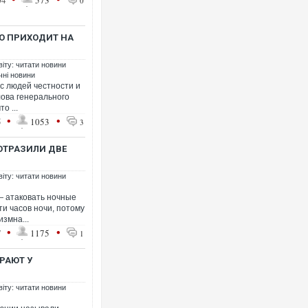
04
573
0
О ПРИХОДИТ НА
віту: читати новини
чні новини
с людей честности и
лова генерального
о ...
•
•
5
1053
3
ОТРАЗИЛИ ДВЕ
віту: читати новини
— атаковать ночные
ти часов ночи, потому
измна...
•
•
7
1175
1
РАЮТ У
віту: читати новини