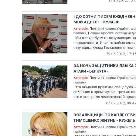
18.10.2012, 13:
«ДО СОТНИ ПИСЕМ ЕЖЕДНЕВН
МОЙ АДРЕС» - КУЖЕЛЬ
Категорія:
Політичні новини України та с
політики
,
Новини здоров'я: останні меди
Мы все требуем от окружающих на
порядочности. И часто забываем с
откупщика Клода Гельвеция о том, чт
29.08.2012, 17:1
ЗА НОЧЬ ЗАЩИТНИКИ ЯЗЫКА 
АТАКИ «БЕРКУТА»
Категорія:
Політичні новини України та с
політики
Это обычная практика спецслужб 
собрания в промежуткес трех до пя
что в это время человеческий орган
05.07.2012, 09:4
ВЯЗАЛЬЩИЦЫ ПО КАПЛЕ ОТБИ
ТИМОШЕНКО ЖИЗНЬ - КУЖЕЛЬ
Категорія:
Політичні новини України та с
політики