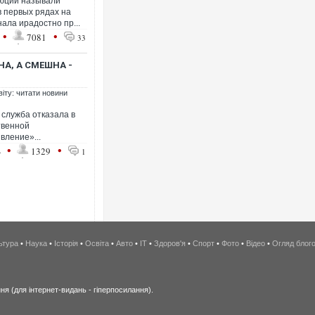
люции называли
в первых рядах на
ала ирадостно пр...
•
•
7081
33
А, А СМЕШНА -
віту: читати новини
служба отказала в
твенной
вление»...
•
•
4
1329
1
ьтура
•
Наука
•
Історія
•
Освіта
•
Авто
•
IT
•
Здоров'я
•
Спорт
•
Фото
•
Відео
•
Огляд блог
я (для інтернет-видань - гіперпосилання).