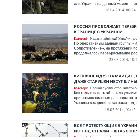
для Украины на данный момент – это
16.04.2014, 00:24
РОССИЯ ПРОДОЛЖАЕТ ПЕРЕБР
К ГРАНИЦЕ С УКРАИНОЙ
Категорія:
Надзвичайні події України та с
По оперативным данным группы «
Сопротивление», на протяжении по
продолжалось перебрасывание росси
28.03.2014, 10:
КИЕВЛЯНЕ ИДУТ НА МАЙДАН, 
ДАЖЕ СТАРУШКИ НЕСУТ ШИН
Категорія:
Новини суспільства: читати с
Как только власть объявила ульти
пригрозила силовым разгоном, кот
Украины восприняли как расстрел,
площ...
19.02.2014, 02:12
ВСЕ ПРОТЕСТУЮЩИЕ В УКРАИ
ИЗ-ПОД СТРАЖИ – ШТАБ СОП