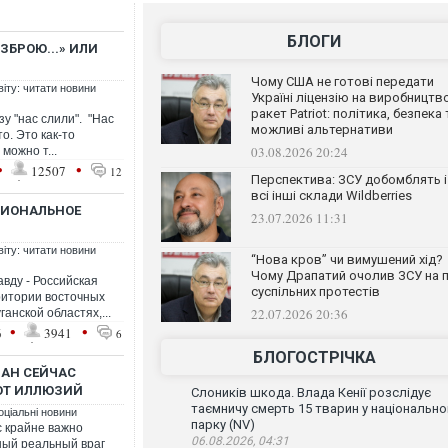
БЛОГИ
 ЗБРОЮ...» ИЛИ
Чому США не готові передати
віту: читати новини
Україні ліцензію на виробництв
ракет Patriot: політика, безпека 
у "нас слили". "Нас
можливі альтернативи
то. Это как-то
03.08.2026 20:24
можно т...
•
•
12507
12
Перспектива: ЗСУ добомблять і
всі інші склади Wildberries
ЦИОНАЛЬНОЕ
23.07.2026 11:31
віту: читати новини
“Нова кров” чи вимушений хід?
Чому Драпатий очолив ЗСУ на п
вду - Российская
суспільних протестів
ритории восточных
22.07.2026 20:36
анской областях,...
•
•
6
3941
6
БЛОГОСТРІЧКА
ДАН СЕЙЧАС
ОТ ИЛЛЮЗИЙ
Слоників шкода. Влада Кенії розслідує
таємничу смерть 15 тварин у національн
оціальні новини
парку (NV)
с крайне важно
06.08.2026, 04:31
ный реальный враг