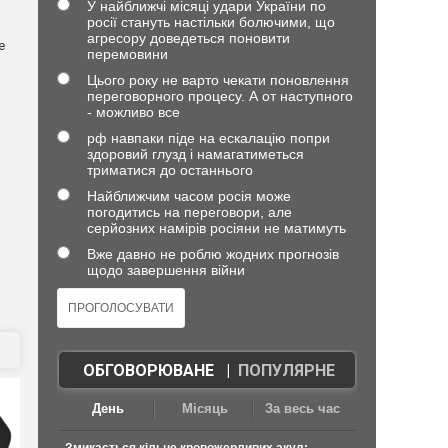
У найближчі місяці удари України по
росії стануть настільки болючими, що
агресору доведеться поновити
е
перемовини
Цього року не варто чекати поновлення
переговорного процесу. А от наступного
- можливо все
рф навпаки піде на ескалацію попри
здоровий глузд і намагатиметься
триматися до останнього
Найближчим часом росія може
погодитись на переговори, але
серйозних намірів росіяни не матимуть
в
Вже давно не роблю жодних прогнозів
щодо завершення війни
ОБГОВОРЮВАНЕ
|
ПОПУЛЯРНЕ
День
Місяць
За весь час