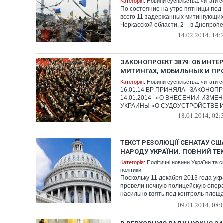
Категорія:
Новини суспільства: читати с
По состояние на утро пятницы под
всего 11 задержанных митингующих, 
Черкасской области, 2 – в Днепропе.
14.02.2014, 14:
ЗАКОНОПРОЕКТ 3879: ОБ ИНТЕ
МИТИНГАХ, МОБИЛЬНЫХ И ПРО
Категорія:
Новини суспільства: читати с
16.01.14 ВР ПРИНЯЛА ЗАКОНОПР
14.01.2014 «О ВНЕСЕНИИ ИЗМЕН
УКРАИНЫ «О СУДОУСТРОЙСТВЕ И 
18.01.2014, 02:
ТЕКСТ РЕЗОЛЮЦІЇ СЕНАТАУ СШ
НАРОДУ УКРАЇНИ. ПОВНИЙ ТЕ
Категорія:
Політичні новини України та с
політики
Поскольку 11 декабря 2013 года ук
провели ночную полицейскую опер
насильно взять под контроль площ
но в...
09.01.2014, 08: