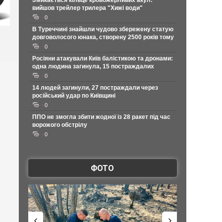
Змикається кільце кровожерливих акул:
вийшов трейлер трилера "Хижі води"
0
В Туреччині знайшли чудово збережену статую
довговолосого юнака, створену 2500 років тому
0
Росіяни атакували Київ балістикою та дронами:
одна людина загинула, 15 постраждалих
0
14 людей загинули, 27 постраждали через
російський удар по Київщині
0
ППО не змогла збити жодної із 28 ракет під час
ворожого обстрілу
0
ФОТО