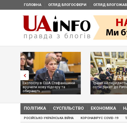
ГОЛОВНА
ОГЛЯД БЛОГОСФЕРИ
ОГЛЯД БЛОГОЖАБ
Експослу в США Стефанішиній
Трамп не передасть
вручили нову підозру та
сотні ракет до Patri
обирають...
...
ПОЛІТИКА
СУСПІЛЬСТВО
ЕКОНОМІКА
Н
РОСІЙСЬКО-УКРАЇНСЬКА ВІЙНА
КОРОНАВІРУС COVID-19