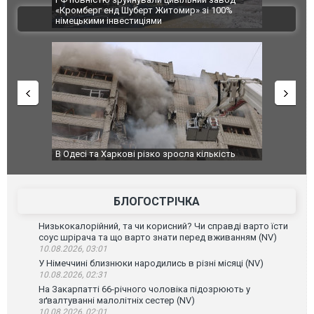
«Кромберг енд Шуберт Житомир» зі 100%
постраждали
ВІДЕО
німецькими інвестиціями
В Одесі та Харкові різко зросла кількість
У парламент
постраждалих від обстрілу РФ
БЛОГОСТРІЧКА
Низькокалорійний, та чи корисний? Чи справді варто їсти
соус шрірача та що варто знати перед вживанням (NV)
10.08.2026, 03:01
У Німеччині близнюки народились в різні місяці (NV)
10.08.2026, 02:31
На Закарпатті 66-річного чоловіка підозрюють у
зґвалтуванні малолітніх сестер (NV)
10.08.2026, 02:01