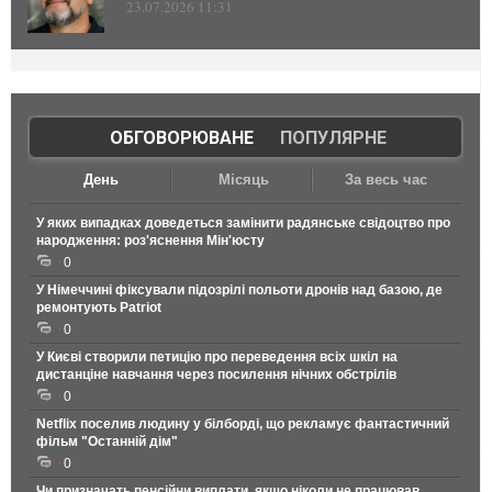
23.07.2026 11:31
ОБГОВОРЮВАНЕ
|
ПОПУЛЯРНЕ
День
Місяць
За весь час
У яких випадках доведеться замінити радянське свідоцтво про
народження: роз'яснення Мін'юсту
0
У Німеччині фіксували підозрілі польоти дронів над базою, де
ремонтують Patriot
0
У Києві створили петицію про переведення всіх шкіл на
дистанціне навчання через посилення нічних обстрілів
0
Netflix поселив людину у білборді, що рекламує фантастичний
фільм "Останній дім"
0
Чи призначать пенсійни виплати, якщо ніколи не працював