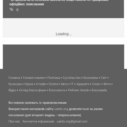
офіційно: пояснення
0
Loading...
Головна
•
Головні новини
•
Політика
•
Суспільство
•
Економіка
беспроводной
•
Світ
•
Культура
•
Наука
•
Історія
•
Освіта
•
Авто
•
IT
•
Здоров'я
интернет
•
Спорт
•
Фото
•
Відео
•
Огляд блогосфери
•
Блоголента
•
Рейтинг блогів
киев
•
Блогожаби
и
Всі новини належать їх правовласникам.
область
Використання матеріалів сайту
uainfo.org
дозволяється за умови
wimax
посилання (для інтернет-видань - гіперпосилання).
интернет
Про нас
.
Контактна інформація
.
uainfo.org@gmail.com
в