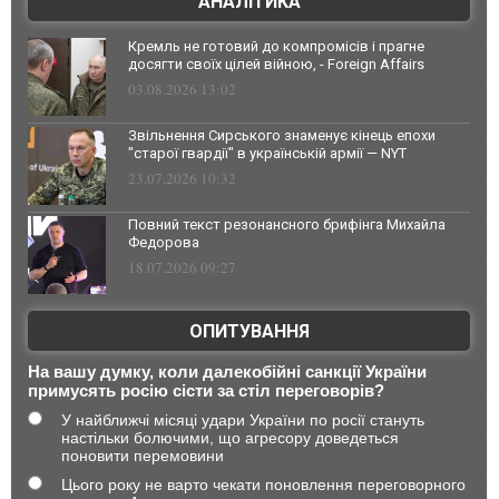
АНАЛІТИКА
Кремль не готовий до компромісів і прагне
досягти своїх цілей війною, - Foreign Affairs
03.08.2026 13:02
Звільнення Сирського знаменує кінець епохи
"старої гвардії" в українській армії — NYT
23.07.2026 10:32
Повний текст резонансного брифінга Михайла
Федорова
18.07.2026 09:27
ОПИТУВАННЯ
На вашу думку, коли далекобійні санкції України
примусять росію сісти за стіл переговорів?
У найближчі місяці удари України по росії стануть
настільки болючими, що агресору доведеться
поновити перемовини
Цього року не варто чекати поновлення переговорного