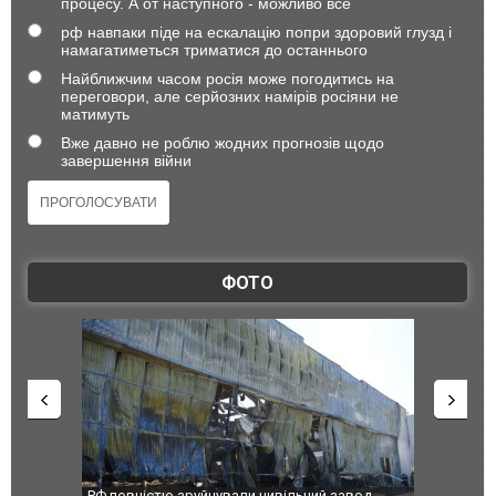
процесу. А от наступного - можливо все
рф навпаки піде на ескалацію попри здоровий глузд і
намагатиметься триматися до останнього
Найближчим часом росія може погодитись на
переговори, але серйозних намірів росіяни не
матимуть
Вже давно не роблю жодних прогнозів щодо
завершення війни
ФОТО
РФ повністю зруйнували цивільний завод
В Одесі та Х