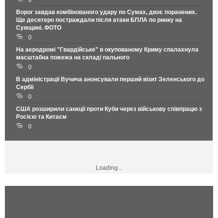
0
Ворог завдав комбінованого удару по Сумах, двоє поранених.
Ще десятеро постраждали після атаки БПЛА по ринку на
Сумщині. ФОТО
0
На аеродромі "Гвардійське" в окупованому Криму спалахнула
масштабна пожежа на складі пального
0
В адміністрації Вучича анонсували перший візит Зеленського до
Сербії
0
США розширили санкції проти Куби через військову співпрацю з
Росією та Китаєм
0
Loading...