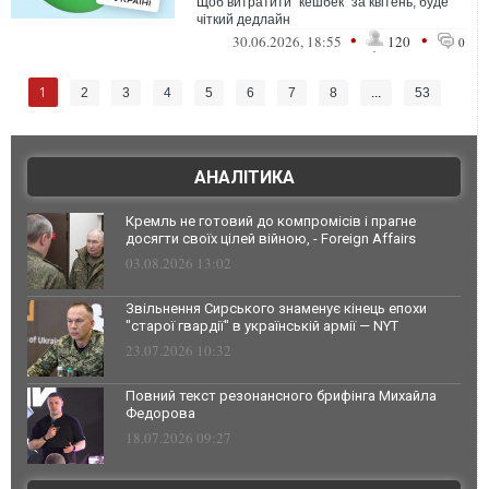
Щоб витратити "кешбек" за квітень, буде
чіткий дедлайн
•
•
30.06.2026, 18:55
120
0
1
2
3
4
5
6
7
8
...
53
АНАЛІТИКА
Кремль не готовий до компромісів і прагне
досягти своїх цілей війною, - Foreign Affairs
03.08.2026 13:02
Звільнення Сирського знаменує кінець епохи
"старої гвардії" в українській армії — NYT
23.07.2026 10:32
Повний текст резонансного брифінга Михайла
Федорова
18.07.2026 09:27