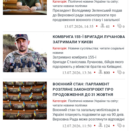
Категорія:
Політичні новини України та світу:
читати новини політики
Президент Володимир Зеленський подав
до Верховної ради законопроєкти про
продовження воєнного стану і загальної
мобілізації.
•
•
13.07.2026, 14:35
41
0
КОМБРИГА 155-Ї БРИГАДИ ЛУЧАНОВА
ЗАТРИМАЛИ У КИЄВІ
Категорія:
Новини суспільства: читати соціальні
новини
Затримано комбрига 155-ї
бригади Станіслава Лучанова, бійців якого
підозрюють у вбивстві братів на Київщині.
•
•
13.07.2026, 13:36
800
0
ВОЄННИЙ СТАН: ПАРЛАМЕНТ
РОЗГЛЯНЕ ЗАКОНОПРОЕКТ ПРО
ПРОДОВЖЕННЯ ДО 31 ЖОВТНЯ
Категорія:
Політичні новини України та світу:
читати новини політики
Воєнний стан та загальну мобілізацію в
Україні планують подовжити ще на 90 днів.
Верховна Рада може розглянути відповідні
законопроєкти вже 14–15 липн...
•
•
12.07.2026, 11:50
124
0