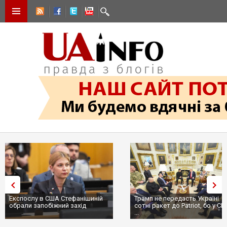
Експослу в США Стефанішиній
Трамп не передасть Україні
обрали запобіжний захід
сотні ракет до Patriot, бо у С
...