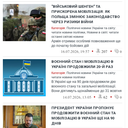
"ВІЙСЬКОВИЙ ШЕНГЕН" ТА
ПРИСКОРЕНА МОБІЛІЗАЦІЯ: ЯК
ПОЛЬЩА ЗМІНЮЄ ЗАКОНОДАВСТВО
ЧЕРЕЗ РИЗИКИ ВІЙНИ
Категорія:
Політичні новини України та світу:
читати новини політики
,
Новини в світі: читати
останні світові новини
Армія отримає особливі повноваження ще
до початку бойових дій
•
•
16.07.2026, 19:57
207
0
ВОЄННИЙ СТАН І МОБІЛІЗАЦІЮ В
УКРАЇНІ ПРОДОВЖИЛИ 20-Й РАЗ
Категорія:
Політичні новини України та світу:
читати новини політики
В Україні ще на 90 днів продовжили дію
воєнного стану та загальної мобілізації.
Вони діятимуть щонайменше до 31 жовтня
2026 року.
•
•
14.07.2026, 13:05
62
0
ПРЕЗИДЕНТ УКРАЇНИ ПРОПОНУЄ
ПРОДОВЖИТИ ВОЄННИЙ СТАН ТА
МОБІЛІЗАЦІЮ В УКРАЇНІ ЩЕ НА 90
ДНІВ