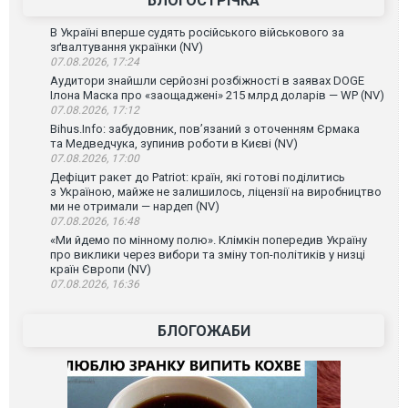
БЛОГОСТРІЧКА
В Україні вперше судять російського військового за
зґвалтування українки (NV)
07.08.2026, 17:24
Аудитори знайшли серйозні розбіжності в заявах DOGE
Ілона Маска про «заощаджені» 215 млрд доларів — WP (NV)
07.08.2026, 17:12
Bihus.Info: забудовник, пов’язаний з оточенням Єрмака
та Медведчука, зупинив роботи в Києві (NV)
07.08.2026, 17:00
Дефіцит ракет до Patriot: країн, які готові поділитись
з Україною, майже не залишилось, ліцензії на виробництво
ми не отримали — нардеп (NV)
07.08.2026, 16:48
«Ми йдемо по мінному полю». Клімкін попередив Україну
про виклики через вибори та зміну топ-політиків у низці
країн Європи (NV)
07.08.2026, 16:36
БЛОГОЖАБИ