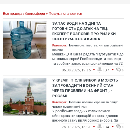
Вся правда з блогосфери
»
Пошук
» становится
ЗАПАС ВОДИ НА 3 ДНІ ТА
ГОТОВНІСТЬ ДО АТАК НА ТЕЦ:
ЕКСПЕРТ РОЗПОВІВ ПРО РИЗИКИ
ЗНЕСТРУМЛЕННЯ КИЄВА
Категорія:
Новини суспільства: читати соціальні
новини
Мешканцям Києва радять підготуватися до
можливих спроб Росії зневодити столицю
та зробити запас води щонайменше на 72
години
•
•
06.08.2026, 19:16
137
0
У КРЕМЛІ ПІСЛЯ ВИБОРІВ МОЖУТЬ
ЗАПРОВАДИТИ ВОЄННИЙ СТАН
ЧЕРЕЗ ПРОБЛЕМИ НА ФРОНТІ, -
РОСЗМІ
Категорія:
Політичні новини України та світу:
читати новини політики
У російських владних колах почали
обговорювати сценарій запровадження
воєнного стану після осінніх виборів. За
даними джерел, Кремль може вдатися до
•
•
28.07.2026, 16:31
134
0
т...