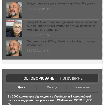
Надія лише на культ жінки в українській культурі
06.08.2026 08:49
Чому США не готові передати Україні ліцензію на
виробництво ракет Patriot: політика, безпека та
можливі альтернативи
03.08.2026 20:24
Перспектива: ЗСУ добомблять і всі інші склади
Wildberries
23.07.2026 11:31
ОБГОВОРЮВАНЕ
|
ПОПУЛЯРНЕ
День
Місяць
За весь час
За 2000 кілометрів від кордону з Україною: в Єкатеринбурзі
після атаки дронів загорівся склад Wildberries. ФОТО. ВІДЕО