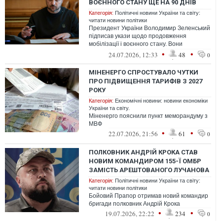
ВОЄННОГО СТАНУ ЩЕ НА 90 ДНІВ
Категорія:
Політичні новини України та світу:
читати новини політики
Президент України Володимир Зеленський
підписав укази щодо продовження
мобілізації і воєнного стану. Вони
діятимуть щонайменше до 31 жовтня 2026
•
•
24.07.2026, 12:33
48
0
року.
МІНЕНЕРГО СПРОСТУВАЛО ЧУТКИ
ПРО ПІДВИЩЕННЯ ТАРИФІВ З 2027
РОКУ
Категорія:
Економічні новини: новини економіки
України та світу.
Міненерго пояснили пункт меморандуму з
МВФ
•
•
22.07.2026, 21:56
61
0
ПОЛКОВНИК АНДРІЙ КРОКА СТАВ
НОВИМ КОМАНДИРОМ 155-Ї ОМБР
ЗАМІСТЬ АРЕШТОВАНОГО ЛУЧАНОВА
Категорія:
Політичні новини України та світу:
читати новини політики
Бойовий Прапор отримав новий командир
бригади полковник Андрій Крока
•
•
19.07.2026, 22:22
234
0