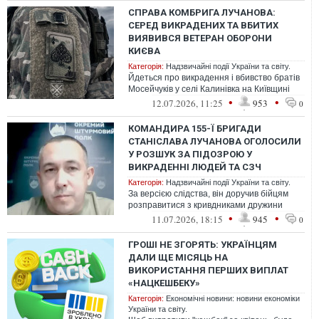
СПРАВА КОМБРИГА ЛУЧАНОВА:
СЕРЕД ВИКРАДЕНИХ ТА ВБИТИХ
ВИЯВИВСЯ ВЕТЕРАН ОБОРОНИ
КИЄВА
Категорія:
Надзвичайні події України та світу.
Йдеться про викрадення і вбивство братів
Мосейчуків у селі Калинівка на Київщині
•
•
12.07.2026, 11:25
953
0
КОМАНДИРА 155-Ї БРИГАДИ
СТАНІСЛАВА ЛУЧАНОВА ОГОЛОСИЛИ
У РОЗШУК ЗА ПІДОЗРОЮ У
ВИКРАДЕННІ ЛЮДЕЙ ТА СЗЧ
Категорія:
Надзвичайні події України та світу.
За версією слідства, він доручив бійцям
розправитися з кривдниками дружини
•
•
11.07.2026, 18:15
945
0
ГРОШІ НЕ ЗГОРЯТЬ: УКРАЇНЦЯМ
ДАЛИ ЩЕ МІСЯЦЬ НА
ВИКОРИСТАННЯ ПЕРШИХ ВИПЛАТ
«НАЦКЕШБЕКУ»
Категорія:
Економічні новини: новини економіки
України та світу.