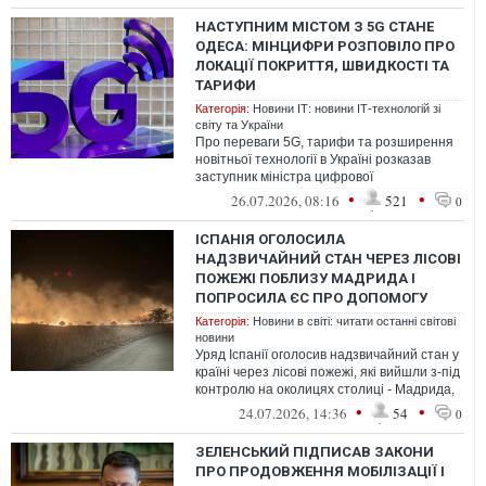
НАСТУПНИМ МІСТОМ З 5G СТАНЕ
ОДЕСА: МІНЦИФРИ РОЗПОВІЛО ПРО
ЛОКАЦІЇ ПОКРИТТЯ, ШВИДКОСТІ ТА
ТАРИФИ
Категорія:
Новини ІТ: новини ІТ-технологій зі
світу та України
Про переваги 5G, тарифи та розширення
новітньої технології в Україні розказав
заступник міністра цифрової
трансформації Станіслав Прибитько
•
•
26.07.2026, 08:16
521
0
ІСПАНІЯ ОГОЛОСИЛА
НАДЗВИЧАЙНИЙ СТАН ЧЕРЕЗ ЛІСОВІ
ПОЖЕЖІ ПОБЛИЗУ МАДРИДА І
ПОПРОСИЛА ЄС ПРО ДОПОМОГУ
Категорія:
Новини в світі: читати останні світові
новини
Уряд Іспанії оголосив надзвичайний стан у
країні через лісові пожежі, які вийшли з-під
контролю на околицях столиці - Мадрида,
що призвело до евакуаці...
•
•
24.07.2026, 14:36
54
0
ЗЕЛЕНСЬКИЙ ПІДПИСАВ ЗАКОНИ
ПРО ПРОДОВЖЕННЯ МОБІЛІЗАЦІЇ І