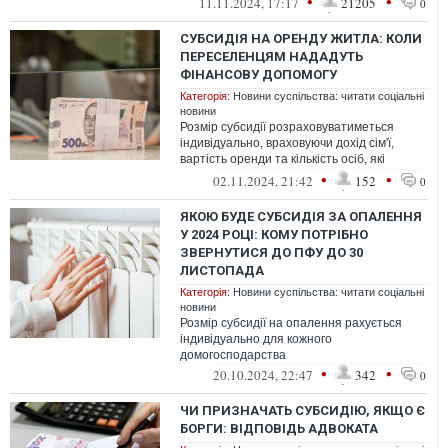
•
•
11.11.2024, 17:17
21205
0
СУБСИДІЯ НА ОРЕНДУ ЖИТЛА: КОЛИ
ПЕРЕСЕЛЕНЦЯМ НАДАДУТЬ
ФІНАНСОВУ ДОПОМОГУ
Категорія:
Новини суспільства: читати соціальні
новини
Розмір субсидії розраховуватиметься
індивідуально, враховуючи дохід сім'ї,
вартість оренди та кількість осіб, які
проживають у помешканні
•
•
02.11.2024, 21:42
152
0
ЯКОЮ БУДЕ СУБСИДІЯ ЗА ОПАЛЕННЯ
У 2024 РОЦІ: КОМУ ПОТРІБНО
ЗВЕРНУТИСЯ ДО ПФУ ДО 30
ЛИСТОПАДА
Категорія:
Новини суспільства: читати соціальні
новини
Розмір субсидії на опалення рахується
індивідуально для кожного
домогосподарства
•
•
20.10.2024, 22:47
342
0
ЧИ ПРИЗНАЧАТЬ СУБСИДІЮ, ЯКЩО Є
БОРГИ: ВІДПОВІДЬ АДВОКАТА