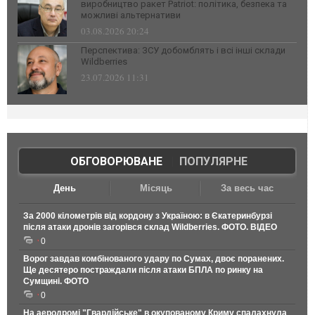
виробництво ракет Patriot: політика, безпека та
можливі альтернативи
03.08.2026 20:24
Перспектива: ЗСУ добомблять і всі інші склади
Wildberries
23.07.2026 11:31
ОБГОВОРЮВАНЕ
|
ПОПУЛЯРНЕ
День
Місяць
За весь час
За 2000 кілометрів від кордону з Україною: в Єкатеринбурзі
після атаки дронів загорівся склад Wildberries. ФОТО. ВІДЕО
0
Ворог завдав комбінованого удару по Сумах, двоє поранених.
Ще десятеро постраждали після атаки БПЛА по ринку на
Сумщині. ФОТО
0
На аеродромі "Гвардійське" в окупованому Криму спалахнула