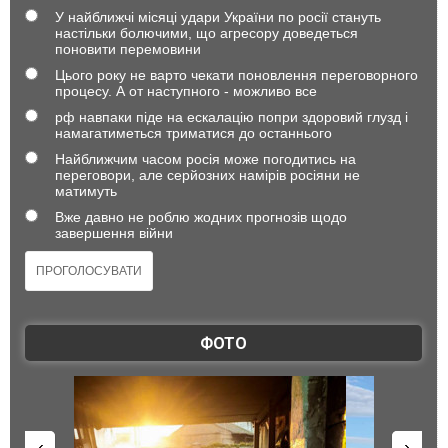
У найближчі місяці удари України по росії стануть
настільки болючими, що агресору доведеться
поновити перемовини
Цього року не варто чекати поновлення переговорного
процесу. А от наступного - можливо все
рф навпаки піде на ескалацію попри здоровий глузд і
намагатиметься триматися до останнього
Найближчим часом росія може погодитись на
переговори, але серйозних намірів росіяни не
матимуть
Вже давно не роблю жодних прогнозів щодо
завершення війни
ФОТО