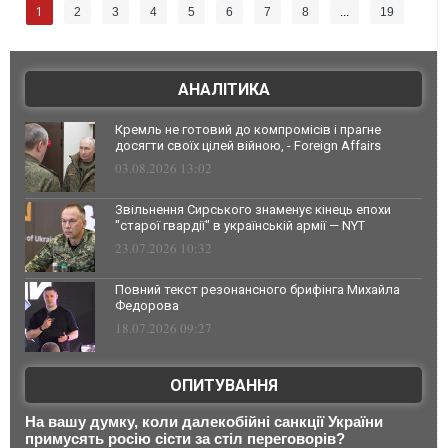
1
2
3
4
5
6
7
8
...
19
АНАЛІТИКА
Кремль не готовий до компромісів і прагне
досягти своїх цілей війною, - Foreign Affairs
03.08.2026 13:02
Звільнення Сирського знаменує кінець епохи
"старої гвардії" в українській армії — NYT
23.07.2026 10:32
Повний текст резонансного брифінга Михайла
Федорова
18.07.2026 09:27
ОПИТУВАННЯ
На вашу думку, коли далекобійні санкції України
примусять росію сісти за стіл переговорів?