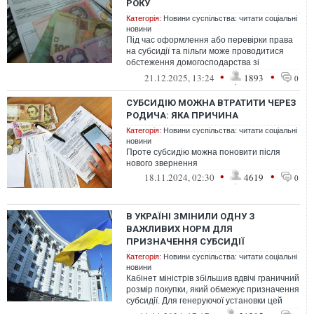
РОКУ
Категорія:
Новини суспільства: читати соціальні
новини
Під час оформлення або перевірки права
на субсидії та пільги може проводитися
обстеження домогосподарства зі
складанням відповідного акта
•
•
21.12.2025, 13:24
1893
0
СУБСИДІЮ МОЖНА ВТРАТИТИ ЧЕРЕЗ
РОДИЧА: ЯКА ПРИЧИНА
Категорія:
Новини суспільства: читати соціальні
новини
Проте субсидію можна поновити після
нового звернення
•
•
18.11.2024, 02:30
4619
0
В УКРАЇНІ ЗМІНИЛИ ОДНУ З
ВАЖЛИВИХ НОРМ ДЛЯ
ПРИЗНАЧЕННЯ СУБСИДІЇ
Категорія:
Новини суспільства: читати соціальні
новини
Кабінет міністрів збільшив вдвічі граничний
розмір покупки, який обмежує призначення
субсидії. Для генеруючої установки цей
розмір підвищений втричі.