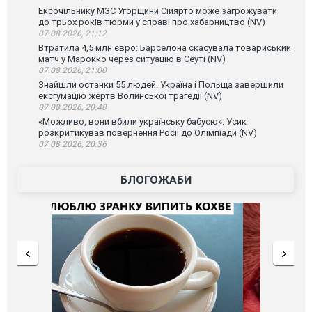
Ексочільнику МЗС Угорщини Сійярто може загрожувати
до трьох років тюрми у справі про хабарництво (NV)
07.08.2026, 21:12
Втратила 4,5 млн євро: Барселона скасувала товариський
матч у Марокко через ситуацію в Сеуті (NV)
07.08.2026, 21:00
Знайшли останки 55 людей. Україна і Польща завершили
ексгумацію жертв Волинської трагедії (NV)
07.08.2026, 20:48
«Можливо, вони вбили українську бабусю»: Усик
розкритикував повернення Росії до Олімпіади (NV)
07.08.2026, 20:36
БЛОГОЖАБИ