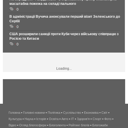
масштабна пожежа на складі пального
0
В адміністрації Вучича анонсували перший візит Зеленського до
Сербії
0
США розширили санкції проти Куби через військову співпрацю з
Росією та Китаєм
0
Loading...
Головна
•
Головні новини
•
Політика
•
Суспільство
•
Економіка
беспроводной
•
Світ
•
Культура
•
Наука
•
Історія
•
Освіта
•
Авто
•
IT
•
Здоров'я
интернет
•
Спорт
•
Фото
•
Відео
•
Огляд блогосфери
•
Блоголента
•
Рейтинг блогів
киев
•
Блогожаби