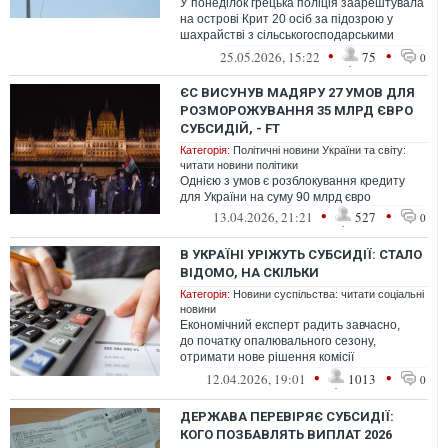
У понеділок грецька поліція заарештувала
на острові Крит 20 осіб за підозрою у
шахрайстві з сільськогосподарськими
субсидіями Європейського Союзу.
•
•
25.05.2026, 15:22
75
0
ЄС ВИСУНУВ МАДЯРУ 27 УМОВ ДЛЯ
РОЗМОРОЖУВАННЯ 35 МЛРД ЄВРО
СУБСИДІЙ, - FT
Категорія:
Політичні новини України та світу:
читати новини політики
Однією з умов є розблокування кредиту
для України на суму 90 млрд євро
•
•
13.04.2026, 21:21
527
0
В УКРАЇНІ УРІЖУТЬ СУБСИДІЇ: СТАЛО
ВІДОМО, НА СКІЛЬКИ
Категорія:
Новини суспільства: читати соціальні
новини
Економічний експерт радить завчасно,
до початку опалювального сезону,
отримати нове рішення комісії
по субсидіях на збільшення субсидії
•
•
12.04.2026, 19:01
1013
0
ДЕРЖАВА ПЕРЕВІРЯЄ СУБСИДІЇ:
КОГО ПОЗБАВЛЯТЬ ВИПЛАТ 2026