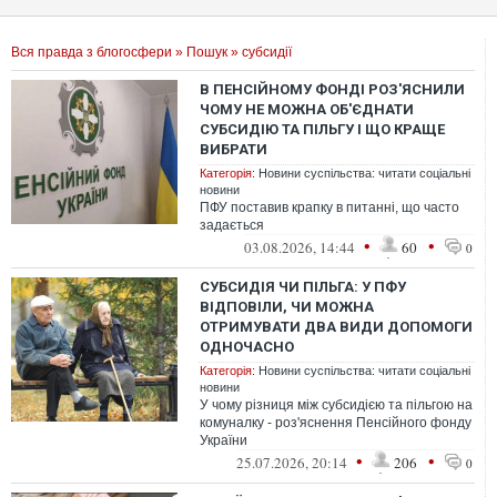
Вся правда з блогосфери
»
Пошук
» субсидії
В ПЕНСІЙНОМУ ФОНДІ РОЗ'ЯСНИЛИ
ЧОМУ НЕ МОЖНА ОБ'ЄДНАТИ
СУБСИДІЮ ТА ПІЛЬГУ І ЩО КРАЩЕ
ВИБРАТИ
Категорія:
Новини суспільства: читати соціальні
новини
ПФУ поставив крапку в питанні, що часто
задається
•
•
03.08.2026, 14:44
60
0
СУБСИДІЯ ЧИ ПІЛЬГА: У ПФУ
ВІДПОВІЛИ, ЧИ МОЖНА
ОТРИМУВАТИ ДВА ВИДИ ДОПОМОГИ
ОДНОЧАСНО
Категорія:
Новини суспільства: читати соціальні
новини
У чому різниця між субсидією та пільгою на
комуналку - роз'яснення Пенсійного фонду
України
•
•
25.07.2026, 20:14
206
0