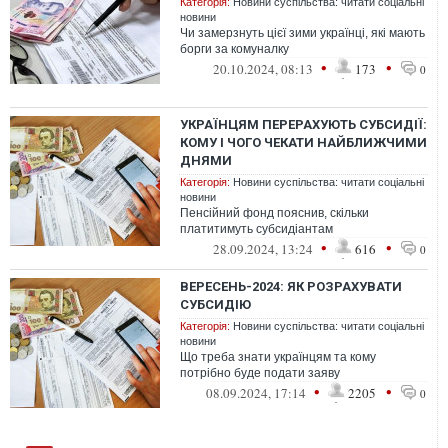
Категорія:
Новини суспільства: читати соціальні
новини
Чи замерзнуть цієї зими українці, які мають
борги за комуналку
•
•
20.10.2024, 08:13
173
0
УКРАЇНЦЯМ ПЕРЕРАХУЮТЬ СУБСИДІЇ:
КОМУ І ЧОГО ЧЕКАТИ НАЙБЛИЖЧИМИ
ДНЯМИ
Категорія:
Новини суспільства: читати соціальні
новини
Пенсійний фонд пояснив, скільки
платитимуть субсидіантам
•
•
28.09.2024, 13:24
616
0
ВЕРЕСЕНЬ-2024: ЯК РОЗРАХУВАТИ
СУБСИДІЮ
Категорія:
Новини суспільства: читати соціальні
новини
Що треба знати українцям та кому
потрібно буде подати заяву
•
•
08.09.2024, 17:14
2205
0