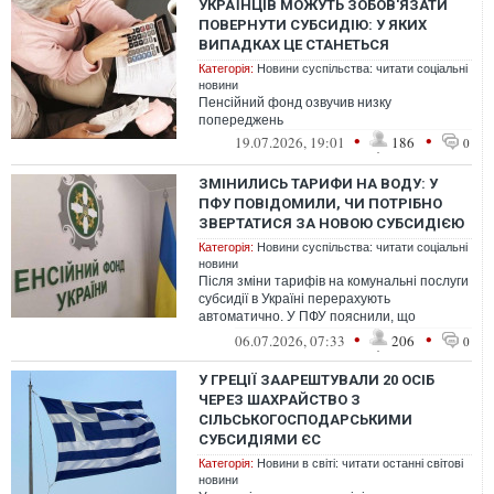
УКРАЇНЦІВ МОЖУТЬ ЗОБОВ'ЯЗАТИ
ПОВЕРНУТИ СУБСИДІЮ: У ЯКИХ
ВИПАДКАХ ЦЕ СТАНЕТЬСЯ
Категорія:
Новини суспільства: читати соціальні
новини
Пенсійний фонд озвучив низку
попереджень
•
•
19.07.2026, 19:01
186
0
ЗМІНИЛИСЬ ТАРИФИ НА ВОДУ: У
ПФУ ПОВІДОМИЛИ, ЧИ ПОТРІБНО
ЗВЕРТАТИСЯ ЗА НОВОЮ СУБСИДІЄЮ
Категорія:
Новини суспільства: читати соціальні
новини
Після зміни тарифів на комунальні послуги
субсидії в Україні перерахують
автоматично. У ПФУ пояснили, що
звертатися громадянам не потрібно
•
•
06.07.2026, 07:33
206
0
У ГРЕЦІЇ ЗААРЕШТУВАЛИ 20 ОСІБ
ЧЕРЕЗ ШАХРАЙСТВО З
СІЛЬСЬКОГОСПОДАРСЬКИМИ
СУБСИДІЯМИ ЄС
Категорія:
Новини в світі: читати останні світові
новини