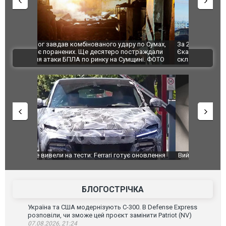
по Сумах,
За 2000 кілометрів від кордону з Україною: в
"Мої іграш
траждали
Єкатеринбурзі після атаки дронів загорівся
суперкарів
ВІДЕО
ині. ФОТО
склад Wildberries. ФОТО. ВІДЕО
оновлення
Вийшов трейлер нової екранізації легендарного
Зеленський
фільму "Афера Томаса Крауна"
перемовин
БЛОГОСТРІЧКА
Україна та США модернізують С-300. В Defense Express
розповіли, чи зможе цей проєкт замінити Patriot (NV)
07.08.2026, 21:24