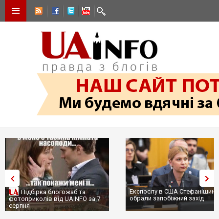
Експослу в США Стефанішині
Підбірка блогожаб та
обрали запобіжний захід
фотоприколів від UAINFO за 7
серпня