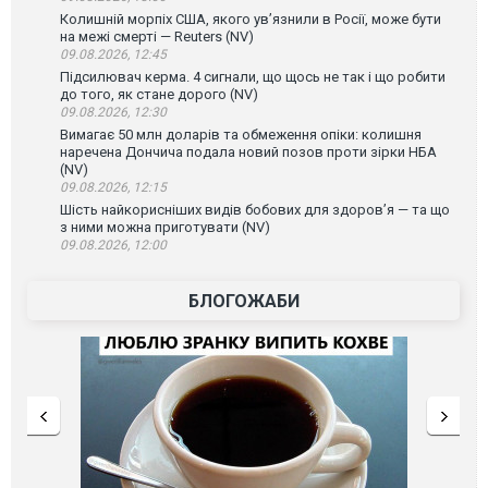
Колишній морпіх США, якого ув’язнили в Росії, може бути
на межі смерті — Reuters (NV)
09.08.2026, 12:45
Підсилювач керма. 4 сигнали, що щось не так і що робити
до того, як стане дорого (NV)
09.08.2026, 12:30
Вимагає 50 млн доларів та обмеження опіки: колишня
наречена Дончича подала новий позов проти зірки НБА
(NV)
09.08.2026, 12:15
Шість найкорисніших видів бобових для здоров’я — та що
з ними можна приготувати (NV)
09.08.2026, 12:00
БЛОГОЖАБИ