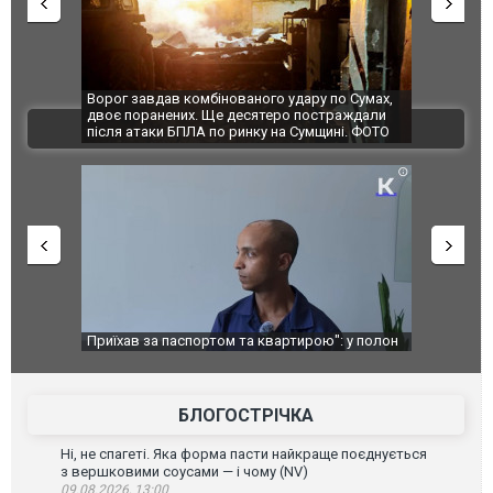
Ворог завдав комбінованого удару по Сумах,
За 2000 кіл
двоє поранених. Ще десятеро постраждали
Єкатеринбур
ВІДЕО
після атаки БПЛА по ринку на Сумщині. ФОТО
склад Wildb
Приїхав за паспортом та квартирою": у полон
Одесу накр
до українських військових потрапив тезка
ураганним 
зіркового футболіста Мохамеда Салаха
БЛОГОСТРІЧКА
Ні, не спагеті. Яка форма пасти найкраще поєднується
з вершковими соусами — і чому (NV)
09.08.2026, 13:00