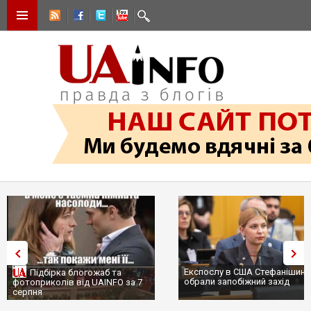
Експослу в США Стефанішині
Підбірка блогожаб та
обрали запобіжний захід
фотоприколів від UAINFO за 7
серпня