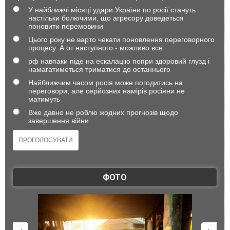
У найближчі місяці удари України по росії стануть
настільки болючими, що агресору доведеться
поновити перемовини
Цього року не варто чекати поновлення переговорного
процесу. А от наступного - можливо все
рф навпаки піде на ескалацію попри здоровий глузд і
намагатиметься триматися до останнього
Найближчим часом росія може погодитись на
переговори, але серйозних намірів росіяни не
матимуть
Вже давно не роблю жодних прогнозів щодо
завершення війни
ФОТО