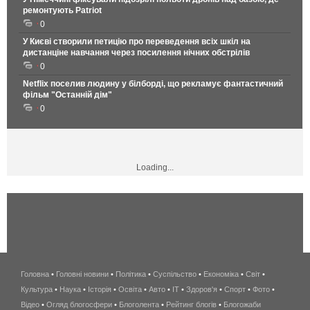
ремонтують Patriot
0
У Києві створили петицію про переведення всіх шкіл на
дистанціне навчання через посилення нічних обстрілів
0
Netflix поселив людину у білборді, що рекламує фантастичний
фільм "Останній дім"
0
Loading...
Головна
•
Головні новини
•
Політика
•
Суспільство
•
Економіка
беспроводной
•
Світ
•
Культура
•
Наука
•
Історія
•
Освіта
•
Авто
•
IT
•
Здоров'я
интернет
•
Спорт
•
Фото
•
Відео
•
Огляд блогосфери
•
Блоголента
•
Рейтинг блогів
киев
•
Блогожаби