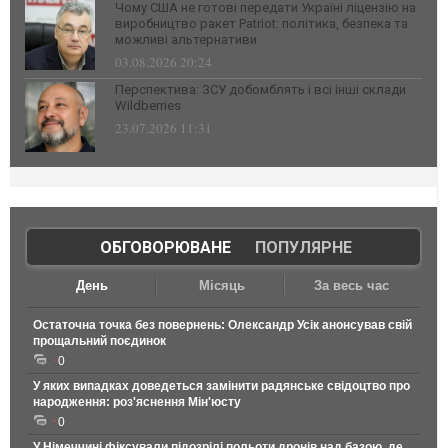
Чому США не готові передати Україні ліцензію на
виробництво ракет Patriot: політика, безпека та
можливі альтернативи
03.08.2026 20:24
Перспектива: ЗСУ добомблять і всі інші склади
Wildberries
23.07.2026 11:31
ОБГОВОРЮВАНЕ
|
ПОПУЛЯРНЕ
День
Місяць
За весь час
Остаточна точка без повернень: Олександр Усік анонсував свій
прощальний поєдинок
0
У яких випадках доведеться замінити радянське свідоцтво про
народження: роз'яснення Мін'юсту
0
У Німеччині фіксували підозрілі польоти дронів над базою, де