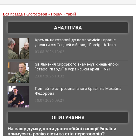
Вся правда з блогосфери
»
Пошук
» такий
АНАЛІТИКА
Кремль не готовий до компромісів і прагне
досягти своїх цілей війною, - Foreign Affairs
03.08.2026 13:02
Звільнення Сирського знаменує кінець епохи
"старої гвардії" в українській армії — NYT
23.07.2026 10:32
Повний текст резонансного брифінга Михайла
Федорова
18.07.2026 09:27
ОПИТУВАННЯ
На вашу думку, коли далекобійні санкції України
примусять росію сісти за стіл переговорів?