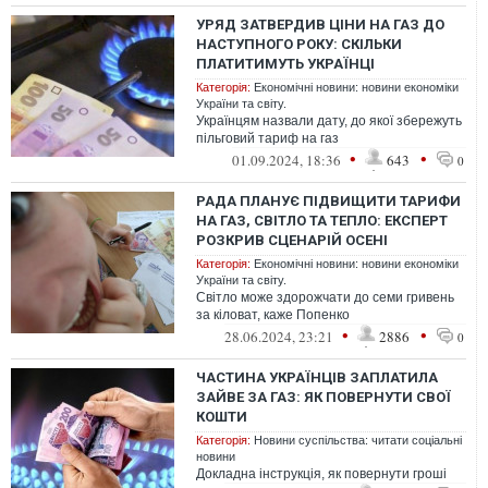
УРЯД ЗАТВЕРДИВ ЦІНИ НА ГАЗ ДО
НАСТУПНОГО РОКУ: СКІЛЬКИ
ПЛАТИТИМУТЬ УКРАЇНЦІ
Категорія:
Економічні новини: новини економіки
України та світу.
Українцям назвали дату, до якої збережуть
пільговий тариф на газ
•
•
01.09.2024, 18:36
643
0
РАДА ПЛАНУЄ ПІДВИЩИТИ ТАРИФИ
НА ГАЗ, СВІТЛО ТА ТЕПЛО: ЕКСПЕРТ
РОЗКРИВ СЦЕНАРІЙ ОСЕНІ
Категорія:
Економічні новини: новини економіки
України та світу.
Світло може здорожчати до семи гривень
за кіловат, каже Попенко
•
•
28.06.2024, 23:21
2886
0
ЧАСТИНА УКРАЇНЦІВ ЗАПЛАТИЛА
ЗАЙВЕ ЗА ГАЗ: ЯК ПОВЕРНУТИ СВОЇ
КОШТИ
Категорія:
Новини суспільства: читати соціальні
новини
Докладна інструкція, як повернути гроші