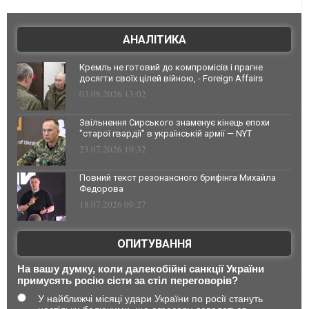
АНАЛІТИКА
Кремль не готовий до компромісів і прагне
досягти своїх цілей війною, - Foreign Affairs
03.08.2026 13:02
Звільнення Сирського знаменує кінець епохи
"старої гвардії" в українській армії — NYT
23.07.2026 10:32
Повний текст резонансного брифінга Михайла
Федорова
18.07.2026 09:27
ОПИТУВАННЯ
На вашу думку, коли далекобійні санкції України
примусять росію сісти за стіл переговорів?
У найближчі місяці удари України по росії стануть