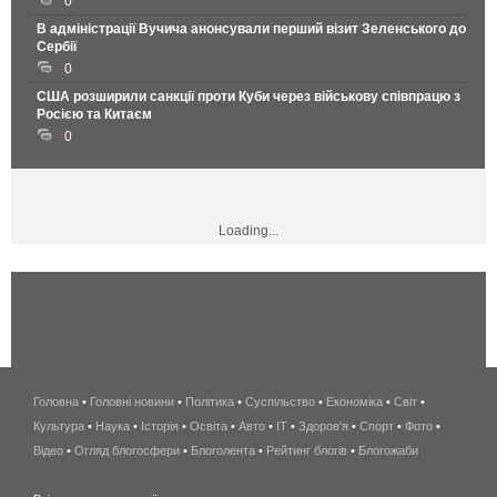
0
В адміністрації Вучича анонсували перший візит Зеленського до
Сербії
0
США розширили санкції проти Куби через військову співпрацю з
Росією та Китаєм
0
Loading...
Головна
•
Головні новини
•
Політика
•
Суспільство
•
Економіка
беспроводной
•
Світ
•
Культура
•
Наука
•
Історія
•
Освіта
•
Авто
•
IT
•
Здоров'я
интернет
•
Спорт
•
Фото
•
Відео
•
Огляд блогосфери
•
Блоголента
•
Рейтинг блогів
киев
•
Блогожаби
и