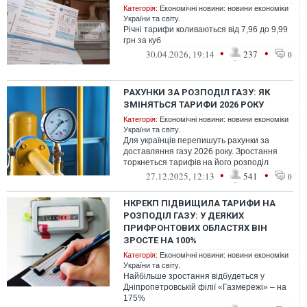
Категорія:
Економічні новини: новини економіки
України та світу.
Річні тарифи коливаються від 7,96 до 9,99
грн за куб
•
•
30.04.2026, 19:14
237
0
РАХУНКИ ЗА РОЗПОДІЛ ГАЗУ: ЯК
ЗМІНЯТЬСЯ ТАРИФИ 2026 РОКУ
Категорія:
Економічні новини: новини економіки
України та світу.
Для українців перепишуть рахунки за
доставляння газу 2026 року. Зростання
торкнеться тарифів на його розподіл
•
•
27.12.2025, 12:13
541
0
НКРЕКП ПІДВИЩИЛА ТАРИФИ НА
РОЗПОДІЛ ГАЗУ: У ДЕЯКИХ
ПРИФРОНТОВИХ ОБЛАСТЯХ ВІН
ЗРОСТЕ НА 100%
Категорія:
Економічні новини: новини економіки
України та світу.
Найбільше зростання відбудеться у
Дніпропетровській філії «Газмережі» – на
175%