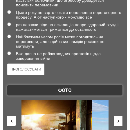
настільки болючими, що агресору доведеться
поновити перемовини
Цього року не варто чекати поновлення переговорного
процесу. А от наступного - можливо все
рф навпаки піде на ескалацію попри здоровий глузд і
намагатиметься триматися до останнього
Найближчим часом росія може погодитись на
переговори, але серйозних намірів росіяни не
матимуть
Вже давно не роблю жодних прогнозів щодо
завершення війни
ФОТО