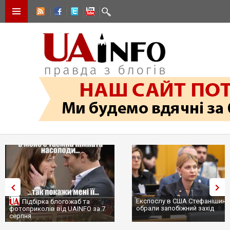
Експослу в США Стефанішині
Підбірка блогожаб та
обрали запобіжний захід
фотоприколів від UAINFO за 7
серпня