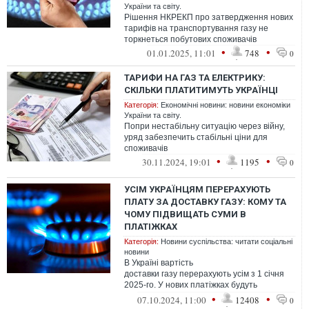
України та світу.
Рішення НКРЕКП про затвердження нових
тарифів на транспортування газу не
торкнеться побутових споживачів
•
•
01.01.2025, 11:01
748
0
ТАРИФИ НА ГАЗ ТА ЕЛЕКТРИКУ:
СКІЛЬКИ ПЛАТИТИМУТЬ УКРАЇНЦІ
Категорія:
Економічні новини: новини економіки
України та світу.
Попри нестабільну ситуацію через війну,
уряд забезпечить стабільні ціни для
споживачів
•
•
30.11.2024, 19:01
1195
0
УСІМ УКРАЇНЦЯМ ПЕРЕРАХУЮТЬ
ПЛАТУ ЗА ДОСТАВКУ ГАЗУ: КОМУ ТА
ЧОМУ ПІДВИЩАТЬ СУМИ В
ПЛАТІЖКАХ
Категорія:
Новини суспільства: читати соціальні
новини
В Україні вартість
доставки газу перерахують усім з 1 січня
2025-го. У нових платіжках будуть
враховувати споживання за газовий рік із
•
•
07.10.2024, 11:00
12408
0
жовтня 2022-го ...