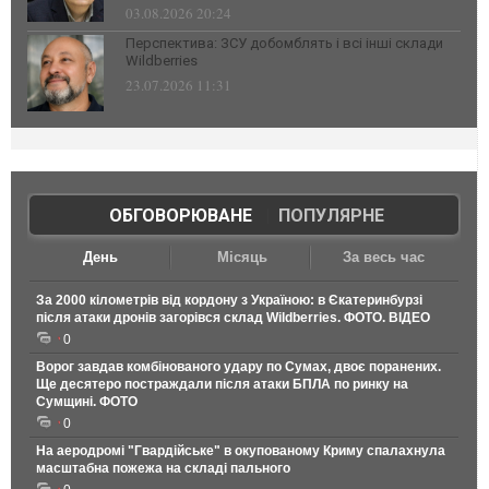
03.08.2026 20:24
Перспектива: ЗСУ добомблять і всі інші склади
Wildberries
23.07.2026 11:31
ОБГОВОРЮВАНЕ
|
ПОПУЛЯРНЕ
День
Місяць
За весь час
За 2000 кілометрів від кордону з Україною: в Єкатеринбурзі
після атаки дронів загорівся склад Wildberries. ФОТО. ВІДЕО
0
Ворог завдав комбінованого удару по Сумах, двоє поранених.
Ще десятеро постраждали після атаки БПЛА по ринку на
Сумщині. ФОТО
0
На аеродромі "Гвардійське" в окупованому Криму спалахнула
масштабна пожежа на складі пального