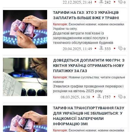
•
•
22.12.2025, 21:44
242
0
ТАРИФИ НА ГАЗ: ХТО З УКРАЇНЦІВ
ЗАПЛАТИТЬ БІЛЬШЕ ВЖЕ У ТРАВНІ
Категорія:
Економічні новини: новини економіки
України та світу.
Додаткові витрати пов’язані із
запровадженням нової послуги з
технічного обслуговування будинків
•
•
20.04.2025, 11:49
333
0
ДОВЕДЕТЬСЯ ДОПЛАТИТИ 900 ГРН: З
КВІТНЯ УКРАЇНЦІ ОТРИМАЮТЬ НОВУ
ПЛАТІЖКУ ЗА ГАЗ
Категорія:
Новини суспільства: читати соціальні
новини
З'явилися графіки проведення перевірок і
розцінки на квітень 2025 року
•
•
08.03.2025, 16:38
1757
0
ТАРИФ НА ТРАНСПОРТУВАННЯ ГАЗУ
ДЛЯ УКРАЇНЦІВ НЕ ЗБІЛЬШИТЬСЯ: У
НАЦКОМІСІЇ ЗАПЕРЕЧИЛИ
ІНФОРМАЦІЮ ЗМІ
Категорія:
Економічні новини: новини економіки