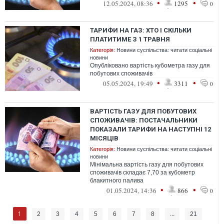
•
•
12.05.2024, 08:36
1295
0
ТАРИФИ НА ГАЗ: ХТО І СКІЛЬКИ
ПЛАТИТИМЕ З 1 ТРАВНЯ
Категорія:
Новини суспільства: читати соціальні
новини
Опубліковано вартість кубометра газу для
побутових споживачів
•
•
05.05.2024, 19:49
3311
0
ВАРТІСТЬ ГАЗУ ДЛЯ ПОБУТОВИХ
СПОЖИВАЧІВ: ПОСТАЧАЛЬНИКИ
ПОКАЗАЛИ ТАРИФИ НА НАСТУПНІ 12
МІСЯЦІВ
Категорія:
Новини суспільства: читати соціальні
новини
Мінімальна вартість газу для побутових
споживачів складає 7,70 за кубометр
блакитного палива
•
•
01.05.2024, 14:36
866
0
1
2
3
4
5
6
7
8
...
21