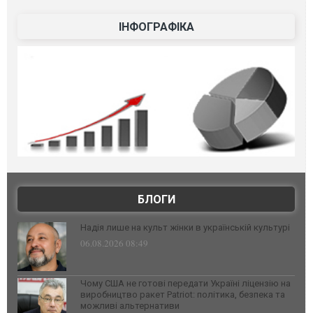
ІНФОГРАФІКА
БЛОГИ
Надія лише на культ жінки в українській культурі
06.08.2026 08:49
Чому США не готові передати Україні ліцензію на
виробництво ракет Patriot: політика, безпека та
можливі альтернативи