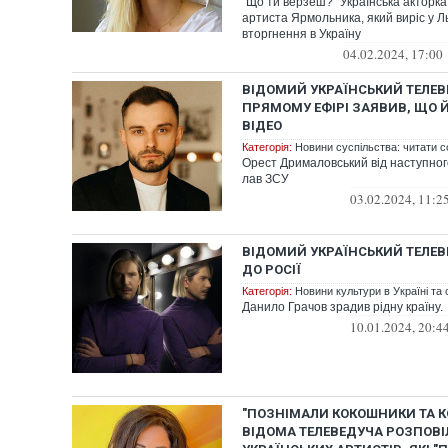
"Що ти верзеш?" Українська акторк
артиста Ярмольника, який виріс у Л
вторгнення в Україну
04.02.2024, 17:00
ВІДОМИЙ УКРАЇНСЬКИЙ ТЕЛЕВ
ПРЯМОМУ ЕФІРІ ЗАЯВИВ, ЩО 
ВІДЕО
Категорія:
Новини суспільства: читати с
Орест Дрималовський від наступног
лав ЗСУ
03.02.2024, 11:2
ВІДОМИЙ УКРАЇНСЬКИЙ ТЕЛЕВ
ДО РОСІЇ
Категорія:
Новини культури в Україні та с
Данило Грачов зрадив рідну країну.
10.01.2024, 20:4
"ПОЗНІМАЛИ КОКОШНИКИ ТА К
ВІДОМА ТЕЛЕВЕДУЧА РОЗПОВІ