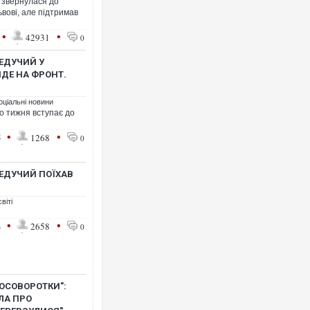
а звернулася до
ьвові, але підтримав
•
•
42931
0
ЕДУЧИЙ У
ЙДЕ НА ФРОНТ.
оціальні новини
о тижня вступає до
•
•
5
1268
0
ЕДУЧИЙ ПОЇХАВ
віті
•
•
4
2658
0
ОСОВОРОТКИ":
ЛА ПРО