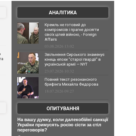
АНАЛІТИКА
Кремль не готовий до
компромісів і прагне досягти
своїх цілей війною, - Foreign
Affairs
03.08.2026 13:02
о
Звільнення Сирського знаменує
та
кінець епохи "старої гвардії" в
українській армії — NYT
23.07.2026 10:32
Повний текст резонансного
брифінга Михайла Федорова
18.07.2026 09:27
ОПИТУВАННЯ
На вашу думку, коли далекобійні санкції
України примусять росію сісти за стіл
переговорів?