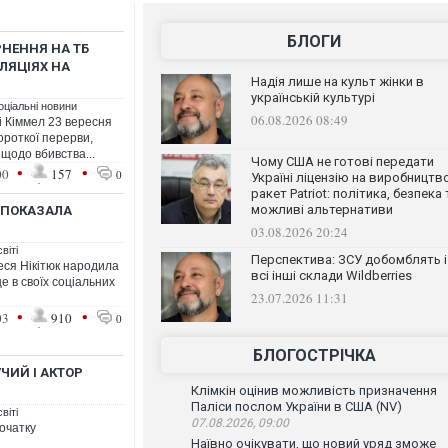
БЛОГИ
НЕННЯ НА ТБ
ЛЯЦІЯХ НА
Надія лише на культ жінки в
українській культурі
оціальні новини
06.08.2026 08:49
 Кіммел 23 вересня
ороткої перерви,
щодо вбивства...
Чому США не готові передати
•
•
00
157
0
Україні ліцензію на виробництв
ракет Patriot: політика, безпека 
можливі альтернативи
І ПОКАЗАЛА
03.08.2026 20:24
віті
Перспектива: ЗСУ добомблять і
еся Нікітюк народила
всі інші склади Wildberries
е в своїх соціальних
23.07.2026 11:31
•
•
03
910
0
БЛОГОСТРІЧКА
ЧИЙ І АКТОР
Клімкін оцінив можливість призначення
Паліси послом України в США (NV)
віті
07.08.2026, 09:00
очатку
Наївно очікувати, що новий уряд зможе