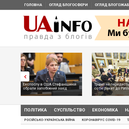
ГОЛОВНА
ОГЛЯД БЛОГОСФЕРИ
ОГЛЯД БЛОГОЖАБ
Експослу в США Стефанішиній
Трамп не передасть
обрали запобіжний захід
сотні ракет до Patri
...
ПОЛІТИКА
СУСПІЛЬСТВО
ЕКОНОМІКА
Н
РОСІЙСЬКО-УКРАЇНСЬКА ВІЙНА
КОРОНАВІРУС COVID-19