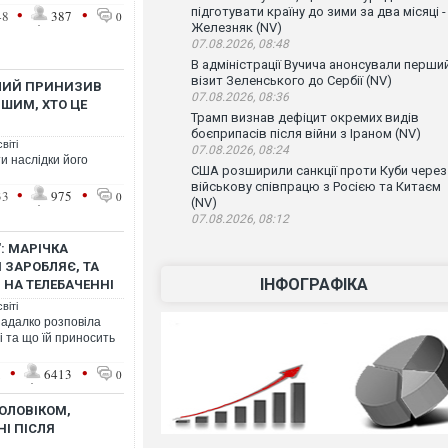
•
•
підготувати країну до зими за два місяці -
48
387
0
Железняк (NV)
07.08.2026, 08:48
В адміністрації Вучича анонсували перши
візит Зеленського до Сербії (NV)
ЧИЙ ПРИНИЗИВ
07.08.2026, 08:36
РШИМ, ХТО ЦЕ
Трамп визнав дефіцит окремих видів
боєприпасів після війни з Іраном (NV)
віті
07.08.2026, 08:24
и наслідки його
США розширили санкції проти Куби через
військову співпрацю з Росією та Китаєм
•
•
33
975
0
(NV)
07.08.2026, 08:12
": МАРІЧКА
 ЗАРОБЛЯЄ, ТА
ІНФОГРАФІКА
НА ТЕЛЕБАЧЕННІ
віті
Падалко розповіла
 та що їй приносить
•
•
1
6413
0
ОЛОВІКОМ,
НІ ПІСЛЯ