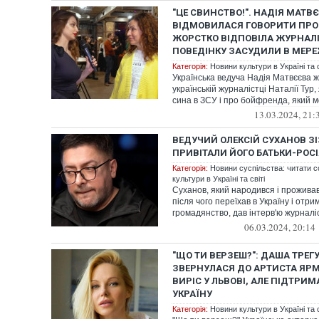
"ЦЕ СВИНСТВО!". НАДІЯ МАТВ
ВІДМОВИЛАСЯ ГОВОРИТИ ПРО
ЖОРСТКО ВІДПОВІЛА ЖУРНАЛІС
ПОВЕДІНКУ ЗАСУДИЛИ В МЕРЕ
Категорія:
Новини культури в Україні та с
Українська ведуча Надія Матвєєва ж
українській журналістці Наталії Тур,
сина в ЗСУ і про бойфренда, який м
13.03.2024, 21:
ВЕДУЧИЙ ОЛЕКСІЙ СУХАНОВ ЗІ
ПРИВІТАЛИ ЙОГО БАТЬКИ-РОСІ
Категорія:
Новини суспільства: читати с
культури в Україні та світі
Суханов, який народився і проживав 
після чого переїхав в Україну і отри
громадянство, дав інтерв'ю журналіс
06.03.2024, 20:14
"ЩО ТИ ВЕРЗЕШ?": ДАША ТРЕГ
ЗВЕРНУЛАСЯ ДО АРТИСТА ЯР
ВИРІС У ЛЬВОВІ, АЛЕ ПІДТРИ
УКРАЇНУ
Категорія:
Новини культури в Україні та с