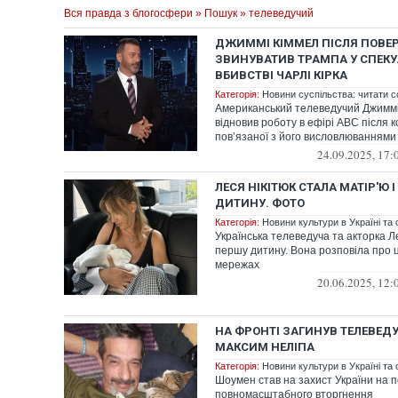
Вся правда з блогосфери
»
Пошук
» телеведучий
ДЖИММІ КІММЕЛ ПІСЛЯ ПОВЕР
ЗВИНУВАТИВ ТРАМПА У СПЕКУ
ВБИВСТВІ ЧАРЛІ КІРКА
Категорія:
Новини суспільства: читати с
Американський телеведучий Джиммі
відновив роботу в ефірі ABC після к
пов’язаної з його висловлюваннями 
24.09.2025, 17:
ЛЕСЯ НІКІТЮК СТАЛА МАТІР'Ю 
ДИТИНУ. ФОТО
Категорія:
Новини культури в Україні та с
Українська телеведуча та акторка Л
першу дитину. Вона розповіла про ц
мережах
20.06.2025, 12:
НА ФРОНТІ ЗАГИНУВ ТЕЛЕВЕДУ
МАКСИМ НЕЛІПА
Категорія:
Новини культури в Україні та с
Шоумен став на захист України на п
повномасштабного вторгнення