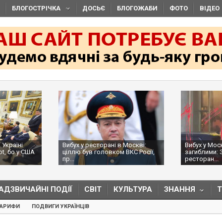
БЛОГОСТРІЧКА
ДОСЬЄ
БЛОГОЖАБИ
ФОТО
ВІДЕО
 Україні
Вибух у ресторані в Москві:
Вибух у Мос
ot, бо у США
ціллю був головком ВКС Росії,
загиблими: 
пр...
ресторан...
АДЗВИЧАЙНІ ПОДІЇ
СВІТ
КУЛЬТУРА
ЗНАННЯ
ТАРИФИ
ПОДВИГИ УКРАЇНЦІВ