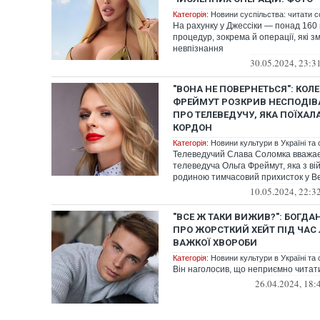
Категорія:
Новини суспільства: читати с
На рахунку у Джессіки — понад 160
процедур, зокрема й операції, які зм
невпізнання
30.05.2024, 23:3
"ВОНА НЕ ПОВЕРНЕТЬСЯ": КОЛЕ
ФРЕЙМУТ РОЗКРИВ НЕСПОДІВ
ПРО ТЕЛЕВЕДУЧУ, ЯКА ПОЇХАЛА
КОРДОН
Категорія:
Новини культури в Україні та с
Телеведучий Слава Соломка вважає,
телеведуча Ольга Фреймут, яка з в
родиною тимчасовий прихисток у Вел
10.05.2024, 22:3
"ВСЕ Ж ТАКИ ВИЖИВ?": БОГДА
ПРО ЖОРСТКИЙ ХЕЙТ ПІД ЧАС
ВАЖКОЇ ХВОРОБИ
Категорія:
Новини культури в Україні та с
Він наголосив, що неприємно читати
26.04.2024, 18: