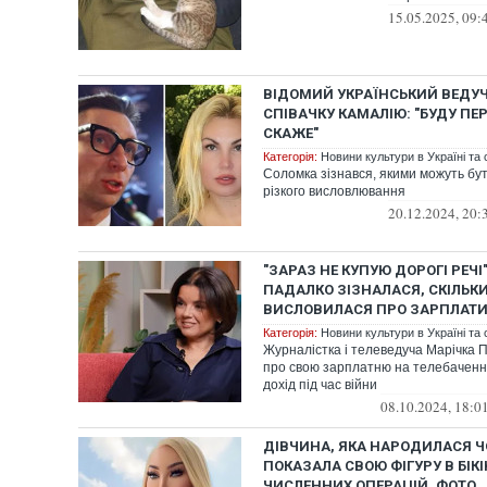
15.05.2025, 09:
ВІДОМИЙ УКРАЇНСЬКИЙ ВЕДУ
СПІВАЧКУ КАМАЛІЮ: "БУДУ ПЕ
СКАЖЕ"
Категорія:
Новини культури в Україні та с
Соломка зізнався, якими можуть бут
різкого висловлювання
20.12.2024, 20:
"ЗАРАЗ НЕ КУПУЮ ДОРОГІ РЕЧІ
ПАДАЛКО ЗІЗНАЛАСЯ, СКІЛЬКИ
ВИСЛОВИЛАСЯ ПРО ЗАРПЛАТИ 
Категорія:
Новини культури в Україні та с
Журналістка і телеведуча Марічка 
про свою зарплатню на телебаченні
дохід під час війни
08.10.2024, 18:0
ДІВЧИНА, ЯКА НАРОДИЛАСЯ Ч
ПОКАЗАЛА СВОЮ ФІГУРУ В БІКІ
ЧИСЛЕННИХ ОПЕРАЦІЙ. ФОТО