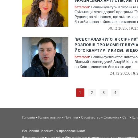
УКРАЇНСЬКИХ АРТИСТІВ, ЯКІ "
Категорія:
Новини культури в Україні та с
Очільниця легендарної програми "Т
Рудницька зізналася, що змістила а
бо якби зараз зайнялася виключно п
30.12.2023, 19:2
"ВСЕ СПАЛАХНУЛО, ЯК СІРНИК
РОЗПОВІВ ПРО МОМЕНТ ВЛУЧ
ЙОГО КВАРТИРІ У КИЄВІ. ВІДЕО
Категорія:
Новини суспільства: читати с
Відомий телеведучий Андрій Коваль
на Київ залишився без квартири
24.12.2023, 18:
1
2
3
4
Головна
•
Головні новини
•
Політика
•
Суспільство
•
Економіка
•
Світ
•
Кул
Всі новини належать їх правовласникам.
Використання матеріалів сайту
uainfo.org
дозволяється за умови посиланн