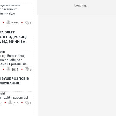
оціальні новини
Loading...
 пластичних
інили її до
•
•
1
2296
0
ГА ОЛЬГИ
АНІ ПОДРОБИЦІ
 ВІД ВІЙНИ ЗА
віті
 що його колега,
ійною знайшла з
икій Британії, не...
•
•
2
4013
0
Н БУШЕ РОЗПОВІВ
 ЛІКУВАННЯ
віті
 подібні коментарі
•
•
46
776
0