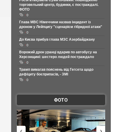
Росія атакувала Суми КАБами: пошкоджено
торговельний центр, будинки, є постраждалі.
ФОТО
0
Глава МВС Німеччини назвав інцидент із
дроном у Лейпцигу "сценарієм гібридної атаки"
0
До Києва прибув глава МЗС Азербайджану
0
Ворожий дрон уранці вдарив по автобусу на
Херсонщині: шестеро людей постраждало
0
Трамп вимагав пояснень від Гегсета щодо
дефіциту боєприпасів, - ЗМІ
0
ФОТО