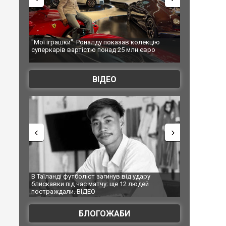
 показав колекцію
Huawei виходить на ринок позашляховиків з
над 25 млн євро
моделлю Stelato G9. ФОТО
ВІДЕО
гинув від удару
Топпосадовцю Повітряних Сил вручили нову
у: ще 12 людей
підозру
БЛОГОЖАБИ