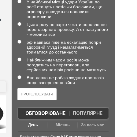
У найближчі місяці удари України по
росії стануть настільки болючими, що
агресору доведеться поновити
перемовини
й
Цього року не варто чекати поновлення
переговорного процесу. А от наступного
- можливо все
рф навпаки піде на ескалацію попри
здоровий глузд і намагатиметься
триматися до останнього
Найближчим часом росія може
погодитись на переговори, але
серйозних намірів росіяни не матимуть
Вже давно не роблю жодних прогнозів
щодо завершення війни
ОБГОВОРЮВАНЕ
|
ПОПУЛЯРНЕ
День
Місяць
За весь час