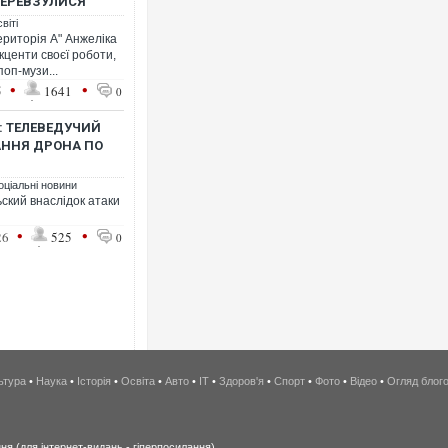
ПЕРЕВЗУЛИСЯ"
віті
ериторія А" Анжеліка
кценти своєї роботи,
оп-музи...
•
•
5
1641
0
": ТЕЛЕВЕДУЧИЙ
АННЯ ДРОНА ПО
оціальні новини
ский внаслідок атаки
•
•
26
525
0
ьтура
•
Наука
•
Історія
•
Освіта
•
Авто
•
IT
•
Здоров'я
•
Спорт
•
Фото
•
Відео
•
Огляд блог
я (для інтернет-видань - гіперпосилання).