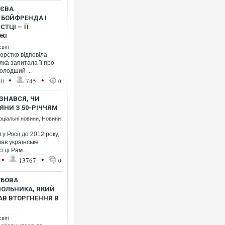
ЄЄВА
 БОЙФРЕНДА І
ТЦІ – ЇЇ
ЖІ
"Мої іграшки": Роналду
віті
суперкарів вартістю по
орстко відповіла
 яка запитала її про
олодший ...
•
•
30
745
0
ЗНАВСЯ, ЧИ
ЯНИ З 50-РІЧЧЯМ
оціальні новини
,
Новини
у Росії до 2012 року,
мав українське
тці Рам...
•
•
13767
0
В Таїланді футболіст за
УБОВА
блискавки під час матч
МОЛЬНИКА, ЯКИЙ
постраждали. ВІДЕО
МАВ ВТОРГНЕННЯ В
віті