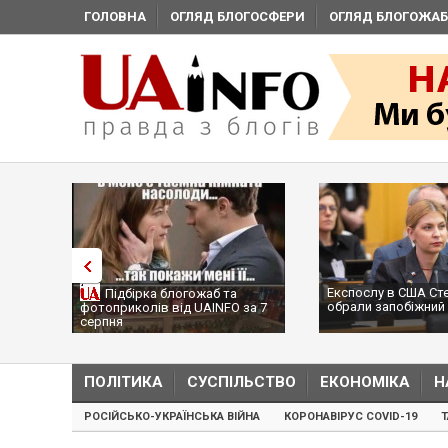
ГОЛОВНА
ОГЛЯД БЛОГОСФЕРИ
ОГЛЯД БЛОГОЖАБ
Експослу в США Ст
Підбірка блогожаб та
обрали запобіжний 
фотоприколів від UAINFO за 7
серпня
ПОЛІТИКА
СУСПІЛЬСТВО
ЕКОНОМІКА
Н
РОСІЙСЬКО-УКРАЇНСЬКА ВІЙНА
КОРОНАВІРУС COVID-19