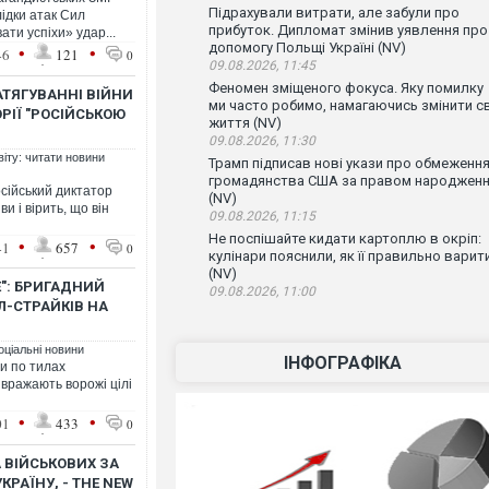
Підрахували витрати, але забули про
ідки атак Сил
прибуток. Дипломат змінив уявлення про
ати успіхи» удар...
допомогу Польщі Україні (NV)
•
•
46
121
0
09.08.2026, 11:45
Феномен зміщеного фокуса. Яку помилку
АТЯГУВАННІ ВІЙНИ
ми часто робимо, намагаючись змінити с
ОРІЇ "РОСІЙСЬКОЮ
життя (NV)
09.08.2026, 11:30
віту: читати новини
Трамп підписав нові укази про обмеженн
громадянства США за правом народжен
осійський диктатор
(NV)
 і вірить, що він
09.08.2026, 11:15
Не поспішайте кидати картоплю в окріп:
•
•
41
657
0
кулінари пояснили, як її правильно варит
(NV)
Е": БРИГАДНИЙ
09.08.2026, 11:00
Л-СТРАЙКІВ НА
оціальні новини
ІНФОГРАФІКА
ри по тилах
вражають ворожі цілі
•
•
01
433
0
А ВІЙСЬКОВИХ ЗА
РАЇНУ, - THE NEW