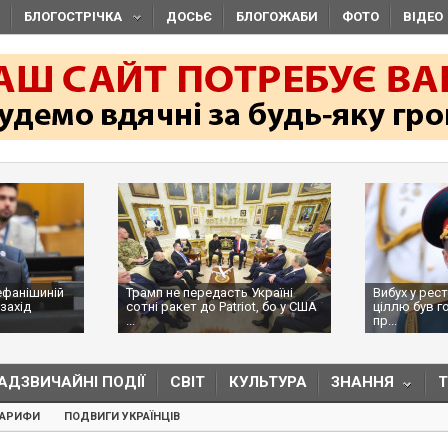
БЛОГОСТРІЧКА
ДОСЬЄ
БЛОГОЖАБИ
ФОТО
ВІДЕО
ефанішиній
Трамп не передасть Україні
Вибух у рес
захід
сотні ракет до Patriot, бо у США
ціллю був г
...
пр...
АДЗВИЧАЙНІ ПОДІЇ
СВІТ
КУЛЬТУРА
ЗНАННЯ
ТАРИФИ
ПОДВИГИ УКРАЇНЦІВ