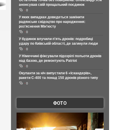
Остаточна точка без повернень: Олександр Усік
анонсував свій прощальний поєдинок
0
У яких випадках доведеться замінити
радянське свідоцтво про народження:
роз'яснення Мін'юсту
0
У будинок влучили п'ять дронів: подробиці
удару по Київській області, де загинули люди
0
У Німеччині фіксували підозрілі польоти дронів
над базою, де ремонтують Patriot
0
Окупанти за ніч випустили 6 «Іскандерів»,
ракети С-400 та понад 150 дронів різного типу
0
ФОТО