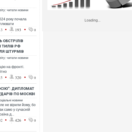
віту: читати новини
024 року почала
Loading...
оплювати
•
•
43
193
0
Ь ОБСТРІЛІВ
 ТИЛІВ РФ
ЛЯ ШТУРМІВ
віту: читати новини
цію на фронті.
ітно
•
•
25
320
0
РОСІЮ": ДИПЛОМАТ
УДАРІВ ПО МОСКВІ
оціальні новини
е не вірили йому, бо
ак само у сучасній
аїна д...
•
•
02
426
0