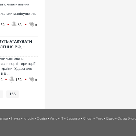
віту: читати новини
вальники маніпулюють
•
•
:52
83
0
ЖУТЬ АТАКУВАТИ
ЕЛЕННЯ РФ, –
оціальні новини
тися чверті території
 країни. Удари вже
ід ...
•
•
02
152
0
.
156
ьтура
•
Наука
•
Історія
•
Освіта
•
Авто
•
IT
•
Здоров'я
•
Спорт
•
Фото
•
Відео
•
Огляд блог