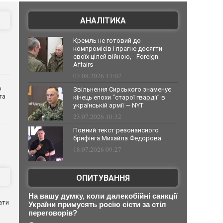
АНАЛІТИКА
Кремль не готовий до
компромісів і прагне досягти
своїх цілей війною, - Foreign
Affairs
03.08.2026 13:02
о
Звільнення Сирського знаменує
та
кінець епохи "старої гвардії" в
українській армії — NYT
23.07.2026 10:32
Повний текст резонансного
брифінга Михайла Федорова
18.07.2026 09:27
ОПИТУВАННЯ
На вашу думку, коли далекобійні санкції
ати
України примусять росію сісти за стіл
переговорів?