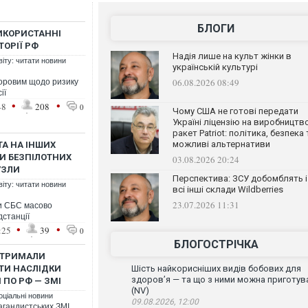
БЛОГИ
ВИКОРИСТАННІ
ТОРІЇ РФ
Надія лише на культ жінки в
віту: читати новини
українській культурі
06.08.2026 08:49
оровим щодо ризику
ії
•
•
48
208
0
Чому США не готові передати
Україні ліцензію на виробництв
ракет Patriot: політика, безпека 
можливі альтернативи
ТА НА ІНШИХ
И БЕЗПІЛОТНИХ
03.08.2026 20:24
УЗЛИ
Перспектива: ЗСУ добомблять і
віту: читати новини
всі інші склади Wildberries
23.07.2026 11:31
ли СБС масово
дстанції
•
•
:25
39
0
БЛОГОСТРІЧКА
ОТРИМАЛИ
ТИ НАСЛІДКИ
Шість найкорисніших видів бобових для
здоров’я — та що з ними можна приготув
 ПО РФ — ЗМІ
(NV)
оціальні новини
09.08.2026, 12:00
агандистських ЗМІ