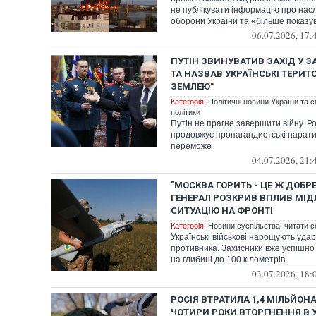
не публікувати інформацію про насл
оборони України та «більше показув
06.07.2026, 17:
ПУТІН ЗВИНУВАТИВ ЗАХІД У З
ТА НАЗВАВ УКРАЇНСЬКІ ТЕРИТ
ЗЕМЛЕЮ"
Категорія:
Політичні новини України та с
політики
Путін не прагне завершити війну. Р
продовжує пропагандистські наративи
переможе
04.07.2026, 21:
"МОСКВА ГОРИТЬ - ЦЕ Ж ДОБР
ГЕНЕРАЛ РОЗКРИВ ВПЛИВ МІД
СИТУАЦІЮ НА ФРОНТІ
Категорія:
Новини суспільства: читати с
Українські військові нарощують уда
противника. Захисники вже успішно 
на глибині до 100 кілометрів.
03.07.2026, 18:
РОСІЯ ВТРАТИЛА 1,4 МІЛЬЙОН
ЧОТИРИ РОКИ ВТОРГНЕННЯ В УК