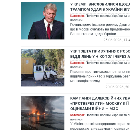
У КРЕМЛІ ВИСЛОВИЛИСЯ ЩОД
ТРАМПОМ УДАРІВ УКРАЇНИ ВГЛ
Категорія:
Політичні новини України та с
політики
Речник кремлівського режиму Дмитр
що в Москві очікують на продовженн
Вашингтоном щодо України.
25.06.2026, 17:
УКРПОШТА ПРИЗУПИНЯЄ РОБО
ВІДДІЛЕНЬ У НІКОПОЛІ ЧЕРЕЗ 
Категорія:
Політичні новини України та с
політики
Рішення про тимчасове припиненн
відділень прийнято з міркувань безп
мешканців громад
20.06.2026, 20
КАМПАНІЯ ДАЛЕКОБІЙНИХ УДА
«ПРОТВЕРЕЗИТИ» МОСКВУ З Ї
ОЦІНКАМИ ВІЙНИ — МЗС
Категорія:
Політичні новини України та с
політики
У Міністерстві закордонних справ з
переважають неадекватні оцінки си