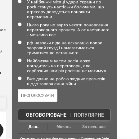
У найближчі місяці удари України по
росії стануть настільки болючими, що
агресору доведеться поновити
перемовини
Цього року не варто чекати поновлення
переговорного процесу. А от наступного
воє
- можливо все
рф навпаки піде на ескалацію попри
я
здоровий глузд і намагатиметься
ня
триматися до останнього
Найближчим часом росія може
погодитись на переговори, але
серйозних намірів росіяни не матимуть
и
Вже давно не роблю жодних прогнозів
щодо завершення війни
ОБГОВОРЮВАНЕ
|
ПОПУЛЯРНЕ
День
Місяць
За весь час