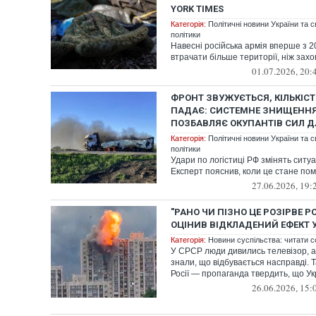
YORK TIMES
Категорія:
Політичні новини України та с
політики
Навесні російська армія вперше з 2
втрачати більше території, ніж зах
01.07.2026, 20:
ФРОНТ ЗВУЖУЄТЬСЯ, КІЛЬКІСТ
ПАДАЄ: СИСТЕМНЕ ЗНИЩЕННЯ
ПОЗБАВЛЯЄ ОКУПАНТІВ СИЛ Д
Категорія:
Політичні новини України та с
політики
Удари по логістиці РФ змінять ситуа
Експерт пояснив, коли це стане пом
27.06.2026, 19:
"РАНО ЧИ ПІЗНО ЦЕ РОЗІРВЕ 
ОЦІНИВ ВІДКЛАДЕНИЙ ЕФЕКТ 
Категорія:
Новини суспільства: читати с
У СРСР люди дивились телевізор, ал
знали, що відбувається насправді. Т
Росії — пропаганда твердить, що Укр
26.06.2026, 15: