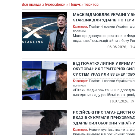
Вся правда з блогосфери
»
Пошук
» території
МАСК ВІДМОВЛЯЄ УКРАЇНІ У 
STARLINK ДЛЯ УДАРІВ ПО ТЕРИ
Категорія:
Політичні новини України та с
політики
Маск продовжує сперечатися з Фед
подальшої ескалації війни з боку Рос
08.08.2026, 13:
ВІД ПОЧАТКУ ЛИПНЯ У КРИМУ 
ОКУПОВАНИХ ТЕРИТОРІЯХ СИЛ
СИСТЕМ УРАЗИЛИ 83 ЕНЕРГОВ
Категорія:
Політичні новини України та с
політики
«Птахи Мадьяра» та інші підрозді
виводять з ладу російські електропі
18.07.2026, 19
РОСІЙСЬКІ ПРОПАГАНДИСТИ 
ВКАЗІВКУ КРЕМЛЯ ПРИХОВУВА
УДАРІВ СИЛ ОБОРОНИ УКРАЇНИ
Категорія:
Новини суспільства: читати с
Кремль вимагає від російських проп