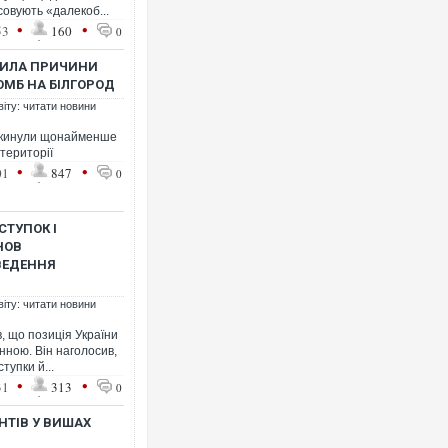
овують «далекоб...
•
•
53
160
0
РИЛА ПРИЧИНИ
ОМБ НА БІЛГОРОД
віту: читати новини
 скинули щонайменше
території
•
•
01
847
0
ТУПОК І
НОВ
ВЕДЕННЯ
віту: читати новини
, що позиція України
ною. Він наголосив,
тупки й...
•
•
31
313
0
НТІВ У ВИШАХ