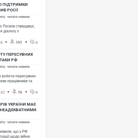
О ПІДТРИМКИ
ИБ РОСІЇ
віту: читати новини
о Пєсков стверджує,
Ворог завдав комбінованого уд
я діалогу з
двоє поранених. Ще десятеро
після атаки БПЛА по ринку на 
•
•
46
395
0
ТУ ПЕРЕСУВНИХ
АТАКИ РФ
віту: читати новини
я роботи пересувних
еки працівників та
•
•
:42
58
0
РІВ УКРАЇНИ МАЄ
Ї НЕАДЕКВАТНИМИ
Приїхав за паспортом та квар
до українських військових по
зіркового футболіста Мохаме
віту: читати новини
аявили, що у РФ
туації щодо війни