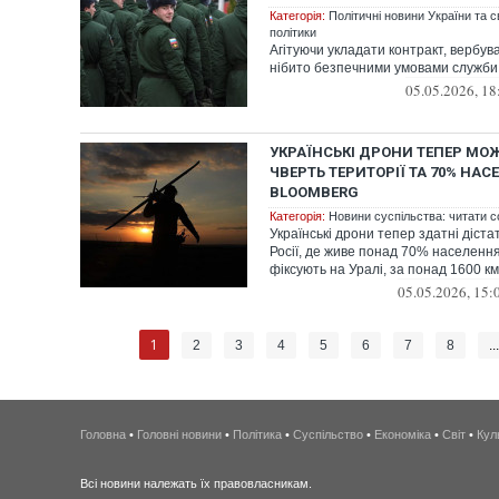
Категорія:
Політичні новини України та с
політики
Агітуючи укладати контракт, вербу
нібито безпечними умовами служби
05.05.2026, 18
УКРАЇНСЬКІ ДРОНИ ТЕПЕР МО
ЧВЕРТЬ ТЕРИТОРІЇ ТА 70% НАС
BLOOMBERG
Категорія:
Новини суспільства: читати с
Українські дрони тепер здатні діста
Росії, де живе понад 70% населення
фіксують на Уралі, за понад 1600 км в
05.05.2026, 15:
1
2
3
4
5
6
7
8
..
Головна
•
Головні новини
•
Політика
•
Суспільство
•
Економіка
•
Світ
•
Кул
Всі новини належать їх правовласникам.