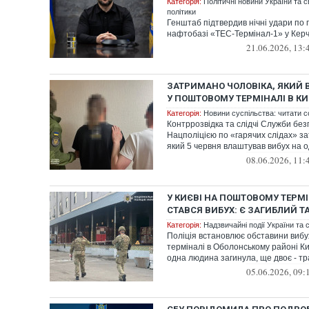
Категорія:
Політичні новини України та с
політики
Генштаб підтвердив нічні удари по 
нафтобазі «ТЕС-Термінал-1» у Керч
21.06.2026, 13:
ЗАТРИМАНО ЧОЛОВІКА, ЯКИЙ 
У ПОШТОВОМУ ТЕРМІНАЛІ В КИ
Категорія:
Новини суспільства: читати с
Контррозвідка та слідчі Служби безп
Нацполіцією по «гарячих слідах» за
який 5 червня влаштував вибух на од
08.06.2026, 11:
У КИЄВІ НА ПОШТОВОМУ ТЕРМІ
СТАВСЯ ВИБУХ: Є ЗАГИБЛИЙ Т
Категорія:
Надзвичайні події України та с
Поліція встановлює обставини виб
терміналі в Оболонському районі Ки
одна людина загинула, ще двоє - т
05.06.2026, 09: