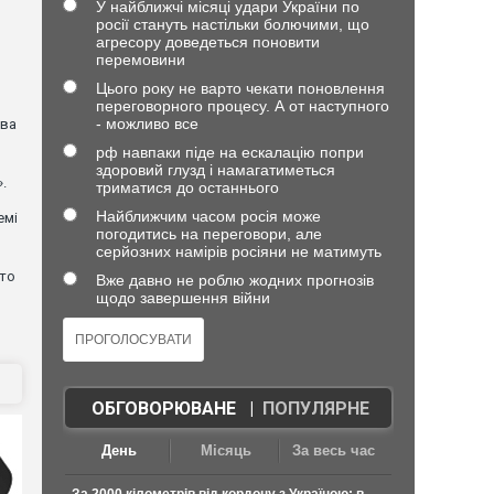
У найближчі місяці удари України по
росії стануть настільки болючими, що
агресору доведеться поновити
перемовини
Цього року не варто чекати поновлення
переговорного процесу. А от наступного
- можливо все
ова
рф навпаки піде на ескалацію попри
здоровий глузд і намагатиметься
.
триматися до останнього
Найближчим часом росія може
емі
погодитись на переговори, але
серйозних намірів росіяни не матимуть
хто
Вже давно не роблю жодних прогнозів
щодо завершення війни
ОБГОВОРЮВАНЕ
|
ПОПУЛЯРНЕ
День
Місяць
За весь час