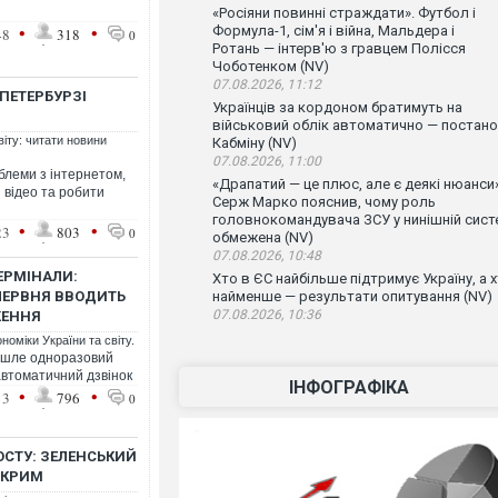
«Росіяни повинні страждати». Футбол і
•
•
Формула-1, сім'я і війна, Мальдера і
48
318
0
Ротань — інтерв'ю з гравцем Полісся
Чоботенком (NV)
07.08.2026, 11:12
-ПЕТЕРБУРЗІ
Українців за кордоном братимуть на
військовий облік автоматично — постан
віту: читати новини
Кабміну (NV)
07.08.2026, 11:00
блеми з інтернетом,
«Драпатий — це плюс, але є деякі нюанси»
 відео та робити
Серж Марко пояснив, чому роль
головнокомандувача ЗСУ у нинішній сист
•
•
23
803
0
обмежена (NV)
07.08.2026, 10:48
ЕРМІНАЛИ:
Хто в ЄС найбільше підтримує Україну, а 
 ЧЕРВНЯ ВВОДИТЬ
найменше — результати опитування (NV)
07.08.2026, 10:36
ЖЕННЯ
номіки України та світу.
дішле одноразовий
автоматичний дзвінок
ІНФОГРАФІКА
•
•
13
796
0
СТУ: ЗЕЛЕНСЬКИЙ
 КРИМ