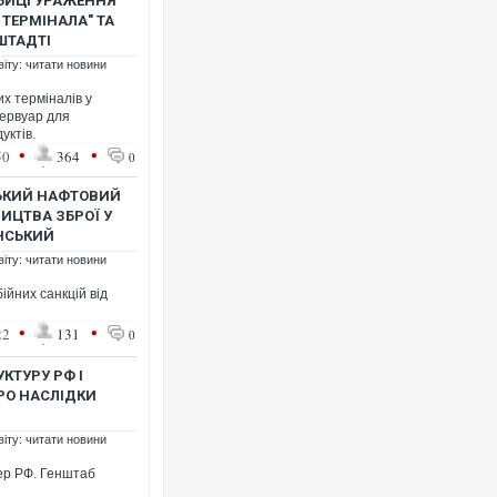
БИЦІ УРАЖЕННЯ
ТЕРМІНАЛА" ТА
ШТАДТІ
віту: читати новини
х терміналів у
зервуар для
уктів.
Ворог завдав комбіновано
•
•
50
364
0
двоє поранених. Ще дес
після атаки БПЛА по ринк
ЗЬКИЙ НАФТОВИЙ
ИЦТВА ЗБРОЇ У
ЕНСЬКИЙ
віту: читати новини
ійних санкцій від
•
•
22
131
0
КТУРУ РФ І
РО НАСЛІДКИ
віту: читати новини
За 2000 кілометрів від к
Єкатеринбурзі після атак
кер РФ. Генштаб
склад Wildberries. ФОТО.