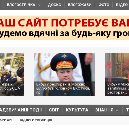
БЛОГОСТРІЧКА
ДОСЬЄ
БЛОГОЖАБИ
ФОТО
ВІДЕО
 Україні
Вибух у ресторані в Москві:
Вибух у Мос
ot, бо у США
ціллю був головком ВКС Росії,
загиблими: 
пр...
ресторан...
АДЗВИЧАЙНІ ПОДІЇ
СВІТ
КУЛЬТУРА
ЗНАННЯ
ТАРИФИ
ПОДВИГИ УКРАЇНЦІВ