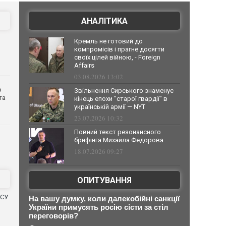
АНАЛІТИКА
Кремль не готовий до
компромісів і прагне досягти
своїх цілей війною, - Foreign
Affairs
03.08.2026 13:02
о
Звільнення Сирського знаменує
та
кінець епохи "старої гвардії" в
українській армії — NYT
23.07.2026 10:32
Повний текст резонансного
брифінга Михайла Федорова
18.07.2026 09:27
ОПИТУВАННЯ
ЗСУ
На вашу думку, коли далекобійні санкції
України примусять росію сісти за стіл
переговорів?