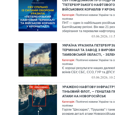
СБУ ПОВІДОМИЛА ПРО ПОДРО
"ПЕТЕРБУРЗЬКОГО НАФТОВОГО 
ВІЙСЬКОВИХ КОРАБЛІВ У КРОН
Категорія:
Політичні новини України та с
політики
ПНТ — один із найбільших російськи
Балтійському регіоні. Він має 21 ре
зберігання та перевалки нафтопрод
03.06.2026, 11:
УКРАЇНА УРАЗИЛА ПЕТЕРБУР
ТЕРМІНАЛ ТА ЗАВОД З ВИРОБН
ТАМБОВСЬКІЙ ОБЛАСТІ, - ЗЕЛ
Категорія:
Політичні новини України та с
політики
Є хороші результати наших далекоб
воїнів СБУ, СБС, ССО, ГУР та ДПСУ.
03.06.2026, 10:
УРАЖЕНО НАФТОВУ ІНФРАСТРУ
ТІНЬОВИЙ ФЛОТ, — ГЕНШТАБ П
АТАКИ НА НОВОРОСІЙСЬК
Категорія:
Політичні новини України та с
політики
Горіли "Шесхарис", "Грушова" і тан
розкрив деталі атаки Новоросійська