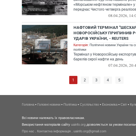
«Морськом нефтяном термінале» у Ф
передчас Чистого четверга реалізов
08.04.2026, 14:
НАФТОВИЙ ТЕРМІНАЛ "ШЕСХАР
НОВОРОСІЙСЬКУ ПРИПИНИВ Р
УДАРІВ УКРАЇНИ, - REUTERS
Категорія:
Політичні новини України та с
політики
Термінал у Новоросійську експортув
барелів сирої нафти на день
07.04.2026, 20:
1
2
3
4
5
Головна
•
Головні новини
•
Політика
•
Суспільство
•
Економіка
•
Світ
•
Кул
Всі новини належать їх правовласникам.
Використання матеріалів сайту
uainfo.org
дозволяється за умови посиланн
Про нас
.
Контактна інформація
.
uainfo.org@gmail.com