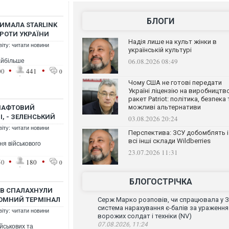
БЛОГИ
РИМАЛА STARLINK
ПРОТИ УКРАЇНИ
Надія лише на культ жінки в
віту: читати новини
українській культурі
06.08.2026 08:49
айбільше
•
•
00
441
0
Чому США не готові передати
Україні ліцензію на виробництв
ракет Patriot: політика, безпека 
можливі альтернативи
 НАФТОВИЙ
І, - ЗЕЛЕНСЬКИЙ
03.08.2026 20:24
віту: читати новини
Перспектива: ЗСУ добомблять і
всі інші склади Wildberries
я військового
23.07.2026 11:31
•
•
50
180
0
БЛОГОСТРІЧКА
ІВ СПАЛАХНУЛИ
РОМНИЙ ТЕРМІНАЛ
Серж Марко розповів, чи спрацювала у 
система нарахування є-балів за ураження
віту: читати новини
ворожих солдат і техніки (NV)
07.08.2026, 11:24
йськових та