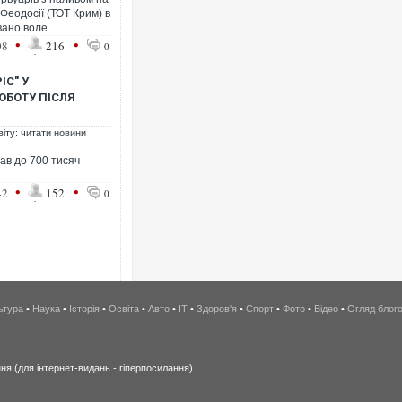
еодосії (ТОТ Крим) в
ано воле...
•
•
08
216
0
ІС" У
ОБОТУ ПІСЛЯ
віту: читати новини
ав до 700 тисяч
•
•
42
152
0
ьтура
•
Наука
•
Історія
•
Освіта
•
Авто
•
IT
•
Здоров'я
•
Спорт
•
Фото
•
Відео
•
Огляд блог
я (для інтернет-видань - гіперпосилання).