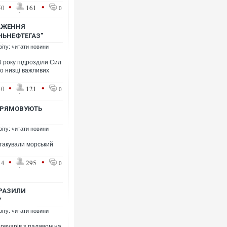
•
•
50
161
0
РАЖЕННЯ
НЬНЕФТЕГАЗ”
віту: читати новини
6 року підрозділи Сил
о низці важливих
•
•
40
121
0
СПРЯМОВУЮТЬ
віту: читати новини
 атакували морський
•
•
14
295
0
УРАЗИЛИ
У
віту: читати новини
рвуарів з паливом на