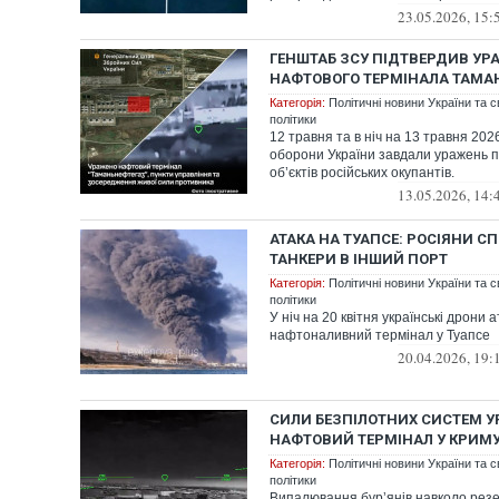
23.05.2026, 15:
ГЕНШТАБ ЗСУ ПІДТВЕРДИВ У
НАФТОВОГО ТЕРМІНАЛА ТАМА
Категорія:
Політичні новини України та с
політики
12 травня та в ніч на 13 травня 202
оборони України завдали уражень п
об’єктів російських окупантів.
13.05.2026, 14:
АТАКА НА ТУАПСЕ: РОСІЯНИ 
ТАНКЕРИ В ІНШИЙ ПОРТ
Категорія:
Політичні новини України та с
політики
У ніч на 20 квітня українські дрони
нафтоналивний термінал у Туапсе
20.04.2026, 19:
СИЛИ БЕЗПІЛОТНИХ СИСТЕМ 
НАФТОВИЙ ТЕРМІНАЛ У КРИМ
Категорія:
Політичні новини України та с
політики
Випалювання бурʼянів навколо резе