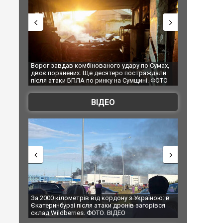
го удару по Сумах,
За 2000 кілометрів від кордону з Україною: в
"
ятеро постраждали
Єкатеринбурзі після атаки дронів загорівся
с
у на Сумщині. ФОТО
склад Wildberries. ФОТО. ВІДЕО
ВІДЕО
ордону з Україною: в
В Таїланді футболіст загинув від удару
и дронів загорівся
блискавки під час матчу: ще 12 людей
 ВІДЕО
постраждали. ВІДЕО