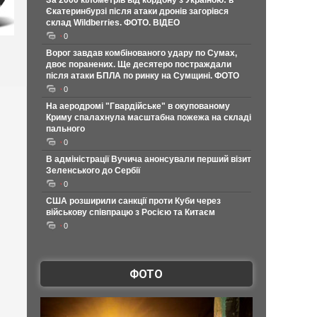
За 2000 кілометрів від кордону з Україною: в
Єкатеринбурзі після атаки дронів загорівся
склад Wildberries. ФОТО. ВІДЕО
0
Ворог завдав комбінованого удару по Сумах,
двоє поранених. Ще десятеро постраждали
після атаки БПЛА по ринку на Сумщині. ФОТО
0
На аеродромі "Гвардійське" в окупованому
Криму спалахнула масштабна пожежа на складі
пального
0
В адміністрації Вучича анонсували перший візит
Зеленського до Сербії
0
США розширили санкції проти Куби через
військову співпрацю з Росією та Китаєм
0
ФОТО