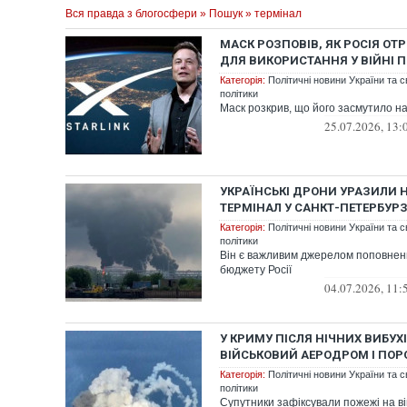
Вся правда з блогосфери
»
Пошук
» термінал
МАСК РОЗПОВІВ, ЯК РОСІЯ ОТ
ДЛЯ ВИКОРИСТАННЯ У ВІЙНІ 
Категорія:
Політичні новини України та с
політики
Маск розкрив, що його засмутило н
25.07.2026, 13:
УКРАЇНСЬКІ ДРОНИ УРАЗИЛИ
ТЕРМІНАЛ У САНКТ-ПЕТЕРБУРЗ
Категорія:
Політичні новини України та с
політики
Він є важливим джерелом поповненн
бюджету Росії
04.07.2026, 11:
У КРИМУ ПІСЛЯ НІЧНИХ ВИБУХ
ВІЙСЬКОВИЙ АЕРОДРОМ І ПО
Категорія:
Політичні новини України та с
політики
Супутники зафіксували пожежі на ві