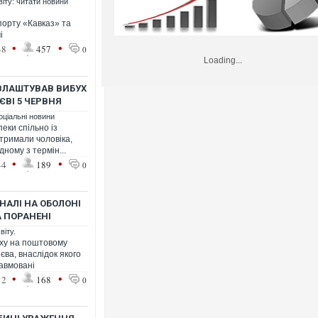
віту: читати новини
порту «Кавказ» та
і
•
•
48
457
0
Loading...
ВЛАШТУВАВ ВИБУХ
ЄВІ 5 ЧЕРВНЯ
оціальні новини
еки спільно із
тримали чоловіка,
ному з термін...
•
•
44
189
0
НАЛІ НА ОБОЛОНІ
А ПОРАНЕНІ
віту.
уху на поштовому
єва, внаслідок якого
равмовані
•
•
12
168
0