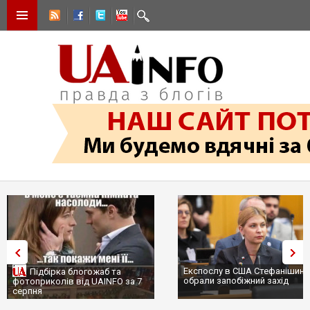
Експослу в США Стефанішині
Підбірка блогожаб та
обрали запобіжний захід
фотоприколів від UAINFO за 7
серпня