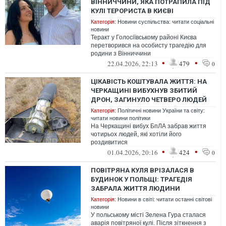
ВІННИЧЧИНИ, ЯКА ПОТРАПИЛА ПІД
КУЛІ ТЕРОРИСТА В КИЄВІ
Категорія:
Новини суспільства: читати соціальні
новини
Теракт у Голосіївському районі Києва
перетворився на особисту трагедію для
родини з Вінниччини
•
•
22.04.2026, 22:13
479
0
ЦІКАВІСТЬ КОШТУВАЛА ЖИТТЯ: НА
ЧЕРКАЩИНІ ВИБУХНУВ ЗБИТИЙ
ДРОН, ЗАГИНУЛО ЧЕТВЕРО ЛЮДЕЙ
Категорія:
Політичні новини України та світу:
читати новини політики
На Черкащині вибух БпЛА забрав життя
чотирьох людей, які хотіли його
роздивитися
•
•
01.04.2026, 20:16
424
0
ПОВІТРЯНА КУЛЯ ВРІЗАЛАСЯ В
БУДИНОК У ПОЛЬЩІ: ТРАГЕДІЯ
ЗАБРАЛА ЖИТТЯ ЛЮДИНИ
Категорія:
Новини в світі: читати останні світові
новини
У польському місті Зелена Гура сталася
аварія повітряної кулі. Після зіткнення з