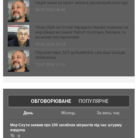
Надія лише на культ жінки в українській культурі
06.08.2026 08:49
Чому США не готові передати Україні ліцензію на
виробництво ракет Patriot: політика, безпека та
можливі альтернативи
03.08.2026 20:24
Перспектива: ЗСУ добомблять і всі інші склади
Wildberries
23.07.2026 11:31
ОБГОВОРЮВАНЕ
|
ПОПУЛЯРНЕ
День
Місяць
За весь час
Мер Сеути заявив про 100 загиблих мігрантів під час штурму
кордону
0