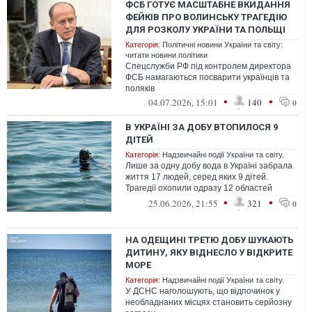
ФСБ ГОТУЄ МАСШТАБНЕ ВКИДАННЯ
ФЕЙКІВ ПРО ВОЛИНСЬКУ ТРАГЕДІЮ
ДЛЯ РОЗКОЛУ УКРАЇНИ ТА ПОЛЬЩІ
Категорія:
Політичні новини України та світу:
читати новини політики
Спецслужби РФ під контролем директора
ФСБ намагаються посварити українців та
поляків
•
•
04.07.2026, 15:01
140
0
В УКРАЇНІ ЗА ДОБУ ВТОПИЛОСЯ 9
ДІТЕЙ
Категорія:
Надзвичайні події України та світу.
Лише за одну добу вода в Україні забрала
життя 17 людей, серед яких 9 дітей.
Трагедії охопили одразу 12 областей
країни
•
•
25.06.2026, 21:55
321
0
НА ОДЕЩИНІ ТРЕТЮ ДОБУ ШУКАЮТЬ
ДИТИНУ, ЯКУ ВІДНЕСЛО У ВІДКРИТЕ
МОРЕ
Категорія:
Надзвичайні події України та світу.
У ДСНС наголошують, що відпочинок у
необладнаних місцях становить серйозну