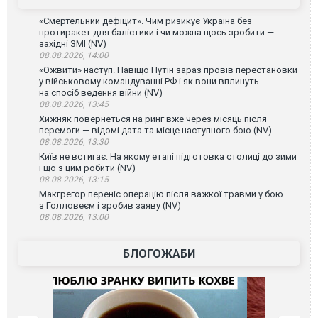
«Смертельний дефіцит». Чим ризикує Україна без
протиракет для балістики і чи можна щось зробити —
західні ЗМІ (NV)
08.08.2026, 14:00
«Ожвити» наступ. Навіщо Путін зараз провів перестановки
у військовому командуванні РФ і як вони вплинуть
на спосіб ведення війни (NV)
08.08.2026, 13:45
Хижняк повернеться на ринг вже через місяць після
перемоги — відомі дата та місце наступного бою (NV)
08.08.2026, 13:30
Київ не встигає: На якому етапі підготовка столиці до зими
і що з цим робити (NV)
08.08.2026, 13:15
Макгрегор переніс операцію після важкої травми у бою
з Голловеєм і зробив заяву (NV)
08.08.2026, 13:00
БЛОГОЖАБИ