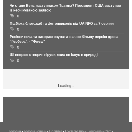
Чи стане Венс наступником Трампа? Президент США виступив
із неочікуваною заявою
0
Підбірка блогожаб та фотоприколів від UAINFO за 7 серпня
0
Росіяни почали використовувати значно більшу версію дрона
"Гербера", - "Флеш"
0
ШІ вперше створив віруси, яких не існує в природі
0
Loading...
Головна
•
Головні новини
•
Політика
•
Суспільство
•
Економіка
беспроводной
•
Світ
•