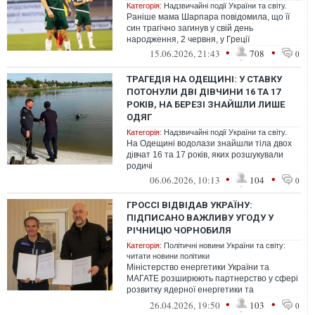
Категорія:
Надзвичайні події України та світу.
Раніше мама Шарпара повідомила, що її
син трагічно загинув у свій день
народження, 2 червня, у Греції
•
•
15.06.2026, 21:43
708
0
ТРАГЕДІЯ НА ОДЕЩИНІ: У СТАВКУ
ПОТОНУЛИ ДВІ ДІВЧИНИ 16 ТА 17
РОКІВ, НА БЕРЕЗІ ЗНАЙШЛИ ЛИШЕ
ОДЯГ
Категорія:
Надзвичайні події України та світу.
На Одещині водолази знайшли тіла двох
дівчат 16 та 17 років, яких розшукували
родичі
•
•
06.06.2026, 10:13
104
0
ГРОССІ ВІДВІДАВ УКРАЇНУ:
ПІДПИСАНО ВАЖЛИВУ УГОДУ У
РІЧНИЦЮ ЧОРНОБИЛЯ
Категорія:
Політичні новини України та світу:
читати новини політики
Міністерство енергетики України та
МАГАТЕ розширюють партнерство у сфері
розвитку ядерної енергетики та
відновлення енергетичної інфраструктури
•
•
26.04.2026, 19:50
103
0