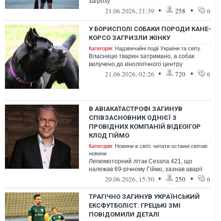
загрозу
•
•
21.06.2026, 21:39
258
0
У БОРИСПОЛІ СОБАКИ ПОРОДИ КАНЕ-
КОРСО ЗАГРИЗЛИ ЖІНКУ
Категорія:
Надзвичайні події України та світу.
Власницю тварин затримано, а собак
вилучено до кінологічного центру
•
•
21.06.2026, 02:26
720
0
В АВІАКАТАСТРОФІ ЗАГИНУВ
СПІВЗАСНОВНИК ОДНІЄЇ З
ПРОВІДНИХ КОМПАНІЙ ВІДЕОІГОР
КЛОД ГІЙМО
Категорія:
Новини в світі: читати останні світові
новини
Легкомоторний літак Cessna 421, що
належав 69-річному Гіймо, зазнав аварії
•
•
20.06.2026, 15:50
250
0
ТРАГІЧНО ЗАГИНУВ УКРАЇНСЬКИЙ
ЕКСФУТБОЛІСТ: ГРЕЦЬКІ ЗМІ
ПОВІДОМИЛИ ДЕТАЛІ