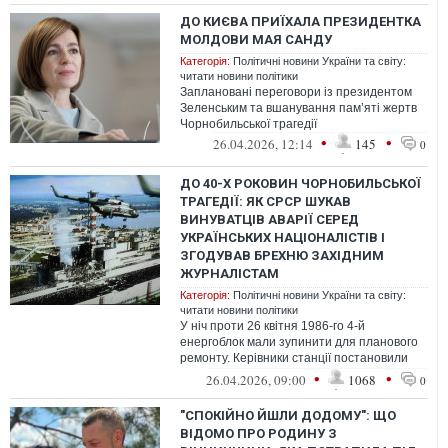
ДО КИЄВА ПРИЇХАЛА ПРЕЗИДЕНТКА
МОЛДОВИ МАЯ САНДУ
Категорія:
Політичні новини України та світу:
читати новини політики
Заплановані переговори із президентом
Зеленським та вшанування пам’яті жертв
Чорнобильської трагедії
•
•
26.04.2026, 12:14
145
0
ДО 40-Х РОКОВИН ЧОРНОБИЛЬСЬКОЇ
ТРАГЕДІЇ: ЯК СРСР ШУКАВ
ВИНУВАТЦІВ АВАРІЇ СЕРЕД
УКРАЇНСЬКИХ НАЦІОНАЛІСТІВ І
ЗГОДУВАВ БРЕХНЮ ЗАХІДНИМ
ЖУРНАЛІСТАМ
Категорія:
Політичні новини України та світу:
читати новини політики
У ніч проти 26 квітня 1986-го 4-й
енергоблок мали зупинити для планового
ремонту. Керівники станції постановили
скористатися цим для проведення низки ...
•
•
26.04.2026, 09:00
1068
0
"СПОКІЙНО ЙШЛИ ДОДОМУ": ЩО
ВІДОМО ПРО РОДИНУ З