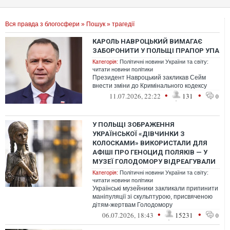
Вся правда з блогосфери
»
Пошук
» трагедії
КАРОЛЬ НАВРОЦЬКИЙ ВИМАГАЄ
ЗАБОРОНИТИ У ПОЛЬЩІ ПРАПОР УПА
Категорія:
Політичні новини України та світу:
читати новини політики
Президент Навроцький закликав Сейм
внести зміни до Кримінального кодексу
•
•
11.07.2026, 22:22
131
0
У ПОЛЬЩІ ЗОБРАЖЕННЯ
УКРАЇНСЬКОЇ «ДІВЧИНКИ З
КОЛОСКАМИ» ВИКОРИСТАЛИ ДЛЯ
АФІШІ ПРО ГЕНОЦИД ПОЛЯКІВ — У
МУЗЕЇ ГОЛОДОМОРУ ВІДРЕАГУВАЛИ
Категорія:
Політичні новини України та світу:
читати новини політики
Українські музейники закликали припинити
маніпуляції зі скульптурою, присвяченою
дітям-жертвам Голодомору
•
•
06.07.2026, 18:43
15231
0