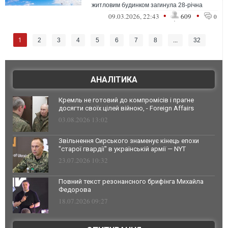
житловим будинком загинула 28-річна
жінка
•
•
09.03.2026, 22:43
609
0
1
2
3
4
5
6
7
8
...
32
АНАЛІТИКА
Кремль не готовий до компромісів і прагне
досягти своїх цілей війною, - Foreign Affairs
03.08.2026 13:02
Звільнення Сирського знаменує кінець епохи
"старої гвардії" в українській армії — NYT
23.07.2026 10:32
Повний текст резонансного брифінга Михайла
Федорова
18.07.2026 09:27