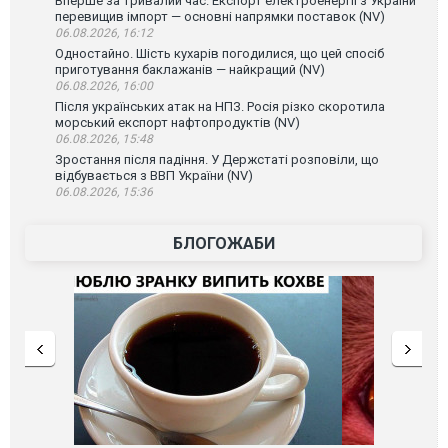
Вперше за тривалий час. Експорт електроенергії з України
перевищив імпорт — основні напрямки поставок (NV)
06.08.2026, 16:12
Одностайно. Шість кухарів погодилися, що цей спосіб
приготування баклажанів — найкращий (NV)
06.08.2026, 16:00
Після українських атак на НПЗ. Росія різко скоротила
морський експорт нафтопродуктів (NV)
06.08.2026, 15:48
Зростання після падіння. У Держстаті розповіли, що
відбувається з ВВП України (NV)
06.08.2026, 15:36
БЛОГОЖАБИ