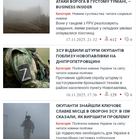
АТАКИ ВОРОГА В ГУСТОМУ ТУМАНІ, –
BUSINESS INSIDER
Категорія:
Новини суспільства: читати соціальні
новини
Вони у тандемі з FPV реалізовують
завдання, якими раніше у складних умовах
опікувалися піхотинці
•
•
17.11.2025, 21:32
612
0
ЗСУ ВІДБИЛИ ШТУРМ ОКУПАНТІВ
ПОБЛИЗУ НОВОПАВЛІВКИ НА
ДНІПРОПЕТРОВЩИНІ
Категорія:
Політичні новини України та світу:
читати новини політики
Противник здійснив спробу штурму із
застосуванням броньованої техніки в
районі населеного пункту Новопавлівка,
використавши складні погодні умови та о...
•
•
16.11.2025, 17:36
129
0
ОКУПАНТИ ЗНАЙШЛИ КЛЮЧОВЕ
СЛАБКЕ МІСЦЕ В ОБОРОНІ ЗСУ: В ISW
СКАЗАЛИ, ЯК ВИРІШИТИ ПРОБЛЕМУ
Категорія:
Політичні новини України та світу:
читати новини політики
Це підкреслює необхідність для України в
традиційних системах озброєння