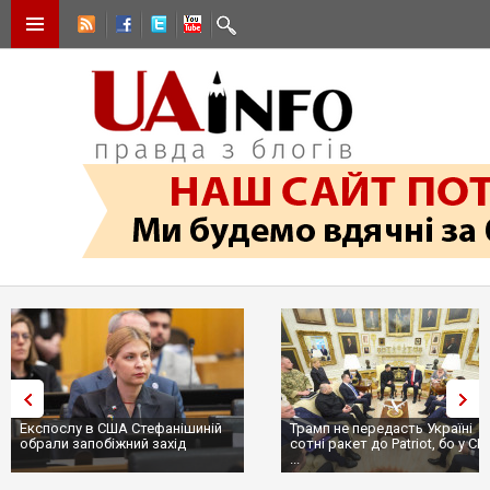
Експослу в США Стефанішиній
Трамп не передасть Україні
обрали запобіжний захід
сотні ракет до Patriot, бо у С
...