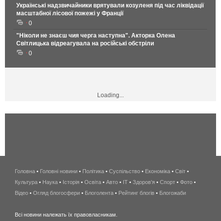
Українські надзвичайники врятували козуленя під час ліквідації
масштабної лісової пожежі у Франції
0
"Ніколи не знаєш чия черга наступна". Акторка Олена
Світлицька відреагувала на російські обстріли
0
Loading...
Головна
•
Головні новини
•
Політика
•
Суспільство
•
Економіка
беспроводной
•
Світ
•
Культура
•
Наука
•
Історія
•
Освіта
•
Авто
•
IT
•
Здоров'я
интернет
•
Спорт
•
Фото
•
Відео
•
Огляд блогосфери
•
Блоголента
•
Рейтинг блогів
киев
•
Блогожаби
и
Всі новини належать їх правовласникам.
область