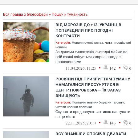
Вся правда з блогосфери
»
Пошук
» туманность
ВІД МОРОЗІВ ДО +13: УКРАЇНЦІВ
ПОПЕРЕДИЛИ ПРО ПОГОДНІ
КОНТРАСТИ
Категорія:
Новини суспільства: читати соціальні
новини
За даними синоптиків, сьогодні майже по
всій країні очікується хмарна погода з
проясненнями
•
•
11.04.2026, 11:25
142
0
РОСІЯНИ ПІД ПРИКРИТТЯМ ТУМАНУ
НАМАГАЛИСЯ ПРОСУНУТИСЯ В
ЦЕНТР ПОКРОВСЬКА — ЇХ ЗАРАЗ
ЗНИЩУЮТЬ
Категорія:
Політичні новини України та світу:
читати новини політики
Окупанти продовжують активно наступати
на це місто
•
•
22.11.2025, 20:17
143
0
ЗСУ ЗНАЙШЛИ СПОСІБ ВІДБИВАТИ