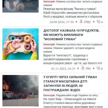
Категорія:
Новини суспільства: читати соціальні
новини
Режисер мультфільму "Їжачок у тумані"
Юрій Норштейн звинуватив Центробанк
Росії у крадіжці, оскільки монети з образом
їжачка випустили без його згоди.
•
•
24.09.2024, 17:30
3782
0
ДІЄТОЛОГ НАЗВАЛА 10 ПРОДУКТІВ,
ЯКІ МОЖУТЬ ВИКЛИКАТИ
"МОЗКОВИЙ ТУМАН"
Категорія:
Новини суспільства: читати соціальні
новини
,
Новини здоров'я: останні медичні
новини
Відчуття "нечіткості", труднощі з
запам'ятовуванням і проблеми з
концентрацією уваги - це те, що багато хто
називає "мозковим туманом".
•
•
01.11.2023, 16:33
793
0
У ЄГИПТІ ЧЕРЕЗ СИЛЬНИЙ ТУМАН
СТАЛАСЯ МАСШТАБНА ДТП:
ЗАГИНУЛИ 35 ЛЮДЕЙ, 60
ПОСТРАЖДАЛИ. ВІДЕО
Категорія:
Надзвичайні події України та світу.
На трасі Каїр – Олександрія на півночі
Єгипту сталася масштабна дорожньо-
транспортна пригода, жертвами якої стали