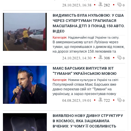
десятки людей. Причиною трагічної ав...
•
•
28.10.2023, 16:38
282
0
ВИДИМІСТЬ БУЛА НУЛЬОВОЮ: У США
ЧЕРЕЗ СУПЕРТУМАН ТРАПИЛАСЯ
МАСШТАБНА ДТП З ПОНАД 150 АВТО.
ВІДЕО
Категорія:
Надзвичайні події України та світу.
В американському штаті Луїзіана через
туман, що перемішався з димом від пожеж,
на дорозі зіткнулися 158 легковиків та
вантажівок. Більшість автомобілі...
•
•
24.10.2023, 14:30
308
0
МАКС БАРСЬКИХ ВИПУСТИВ ХІТ
"ТУМАНИ" УКРАЇНСЬКОЮ МОВОЮ
Категорія:
Новини культури в Україні та світі
Популярний співак Макс Барських вже
давно переклав свій хіт "Тумани" на
українську, а зараз презентував повну
версію. До того ж цей трек увійде в його...
•
•
04.08.2023, 19:01
722
0
ВИЯВЛЕНО НОВУ ДИВНУ СТРУКТУРУ
В КОСМОСІ, ЯКА ЗАЦІКАВИЛА
ВЧЕНИХ: У ЧОМУ ЇЇ ОСОБЛИВІСТЬ