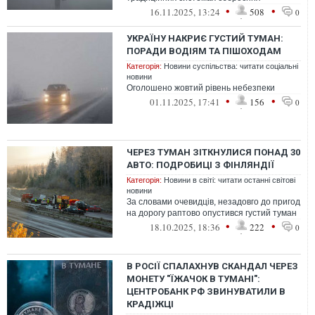
•
•
16.11.2025, 13:24
508
0
УКРАЇНУ НАКРИЄ ГУСТИЙ ТУМАН:
ПОРАДИ ВОДІЯМ ТА ПІШОХОДАМ
Категорія:
Новини суспільства: читати соціальні
новини
Оголошено жовтий рівень небезпеки
•
•
01.11.2025, 17:41
156
0
ЧЕРЕЗ ТУМАН ЗІТКНУЛИСЯ ПОНАД 30
АВТО: ПОДРОБИЦІ З ФІНЛЯНДІЇ
Категорія:
Новини в світі: читати останні світові
новини
За словами очевидців, незадовго до пригод
на дорогу раптово опустився густий туман
•
•
18.10.2025, 18:36
222
0
В РОСІЇ СПАЛАХНУВ СКАНДАЛ ЧЕРЕЗ
МОНЕТУ "ЇЖАЧОК В ТУМАНІ":
ЦЕНТРОБАНК РФ ЗВИНУВАТИЛИ В
КРАДІЖЦІ