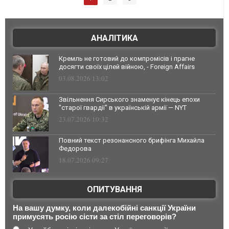
АНАЛІТИКА
Кремль не готовий до компромісів і прагне
досягти своїх цілей війною, - Foreign Affairs
03.08.2026 13:02
Звільнення Сирського знаменує кінець епохи
"старої гвардії" в українській армії — NYT
23.07.2026 10:32
Повний текст резонансного брифінга Михайла
Федорова
18.07.2026 09:27
ОПИТУВАННЯ
На вашу думку, коли далекобійні санкції України
примусять росію сісти за стіл переговорів?