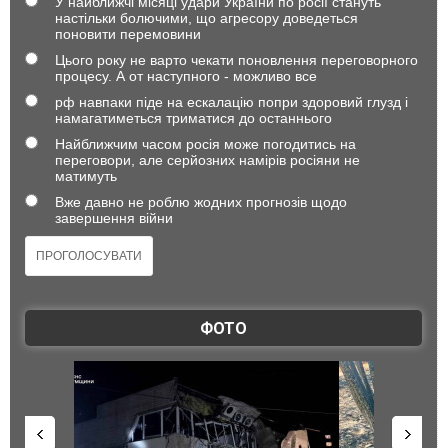
У найближчі місяці удари України по росії стануть
настільки болючими, що агресору доведеться
поновити перемовини
Цього року не варто чекати поновлення переговорного
процесу. А от наступного - можливо все
рф навпаки піде на ескалацію попри здоровий глузд і
намагатиметься триматися до останнього
Найближчим часом росія може погодитись на
переговори, але серйозних намірів росіяни не
матимуть
Вже давно не роблю жодних прогнозів щодо
завершення війни
ФОТО