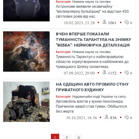
Категорія:
Новини науки та техніки
Астрономи виявили незвичайну
"молекулярну бульбашку" на відстані 450
світлових років від нас.
•
•
10.02.2023, 21:28
1061
0
ВЧЕНІ ВПЕРШЕ ПОКАЗАЛИ
ТУМАННІСТЬ ТАРАНТУЛА НА ЗНІМКУ
"ВЕББА": НЕЙМОВІРНА ДЕТАЛІЗАЦІЯ
Категорія:
Новини науки та техніки
Туманність Тарантул є найяскравішою
областю зореутворення в найближчих до
Чумацького Шляху галактиках.
•
•
07.09.2022, 20:00
1152
0
НА ОДЕЩИНІ АВТО ПРОБИЛО СТІНУ
ПРИВАТНОГО БУДИНКУ
Категорія:
Надзвичайні події України та світу.
Автомобіль влетів у кухню пенсіонера.
Причиною аварії став туман. Обійшлося
без жертв
•
•
30.10.2021, 18:36
836
0
1
2
3