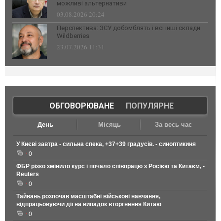
можливі альтернативи
03.08.2026 20:24
Перспектива: ЗСУ добомблять і всі інші склади
Wildberries
23.07.2026 11:31
ОБГОВОРЮВАНЕ
|
ПОПУЛЯРНЕ
День
Місяць
За весь час
У Києві завтра - сильна спека, +37+39 градусів. - синоптикиня
0
ФБР різко змінило курс і почало співпрацю з Росією та Китаєм, -
Reuters
0
Тайвань розпочав масштабні військові навчання,
відпрацьовуючи дії на випадок вторгнення Китаю
0