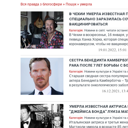
Вся правда з блогосфери
»
Пошук
» умерла
В ЧЕХИИ УМЕРЛА ИЗВЕСТНАЯ 
СПЕЦИАЛЬНО ЗАРАЗИЛАСЬ COV
ВАКЦИНИРОВАТЬСЯ
Категорія:
Новини в світі: читати останні
В Чехии в воскресенье, 16 января,
певица Ханка Хорка, которая спец
коронавирусом, чтобы не вакциниро
19.01.2022, 15:01
СЕСТРА БЕНЕДИКТА КАМБЕРБЭ
РАКА ПОСЛЕ 7 ЛЕТ БОРЬБЫ С 
Категорія:
Новини культури в Україні та с
Старшая сводная сестра популярно
актера Бенедикта Камбербэтча – Т
в результате онкологического забол
16.12.2021, 13:
УМЕРЛА ИЗВЕСТНАЯ АКТРИСА 
"ДЖЕЙМСА БОНДА" ЛУИЗА МА
Категорія:
Новини культури в Україні та с
Итальянская актриса и третья жен
Маттиоли умерла в возрасте 85 лет