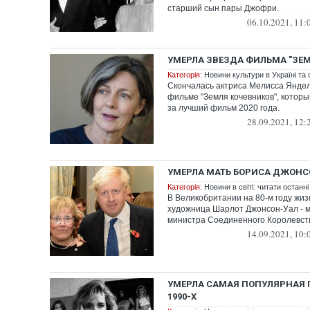
старший сын пары Джофри.
06.10.2021, 11:
УМЕРЛА ЗВЕЗДА ФИЛЬМА "ЗЕ
Категорія:
Новини культури в Україні та с
Скончалась актриса Мелисса Яндел
фильме "Земля кочевников", которы
за лучший фильм 2020 года.
28.09.2021, 12:
УМЕРЛА МАТЬ БОРИСА ДЖОН
Категорія:
Новини в світі: читати останні
В Великобритании на 80-м году жиз
художница Шарлот Джонсон-Уал - м
министра Соединенного Королевст
14.09.2021, 10:
УМЕРЛА САМАЯ ПОПУЛЯРНАЯ
1990-Х