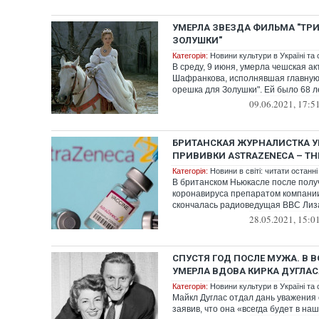
УМЕРЛА ЗВЕЗДА ФИЛЬМА "ТРИ
ЗОЛУШКИ"
Категорія:
Новини культури в Україні та с
В среду, 9 июня, умерла чешская а
Шафранкова, исполнявшая главную 
орешка для Золушки". Ей было 68 л
09.06.2021, 17:5
БРИТАНСКАЯ ЖУРНАЛИСТКА У
ПРИВИВКИ ASTRAZENECA – TH
Категорія:
Новини в світі: читати останні
В британском Ньюкасле после полу
коронавируса препаратом компании
скончалась радиоведущая ВВС Лиз
28.05.2021, 15:0
СПУСТЯ ГОД ПОСЛЕ МУЖА. В В
УМЕРЛА ВДОВА КИРКА ДУГЛАС
Категорія:
Новини культури в Україні та с
Майкл Дуглас отдал дань уважения 
заявив, что она «всегда будет в на