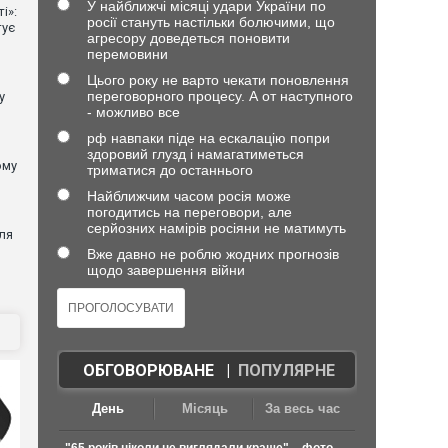
У найближчі місяці удари України по
і»:
росії стануть настільки болючими, що
тує
агресору доведеться поновити
перемовини
Цього року не варто чекати поновлення
переговорного процесу. А от наступного
у
- можливо все
рф навпаки піде на ескалацію попри
здоровий глузд і намагатиметься
ому
триматися до останнього
Найближчим часом росія може
погодитись на переговори, але
серйозних намірів росіяни не матимуть
ля
Вже давно не роблю жодних прогнозів
щодо завершення війни
ОБГОВОРЮВАНЕ
|
ПОПУЛЯРНЕ
День
Місяць
За весь час