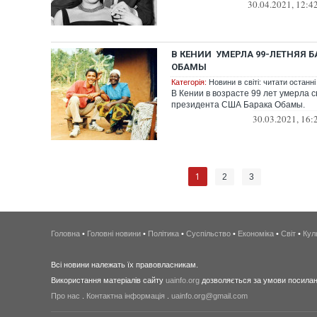
30.04.2021, 12:4
В КЕНИИ УМЕРЛА 99-ЛЕТНЯЯ 
ОБАМЫ
Категорія:
Новини в світі: читати останні
В Кении в возрасте 99 лет умерла 
президента США Барака Обамы.
30.03.2021, 16:
1
2
3
Головна
•
Головні новини
•
Політика
•
Суспільство
•
Економіка
•
Світ
•
Кул
Всі новини належать їх правовласникам.
Використання матеріалів сайту
uainfo.org
дозволяється за умови посиланн
Про нас
.
Контактна інформація
.
uainfo.org@gmail.com