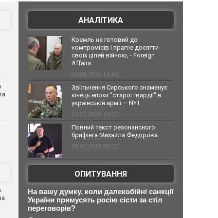
АНАЛІТИКА
Кремль не готовий до
компромісів і прагне досягти
своїх цілей війною, - Foreign
Affairs
03.08.2026 13:02
о
Звільнення Сирського знаменує
та
кінець епохи "старої гвардії" в
українській армії — NYT
23.07.2026 10:32
Повний текст резонансного
брифінга Михайла Федорова
18.07.2026 09:27
ОПИТУВАННЯ
n
На вашу думку, коли далекобійні санкції
ва
України примусять росію сісти за стіл
переговорів?