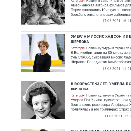
Категорія:
Новини в світі: читати останні
Американская актриса фильмов для
Пэрис скончалась 10 августа в возр
борьбы с онкологическим заболева
17.08.2021, 16:4
УМЕРЛА МИССИС ХАДСОН ИЗ 
ШЕРЛОКА
Категорія:
Новини культури в Україні та с
В Великобритании на 85-м году жиз
Уна Стаббс, сыгравшая миссис Хад
Шерлок с Бенедиктом Камбербэтче
Фриманом.
13.08.2021, 11:2
В ВОЗРАСТЕ 93 ЛЕТ. УМЕРЛА 
ХИЧКОКА
Категорія:
Новини культури в Україні та с
Умерла Пэт Хичкок, единственная д
британского режиссера Альфреда Х
появлялась в его триллерах Страх
пое...
11.08.2021, 12: