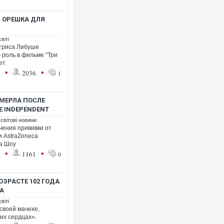
 ОРЕШКА ДЛЯ
віті
ктриса Либуше
роль в фильме "Три
ет.
•
•
1
2036
1
МЕРЛА ПОСЛЕ
E INDEPENDENT
 світові новини
чения прививки от
 AstraZeneca
а Шоу
•
•
1
1161
0
ОЗРАСТЕ 102 ГОДА
А
віті
своей мачехе,
ших сердцах».