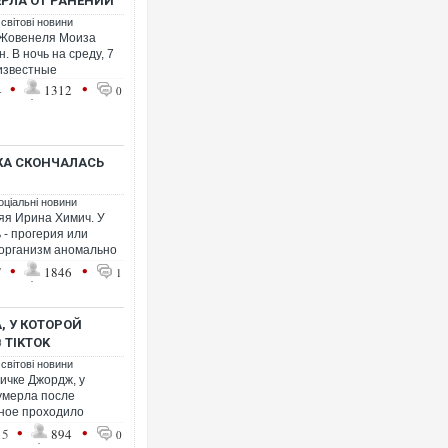
РЛА ОТ РАНЕНИЙ
 світові новини
 Жовенеля Моиза
. В ночь на среду, 7
известные
•
•
4
1312
0
Росія атакувала Суми КА
торговельний центр, буди
ФОТО
КА СКОНЧАЛАСЬ
оціальні новини
яя Ирина Химич. У
 - прогерия или
 организм аномально
•
•
7
1846
1
, У КОТОРОЙ
 TIKTOK
 світові новини
личке Джордж, у
 умерла после
Топпосадовцю Повітряни
тное проходило
підозру
•
•
15
894
0