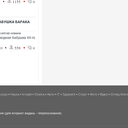
•
•
2
1155
0
БАБУШКА БАРАКА
 світові новини
сводная бабушка 44-го
•
•
20
559
0
ьтура
•
Наука
•
Історія
•
Освіта
•
Авто
•
IT
•
Здоров'я
•
Спорт
•
Фото
•
Відео
•
Огляд блог
я (для інтернет-видань - гіперпосилання).