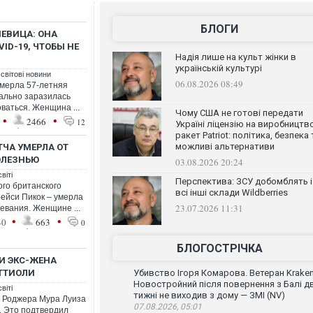
БЛОГИ
ПЕВИЦА: ОНА
ID-19, ЧТОБЫ НЕ
Надія лише на культ жінки в
українській культурі
 світові новини
06.08.2026 08:49
 умерла 57-летняя
иально заразилась
ваться. Женщина ...
Чому США не готові передати
•
•
2466
12
Україні ліцензію на виробництв
ракет Patriot: політика, безпека 
можливі альтернативи
ТЧА УМЕРЛА ОТ
БОЛЕЗНЬЮ
03.08.2026 20:24
віті
Перспектива: ЗСУ добомблять і
го британского
всі інші склади Wildberries
рейси Пикок – умерла
23.07.2026 11:31
евания. Женщине ...
•
•
40
663
0
БЛОГОСТРІЧКА
И ЭКС-ЖЕНА
ТТИОЛИ
Убивство Ігоря Комарова. Ветеран Krake
Новостройний після повернення з Балі д
віті
тижні не виходив з дому — ЗМІ (NV)
а Роджера Мура Луиза
07.08.2026, 05:01
. Это подтвердил