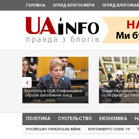
ГОЛОВНА
ОГЛЯД БЛОГОСФЕРИ
ОГЛЯД БЛОГОЖАБ
Експослу в США Стефанішиній
Трамп не передасть
обрали запобіжний захід
сотні ракет до Patri
...
ПОЛІТИКА
СУСПІЛЬСТВО
ЕКОНОМІКА
Н
РОСІЙСЬКО-УКРАЇНСЬКА ВІЙНА
КОРОНАВІРУС COVID-19