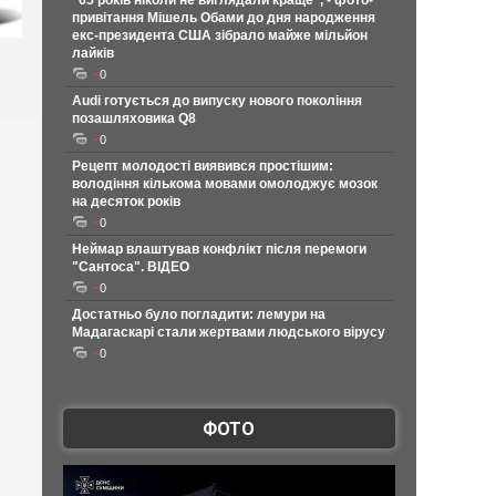
"65 років ніколи не виглядали краще", - фото-
привітання Мішель Обами до дня народження
екс-президента США зібрало майже мільйон
лайків
0
Audi готується до випуску нового покоління
позашляховика Q8
0
Рецепт молодості виявився простішим:
володіння кількома мовами омолоджує мозок
на десяток років
0
Неймар влаштував конфлікт після перемоги
"Сантоса". ВІДЕО
0
Достатньо було погладити: лемури на
Мадагаскарі стали жертвами людського вірусу
0
ФОТО