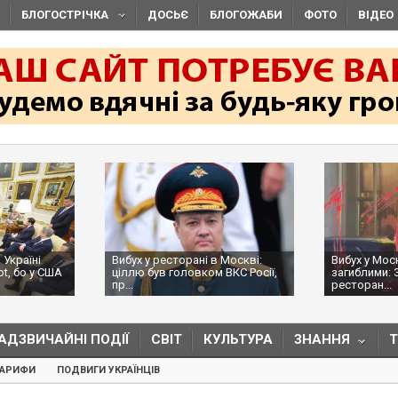
БЛОГОСТРІЧКА
ДОСЬЄ
БЛОГОЖАБИ
ФОТО
ВІДЕО
 Україні
Вибух у ресторані в Москві:
Вибух у Мос
ot, бо у США
ціллю був головком ВКС Росії,
загиблими: 
пр...
ресторан...
АДЗВИЧАЙНІ ПОДІЇ
СВІТ
КУЛЬТУРА
ЗНАННЯ
ТАРИФИ
ПОДВИГИ УКРАЇНЦІВ