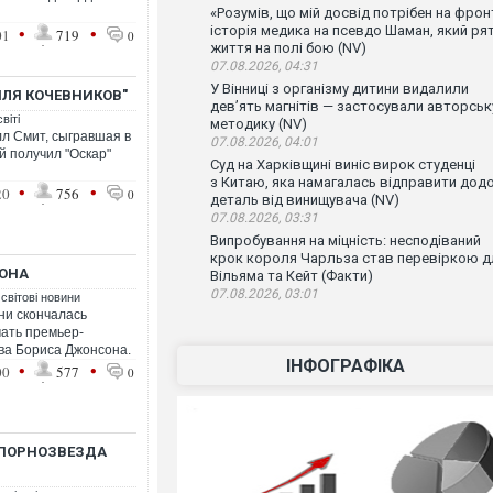
«Розумів, що мій досвід потрібен на фронт
•
•
історія медика на псевдо Шаман, який ря
01
719
0
життя на полі бою (NV)
07.08.2026, 04:31
У Вінниці з організму дитини видалили
МЛЯ КОЧЕВНИКОВ"
дев’ять магнітів — застосували авторськ
віті
методику (NV)
л Смит, сыгравшая в
07.08.2026, 04:01
й получил "Оскар"
Суд на Харківщині виніс вирок студенці
з Китаю, яка намагалась відправити дод
•
•
20
756
0
деталь від винищувача (NV)
07.08.2026, 03:31
Випробування на міцність: несподіваний
крок короля Чарльза став перевіркою д
СОНА
Вільяма та Кейт (Факти)
07.08.2026, 03:01
 світові новини
ни скончалась
ать премьер-
ва Бориса Джонсона.
ІНФОГРАФІКА
•
•
00
577
0
 ПОРНОЗВЕЗДА