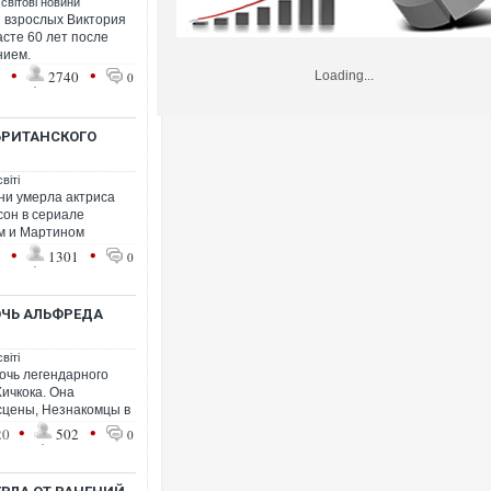
 світові новини
 взрослых Виктория
асте 60 лет после
нием.
•
•
1
2740
Loading...
0
БРИТАНСКОГО
віті
ни умерла актриса
сон в сериале
м и Мартином
•
•
1
1301
0
ДОЧЬ АЛЬФРЕДА
віті
очь легендарного
ичкока. Она
 сцены, Незнакомцы в
•
•
20
502
0