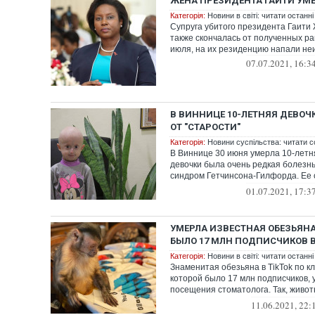
ЖЕНА ПРЕЗИДЕНТА ГАИТИ УМЕ
Категорія:
Новини в світі: читати останні
Супруга убитого президента Гаити
также скончалась от полученных ран
июля, на их резиденцию напали не
07.07.2021, 16:3
В ВИННИЦЕ 10-ЛЕТНЯЯ ДЕВОЧ
ОТ "СТАРОСТИ"
Категорія:
Новини суспільства: читати с
В Виннице 30 июня умерла 10-летн
девочки была очень редкая болезнь
синдром Гетчинсона-Гилфорда. Ее
...
01.07.2021, 17:3
УМЕРЛА ИЗВЕСТНАЯ ОБЕЗЬЯНА
БЫЛО 17 МЛН ПОДПИСЧИКОВ В
Категорія:
Новини в світі: читати останні
Знаменитая обезьяна в TikTok по к
которой было 17 млн подписчиков,
посещения стоматолога. Так, живо
плановый...
11.06.2021, 22: