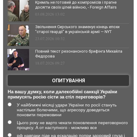
Кремль не готовий до компромісів і прагне
досягти своїх цілей війною, - Foreign Affairs
03.08.2026 13:02
Звільнення Сирського знаменує кінець епохи
"старої гвардії" в українській армії — NYT
23.07.2026 10:32
Повний текст резонансного брифінга Михайла
Федорова
18.07.2026 09:27
ОПИТУВАННЯ
На вашу думку, коли далекобійні санкції України
примусять росію сісти за стіл переговорів?
У найближчі місяці удари України по росії стануть
настільки болючими, що агресору доведеться
поновити перемовини
Цього року не варто чекати поновлення переговорного
процесу. А от наступного - можливо все
рф навпаки піде на ескалацію попри здоровий глузд і