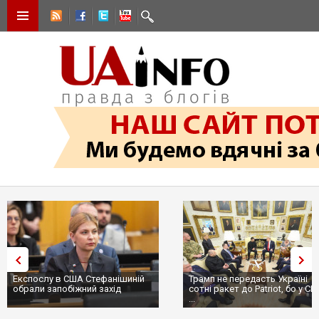
Експослу в США Стефанішиній
Трамп не передасть Україні
обрали запобіжний захід
сотні ракет до Patriot, бо у С
...