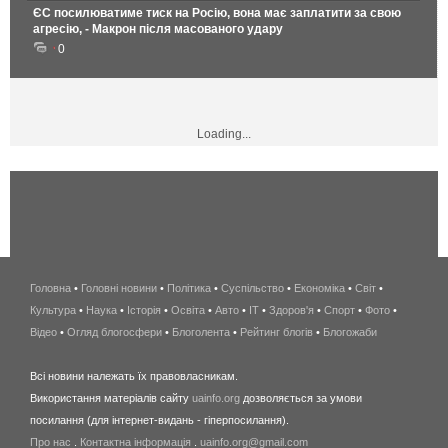
ЄС посилюватиме тиск на Росію, вона має заплатити за свою
агресію, - Макрон після масованого удару
0
Loading...
Головна
•
Головні новини
•
Політика
•
Суспільство
•
Економіка
беспроводной
•
Світ
•
Культура
•
Наука
•
Історія
•
Освіта
•
Авто
•
IT
•
Здоров'я
интернет
•
Спорт
•
Фото
•
Відео
•
Огляд блогосфери
•
Блоголента
•
Рейтинг блогів
киев
•
Блогожаби
и
Всі новини належать їх правовласникам.
область
Використання матеріалів сайту
uainfo.org
дозволяється за умови
wimax
посилання (для інтернет-видань - гіперпосилання).
интернет
Про нас
.
Контактна інформація
.
uainfo.org@gmail.com
в