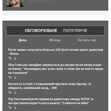
23.07.2026 11:31
ОБГОВОРЮВАНЕ
|
ПОПУЛЯРНЕ
День
Місяць
За весь час
Росія зможе запускати близько 100 балістичних ракет щомісяця
- Флеш
0
Ліза Глінська емоційно звернулася до росіян після нічної атаки
по Києву: "Ненавиджу вас усім своїм єством. Ви не маєте права
на існування"
0
Експослу в США Стефанішиній вручили нову підозру та
обирають запобіжний захід, - ЗМІ
0
Під Єкатеринбургом підірвали директора заводу БПЛА та
автора пропагандистського каналу "Схиблені на війні"
0