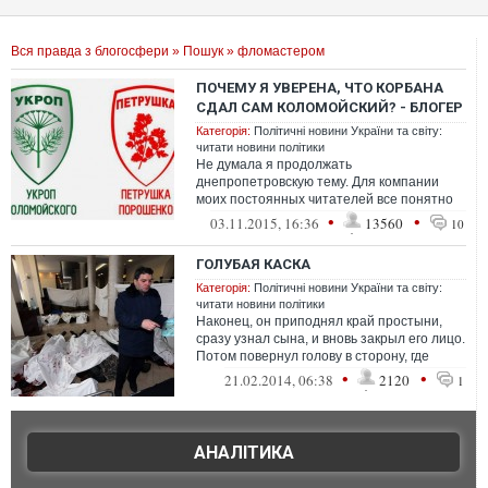
Вся правда з блогосфери
»
Пошук
» фломастером
ПОЧЕМУ Я УВЕРЕНА, ЧТО КОРБАНА
СДАЛ САМ КОЛОМОЙСКИЙ? - БЛОГЕР
Категорія:
Політичні новини України та світу:
читати новини політики
Не думала я продолжать
днепропетровскую тему. Для компании
моих постоянных читателей все понятно
уже из предыдущего поста, но поскольку
•
•
03.11.2015, 16:36
13560
10
появилось мног...
ГОЛУБАЯ КАСКА
Категорія:
Політичні новини України та світу:
читати новини політики
Наконец, он приподнял край простыни,
сразу узнал сына, и вновь закрыл его лицо.
Потом повернул голову в сторону, где
лежали еще одиннадцать тел, также...
•
•
21.02.2014, 06:38
2120
1
АНАЛІТИКА