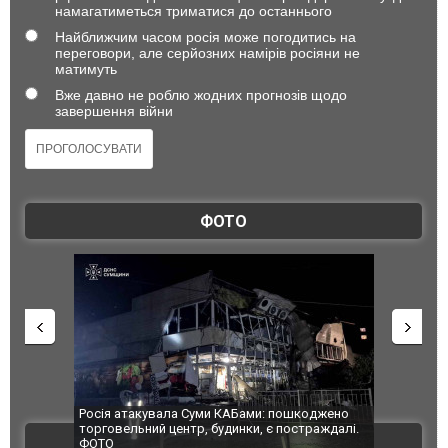
намагатиметься триматися до останнього
Найближчим часом росія може погодитись на
переговори, але серйозних намірів росіяни не
матимуть
Вже давно не роблю жодних прогнозів щодо
завершення війни
ФОТО
Росія атакувала Суми КАБами: пошкоджено
Українські 
торговельний центр, будинки, є постраждалі.
під час лікв
ВІДЕО
ФОТО
Франції