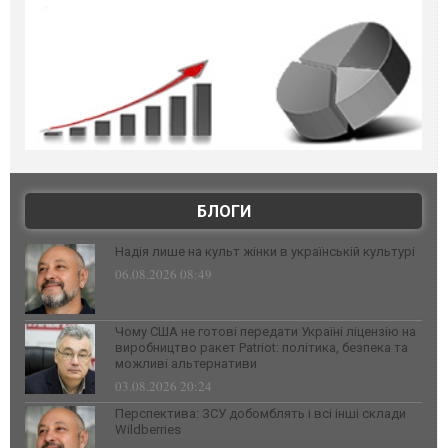
БЛОГИ
Надія лише на культ жінки в українській культурі
06.08.2026 08:49
Чому США не готові передати Україні ліцензію на
виробництво ракет Patriot: політика, безпека та
можливі альтернативи
03.08.2026 20:24
Перспектива: ЗСУ добомблять і всі інші склади
Wildberries