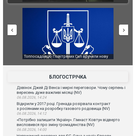
Топпосадовцю Повітряних Сил вручили нову
Сили оборо
підозру
губернатор 
атаку. ВІДЕ
БЛОГОСТРІЧКА
Дзвінок Джей Ді Венса і мирні переговори. Чому серпень і
вересень дуже важливі місяці (NV)
06.08.2026, 14:24
Відкрили у 2017 році. Гренада розірвала контракт
з росіянами на розробку газового родовища (NV)
06.08.2026, 14:12
«Потрібно залишити Україну». Гімнаст Ковтун відверто
висловився про зміну громадянства (NV)
06.08.2026, 14:00
Неприємний сюрприз для ЄС. Одна з країн Європи