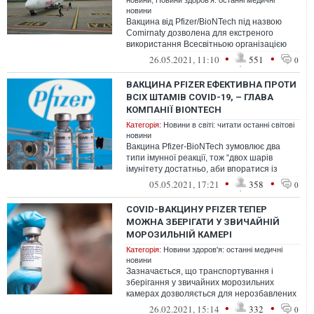
новини
,
Новини здоров'я: останні медичні
новини
Вакцина від Pfizer/BioNTech під назвою
Comirnaty дозволена для екстреного
використання Всесвітньою організацією
охорони здоров'я.
•
•
26.05.2021, 11:10
551
0
ВАКЦИНА PFIZER ЕФЕКТИВНА ПРОТИ
ВСІХ ШТАМІВ COVID-19, – ГЛАВА
КОМПАНІЇ BIONTECH
Категорія:
Новини в світі: читати останні світові
новини
Вакцина Pfizer-BioNTech зумовлює два
типи імунної реакції, тож “двох шарів
імунітету достатньо, аби впоратися із
наявними штамами”
•
•
05.05.2021, 17:21
358
0
COVID-ВАКЦИНУ PFIZER ТЕПЕР
МОЖНА ЗБЕРІГАТИ У ЗВИЧАЙНІЙ
МОРОЗИЛЬНІЙ КАМЕРІ
Категорія:
Новини здоров'я: останні медичні
новини
Зазначається, що транспортування і
зберігання у звичайних морозильних
камерах дозволяється для нерозбавлених
заморожених флаконів вакцини
•
•
26.02.2021, 15:14
332
0