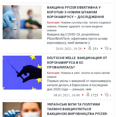
Pfizer/BioNT...
ВАКЦИНА PFIZER ЕФЕКТИВНА У
БОРОТЬБІ З НОВИМ ШТАМОМ
КОРОНАВІРУСУ – ДОСЛІДЖЕННЯ
Категорія:
Новини суспільства: читати соціальні
новини
,
Новини здоров'я: останні медичні
новини
Вакцина від COVID-19, розроблена
Pfizer/BioNTech, ефективна проти штаму
коронавірусу, який виявили у
Великобританії.
•
•
20.01.2021, 19:29
251
0
DEUTSCHE WELLE: ВАКЦИНАЦИЯ ОТ
КОРОНАВИРУСА В ЕС
ПРОВАЛИЛАСЬ?
Категорія:
Новини в світі: читати останні світові
новини
Первые уколы с вакциной от коронавируса
начали делать в Евросоюзе в последние
дни 2020 года — раньше, чем
предсказывали многие эксперты. Тем не
•
•
08.01.2021, 18:00
1725
1
менее ...
УКРАЇНСЬКІ ВІПИ ТА ПОЛІТИКИ
ТАЄМНО ВАКЦИНУЮТЬСЯ
ВАКЦИНОЮ ВИРОБНИЦТВА PFIZER-