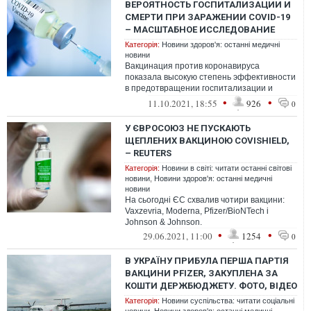
ВЕРОЯТНОСТЬ ГОСПИТАЛИЗАЦИИ И
СМЕРТИ ПРИ ЗАРАЖЕНИИ COVID-19
– МАСШТАБНОЕ ИССЛЕДОВАНИЕ
Категорія:
Новини здоров'я: останні медичні
новини
Вакцинация против коронавируса
показала высокую степень эффективности
в предотвращении госпитализации и
смертей в случае заболевания COVID-19
•
•
11.10.2021, 18:55
926
0
У ЄВРОСОЮЗ НЕ ПУСКАЮТЬ
ЩЕПЛЕНИХ ВАКЦИНОЮ COVISHIELD,
– REUTERS
Категорія:
Новини в світі: читати останні світові
новини
,
Новини здоров'я: останні медичні
новини
На сьогодні ЄС схвалив чотири вакцини:
Vaxzevria, Moderna, Pfizer/BioNTech і
Johnson & Johnson.
•
•
29.06.2021, 11:00
1254
0
В УКРАЇНУ ПРИБУЛА ПЕРША ПАРТІЯ
ВАКЦИНИ PFIZER, ЗАКУПЛЕНА ЗА
КОШТИ ДЕРЖБЮДЖЕТУ. ФОТО, ВІДЕО
Категорія:
Новини суспільства: читати соціальні