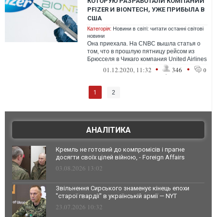
КОТОРУЮ РАЗРАБОТАЛИ КОМПАНИИ
PFIZER И BIONTECH, УЖЕ ПРИБЫЛА В
США
Категорія:
Новини в світі: читати останні світові
новини
Она приехала. На CNBC вышла статья о
том, что в прошлую пятницу рейсом из
Брюсселя в Чикаго компания United Airlines
привезла первую партию вакцины от...
•
•
01.12.2020, 11:32
346
0
1
2
АНАЛІТИКА
Кремль не готовий до компромісів і прагне
досягти своїх цілей війною, - Foreign Affairs
03.08.2026 13:02
Звільнення Сирського знаменує кінець епохи
"старої гвардії" в українській армії — NYT
23.07.2026 10:32