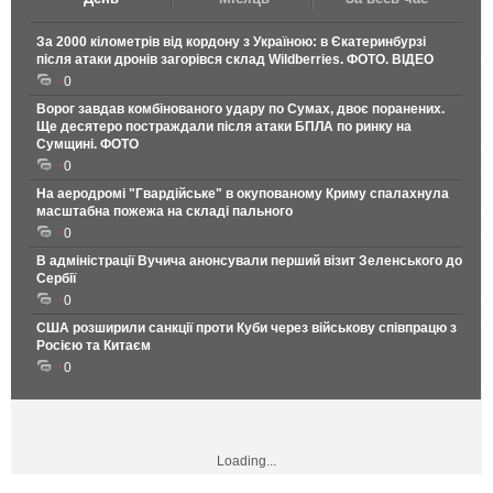
За 2000 кілометрів від кордону з Україною: в Єкатеринбурзі
після атаки дронів загорівся склад Wildberries. ФОТО. ВІДЕО
0
Ворог завдав комбінованого удару по Сумах, двоє поранених.
Ще десятеро постраждали після атаки БПЛА по ринку на
Сумщині. ФОТО
0
На аеродромі "Гвардійське" в окупованому Криму спалахнула
масштабна пожежа на складі пального
0
В адміністрації Вучича анонсували перший візит Зеленського до
Сербії
0
США розширили санкції проти Куби через військову співпрацю з
Росією та Китаєм
0
Loading...