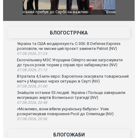
ливі
"Вони воюють, самі хочуть воювати, бо дурні": у
В окупован
Чернівцях водія маршрутки звільнили після
порт: над 
зневажливих слів про українських захисників.
ВІДЕО
ВІДЕО
БЛОГОСТРІЧКА
Україна та США модернізують С-300. В Defense Express
розповіли, чи зможе цей проєкт замінити Patriot (NV)
07.08.2026, 21:24
Ексочільнику МЗС Угорщини Сійярто може загрожувати
до трьох років тюрми у справі про хабарництво (NV)
07.08.2026, 21:12
Втратила 4,5 млн євро: Барселона скасувала товариський
матч у Марокко через ситуацію в Сеуті (NV)
07.08.2026, 21:00
Знайшли останки 55 людей. Україна і Польща завершили
ексгумацію жертв Волинської трагедії (NV)
07.08.2026, 20:48
«Можливо, вони вбили українську бабусю»: Усик
розкритикував повернення Росії до Олімпіади (NV)
07.08.2026, 20:36
БЛОГОЖАБИ