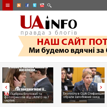
Експослу в США Стефанішині
Підбірка блогожаб та
обрали запобіжний захід
фотоприколів від UAINFO за 7
серпня