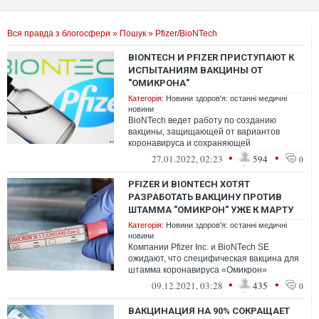
Вся правда з блогосфери
»
Пошук
» Pfizer/BioNTech
BIONTECH И PFIZER ПРИСТУПАЮТ К
ИСПЫТАНИЯМ ВАКЦИНЫ ОТ
"ОМИКРОНА"
Категорія:
Новини здоров'я: останні медичні
новини
BioNTech ведет работу по созданию
вакцины, защищающей от вариантов
коронавируса и сохраняющей
эффективность на долгое время.
•
•
27.01.2022, 02:23
594
0
PFIZER И BIONTECH ХОТЯТ
РАЗРАБОТАТЬ ВАКЦИНУ ПРОТИВ
ШТАММА "ОМИКРОН" УЖЕ К МАРТУ
Категорія:
Новини здоров'я: останні медичні
новини
Компании Pfizer Inc. и BioNTech SE
ожидают, что специфическая вакцина для
штамма коронавируса «Омикрон»
появится к марту 2022 года, а пока
•
•
09.12.2021, 03:28
435
0
отмечают, ч...
ВАКЦИНАЦИЯ НА 90% СОКРАЩАЕТ