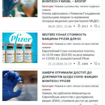
BIONTECH У КИЄВІ, – БЛОГЕР
Категорія:
Новини суспільства: читати соціальні
новини
Клініка афільована з Романом Гольдманом,
ізраїльським лікарем та керівником
Асоціації медичних центрів Ізраїля МЕДЕС.
За чутками, саме він є постачаль...
•
•
06.01.2021, 12:46
2913
2
REUTERS УЗНАЛ СТОИМОСТЬ
ВАКЦИНЫ PFIZER ДЛЯ ЕС
Категорія:
Новини в світі: читати останні світові
новини
Европейский Союз согласился платить
по 15,50 евро ($18,90) за дозу вакцины
от COVID-19, разработанной Pfizer
и BioNTech, согласно внутреннему
•
•
21.12.2020, 21:15
1009
0
документ...
ХАКЕРИ ОТРИМАЛИ ДОСТУП ДО
ДОКУМЕНТІВ ЩОДО COVID-ВАКЦИН
BIONTECH І PFIZER
Категорія:
Новини в світі: читати останні світові
новини
Хакери, які здійснили кібернапад на
Європейське агентство з дослідження
вакцин (EMA), отримали доступ до деяких
документів по вакцині від коронавірусу...