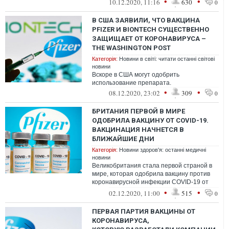
•
•
10.12.2020, 11:16
630
0
В США ЗАЯВИЛИ, ЧТО ВАКЦИНА
PFIZER И BIONTECH СУЩЕСТВЕННО
ЗАЩИЩАЕТ ОТ КОРОНАВИРУСА –
THE WASHINGTON POST
Категорія:
Новини в світі: читати останні світові
новини
Вскоре в США могут одобрить
использование препарата.
•
•
08.12.2020, 23:02
309
0
БРИТАНИЯ ПЕРВОЙ В МИРЕ
ОДОБРИЛА ВАКЦИНУ ОТ COVID-19.
ВАКЦИНАЦИЯ НАЧНЕТСЯ В
БЛИЖАЙШИЕ ДНИ
Категорія:
Новини здоров'я: останні медичні
новини
Великобритания стала первой страной в
мире, которая одобрила вакцину против
коронавирусной инфекции COVID-19 от
Pfizer и BioNTech, которая показала св...
•
•
02.12.2020, 11:00
515
0
ПЕРВАЯ ПАРТИЯ ВАКЦИНЫ ОТ
КОРОНАВИРУСА,