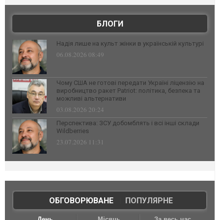
БЛОГИ
Надія лише на культ жінки в українській культурі
06.08.2026 08:49
Чому США не готові передати Україні ліцензію на
виробництво ракет Patriot: політика, безпека та
можливі альтернативи
03.08.2026 20:24
Перспектива: ЗСУ добомблять і всі інші склади
Wildberries
23.07.2026 11:31
ОБГОВОРЮВАНЕ
|
ПОПУЛЯРНЕ
День
Місяць
За весь час