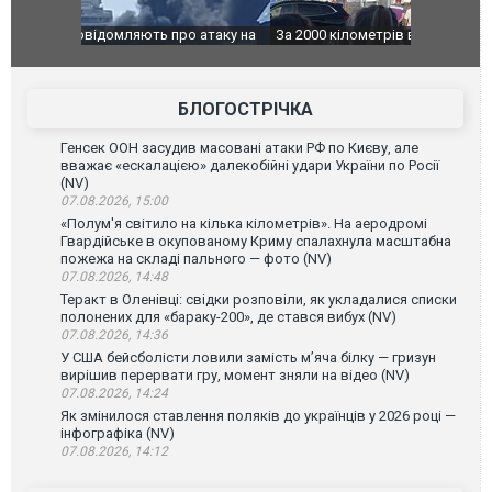
о атаку на
За 2000 кілометрів від кордону з Україною: в
В Таїланді 
го диму.
Єкатеринбурзі після атаки дронів загорівся
блискавки 
склад Wildberries. ФОТО. ВІДЕО
постражда
БЛОГОСТРІЧКА
Генсек ООН засудив масовані атаки РФ по Києву, але
вважає «ескалацією» далекобійні удари України по Росії
(NV)
07.08.2026, 15:00
«Полум'я світило на кілька кілометрів». На аеродромі
Гвардійське в окупованому Криму спалахнула масштабна
пожежа на складі пального — фото (NV)
07.08.2026, 14:48
Теракт в Оленівці: свідки розповіли, як укладалися списки
полонених для «бараку-200», де стався вибух (NV)
07.08.2026, 14:36
У США бейсболісти ловили замість м’яча білку — гризун
вирішив перервати гру, момент зняли на відео (NV)
07.08.2026, 14:24
Як змінилося ставлення поляків до українців у 2026 році —
інфографіка (NV)
07.08.2026, 14:12