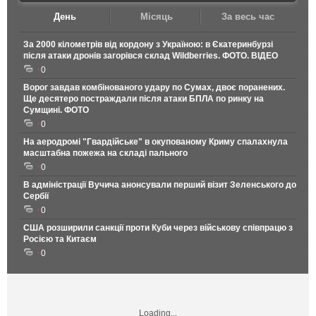
День
Місяць
За весь час
За 2000 кілометрів від кордону з Україною: в Єкатеринбурзі
після атаки дронів загорівся склад Wildberries. ФОТО. ВІДЕО
0
Ворог завдав комбінованого удару по Сумах, двоє поранених.
Ще десятеро постраждали після атаки БПЛА по ринку на
Сумщині. ФОТО
0
На аеродромі "Гвардійське" в окупованому Криму спалахнула
масштабна пожежа на складі пального
0
В адміністрації Вучича анонсували перший візит Зеленського до
Сербії
0
США розширили санкції проти Куби через військову співпрацю з
Росією та Китаєм
0
Loading...