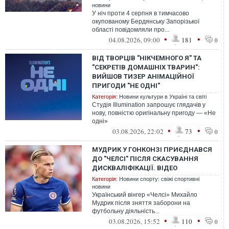
новини
У ніч проти 4 серпня в тимчасово
окупованому Бердянську Запорізької
області повідомляли про...
•
•
04.08.2026, 09:00
181
0
ВІД ТВОРЦІВ "НІКЧЕМНОГО Я" ТА
"СЕКРЕТІВ ДОМАШНІХ ТВАРИН":
ВИЙШОВ ТИЗЕР АНІМАЦІЙНОЇ
ПРИГОДИ "НЕ ОДНІ"
Категорія:
Новини культури в Україні та світі
Студія Illumination запрошує глядачів у
нову, повністю оригінальну пригоду — «Не
одні»
•
•
03.08.2026, 22:02
73
0
МУДРИК У ГОНКОНЗІ ПРИЄДНАВСЯ
ДО "ЧЕЛСІ" ПІСЛЯ СКАСУВАННЯ
ДИСКВАЛІФІКАЦІЇ. ВІДЕО
Категорія:
Новини спорту: свіжі спортивні
новини
Український вінгер «Челсі» Михайло
Мудрик після зняття заборони на
футбольну діяльність...
•
•
03.08.2026, 15:52
110
0