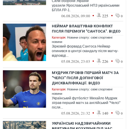
Сили оборони України
уразили Ярославський НПЗ українськими
БПЛА FP-1.
•
•
06.08.2026, 09:00
225
0
НЕЙМАР ВЛАШТУВАВ КОНФЛІКТ
ПІСЛЯ ПЕРЕМОГИ "САНТОСА". ВІДЕО
Категорія:
Новини спорту: свіжі спортивні
новини
Зірковий форвард Сантоса Неймар
опинився в центрі скандалу після матчу-
відповіді...
•
•
05.08.2026, 23:03
226
0
МУДРИК ПРОВІВ ПЕРШИЙ МАТЧ ЗА
"ЧЕЛСІ" ПІСЛЯ ДОПІНГОВОЇ
ДИСКВАЛІФІКАЦІЇ. ВІДЕО
Категорія:
Новини спорту: свіжі спортивні
новини
Український футболіст Михайло Мудрик
зіграв перший матч за англійський "Челсі"
після...
•
•
05.08.2026, 21:32
140
0
УКРАЇНСЬКІ НАДЗВИЧАЙНИКИ
ВРЯТУВАЛИ КОЗУЛЕНЯ ПІД ЧАС