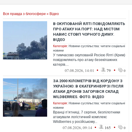
Вся правда з блогосфери
»
Відео
В ОКУПОВАНІЙ ЯЛТІ ПОВІДОМЛЯЮТЬ
ПРО АТАКУ НА ПОРТ: НАД МІСТОМ
НАВИС СТОВП ЧОРНОГО ДИМУ.
ВІДЕО
Категорія:
Новини суспільства: читати соціальні
новини
У тимчасово окупованій Росією Ялті (Крим)
повідомляють про атаку безекіпажних
катерів....
•
•
07.08.2026, 14:01
79
0
ЗА 2000 КІЛОМЕТРІВ ВІД КОРДОНУ З
УКРАЇНОЮ: В ЄКАТЕРИНБУРЗІ ПІСЛЯ
АТАКИ ДРОНІВ ЗАГОРІВСЯ СКЛАД
WILDBERRIES. ФОТО. ВІДЕО
Категорія:
Новини суспільства: читати соціальні
новини
Вранці п’ятниці, 7 серпня, безпілотники
атакували логістичний комплекс
Wildberries у російському...
•
•
07.08.2026, 09:14
165
0