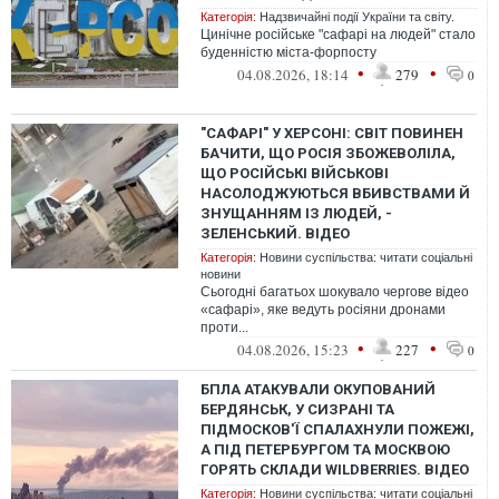
Категорія:
Надзвичайні події України та світу.
Цинічне російське "сафарі на людей" стало
буденністю міста-форпосту
•
•
04.08.2026, 18:14
279
0
"САФАРІ" У ХЕРСОНІ: СВІТ ПОВИНЕН
БАЧИТИ, ЩО РОСІЯ ЗБОЖЕВОЛІЛА,
ЩО РОСІЙСЬКІ ВІЙСЬКОВІ
НАСОЛОДЖУЮТЬСЯ ВБИВСТВАМИ Й
ЗНУЩАННЯМ ІЗ ЛЮДЕЙ, -
ЗЕЛЕНСЬКИЙ. ВІДЕО
Категорія:
Новини суспільства: читати соціальні
новини
Сьогодні багатьох шокувало чергове відео
«сафарі», яке ведуть росіяни дронами
проти...
•
•
04.08.2026, 15:23
227
0
БПЛА АТАКУВАЛИ ОКУПОВАНИЙ
БЕРДЯНСЬК, У СИЗРАНІ ТА
ПІДМОСКОВ'Ї СПАЛАХНУЛИ ПОЖЕЖІ,
А ПІД ПЕТЕРБУРГОМ ТА МОСКВОЮ
ГОРЯТЬ СКЛАДИ WILDBERRIES. ВІДЕО
Категорія:
Новини суспільства: читати соціальні