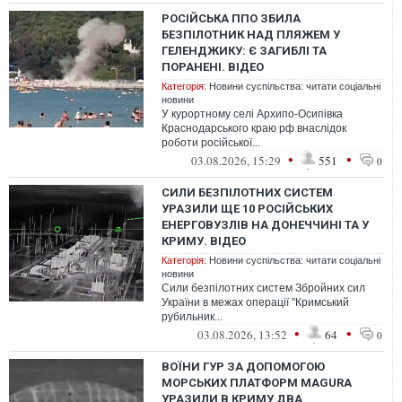
РОСІЙСЬКА ППО ЗБИЛА
БЕЗПІЛОТНИК НАД ПЛЯЖЕМ У
ГЕЛЕНДЖИКУ: Є ЗАГИБЛІ ТА
ПОРАНЕНІ. ВІДЕО
Категорія:
Новини суспільства: читати соціальні
новини
У курортному селі Архипо-Осипівка
Краснодарського краю рф внаслідок
роботи російської...
•
•
03.08.2026, 15:29
551
0
СИЛИ БЕЗПІЛОТНИХ СИСТЕМ
УРАЗИЛИ ЩЕ 10 РОСІЙСЬКИХ
ЕНЕРГОВУЗЛІВ НА ДОНЕЧЧИНІ ТА У
КРИМУ. ВІДЕО
Категорія:
Новини суспільства: читати соціальні
новини
Сили безпілотних систем Збройних сил
України в межах операції "Кримський
рубильник...
•
•
03.08.2026, 13:52
64
0
ВОЇНИ ГУР ЗА ДОПОМОГОЮ
МОРСЬКИХ ПЛАТФОРМ MAGURA
УРАЗИЛИ В КРИМУ ДВА