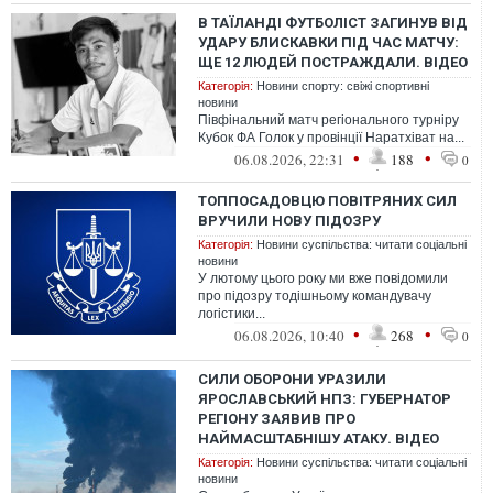
В ТАЇЛАНДІ ФУТБОЛІСТ ЗАГИНУВ ВІД
УДАРУ БЛИСКАВКИ ПІД ЧАС МАТЧУ:
ЩЕ 12 ЛЮДЕЙ ПОСТРАЖДАЛИ. ВІДЕО
Категорія:
Новини спорту: свіжі спортивні
новини
Півфінальний матч регіонального турніру
Кубок ФА Голок у провінції Наратхіват на...
•
•
06.08.2026, 22:31
188
0
ТОППОСАДОВЦЮ ПОВІТРЯНИХ СИЛ
ВРУЧИЛИ НОВУ ПІДОЗРУ
Категорія:
Новини суспільства: читати соціальні
новини
У лютому цього року ми вже повідомили
про підозру тодішньому командувачу
логістики...
•
•
06.08.2026, 10:40
268
0
СИЛИ ОБОРОНИ УРАЗИЛИ
ЯРОСЛАВСЬКИЙ НПЗ: ГУБЕРНАТОР
РЕГІОНУ ЗАЯВИВ ПРО
НАЙМАСШТАБНІШУ АТАКУ. ВІДЕО
Категорія:
Новини суспільства: читати соціальні
новини