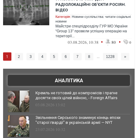
РАДІОЛОКАЦІЙНІ ОБ’ЄКТИ РОСІЯН.
ВІДЕО
Категорія:
Новини суспільства: читати соціальні
новини
Майстри спецпідрозділу ГУР МО України
“Group 13” провели успішну операцію на
території...
•
•
03.08.2026, 10:38
80
0
1
2
3
4
5
6
7
8
...
1228
»
АНАЛІТИКА
Кремль не готовий до компромісів і прагне
досягти своїх цілей війною, - Foreign Affairs
03.08.2026 13:02
Звільнення Сирського знаменує кінець епохи
"старої гвардії" в українській армії — NYT
23.07.2026 10:32