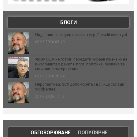
БЛОГИ
Надія лише на культ жінки в українській культурі
06.08.2026 08:49
Чому США не готові передати Україні ліцензію на
виробництво ракет Patriot: політика, безпека та
можливі альтернативи
03.08.2026 20:24
Перспектива: ЗСУ добомблять і всі інші склади
Wildberries
23.07.2026 11:31
ОБГОВОРЮВАНЕ
|
ПОПУЛЯРНЕ