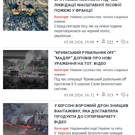
ЛІКВІДАЦІЇ МАСШТАБНОЇ ЛІСОВОЇ
ПОЖЕЖІ У ФРАНЦІЇ
Категорія:
Новини суспільства: читати соціальні
новини
Серед гектарів лісу, які за лічені години
перетворилися на чорний попіл,
українські...
•
•
05.08.2026, 19:00
222
0
"КРИМСЬКИЙ РУБИЛЬНИК OFF":
"МАДЯР" ДОПОВІВ ПРО НОВІ
УРАЖЕННЯ НА ТОТ. ВІДЕО
Категорія:
Новини суспільства: читати соціальні
новини
Під час операції "Кримський рубильник off"
протягом 4-5 серпня Сили безпілотних
систем...
•
•
05.08.2026, 16:32
313
0
У ХЕРСОНІ ВОРОЖИЙ ДРОН ЗНИЩИВ
ВАНТАЖІВКУ, ЯКА ДОСТАВЛЯЛА
ПРОДУКТИ ДО СУПЕРМАРКЕТУ.
ВІДЕО
Категорія:
Надзвичайні події України та світу.
У Херсоні ворожий безпілотник знищив