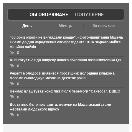
ОБГОВОРЮВАНЕ
|
ПОПУЛЯРНЕ
День
Місяць
За весь час
"65 років ніколи не виглядали краще", - фото-привітання Мішель
Обами до дня народження екс-президента США зібрало майже
мільйон лайків
0
Audi готується до випуску нового покоління позашляховика Q8
0
Рецепт молодості виявився простішим: володіння кількома
мовами омолоджує мозок на десяток років
0
Неймар влаштував конфлікт після перемоги "Сантоса". ВІДЕО
0
Достатньо було погладити: лемури на Мадагаскарі стали
жертвами людського вірусу
0