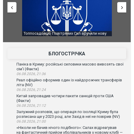
чили нову
Сили оборони уразили Ярославський НПЗ:
Неймар вла
губернатор регіону заявив про наймасштабнішу
"Сантоса".
атаку. ВІДЕО
БЛОГОСТРІЧКА
Паніка в Криму: російські силовики масово вивозять свої
сім’ї (Факти)
06.08.2026, 21:36
Реал офіційно оформив один із найдорожчих трансферів
літа (NV)
06.08.2026, 21:24
Китай запровадив чотири пакети санкцій проти США
(Факти)
06.08.2026, 21:12
Залужний розповів, що операція по ізоляції Криму була
розписана ще у 2023 році, але Захід в неї не повірив (NV)
06.08.2026, 21:00
«Ніколи не бачив нічого подібного»: Салах відреагував
на фантастичний прийом уболівальників у новому клубі —