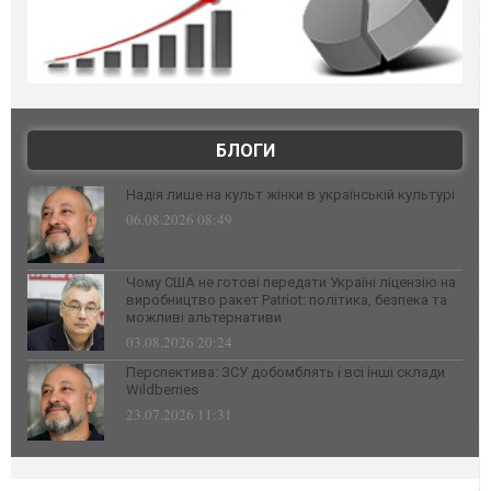
БЛОГИ
Надія лише на культ жінки в українській культурі
06.08.2026 08:49
Чому США не готові передати Україні ліцензію на
виробництво ракет Patriot: політика, безпека та
можливі альтернативи
03.08.2026 20:24
Перспектива: ЗСУ добомблять і всі інші склади
Wildberries
23.07.2026 11:31