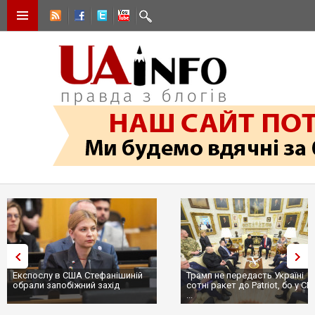
Експослу в США Стефанішиній
Трамп не передасть Україні
обрали запобіжний захід
сотні ракет до Patriot, бо у С
...