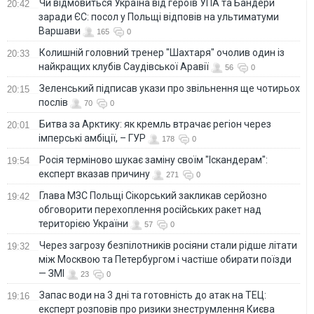
Чи відмовиться Україна від героїв УПА та Бандери
20:42
заради ЄС: посол у Польщі відповів на ультиматуми
Варшави
165
0
Колишній головний тренер "Шахтаря" очолив один із
20:33
найкращих клубів Саудівської Аравії
56
0
Зеленський підписав укази про звільнення ще чотирьох
20:15
послів
70
0
Битва за Арктику: як кремль втрачає регіон через
20:01
імперські амбіції, – ГУР
178
0
Росія терміново шукає заміну своїм "Іскандерам":
19:54
експерт вказав причину
271
0
Глава МЗС Польщі Сікорський закликав серйозно
19:42
обговорити перехоплення російських ракет над
територією України
57
0
Через загрозу безпілотників росіяни стали рідше літати
19:32
між Москвою та Петербургом і частіше обирати поїзди
— ЗМІ
23
0
Запас води на 3 дні та готовність до атак на ТЕЦ:
19:16
експерт розповів про ризики знеструмлення Києва