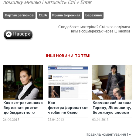
помилку мишею і натисніть Ctrl + Enter
Партия регионов
США
Ирина Бережная
Бережная
Сподобався матеріал? Сміливо поділися
ним в соцмережах через ці кнопки
ІНШІ НОВИНИ ПО ТЕМІ
Как экс-регионалка
Как
Корчинский назвал
Бережная рвется
фотографироваться,
Горину, Лёвочкину,
до бюджетного
чтобы не было
Бережную словом
корыта
видно косоглазия?
«ДЕПУТАНЫ»
26.09.2015
22.04.2013
03.04.2013
Спросите у
Бережной
Правила коментування ! »