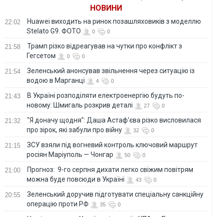
НОВИНИ
Huawei виходить на ринок позашляховиків з моделлю
22:02
Stelato G9. ФОТО
0
0
Трамп різко відреагував на чутки про конфлікт з
21:58
Гегсетом
0
0
Зеленський анонсував звільнення через ситуацію із
21:54
водою в Марганці
4
0
В Україні розподіляти електроенергію будуть по-
21:43
новому: Шмигаль розкрив деталі
27
0
"Я доначу щодня": Даша Астаф'єва різко висловилася
21:32
про зірок, які забули про війну
32
0
ЗСУ взяли під вогневий контроль ключовий маршрут
21:15
росіян Маріуполь — Чонгар
50
0
Прогноз: 9-го серпня дихати легко свіжим повітрям
21:00
можна буде повсюди в Україні
43
0
Зеленський доручив підготувати спеціальну санкційну
20:55
операцію проти РФ
35
0