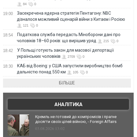
84
0
Засекречена ядерна стратегія Пентагону: NBC
19:00
дізналося можливий сценарій війни з Китаєм і Росією
121
0
Податкова служба передасть Міноборони дані про
18:54
чоловіків 18–60 років: що вирішив уряд
215
0
У Польщі готують закон для масової депортації
18:42
українських чоловіків
2709
0
КАБ від Boeing: у США запустили виробництво бомб
18:30
дальністю понад 550 км
105
0
БІЛЬШЕ
АНАЛІТИКА
Кремль не готовий до компромісів і прагне
досягти своїх цілей війною, - Foreign Affairs
03.08.2026 13:02