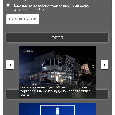
Вже давно не роблю жодних прогнозів щодо
завершення війни
ФОТО
шкоджено
Українські надзвичайники врятували козуленя
СБУ за спр
траждалі.
під час ліквідації масштабної лісової пожежі у
Болгарії з
ВІДЕО
Франції
ФОТО