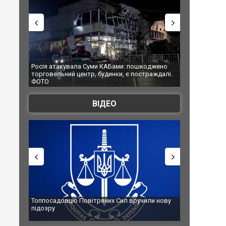
Росія атакувала Суми КАБами: пошкоджено
Українські надз
торговельний центр, будинки, є постраждалі.
під час ліквідац
ФОТО
Франції
ВІДЕО
Топпосадовцю Повітряних Сил вручили нову
Сили оборони у
підозру
губернатор регі
атаку. ВІДЕО