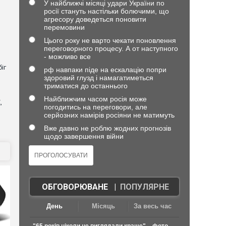
У найближчі місяці удари України по
росії стануть настільки болючими, що
агресору доведеться поновити
перемовини
Цього року не варто чекати поновлення
переговорного процесу. А от наступного
- можливо все
іг
рф навпаки піде на ескалацію попри
здоровий глузд і намагатиметься
триматися до останнього
Найближчим часом росія може
,
погодитись на переговори, але
серйозних намірів росіяни не матимуть
Вже давно не роблю жодних прогнозів
щодо завершення війни
ОБГОВОРЮВАНЕ
|
ПОПУЛЯРНЕ
День
Місяць
За весь час