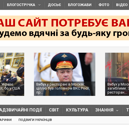
БЛОГОСТРІЧКА
ДОСЬЄ
БЛОГОЖАБИ
ФОТО
ВІДЕО
 Україні
Вибух у ресторані в Москві:
Вибух у Мос
ot, бо у США
ціллю був головком ВКС Росії,
загиблими: 
пр...
ресторан...
АДЗВИЧАЙНІ ПОДІЇ
СВІТ
КУЛЬТУРА
ЗНАННЯ
ТАРИФИ
ПОДВИГИ УКРАЇНЦІВ