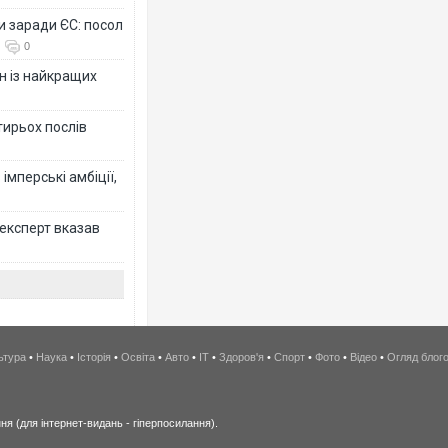
и заради ЄС: посол
0
н із найкращих
тирьох послів
імперські амбіції,
 експерт вказав
ьтура
•
Наука
•
Історія
•
Освіта
•
Авто
•
IT
•
Здоров'я
•
Спорт
•
Фото
•
Відео
•
Огляд блог
я (для інтернет-видань - гіперпосилання).