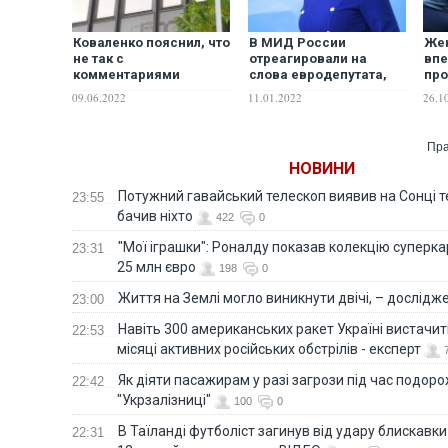
Коваленко пояснил, что
В МИД России
Жен
не так с
отреагировали на
вп
комментариями
слова евродепутата,
пр
относительно позиции
пригрозившего дать
уби
09.06.2022
11.01.2022
26.1
Болгарии по вопросу
России "по яйцам"
Гат
поставок оружия
Украине
Пра
НОВИНИ
Потужний гавайський телескоп виявив на Сонці те
23:55
бачив ніхто
422
0
"Мої іграшки": Роналду показав колекцію суперка
23:31
25 млн євро
198
0
Життя на Землі могло виникнути двічі, – дослідж
23:00
Навіть 300 американських ракет Україні вистачит
22:53
місяці активних російських обстрілів - експерт
Як діяти пасажирам у разі загрози під час подорож
22:42
"Укрзалізниці"
100
0
В Таїланді футболіст загинув від удару блискавки
22:31