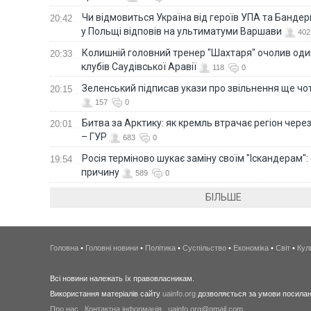
Чи відмовиться Україна від героїв УПА та Бандер
20:42
у Польщі відповів на ультиматуми Варшави
402
Колишній головний тренер "Шахтаря" очолив оди
20:33
клубів Саудівської Аравії
118
0
Зеленський підписав укази про звільнення ще чо
20:15
157
0
Битва за Арктику: як кремль втрачає регіон через 
20:01
– ГУР
683
0
Росія терміново шукає заміну своїм "Іскандерам":
19:54
причину
589
0
БІЛЬШЕ
Головна
•
Головні новини
•
Політика
•
Суспільство
•
Економіка
•
Світ
•
Кул
Всі новини належать їх правовласникам.
Використання матеріалів сайту
uainfo.org
дозволяється за умови посиланн
Про нас
.
Контактна інформація
.
uainfo.org@gmail.com