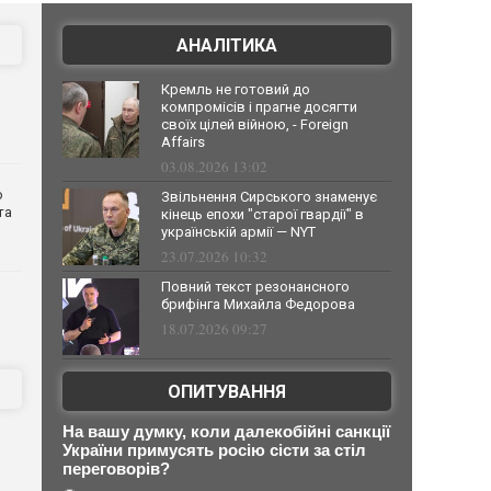
АНАЛІТИКА
Кремль не готовий до
компромісів і прагне досягти
своїх цілей війною, - Foreign
Affairs
03.08.2026 13:02
о
Звільнення Сирського знаменує
та
кінець епохи "старої гвардії" в
українській армії — NYT
23.07.2026 10:32
Повний текст резонансного
брифінга Михайла Федорова
18.07.2026 09:27
ОПИТУВАННЯ
На вашу думку, коли далекобійні санкції
України примусять росію сісти за стіл
переговорів?