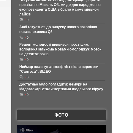
"65 років ніколи не виглядали краще", - фото-
привітання Мішель Обами до дня народження
екс-президента США зібрало майже мільйон
лайків
0
Audi готується до випуску нового покоління
позашляховика Q8
0
Рецепт молодості виявився простішим:
володіння кількома мовами омолоджує мозок
на десяток років
0
Неймар влаштував конфлікт після перемоги
"Сантоса". ВІДЕО
0
Достатньо було погладити: лемури на
Мадагаскарі стали жертвами людського вірусу
0
ФОТО