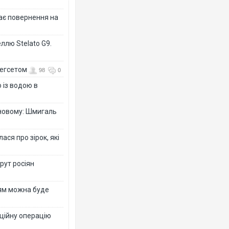
дає повернення на
ллю Stelato G9.
Гегсетом
98
0
 із водою в
-новому: Шмигаль
ся про зірок, які
рут росіян
рям можна буде
ційну операцію