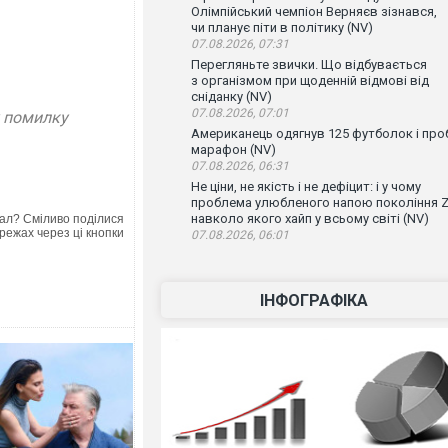
Олімпійський чемпіон Верняєв зізнався,
чи планує піти в політику (NV)
07.08.2026, 07:31
Перегляньте звички. Що відбувається
з організмом при щоденній відмові від
сніданку (NV)
07.08.2026, 07:01
у помилку
Американець одягнув 125 футболок і проб
марафон (NV)
07.08.2026, 06:31
Не ціни, не якість і не дефіцит: і у чому
проблема улюбленого напою покоління Z
навколо якого хайп у всьому світі (NV)
ал? Сміливо поділися
режах через ці кнопки
07.08.2026, 06:01
ІНФОГРАФІКА