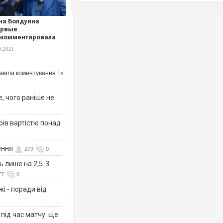
а Болдуина
ервые
окомментировала
йство украинки
0.2021
чинс
вила коментування ! »
, чого раніше не
рів вартістю понад
ення
279
0
ь лише на 2,5-3
77
0
і - поради від
 під час матчу: ще