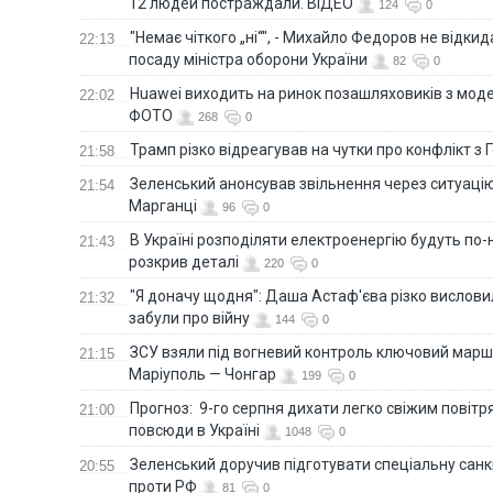
12 людей постраждали. ВІДЕО
124
0
"Немає чіткого „ні“", - Михайло Федоров не відки
22:13
посаду міністра оборони України
82
0
Huawei виходить на ринок позашляховиків з моде
22:02
ФОТО
268
0
Трамп різко відреагував на чутки про конфлікт з 
21:58
Зеленський анонсував звільнення через ситуацію
21:54
Марганці
96
0
В Україні розподіляти електроенергію будуть по
21:43
розкрив деталі
220
0
"Я доначу щодня": Даша Астаф'єва різко висловила
21:32
забули про війну
144
0
ЗСУ взяли під вогневий контроль ключовий марш
21:15
Маріуполь — Чонгар
199
0
Прогноз: 9-го серпня дихати легко свіжим повіт
21:00
повсюди в Україні
1048
0
Зеленський доручив підготувати спеціальну санк
20:55
проти РФ
81
0