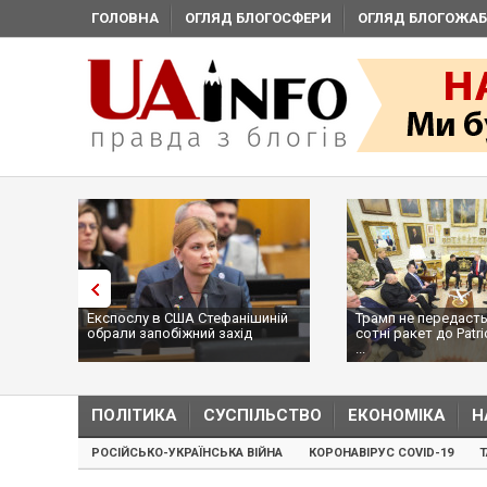
ГОЛОВНА
ОГЛЯД БЛОГОСФЕРИ
ОГЛЯД БЛОГОЖАБ
Експослу в США Стефанішиній
Трамп не передасть
обрали запобіжний захід
сотні ракет до Patri
...
ПОЛІТИКА
СУСПІЛЬСТВО
ЕКОНОМІКА
Н
РОСІЙСЬКО-УКРАЇНСЬКА ВІЙНА
КОРОНАВІРУС COVID-19