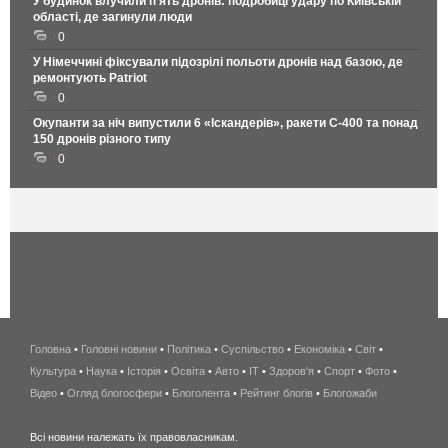
У будинок влучили п'ять дронів: подробиці удару по Київській
області, де загинули люди
0
У Німеччині фіксували підозрілі польоти дронів над базою, де
ремонтують Patriot
0
Окупанти за ніч випустили 6 «Іскандерів», ракети С-400 та понад
150 дронів різного типу
0
Головна
•
Головні новини
•
Політика
•
Суспільство
•
Економіка
беспроводной
•
Світ
•
Культура
•
Наука
•
Історія
•
Освіта
•
Авто
•
IT
•
Здоров'я
интернет
•
Спорт
•
Фото
•
Відео
•
Огляд блогосфери
•
Блоголента
•
Рейтинг блогів
киев
•
Блогожаби
и
Всі новини належать їх правовласникам.
область