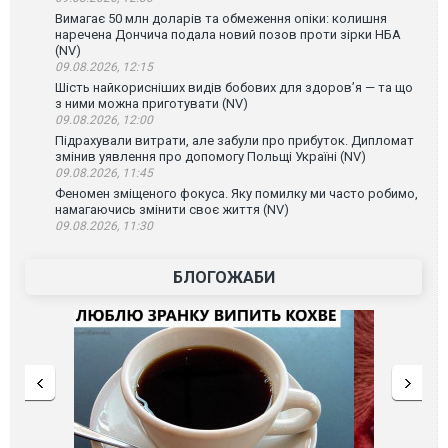
Вимагає 50 млн доларів та обмеження опіки: колишня
наречена Дончича подала новий позов проти зірки НБА
(NV)
09.08.2026, 12:15
Шість найкорисніших видів бобових для здоров’я — та що
з ними можна приготувати (NV)
09.08.2026, 12:00
Підрахували витрати, але забули про прибуток. Дипломат
змінив уявлення про допомогу Польщі Україні (NV)
09.08.2026, 11:45
Феномен зміщеного фокуса. Яку помилку ми часто робимо,
намагаючись змінити своє життя (NV)
09.08.2026, 11:30
БЛОГОЖАБИ