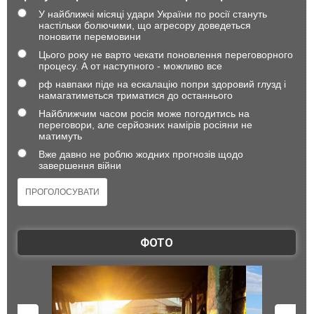
У найближчі місяці удари України по росії стануть
настільки болючими, що агресору доведеться
поновити перемовини
Цього року не варто чекати поновлення переговорного
процесу. А от наступного - можливо все
рф навпаки піде на ескалацію попри здоровий глузд і
намагатиметься триматися до останнього
Найближчим часом росія може погодитись на
переговори, але серйозних намірів росіяни не
матимуть
Вже давно не роблю жодних прогнозів щодо
завершення війни
ФОТО