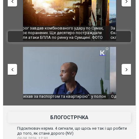
по Сумах,
За 2000 кілометрів від кордону з Україною: в
"Мої іграш
траждали
Єкатеринбурзі після атаки дронів загорівся
суперкарів
ВІДЕО
ині. ФОТО
склад Wildberries. ФОТО. ВІДЕО
": у полон
Одесу накрила потужна злива з градом та
Вже вивели 
в тезка
ураганним вітром
позашляхов
лаха
БЛОГОСТРІЧКА
Підсилювач керма. 4 сигнали, що щось не так і що робити
до того, як стане дорого (NV)
09.08.2026, 12:30