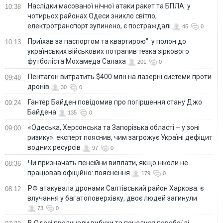
Наслідки масованої нічної атаки ракет та БПЛА: у
10:38
чотирьох районах Одеси зникло світло,
електротранспорт зупинено, є постраждалі
45
0
Приїхав за паспортом та квартирою": у полон до
10:13
українських військових потрапив тезка зіркового
футболіста Мохамеда Салаха
201
0
Пентагон витратить $400 млн на лазерні системи проти
09:48
дронів
30
0
Гантер Байден повідомив про погіршення стану Джо
09:24
Байдена
135
0
«Одеська, Херсонська та Запорізька області – у зоні
09:00
ризику»: експерт пояснив, чим загрожує Україні дефіцит
водних ресурсів
97
0
Чи призначать пенсійни виплати, якщо ніколи не
08:36
працював офіційно: пояснення
179
0
РФ атакувала дронами Салтівський район Харкова: є
08:12
влучання у багатоповерхівку, двоє людей загинули
73
0