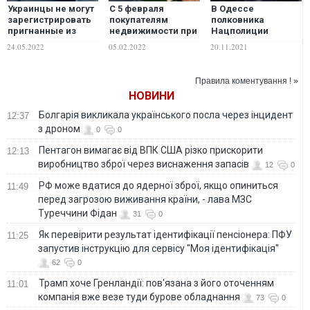
Украинцы не могут
С 5 февраля
В Одессе
зарегистрировать
покупателям
полковника
пригнанные из
недвижимости при
Нацполиции
Европы авто
регистрации прав
поймали на взятке
24.05.2022
05.02.2022
20.11.2021
предстоит
в день назначения
налоговая
на должность
проверка
Правила коментування ! »
НОВИНИ
Болгарія викликала українського посла через інцидент
12:37
з дроном
0
0
Пентагон вимагає від ВПК США різко прискорити
12:13
виробництво зброї через виснаження запасів
12
0
РФ може вдатися до ядерної зброї, якщо опиниться
11:49
перед загрозою виживання країни, - лава МЗС
Туреччини Фідан
31
0
Як перевірити результат ідентифікації пенсіонера: ПФУ
11:25
запустив інструкцію для сервісу "Моя ідентифікація"
62
0
Трамп хоче Гренландії: пов'язана з його оточенням
11:01
компанія вже везе туди бурове обладнання
73
0