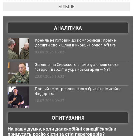
БІЛЬШЕ
АНАЛІТИКА
Кремль не готовий до компромісів і прагне
досягти своїх цілей війною, - Foreign Affairs
03.08.2026 13:02
Звільнення Сирського знаменує кінець епохи
"старої гвардії" в українській армії — NYT
23.07.2026 10:32
Повний текст резонансного брифінга Михайла
Федорова
18.07.2026 09:27
ОПИТУВАННЯ
На вашу думку, коли далекобійні санкції України
примусять росію сісти за стіл переговорів?