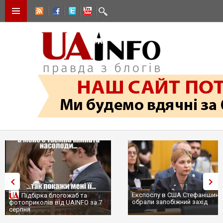
Експослу в США Стефанішині
Підбірка блогожаб та
обрали запобіжний захід
фотоприколів від UAINFO за 7
серпня