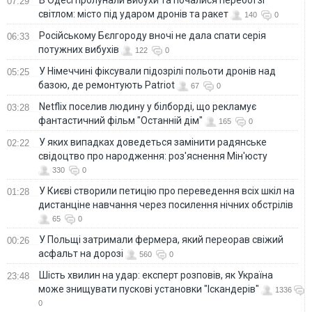
В Одесі пролунали вибухи та почалися перебої зі
07:29
світлом: місто під ударом дронів та ракет
140
0
Російському Бєлгороду вночі не дала спати серія
06:33
потужних вибухів
122
0
У Німеччині фіксували підозрілі польоти дронів над
05:25
базою, де ремонтують Patriot
67
0
Netflix поселив людину у білборді, що рекламує
03:28
фантастичний фільм "Останній дім"
165
0
У яких випадках доведеться замінити радянське
02:22
свідоцтво про народження: роз'яснення Мін'юсту
330
0
У Києві створили петицію про переведення всіх шкіл на
01:28
дистанціне навчання через посилення нічних обстрілів
65
0
У Польщі затримали фермера, який переорав свіжий
00:26
асфальт на дорозі
560
0
Шість хвилин на удар: експерт розповів, як Україна
23:48
може знищувати пускові установки "Іскандерів"
1336
0