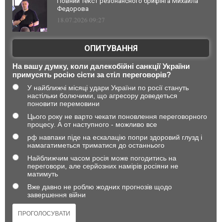
Повний текст резонансного брифінга Михайла
Федорова
18.07.2026 09:27
ОПИТУВАННЯ
На вашу думку, коли далекобійні санкції України
примусять росію сісти за стіл переговорів?
У найближчі місяці удари України по росії стануть
настільки болючими, що агресору доведеться
поновити перемовини
Цього року не варто чекати поновлення переговорного
процесу. А от наступного - можливо все
рф навпаки піде на ескалацію попри здоровий глузд і
намагатиметься триматися до останнього
Найближчим часом росія може погодитись на
переговори, але серйозних намірів росіяни не
матимуть
Вже давно не роблю жодних прогнозів щодо
завершення війни