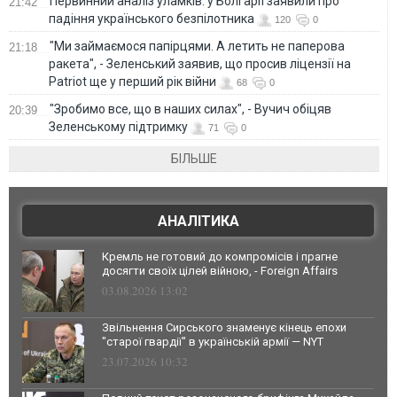
Первинний аналіз уламків: у Болгарії заявили про
21:42
падіння українського безпілотника
120
0
"Ми займаємося папірцями. А летить не паперова
21:18
ракета", - Зеленський заявив, що просив ліцензії на
Patriot ще у перший рік війни
68
0
"Зробимо все, що в наших силах", - Вучич обіцяв
20:39
Зеленському підтримку
71
0
БІЛЬШЕ
АНАЛІТИКА
Кремль не готовий до компромісів і прагне
досягти своїх цілей війною, - Foreign Affairs
03.08.2026 13:02
Звільнення Сирського знаменує кінець епохи
"старої гвардії" в українській армії — NYT
23.07.2026 10:32