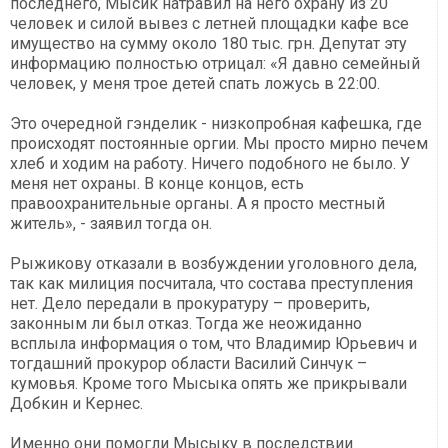
последнего, Мысик натравил на него охрану из 20
человек и силой вывез с летней площадки кафе все
имущество на сумму около 180 тыс. грн. Депутат эту
информацию полностью отрицал: «Я давно семейный
человек, у меня трое детей спать ложусь в 22:00.
Это очередной гэнделик - низкопробная кафешка, где
происходят постоянные оргии. Мы просто мирно печем
хлеб и ходим на работу. Ничего подобного не было. У
меня нет охраны. В конце концов, есть
правоохранительные органы. А я просто местный
житель», - заявил тогда он.
Рыжикову отказали в возбуждении уголовного дела,
так как милиция посчитала, что состава преступления
нет. Дело передали в прокуратуру – проверить,
законным ли был отказ. Тогда же неожиданно
всплыла информация о том, что Владимир Юрьевич и
тогдашний прокурор области Василий Синчук –
кумовья. Кроме того Мысыка опять же прикрывали
Добкин и Кернес.
Именно они помогли Мысыку в последствии