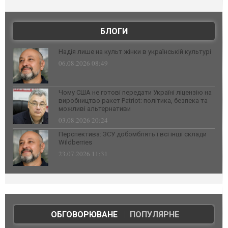
БЛОГИ
Надія лише на культ жінки в українській культурі
06.08.2026 08:49
Чому США не готові передати Україні ліцензію на
виробництво ракет Patriot: політика, безпека та
можливі альтернативи
03.08.2026 20:24
Перспектива: ЗСУ добомблять і всі інші склади
Wildberries
23.07.2026 11:31
ОБГОВОРЮВАНЕ
|
ПОПУЛЯРНЕ