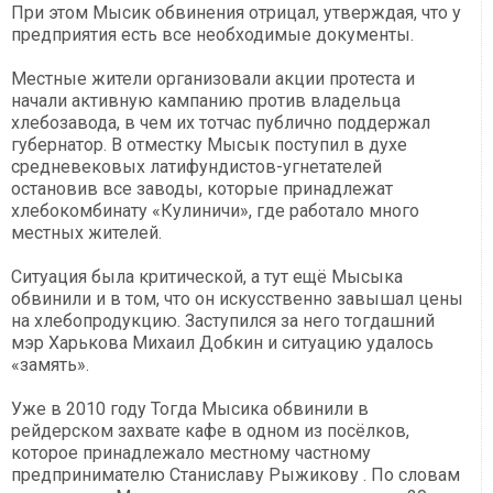
При этом Мысик обвинения отрицал, утверждая, что у
предприятия есть все необходимые документы.
Местные жители организовали акции протеста и
начали активную кампанию против владельца
хлебозавода, в чем их тотчас публично поддержал
губернатор. В отместку Мысык поступил в духе
средневековых латифундистов-угнетателей
остановив все заводы, которые принадлежат
хлебокомбинату «Кулиничи», где работало много
местных жителей.
Ситуация была критической, а тут ещё Мысыка
обвинили и в том, что он искусственно завышал цены
на хлебопродукцию. Заступился за него тогдашний
мэр Харькова Михаил Добкин и ситуацию удалось
«замять».
Уже в 2010 году Тогда Мысика обвинили в
рейдерском захвате кафе в одном из посёлков,
которое принадлежало местному частному
предпринимателю Станиславу Рыжикову . По словам