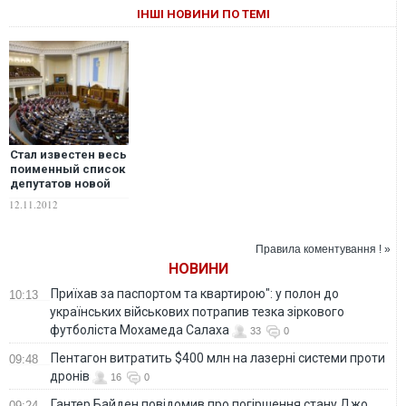
ІНШІ НОВИНИ ПО ТЕМІ
Стал известен весь
поименный список
депутатов новой
Рады
12.11.2012
Правила коментування ! »
НОВИНИ
Приїхав за паспортом та квартирою": у полон до
10:13
українських військових потрапив тезка зіркового
футболіста Мохамеда Салаха
33
0
Пентагон витратить $400 млн на лазерні системи проти
09:48
дронів
16
0
Гантер Байден повідомив про погіршення стану Джо
09:24