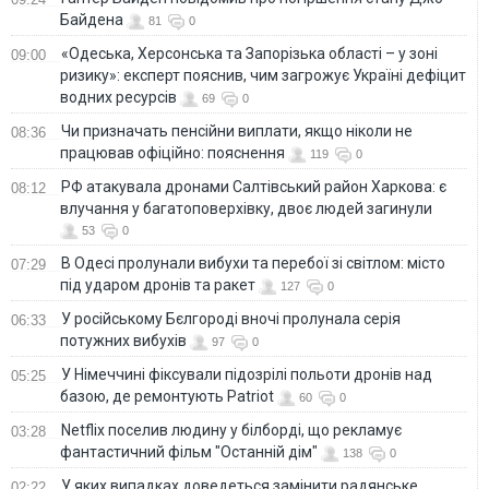
Байдена
81
0
«Одеська, Херсонська та Запорізька області – у зоні
09:00
ризику»: експерт пояснив, чим загрожує Україні дефіцит
водних ресурсів
69
0
Чи призначать пенсійни виплати, якщо ніколи не
08:36
працював офіційно: пояснення
119
0
РФ атакувала дронами Салтівський район Харкова: є
08:12
влучання у багатоповерхівку, двоє людей загинули
53
0
В Одесі пролунали вибухи та перебої зі світлом: місто
07:29
під ударом дронів та ракет
127
0
У російському Бєлгороді вночі пролунала серія
06:33
потужних вибухів
97
0
У Німеччині фіксували підозрілі польоти дронів над
05:25
базою, де ремонтують Patriot
60
0
Netflix поселив людину у білборді, що рекламує
03:28
фантастичний фільм "Останній дім"
138
0
У яких випадках доведеться замінити радянське
02:22