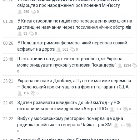
свідоцтво про народження: роз'яснення Мін'юсту
280
0
У Києві створили петицію про переведення всіх шкіл на
01:28
дистанціне навчання через посилення нічних обстрілів
53
0
У Польщі затримали фермера, який переорав свіжий
00:26
асфальт на дорозі
501
0
Шість хвилин на удар: експерт розповів, як Україна
23:48
може знищувати пускові установки "Іскандерів"
1234
0
Україна не піде з Донбасу, а Путін не матиме перемоги
23:21
— Зеленський про ситуацію на фронті та гарантії США
116
0
Здатен розвивати швидкість до 560 км/год - у РФ
22:49
похвалилися зенітним дроном «Астра-ППО»
391
0
Вибух у московському ресторані: померла ще одна
22:22
родичка російського генерала Чайка, - росЗМІ
362
0