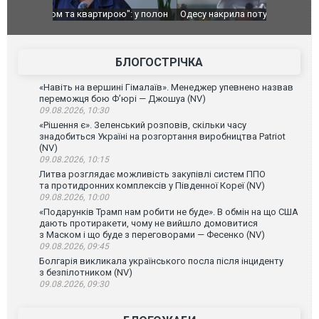
": у полон
Одесу накрила потужна злива з градом та
Вже вивели 
в тезка
ураганним вітром
позашляхов
лаха
БЛОГОСТРІЧКА
«Навіть на вершині Гімалаїв». Менеджер упевнено назвав
переможця бою Ф’юрі — Джошуа (NV)
09.08.2026, 10:30
«Рішення є». Зеленський розповів, скільки часу
знадобиться Україні на розгортання виробництва Patriot
(NV)
09.08.2026, 10:15
Литва розглядає можливість закупівлі систем ППО
та протидронних комплексів у Південної Кореї (NV)
09.08.2026, 10:00
«Подарунків Трамп нам робити не буде». В обмін на що США
дають протиракети, чому не вийшло домовитися
з Маском і що буде з переговорами — Фесенко (NV)
09.08.2026, 09:45
Болгарія викликала українського посла після інциденту
з безпілотником (NV)
09.08.2026, 09:30