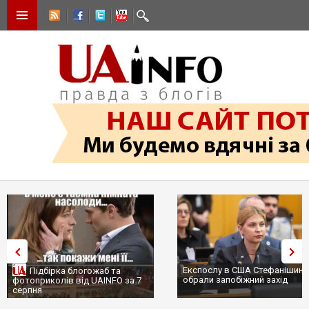
Експослу в США Стефанішині
Підбірка блогожаб та
обрали запобіжний захід
фотоприколів від UAINFO за 7
серпня