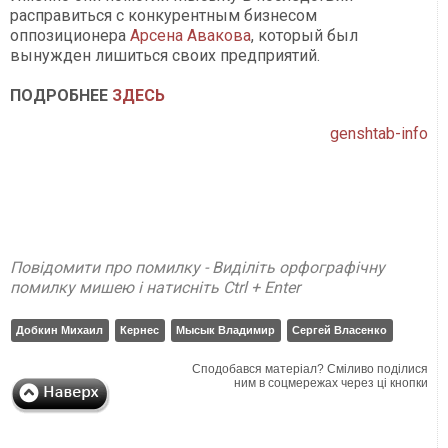
расправиться с конкурентным бизнесом
оппозиционера
Арсена Авакова
, который был
вынужден лишиться своих предприятий.
ПОДРОБНЕЕ
ЗДЕСЬ
genshtab-info
Повідомити про помилку - Виділіть орфографічну
помилку мишею і натисніть Ctrl + Enter
Добкин Михаил
Кернес
Мысык Владимир
Сергей Власенко
Сподобався матеріал? Сміливо поділися
ним в соцмережах через ці кнопки