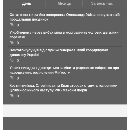
День
Місяць
За весь час
Остаточна точка без повернень: Олександр Усік анонсував свій
прощальний поєдинок
0
У Коблевому через вибух міни в морі загинув чоловік, дві жінки
поранені
0
Пентагон усунув від служби генерала, який координував
допомогу Україні
0
У яких випадках доведеться замінити радянське свідоцтво про
народження: роз'яснення Мін'юсту
0
Костянтинівка, Слов'янськ та Краматорськ стануть головними
цілями осіннього наступу РФ - Максим Жорін
0