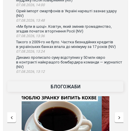
Мудрику після повернення (NV)
07.08.2026, 14:00
Сірий імпорт смартфонів в Україні нарешті зазнає удару
(NV)
07.08.2026, 13:48
«Ми були в шоці». Ковтун, який змінив громадянство,
згадав початок вторгнення Росії (NV)
07.08.2026, 13:36
Такого з 2009-го не було. Частка безнадійних кредитів
в українських банках впала до мінімуму за 17 років (NV)
07.08.2026, 13:24
Динамо прописало суму відступних у 50 млн євро
в контракті найкращого бомбардира команди — журналіст
(NV)
07.08.2026, 13:12
БЛОГОЖАБИ