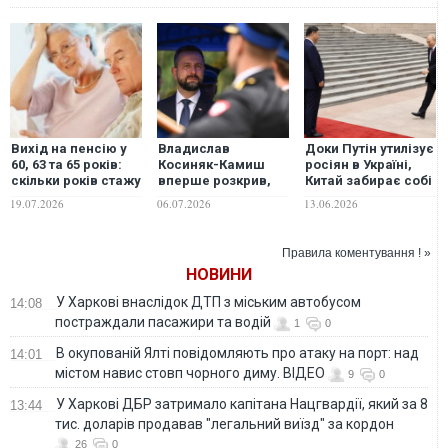
Вихід на пенсію у
Владислав
Доки Путін утилізує
60, 63 та 65 років:
Косиняк-Камиш
росіян в Україні,
скільки років стажу
вперше розкрив,
Китай забирає собі
знадобиться
скільки Польща
Далекий Схід без
19.07.2026
06.07.2026
13.06.2026
українцям у 2026–
витратила на
бою, - The Hill
2027 роках
військову
допомогу Україні
Правила коментування ! »
НОВИНИ
У Харкові внаслідок ДТП з міським автобусом
14:08
постраждали пасажири та водій
1
0
В окупованій Ялті повідомляють про атаку на порт: над
14:01
містом навис стовп чорного диму. ВІДЕО
9
0
У Харкові ДБР затримало капітана Нацгвардії, який за 8
13:44
тис. доларів продавав "легальний виїзд" за кордон
26
0