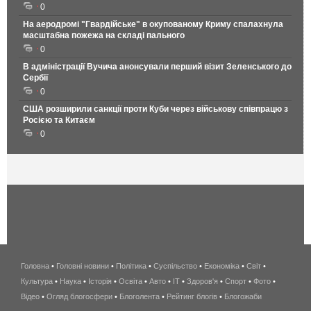
0
На аеродромі "Гвардійське" в окупованому Криму спалахнула
масштабна пожежа на складі пального
0
В адміністрації Вучича анонсували перший візит Зеленського до
Сербії
0
США розширили санкції проти Куби через військову співпрацю з
Росією та Китаєм
0
Головна
•
Головні новини
•
Політика
•
Суспільство
•
Економіка
беспроводной
•
Світ
•
Культура
•
Наука
•
Історія
•
Освіта
•
Авто
•
IT
•
Здоров'я
интернет
•
Спорт
•
Фото
•
Відео
•
Огляд блогосфери
•
Блоголента
•
Рейтинг блогів
киев
•
Блогожаби