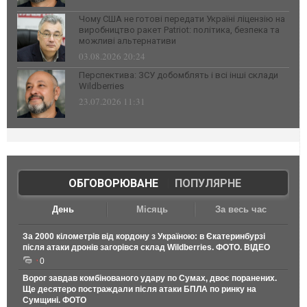
Чому США не готові передати Україні ліцензію на
виробництво ракет Patriot: політика, безпека та
можливі альтернативи
03.08.2026 20:24
Перспектива: ЗСУ добомблять і всі інші склади
Wildberries
23.07.2026 11:31
ОБГОВОРЮВАНЕ
|
ПОПУЛЯРНЕ
День
Місяць
За весь час
За 2000 кілометрів від кордону з Україною: в Єкатеринбурзі
після атаки дронів загорівся склад Wildberries. ФОТО. ВІДЕО
0
Ворог завдав комбінованого удару по Сумах, двоє поранених.
Ще десятеро постраждали після атаки БПЛА по ринку на
Сумщині. ФОТО