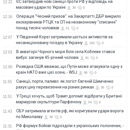
ЄС затвердив нові санкції проти РФ у відповідь на
12:22
масовані удари по Україні
39
0
Операція "Чесний призов": на Закарпатті ДБР викрило
12:16
екскерівників РТЦК та СП на незаконному "списанні"
понад тисячі чоловіків
51
0
У Південній Кореї затримали шістьох активістів за
12:07
несанкціоновану поїздку в Україну
160
0
В акваторії Чорного моря біля села Коблеве стався
12:03
вибух: загинув 45-річний чоловік
81
0
Розвідка США вважає, що Путін може атакувати одну з
12:00
країн НАТО вже цієї осені, - WSJ
98
0
Санкції, порти, паливо: як логіст Євгеній Шимченко
11:55
рахує ціну перевезення на різних ринках
36
0
У Греції хочуть, щоб Трамп допоміг відібрати у Британії
11:51
мармурові скульптури Парфенону
54
0
СБУ затримала агентів рф, які коригували удари ворога
11:43
по Миколаєву
38
0
РФ формує бойові підрозділи з українських полонених, -
11:31