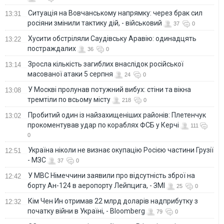
Ситуація на Вовчанському напрямку: через брак сил
13:31
росіяни змінили тактику дій, - військовий
37
0
Хусити обстріляли Саудівську Аравію: одинадцять
13:22
постраждалих
36
0
Зросла кількість загиблих внаслідок російської
13:14
масованої атаки 5 серпня
24
0
У Москві пролунав потужний вибух: стіни та вікна
13:08
тремтіли по всьому місту
218
0
Пробитий один із найзахищеніших районів: Плетенчук
13:02
прокоментував удар по кораблях ФСБ у Керчі
111
0
Україна ніколи не визнає окупацію Росією частини Грузії
12:51
- МЗС
37
0
У МВС Німеччини заявили про відсутність зброї на
12:42
борту Ан-124 в аеропорту Лейпцига, - ЗМІ
25
0
Кім Чен Ин отримав 22 млрд доларів надприбутку з
12:32
початку війни в Україні, - Bloomberg
79
0