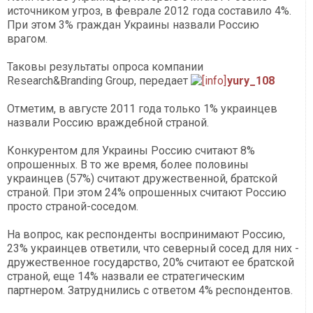
источником угроз, в феврале 2012 года составило 4%.
При этом 3% граждан Украины назвали Россию
врагом.
Таковы результаты опроса компании
Research&Branding Group, передает
yury_108
Отметим, в августе 2011 года только 1% украинцев
назвали Россию враждебной страной.
Конкурентом для Украины Россию считают 8%
опрошенных. В то же время, более половины
украинцев (57%) считают дружественной, братской
страной. При этом 24% опрошенных считают Россию
просто страной-соседом.
На вопрос, как респонденты воспринимают Россию,
23% украинцев ответили, что северный сосед для них -
дружественное государство, 20% считают ее братской
страной, еще 14% назвали ее стратегическим
партнером. Затруднились с ответом 4% респондентов.