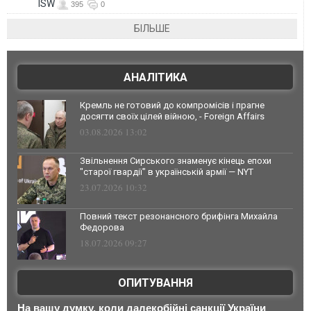
ISW
395
0
БІЛЬШЕ
АНАЛІТИКА
Кремль не готовий до компромісів і прагне
досягти своїх цілей війною, - Foreign Affairs
03.08.2026 13:02
Звільнення Сирського знаменує кінець епохи
"старої гвардії" в українській армії — NYT
23.07.2026 10:32
Повний текст резонансного брифінга Михайла
Федорова
18.07.2026 09:27
ОПИТУВАННЯ
На вашу думку, коли далекобійні санкції України